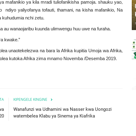
a mafanikio ya kila mradi tuliofanikisha pamoja. shauku yao,
io ndiyo yaliyofanya tofauti, thamani, na kisha mafanikio, Na
a kuhudumia nchi zetu.
ha au wanaojaribu kuunda ulimwengu huu uwe na furaha.
ra kwake.”
ea unaotekelezwa na bara la Afrika kupitia Umoja wa Afrika,
jitolea kutoka Afrika zima mnamo Novemba /Desemba 2019.
ITA
KIPENGELE KINGINE
wa
Wanafunzi wa Udhamini wa Nasser kwa Uongozi
20
watembelea Klabu ya Sinema ya Kiafrika