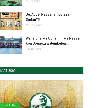
Sep 7, 2025
Je, Abdel Nasser aliipoteza
Sudan?!!
Nov 23, 2022
Wanafunzi wa Udhamini wa Nasser
kwa Uongozi watembelea...
Jun 10, 2019
MATUKIO
Kundi la Nne