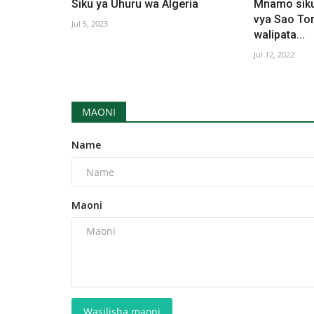
Siku ya Uhuru wa Algeria
Mnamo siku 
vya Sao To
Jul 5, 2023
walipata...
Jul 12, 2022
MAONI
Name
Maoni
Wasilisha maoni