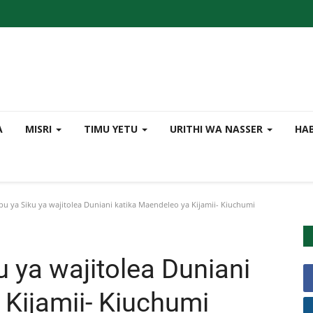
A
MISRI
TIMU YETU
URITHI WA NASSER
HA
ya Siku ya wajitolea Duniani katika Maendeleo ya Kijamii- Kiuchumi
ya wajitolea Duniani
 Kijamii- Kiuchumi