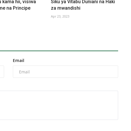
kama hii, visiwa
Siku ya Vitabu Duniani na Haki
me na Principe
za mwandishi
Apr 23, 2023
Email