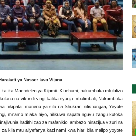
arakati ya Nasser kwa Vijana
 katika Maendeleo ya Kijamii- Kiuchumi, nakumbuka mfululizo
ikutana na vikundi vingi katika nyanja mbalimbali, Nakumbuka
uwa nikipata maneno ya sifa na Shukrani nilishangaa, Yeyote
ingi, mnamo miaka hiyo, nilikuwa napata nguvu zangu kutoka
najivunia hadithi zao za mafanikio, ambazo ninazijua vizuri na
 za kila mtu aliyefanya kazi nami kwa hiari bila malipo yoyote