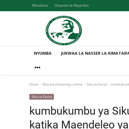
Wasiliana
Onyesho la Majaribio
NYUMBA
JUKWAA LA NASSER LA KIMATAIF
Home
Raia wa ulimwengu mzima
Siku za Dunia
kumbukumbu 
Siku za Dunia
kumbukumbu ya Siku 
katika Maendeleo ya