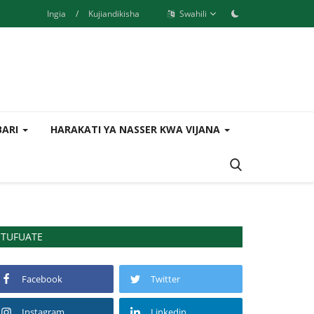
Ingia
/
Kujiandikisha
Swahili
BARI
HARAKATI YA NASSER KWA VIJANA
TUFUATE
Facebook
Twitter
Instagram
Linkedin