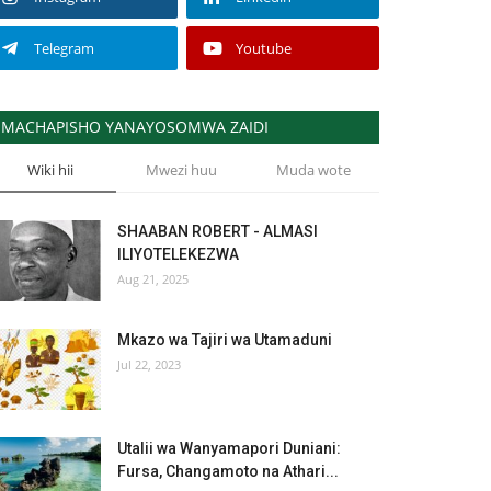
Telegram
Youtube
MACHAPISHO YANAYOSOMWA ZAIDI
Wiki hii
Mwezi huu
Muda wote
SHAABAN ROBERT - ALMASI
ILIYOTELEKEZWA
Aug 21, 2025
Mkazo wa Tajiri wa Utamaduni
Jul 22, 2023
Utalii wa Wanyamapori Duniani:
Fursa, Changamoto na Athari...