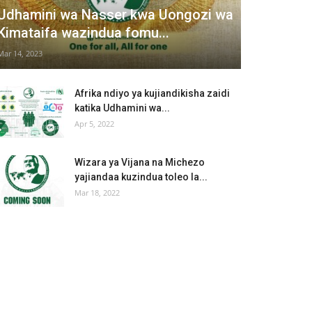
Udhamini wa Nasser kwa Uongozi wa
Kimataifa wazindua fomu...
Mar 14, 2023
Afrika ndiyo ya kujiandikisha zaidi
katika Udhamini wa...
Apr 5, 2022
Wizara ya Vijana na Michezo
yajiandaa kuzindua toleo la...
Mar 18, 2022