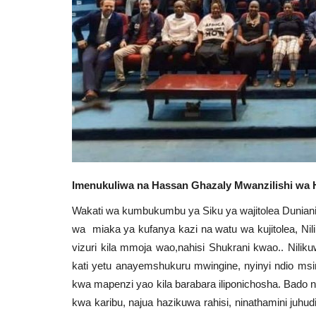
Imenukuliwa na Hassan Ghazaly Mwanzilishi wa H
Wakati wa kumbukumbu ya Siku ya wajitolea Duniani
wa miaka ya kufanya kazi na watu wa kujitolea, Nil
vizuri kila mmoja wao,nahisi Shukrani kwao.. Nilik
kati yetu anayemshukuru mwingine, nyinyi ndio ms
kwa mapenzi yao kila barabara iliponichosha. Bado ni
kwa karibu, najua hazikuwa rahisi, ninathamini juhudi