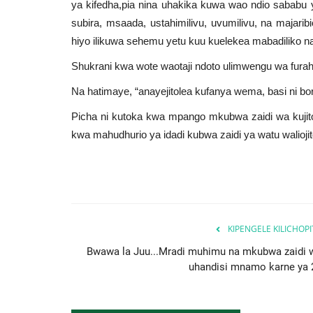
ya kifedha,pia nina uhakika kuwa wao ndio sababu y
subira, msaada, ustahimilivu, uvumilivu, na majarib
hiyo ilikuwa sehemu yetu kuu kuelekea mabadiliko n
Shukrani kwa wote waotaji ndoto ulimwengu wa fura
Na hatimaye, “anayejitolea kufanya wema, basi ni bo
Picha ni kutoka kwa mpango mkubwa zaidi wa kujitol
kwa mahudhurio ya idadi kubwa zaidi ya watu walio
KIPENGELE KILICHOP
Bwawa la Juu...Mradi muhimu na mkubwa zaidi 
uhandisi mnamo karne ya 