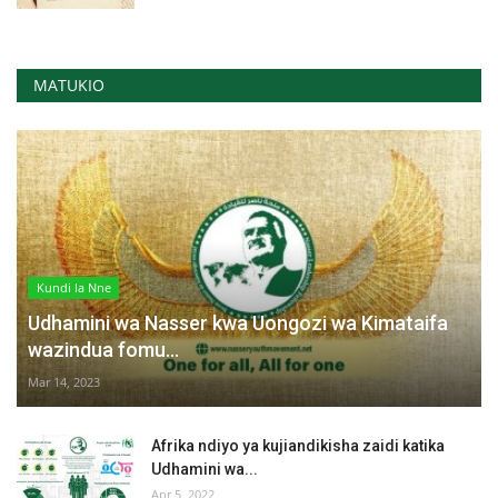
MATUKIO
Kundi la Nne
Udhamini wa Nasser kwa Uongozi wa Kimataifa
wazindua fomu...
Mar 14, 2023
Afrika ndiyo ya kujiandikisha zaidi katika
Udhamini wa...
Apr 5, 2022