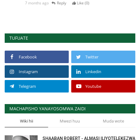
7 months ago
Reply
Like (
0
)
TUFUATE
Facebook
Twitter
Instagram
Linkedin
Telegram
Youtube
MACHAPISHO YANAYOSOMWA ZAIDI
Wiki hii
Mwezi huu
Muda wote
SHAABAN ROBERT - ALMASI ILIYOTELEKEZWA