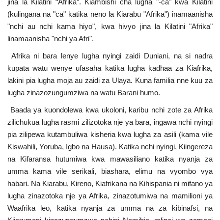
jina la Kilatini “Afrika”. Kiambishi cha lugha "-ca" kwa Kilatini
(kulingana na "ca" katika neno la Kiarabu "Afrika") inamaanisha
"nchi au nchi kama hiyo", kwa hivyo jina la Kilatini "Afrika"
linamaanisha "nchi ya Afri".
Afrika ni bara lenye lugha nyingi zaidi Duniani, na si nadra
kupata watu wenye ufasaha katika lugha kadhaa za Kiafrika,
lakini pia lugha moja au zaidi za Ulaya. Kuna familia nne kuu za
lugha zinazozungumziwa na watu Barani humo.
Baada ya kuondolewa kwa ukoloni, karibu nchi zote za Afrika
zilichukua lugha rasmi zilizotoka nje ya bara, ingawa nchi nyingi
pia zilipewa kutambuliwa kisheria kwa lugha za asili (kama vile
Kiswahili, Yoruba, Igbo na Hausa). Katika nchi nyingi, Kiingereza
na Kifaransa hutumiwa kwa mawasiliano katika nyanja za
umma kama vile serikali, biashara, elimu na vyombo vya
habari. Na Kiarabu, Kireno, Kiafrikana na Kihispania ni mifano ya
lugha zinazotoka nje ya Afrika, zinazotumiwa na mamilioni ya
Waafrika leo, katika nyanja za umma na za kibinafsi, na