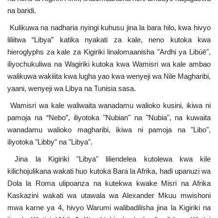
na baridi.
Kulikuwa na nadharia nyingi kuhusu jina la bara hilo, kwa hivyo
liliitwa “Libya” katika nyakati za kale, neno kutoka kwa
hieroglyphs za kale za Kigiriki linalomaanisha "Ardhi ya Libúē",
iliyochukuliwa na Wagiriki kutoka kwa Wamisri wa kale ambao
walikuwa wakiiita kwa lugha yao kwa wenyeji wa Nile Magharibi,
yaani, wenyeji wa Libya na Tunisia sasa.
Wamisri wa kale waliwaita wanadamu walioko kusini, ikiwa ni
pamoja na “Nebo”, iliyotoka "Nubian" na "Nubia", na kuwaita
wanadamu walioko magharibi, ikiwa ni pamoja na "Libo",
iliyotoka "Libby" na "Libya".
Jina la Kigiriki "Libya" liliendelea kutolewa kwa kile
kilichojulikana wakati huo kutoka Bara la Afrika, hadi upanuzi wa
Dola la Roma ulipoanza na kutekwa kwake Misri na Afrika
Kaskazini wakati wa utawala wa Alexander Mkuu mwishoni
mwa karne ya 4, hivyo Warumi walibadilisha jina la Kigiriki na