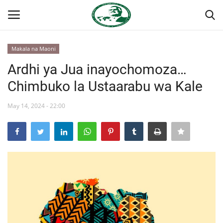
Makala na Maoni
Ingia
Kujiandikisha
Ardhi ya Jua inayochomoza…
Chimbuko la Ustaarabu wa Kale
Nyumba
May 14, 2024 - 22:00
Onyesho la Majaribio
Jukwaa la Nasser la Kimataifa
Wasiliana
Misri
Timu yetu