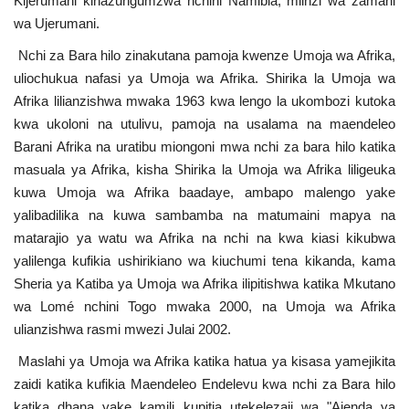
Kijerumani kinazungumzwa nchini Namibia, mlinzi wa zamani
wa Ujerumani.
Nchi za Bara hilo zinakutana pamoja kwenze Umoja wa Afrika,
uliochukua nafasi ya Umoja wa Afrika. Shirika la Umoja wa
Afrika lilianzishwa mwaka 1963 kwa lengo la ukombozi kutoka
kwa ukoloni na utulivu, pamoja na usalama na maendeleo
Barani Afrika na uratibu miongoni mwa nchi za bara hilo katika
masuala ya Afrika, kisha Shirika la Umoja wa Afrika liligeuka
kuwa Umoja wa Afrika baadaye, ambapo malengo yake
yalibadilika na kuwa sambamba na matumaini mapya na
matarajio ya watu wa Afrika na nchi na kwa kiasi kikubwa
yalilenga kufikia ushirikiano wa kiuchumi tena kikanda, kama
Sheria ya Katiba ya Umoja wa Afrika ilipitishwa katika Mkutano
wa Lomé nchini Togo mwaka 2000, na Umoja wa Afrika
ulianzishwa rasmi mwezi Julai 2002.
Maslahi ya Umoja wa Afrika katika hatua ya kisasa yamejikita
zaidi katika kufikia Maendeleo Endelevu kwa nchi za Bara hilo
katika dhana yake kamili kupitia utekelezaji wa "Ajenda ya