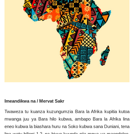
Urithi wa Nasser
Harakati ya Nasser kwa Vijana
Habari
Kanuni na Masharti ya Udhamini wa
Nasser
Udhamini wa Nasser
Nyaraka na Marejeleo
Imeandikwa na / Mervat Sakr
Waanzilishi
Twaweza tu kuanza kuzungumzia Bara la Afrika kupitia kutoa
mwanga juu ya Bara hilo kubwa, ambapo Bara la Afrika lina
Raia wa ulimwengu mzima
eneo kubwa la biashara huru na Soko kubwa sana Duniani, tena
lina watu bilioni 1.2, na hivyo kuunda njia mpya ya maendeleo,