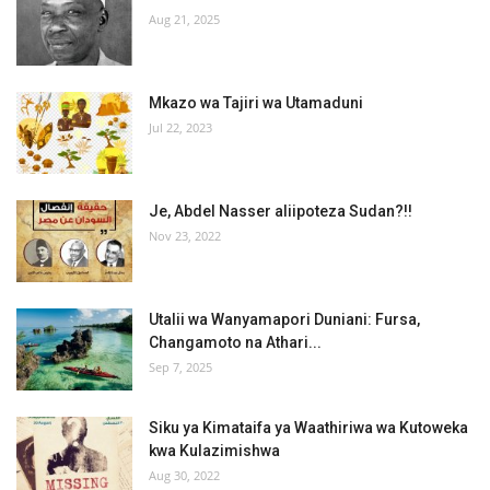
Aug 21, 2025
Mkazo wa Tajiri wa Utamaduni
Jul 22, 2023
Je, Abdel Nasser aliipoteza Sudan?!!
Nov 23, 2022
Utalii wa Wanyamapori Duniani: Fursa,
Changamoto na Athari...
Sep 7, 2025
Siku ya Kimataifa ya Waathiriwa wa Kutoweka
kwa Kulazimishwa
Aug 30, 2022