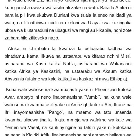
Nyaraka
kuunganisha uwezo wa rasilimali zake na watu. Bara la Afrika ni
bara la pili kwa ukubwa Duniani kwa suala la eneo na idadi ya
Nafasi
watu, na lililoathiriwa zaidi na ukoloni wa Ulaya kwa kuzingatia
ubora wa kiutamaduni na ubaguzi wa rangi au kikabila, nchi zote
Washiriki
za bara hilo ziliteseka nazo.
Afrika ni chimbuko la kwanza la ustaarabu kadhaa wa
Video
binadamu, kama ilikuwa na ustaarabu wa kifarao nchini Misri,
ustaarabu wa Kush katika Nubia, ustaarabu wa Wakanaani
Maonyesho
katika Afrika ya Kaskazini, na ustaarabu wa Aksum katika
Abyssinia (ufalme wa kale katikati ya kaskazini mwa Ethiopia).
Wadhamini
Kuna wale waliosema kwamba asili yake ni Phoenician kutoka
Avar, ambayo ni neno linalomaanisha "Vumbi", na kuna wale
Language
waliosema kwamba asili yake ni Amazigh kutoka Afri, Ifrane na
English
Swahili
español
Ifri, inayomaanisha "Pango", na msemo wa tatu unaenda
kwamba ulipewa jina la Ifriqis, mmoja wa wafalme wa kale wa
French
Arabic
Yemen wa Vasal, na kauli nyingine na tafsiri yake ni kutokana
na neno la Kigiriki Afrik, linalomaanisha nchi ambayo haijaguswa