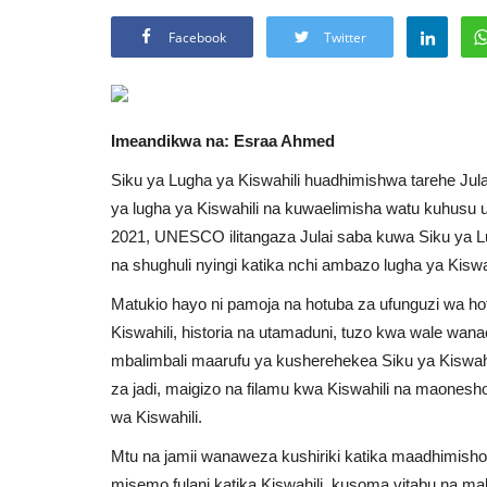
Facebook
Twitter
Imeandikwa na: Esraa Ahmed
Siku ya Lugha ya Kiswahili huadhimishwa tarehe Jul
ya lugha ya Kiswahili na kuwaelimisha watu kuhus
2021, UNESCO ilitangaza Julai saba kuwa Siku ya Lu
na shughuli nyingi katika nchi ambazo lugha ya Kiswa
Matukio hayo ni pamoja na hotuba za ufunguzi wa ho
Kiswahili, historia na utamaduni, tuzo kwa wale wana
mbalimbali maarufu ya kusherehekea Siku ya Kiswahi
za jadi, maigizo na filamu kwa Kiswahili na maonesh
wa Kiswahili.
Mtu na jamii wanaweza kushiriki katika maadhimisho
misemo fulani katika Kiswahili, kusoma vitabu na ma