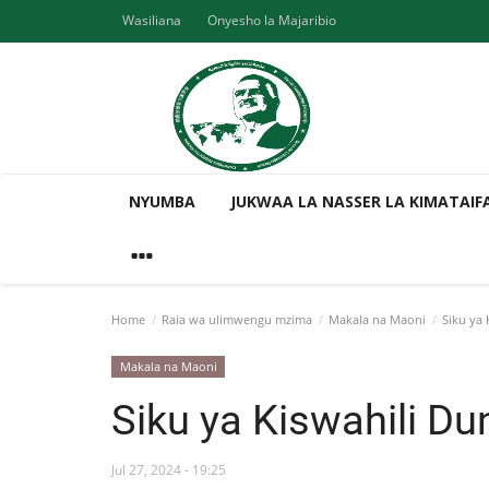
Wasiliana
Onyesho la Majaribio
NYUMBA
JUKWAA LA NASSER LA KIMATAIF
Home
Raia wa ulimwengu mzima
Makala na Maoni
Siku ya 
Makala na Maoni
Siku ya Kiswahili Du
Jul 27, 2024 - 19:25