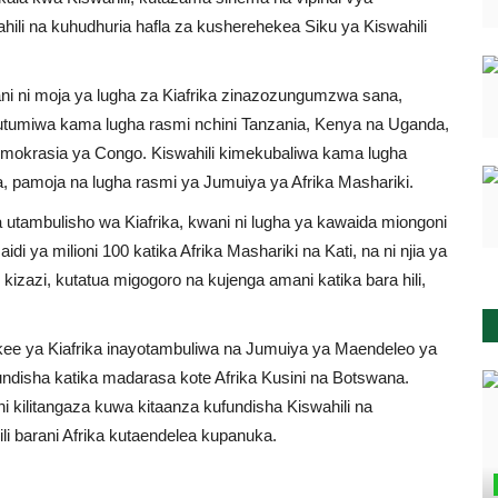
ahili na kuhudhuria hafla za kusherehekea Siku ya Kiswahili
ani ni moja ya lugha za Kiafrika zinazozungumzwa sana,
hutumiwa kama lugha rasmi nchini Tanzania, Kenya na Uganda,
demokrasia ya Congo. Kiswahili kimekubaliwa kama lugha
a, pamoja na lugha rasmi ya Jumuiya ya Afrika Mashariki.
 utambulisho wa Kiafrika, kwani ni lugha ya kawaida miongoni
 ya milioni 100 katika Afrika Mashariki na Kati, na ni njia ya
izazi, kutatua migogoro na kujenga amani katika bara hili,
kee ya Kiafrika inayotambuliwa na Jumuiya ya Maendeleo ya
undisha katika madarasa kote Afrika Kusini na Botswana.
i kilitangaza kuwa kitaanza kufundisha Kiswahili na
i barani Afrika kutaendelea kupanuka.