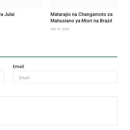
a Julai
Matarajio na Changamoto za
Mahusiano ya Misri na Brazil
Feb 16, 2025
Email