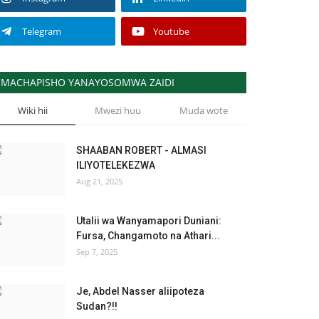
Telegram
Youtube
MACHAPISHO YANAYOSOMWA ZAIDI
Wiki hii
Mwezi huu
Muda wote
SHAABAN ROBERT - ALMASI
ILIYOTELEKEZWA
Aug 21, 2025
Utalii wa Wanyamapori Duniani:
Fursa, Changamoto na Athari...
Sep 7, 2025
Je, Abdel Nasser aliipoteza
Sudan?!!