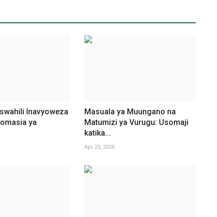
iswahili Inavyoweza
Masuala ya Muungano na
lomasia ya
Matumizi ya Vurugu: Usomaji
katika...
Apr 23, 2026