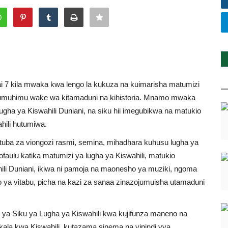
ai 7 kila mwaka kwa lengo la kukuza na kuimarisha matumizi
u umuhimu wake wa kitamaduni na kihistoria. Mnamo mwaka
gha ya Kiswahili Duniani, na siku hii imegubikwa na matukio
hili hutumiwa.
tuba za viongozi rasmi, semina, mihadhara kuhusu lugha ya
ofaulu katika matumizi ya lugha ya Kiswahili, matukio
li Duniani, ikiwa ni pamoja na maonesho ya muziki, ngoma
o ya vitabu, picha na kazi za sanaa zinazojumuisha utamaduni
 ya Siku ya Lugha ya Kiswahili kwa kujifunza maneno na
kala kwa Kiswahili, kutazama sinema na vipindi vya