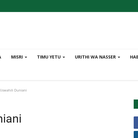
A
MISRI
TIMU YETU
URITHI WA NASSER
HA
Kiswahili Duniani
niani