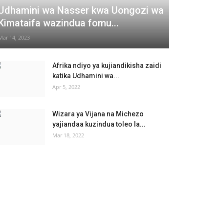
Udhamini wa Nasser kwa Uongozi wa
Kimataifa wazindua fomu...
Mar 14, 2023
Afrika ndiyo ya kujiandikisha zaidi
katika Udhamini wa...
Apr 5, 2022
Wizara ya Vijana na Michezo
yajiandaa kuzindua toleo la...
Mar 18, 2022