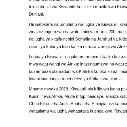
televisheni kwa Kiswahili, kusikiliza muziki kwa Kisw
Duniani.
Hii inatokana na umuhimu wa lugha ya Kiswahili, kw
zinazozungumzwa na watu zaidi ya milioni 200, na 
na lugha ya kitaifa nchini Somalia na Jamhuri ya Ki
rasmi ya kufanya kazi katika nchi za Umoja wa Afrik
Lugha ya Kiswahili ina jukumu muhimu katika kukuza
mwa watu wengi wa Afrika; inazungumzwa na watu zaidi
kusambaza utamaduni wa Kiafrika kutoka kizazi hadi k
kwani inachangia maendeleo ya Afrika kwa ujumla.
Mnamo mwaka 2019, Kiswahili pia kilikuwa lugha pe
Kusini mwa Afrika. Muda mfupi baadaye, alianza kuf
Chuo Kikuu cha Addis Ababa cha Ethiopia hivi karibun
wataalamu wa lugha wanatarajia kuenea kwa Kiswahil