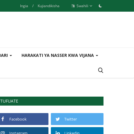
Ingia
/
Kujiandikisha
Swahili
BARI
HARAKATI YA NASSER KWA VIJANA
TUFUATE
Facebook
Twitter
Instagram
Linkedin