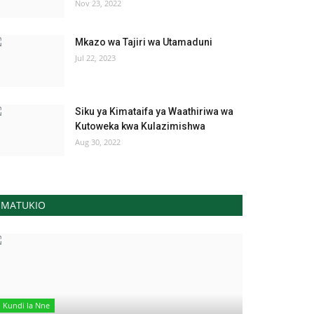
Nov 23, 2022
Mkazo wa Tajiri wa Utamaduni
Jul 22, 2023
Siku ya Kimataifa ya Waathiriwa wa
Kutoweka kwa Kulazimishwa
Aug 30, 2022
MATUKIO
Kundi la Nne