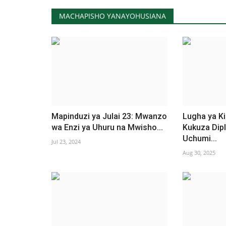
MACHAPISHO YANAYOHUSIANA
Mapinduzi ya Julai 23: Mwanzo
Lugha ya K
wa Enzi ya Uhuru na Mwisho...
Kukuza Dip
Uchumi...
Jul 23, 2024
Aug 30, 2025