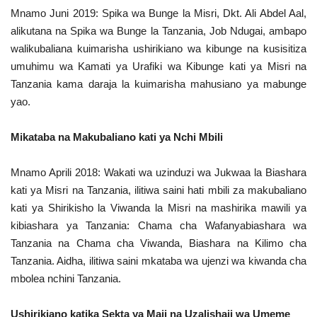
Mnamo Juni 2019: Spika wa Bunge la Misri, Dkt. Ali Abdel Aal,
alikutana na Spika wa Bunge la Tanzania, Job Ndugai, ambapo
walikubaliana kuimarisha ushirikiano wa kibunge na kusisitiza
umuhimu wa Kamati ya Urafiki wa Kibunge kati ya Misri na
Tanzania kama daraja la kuimarisha mahusiano ya mabunge
yao.
Mikataba na Makubaliano kati ya Nchi Mbili
Mnamo Aprili 2018: Wakati wa uzinduzi wa Jukwaa la Biashara
kati ya Misri na Tanzania, ilitiwa saini hati mbili za makubaliano
kati ya Shirikisho la Viwanda la Misri na mashirika mawili ya
kibiashara ya Tanzania: Chama cha Wafanyabiashara wa
Tanzania na Chama cha Viwanda, Biashara na Kilimo cha
Tanzania. Aidha, ilitiwa saini mkataba wa ujenzi wa kiwanda cha
mbolea nchini Tanzania.
Ushirikiano katika Sekta ya Maji na Uzalishaji wa Umeme