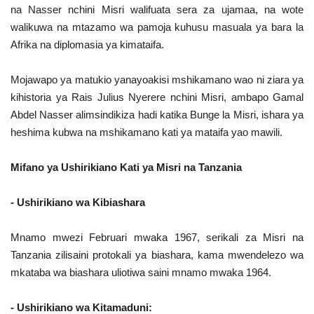
na Nasser nchini Misri walifuata sera za ujamaa, na wote
walikuwa na mtazamo wa pamoja kuhusu masuala ya bara la
Afrika na diplomasia ya kimataifa.
Mojawapo ya matukio yanayoakisi mshikamano wao ni ziara ya
kihistoria ya Rais Julius Nyerere nchini Misri, ambapo Gamal
Abdel Nasser alimsindikiza hadi katika Bunge la Misri, ishara ya
heshima kubwa na mshikamano kati ya mataifa yao mawili.
Mifano ya Ushirikiano Kati ya Misri na Tanzania
- Ushirikiano wa Kibiashara
Mnamo mwezi Februari mwaka 1967, serikali za Misri na
Tanzania zilisaini protokali ya biashara, kama mwendelezo wa
mkataba wa biashara uliotiwa saini mnamo mwaka 1964.
- Ushirikiano wa Kitamaduni: