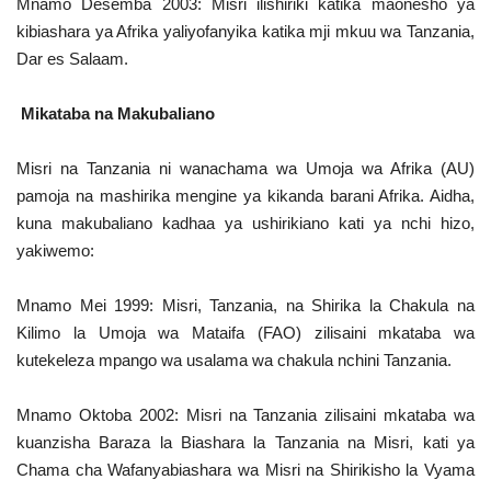
Mnamo Desemba 2003: Misri ilishiriki katika maonesho ya
kibiashara ya Afrika yaliyofanyika katika mji mkuu wa Tanzania,
Dar es Salaam.
Mikataba na Makubaliano
Misri na Tanzania ni wanachama wa Umoja wa Afrika (AU)
pamoja na mashirika mengine ya kikanda barani Afrika. Aidha,
kuna makubaliano kadhaa ya ushirikiano kati ya nchi hizo,
yakiwemo:
Mnamo Mei 1999: Misri, Tanzania, na Shirika la Chakula na
Kilimo la Umoja wa Mataifa (FAO) zilisaini mkataba wa
kutekeleza mpango wa usalama wa chakula nchini Tanzania.
Mnamo Oktoba 2002: Misri na Tanzania zilisaini mkataba wa
kuanzisha Baraza la Biashara la Tanzania na Misri, kati ya
Chama cha Wafanyabiashara wa Misri na Shirikisho la Vyama