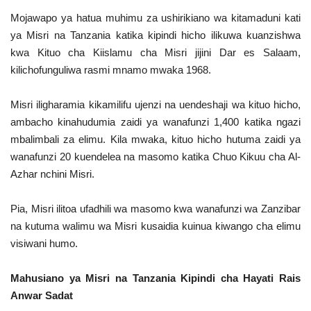
Mojawapo ya hatua muhimu za ushirikiano wa kitamaduni kati
ya Misri na Tanzania katika kipindi hicho ilikuwa kuanzishwa
kwa Kituo cha Kiislamu cha Misri jijini Dar es Salaam,
kilichofunguliwa rasmi mnamo mwaka 1968.
Misri iligharamia kikamilifu ujenzi na uendeshaji wa kituo hicho,
ambacho kinahudumia zaidi ya wanafunzi 1,400 katika ngazi
mbalimbali za elimu. Kila mwaka, kituo hicho hutuma zaidi ya
wanafunzi 20 kuendelea na masomo katika Chuo Kikuu cha Al-
Azhar nchini Misri.
Pia, Misri ilitoa ufadhili wa masomo kwa wanafunzi wa Zanzibar
na kutuma walimu wa Misri kusaidia kuinua kiwango cha elimu
visiwani humo.
Mahusiano ya Misri na Tanzania Kipindi cha Hayati Rais
Anwar Sadat