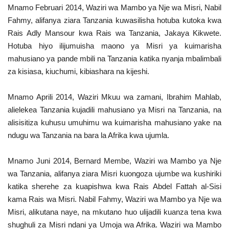
Mnamo Februari 2014, Waziri wa Mambo ya Nje wa Misri, Nabil
Fahmy, alifanya ziara Tanzania kuwasilisha hotuba kutoka kwa
Rais Adly Mansour kwa Rais wa Tanzania, Jakaya Kikwete.
Hotuba hiyo ilijumuisha maono ya Misri ya kuimarisha
mahusiano ya pande mbili na Tanzania katika nyanja mbalimbali
za kisiasa, kiuchumi, kibiashara na kijeshi.
Mnamo Aprili 2014, Waziri Mkuu wa zamani, Ibrahim Mahlab,
alielekea Tanzania kujadili mahusiano ya Misri na Tanzania, na
alisisitiza kuhusu umuhimu wa kuimarisha mahusiano yake na
ndugu wa Tanzania na bara la Afrika kwa ujumla.
Mnamo Juni 2014, Bernard Membe, Waziri wa Mambo ya Nje
wa Tanzania, alifanya ziara Misri kuongoza ujumbe wa kushiriki
katika sherehe za kuapishwa kwa Rais Abdel Fattah al-Sisi
kama Rais wa Misri. Nabil Fahmy, Waziri wa Mambo ya Nje wa
Misri, alikutana naye, na mkutano huo ulijadili kuanza tena kwa
shughuli za Misri ndani ya Umoja wa Afrika. Waziri wa Mambo