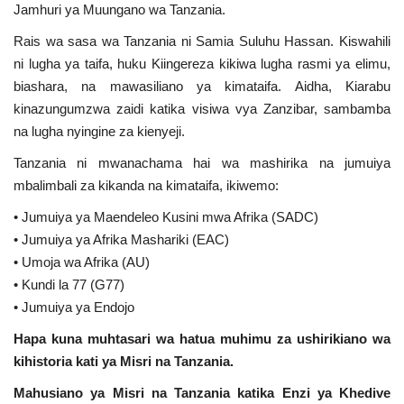
Jamhuri ya Muungano wa Tanzania.
Rais wa sasa wa Tanzania ni Samia Suluhu Hassan. Kiswahili
ni lugha ya taifa, huku Kiingereza kikiwa lugha rasmi ya elimu,
biashara, na mawasiliano ya kimataifa. Aidha, Kiarabu
kinazungumzwa zaidi katika visiwa vya Zanzibar, sambamba
na lugha nyingine za kienyeji.
Tanzania ni mwanachama hai wa mashirika na jumuiya
mbalimbali za kikanda na kimataifa, ikiwemo:
• Jumuiya ya Maendeleo Kusini mwa Afrika (SADC)
• Jumuiya ya Afrika Mashariki (EAC)
• Umoja wa Afrika (AU)
• Kundi la 77 (G77)
• Jumuiya ya Endojo
Hapa kuna muhtasari wa hatua muhimu za ushirikiano wa
kihistoria kati ya Misri na Tanzania.
Mahusiano ya Misri na Tanzania katika Enzi ya Khedive