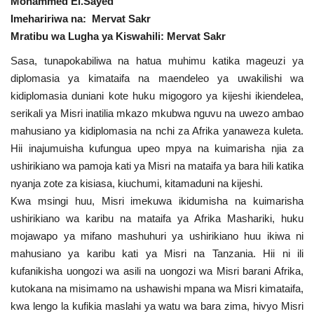
Mohammed El.Sayed
Imehaririwa na: Mervat Sakr
Urithi wa Nasser
Mratibu wa Lugha ya Kiswahili: Mervat Sakr
Habari
Sasa, tunapokabiliwa na hatua muhimu katika mageuzi ya
diplomasia ya kimataifa na maendeleo ya uwakilishi wa
Harakati ya Nasser kwa Vijana
kidiplomasia duniani kote huku migogoro ya kijeshi ikiendelea,
serikali ya Misri inatilia mkazo mkubwa nguvu na uwezo ambao
mahusiano ya kidiplomasia na nchi za Afrika yanaweza kuleta.
Udhamini wa Nasser
Hii inajumuisha kufungua upeo mpya na kuimarisha njia za
ushirikiano wa pamoja kati ya Misri na mataifa ya bara hili katika
Kanuni na Masharti ya Udhamini wa
nyanja zote za kisiasa, kiuchumi, kitamaduni na kijeshi.
Nasser
Kwa msingi huu, Misri imekuwa ikidumisha na kuimarisha
ushirikiano wa karibu na mataifa ya Afrika Mashariki, huku
Nyaraka na Marejeleo
mojawapo ya mifano mashuhuri ya ushirikiano huu ikiwa ni
mahusiano ya karibu kati ya Misri na Tanzania. Hii ni ili
Waanzilishi
kufanikisha uongozi wa asili na uongozi wa Misri barani Afrika,
kutokana na misimamo na ushawishi mpana wa Misri kimataifa,
Raia wa ulimwengu mzima
kwa lengo la kufikia maslahi ya watu wa bara zima, hivyo Misri