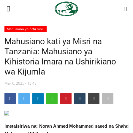
Mahusiano ya nchi mbili
Ingia
Kujiandikisha
Mahusiano kati ya Misri na
Tanzania: Mahusiano ya
Nyumba
Kihistoria Imara na Ushirikiano
Jukwaa la Nasser la Kimataifa
wa Kijumla
Wasiliana
Mar 6, 2025 - 13:48
Onyesho la Majaribio
Misri
Imetafsiriwa na: Noran Ahmed Mohammed saeed na Shahd
Timu yetu