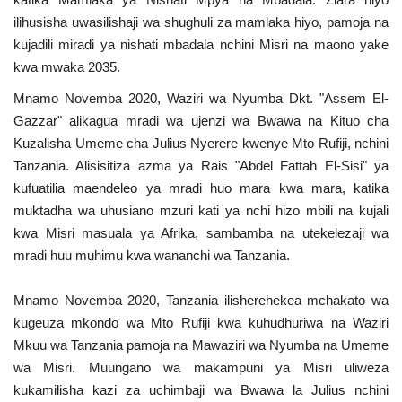
ilihusisha uwasilishaji wa shughuli za mamlaka hiyo, pamoja na
kujadili miradi ya nishati mbadala nchini Misri na maono yake
kwa mwaka 2035.
Mnamo Novemba 2020, Waziri wa Nyumba Dkt. "Assem El-
Gazzar" alikagua mradi wa ujenzi wa Bwawa na Kituo cha
Kuzalisha Umeme cha Julius Nyerere kwenye Mto Rufiji, nchini
Tanzania. Alisisitiza azma ya Rais "Abdel Fattah El-Sisi" ya
kufuatilia maendeleo ya mradi huo mara kwa mara, katika
muktadha wa uhusiano mzuri kati ya nchi hizo mbili na kujali
kwa Misri masuala ya Afrika, sambamba na utekelezaji wa
mradi huu muhimu kwa wananchi wa Tanzania.
Mnamo Novemba 2020, Tanzania ilisherehekea mchakato wa
kugeuza mkondo wa Mto Rufiji kwa kuhudhuriwa na Waziri
Mkuu wa Tanzania pamoja na Mawaziri wa Nyumba na Umeme
wa Misri. Muungano wa makampuni ya Misri uliweza
kukamilisha kazi za uchimbaji wa Bwawa la Julius nchini