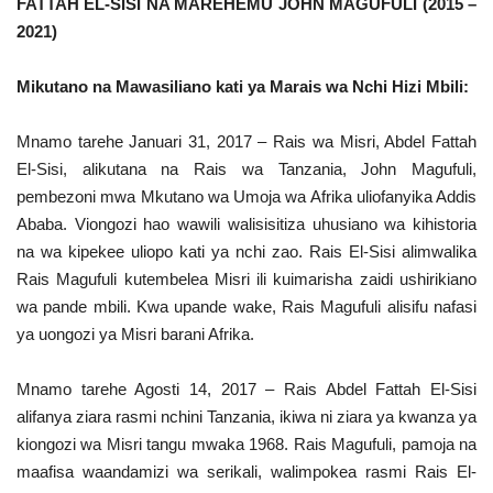
FATTAH EL-SISI NA MAREHEMU JOHN MAGUFULI (2015 –
2021)
Mikutano na Mawasiliano kati ya Marais wa Nchi Hizi Mbili:
Mnamo tarehe Januari 31, 2017 – Rais wa Misri, Abdel Fattah
El-Sisi, alikutana na Rais wa Tanzania, John Magufuli,
pembezoni mwa Mkutano wa Umoja wa Afrika uliofanyika Addis
Ababa. Viongozi hao wawili walisisitiza uhusiano wa kihistoria
na wa kipekee uliopo kati ya nchi zao. Rais El-Sisi alimwalika
Rais Magufuli kutembelea Misri ili kuimarisha zaidi ushirikiano
wa pande mbili. Kwa upande wake, Rais Magufuli alisifu nafasi
ya uongozi ya Misri barani Afrika.
Mnamo tarehe Agosti 14, 2017 – Rais Abdel Fattah El-Sisi
alifanya ziara rasmi nchini Tanzania, ikiwa ni ziara ya kwanza ya
kiongozi wa Misri tangu mwaka 1968. Rais Magufuli, pamoja na
maafisa waandamizi wa serikali, walimpokea rasmi Rais El-