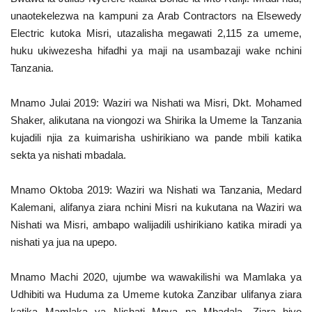
unaotekelezwa na kampuni za Arab Contractors na Elsewedy
Electric kutoka Misri, utazalisha megawati 2,115 za umeme,
huku ukiwezesha hifadhi ya maji na usambazaji wake nchini
Tanzania.
Mnamo Julai 2019: Waziri wa Nishati wa Misri, Dkt. Mohamed
Shaker, alikutana na viongozi wa Shirika la Umeme la Tanzania
kujadili njia za kuimarisha ushirikiano wa pande mbili katika
sekta ya nishati mbadala.
Mnamo Oktoba 2019: Waziri wa Nishati wa Tanzania, Medard
Kalemani, alifanya ziara nchini Misri na kukutana na Waziri wa
Nishati wa Misri, ambapo walijadili ushirikiano katika miradi ya
nishati ya jua na upepo.
Mnamo Machi 2020, ujumbe wa wawakilishi wa Mamlaka ya
Udhibiti wa Huduma za Umeme kutoka Zanzibar ulifanya ziara
katika Mamlaka ya Nishati Mpya na Mbadala. Ziara hiyo