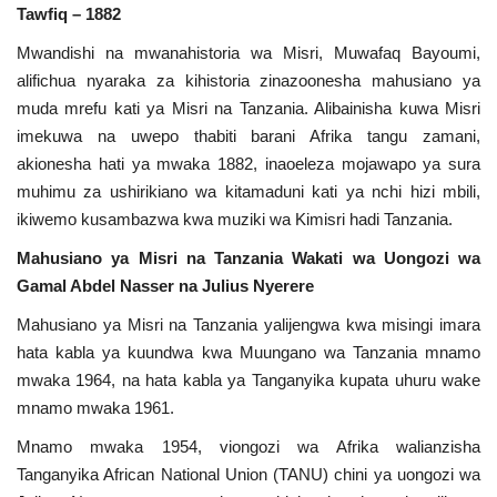
Tawfiq – 1882
Mwandishi na mwanahistoria wa Misri, Muwafaq Bayoumi,
alifichua nyaraka za kihistoria zinazoonesha mahusiano ya
muda mrefu kati ya Misri na Tanzania. Alibainisha kuwa Misri
imekuwa na uwepo thabiti barani Afrika tangu zamani,
akionesha hati ya mwaka 1882, inaoeleza mojawapo ya sura
muhimu za ushirikiano wa kitamaduni kati ya nchi hizi mbili,
ikiwemo kusambazwa kwa muziki wa Kimisri hadi Tanzania.
Mahusiano ya Misri na Tanzania Wakati wa Uongozi wa
Gamal Abdel Nasser na Julius Nyerere
Mahusiano ya Misri na Tanzania yalijengwa kwa misingi imara
hata kabla ya kuundwa kwa Muungano wa Tanzania mnamo
mwaka 1964, na hata kabla ya Tanganyika kupata uhuru wake
mnamo mwaka 1961.
Mnamo mwaka 1954, viongozi wa Afrika walianzisha
Tanganyika African National Union (TANU) chini ya uongozi wa