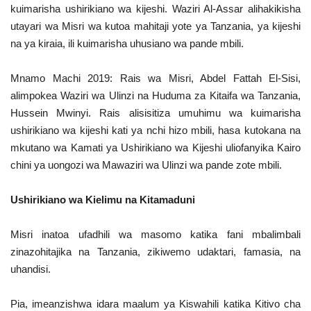
kuimarisha ushirikiano wa kijeshi. Waziri Al-Assar alihakikisha
utayari wa Misri wa kutoa mahitaji yote ya Tanzania, ya kijeshi
na ya kiraia, ili kuimarisha uhusiano wa pande mbili.
Mnamo Machi 2019: Rais wa Misri, Abdel Fattah El-Sisi,
alimpokea Waziri wa Ulinzi na Huduma za Kitaifa wa Tanzania,
Hussein Mwinyi. Rais alisisitiza umuhimu wa kuimarisha
ushirikiano wa kijeshi kati ya nchi hizo mbili, hasa kutokana na
mkutano wa Kamati ya Ushirikiano wa Kijeshi uliofanyika Kairo
chini ya uongozi wa Mawaziri wa Ulinzi wa pande zote mbili.
Ushirikiano wa Kielimu na Kitamaduni
Misri inatoa ufadhili wa masomo katika fani mbalimbali
zinazohitajika na Tanzania, zikiwemo udaktari, famasia, na
uhandisi.
Pia, imeanzishwa idara maalum ya Kiswahili katika Kitivo cha