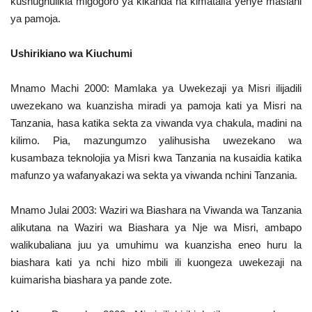
kushughulikia migogoro ya kikanda na kimataifa yenye maslahi
ya pamoja.
Ushirikiano wa Kiuchumi
Mnamo Machi 2000: Mamlaka ya Uwekezaji ya Misri ilijadili
uwezekano wa kuanzisha miradi ya pamoja kati ya Misri na
Tanzania, hasa katika sekta za viwanda vya chakula, madini na
kilimo. Pia, mazungumzo yalihusisha uwezekano wa
kusambaza teknolojia ya Misri kwa Tanzania na kusaidia katika
mafunzo ya wafanyakazi wa sekta ya viwanda nchini Tanzania.
Mnamo Julai 2003: Waziri wa Biashara na Viwanda wa Tanzania
alikutana na Waziri wa Biashara ya Nje wa Misri, ambapo
walikubaliana juu ya umuhimu wa kuanzisha eneo huru la
biashara kati ya nchi hizo mbili ili kuongeza uwekezaji na
kuimarisha biashara ya pande zote.