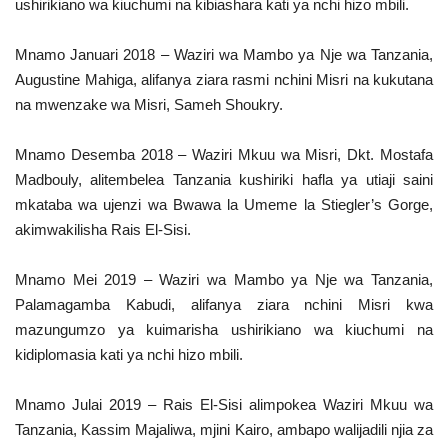
ushirikiano wa kiuchumi na kibiashara kati ya nchi hizo mbili.
Mnamo Januari 2018 – Waziri wa Mambo ya Nje wa Tanzania,
Augustine Mahiga, alifanya ziara rasmi nchini Misri na kukutana
na mwenzake wa Misri, Sameh Shoukry.
Mnamo Desemba 2018 – Waziri Mkuu wa Misri, Dkt. Mostafa
Madbouly, alitembelea Tanzania kushiriki hafla ya utiaji saini
mkataba wa ujenzi wa Bwawa la Umeme la Stiegler’s Gorge,
akimwakilisha Rais El-Sisi.
Mnamo Mei 2019 – Waziri wa Mambo ya Nje wa Tanzania,
Palamagamba Kabudi, alifanya ziara nchini Misri kwa
mazungumzo ya kuimarisha ushirikiano wa kiuchumi na
kidiplomasia kati ya nchi hizo mbili.
Mnamo Julai 2019 – Rais El-Sisi alimpokea Waziri Mkuu wa
Tanzania, Kassim Majaliwa, mjini Kairo, ambapo walijadili njia za