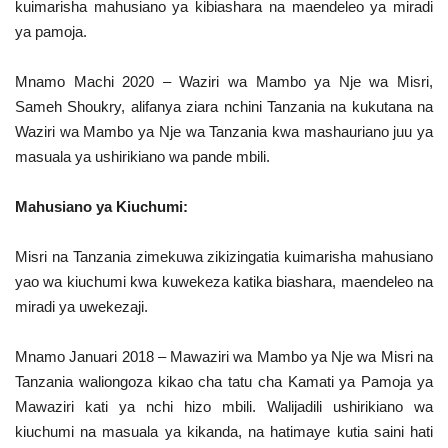
kuimarisha mahusiano ya kibiashara na maendeleo ya miradi
ya pamoja.
Mnamo Machi 2020 – Waziri wa Mambo ya Nje wa Misri,
Sameh Shoukry, alifanya ziara nchini Tanzania na kukutana na
Waziri wa Mambo ya Nje wa Tanzania kwa mashauriano juu ya
masuala ya ushirikiano wa pande mbili.
Mahusiano ya Kiuchumi:
Misri na Tanzania zimekuwa zikizingatia kuimarisha mahusiano
yao wa kiuchumi kwa kuwekeza katika biashara, maendeleo na
miradi ya uwekezaji.
Mnamo Januari 2018 – Mawaziri wa Mambo ya Nje wa Misri na
Tanzania waliongoza kikao cha tatu cha Kamati ya Pamoja ya
Mawaziri kati ya nchi hizo mbili. Walijadili ushirikiano wa
kiuchumi na masuala ya kikanda, na hatimaye kutia saini hati