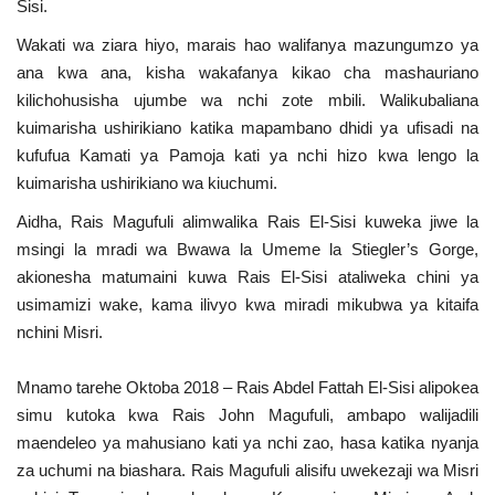
Sisi.
Wakati wa ziara hiyo, marais hao walifanya mazungumzo ya
ana kwa ana, kisha wakafanya kikao cha mashauriano
kilichohusisha ujumbe wa nchi zote mbili. Walikubaliana
kuimarisha ushirikiano katika mapambano dhidi ya ufisadi na
kufufua Kamati ya Pamoja kati ya nchi hizo kwa lengo la
kuimarisha ushirikiano wa kiuchumi.
Aidha, Rais Magufuli alimwalika Rais El-Sisi kuweka jiwe la
msingi la mradi wa Bwawa la Umeme la Stiegler’s Gorge,
akionesha matumaini kuwa Rais El-Sisi ataliweka chini ya
usimamizi wake, kama ilivyo kwa miradi mikubwa ya kitaifa
nchini Misri.
Mnamo tarehe Oktoba 2018 – Rais Abdel Fattah El-Sisi alipokea
simu kutoka kwa Rais John Magufuli, ambapo walijadili
maendeleo ya mahusiano kati ya nchi zao, hasa katika nyanja
za uchumi na biashara. Rais Magufuli alisifu uwekezaji wa Misri