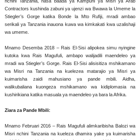
nchini Tanzania, hasa baada ya Kampuni ya Misri ya Arab
Contractors kushinda zabuni ya ujenzi wa Bwawa la Umeme la
Stiegler’s Gorge katika Bonde la Mto Rufiji, mradi ambao
serikali ya Tanzania inauona kuwa wa kimkakati kwa uzalishaji
wa umeme.
Mnamo Desemba 2018 – Rais El-Sisi alipokea simu nyingine
kutoka kwa Rais Magufuli, ambapo walijadili maendeleo ya
mradi wa Stiegler’s Gorge. Rais El-Sisi alisisitiza mshikamano
wa Misri na Tanzania na kuelezea matarajio ya Misri ya
kuimarisha zaidi mahusiano ya pande mbili. Aidha,
walikubaliana kuongeza mshikamano wa kidiplomasia na
kushirikiana katika masuala ya maendeleo ya bara la Afrika.
Ziara za Pande Mbili:
Mnamo Februari 2016 – Rais Magufuli alimkaribisha Balozi wa
Misri nchini Tanzania na kueleza dhamira yake ya kuimarisha