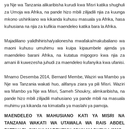
ya Nje wa Tanzania alikaribisha kurudi kwa Misri katika shughuli
za Umoja wa Afrika, na pande hizo mbili zilijadili njia za kuunga
mkono ushirikiano wa kikanda kuhusu masuala ya Afrika, hasa
kuhusiana na njia za kufikia maendeleo katika bara la Afrika.
Majadiliano yalidhihirisha/yalionesha mwafaka/makubaliano wa
maoni kuhusu umuhimu wa kuipa kipaumbele ajenda ya
maendeleo barani Afrika, na kutatua migogoro kwa njia za
amani ili kuwezesha juhudi za maendeleo kufanyika kwa ufanisi.
Mnamo Desemba 2014, Bernard Membe, Waziri wa Mambo ya
Nje wa Tanzania wakati huo, alifanya ziara ya pili Misri. Waziri
wa Mambo ya Nje wa Misri, Sameh Shoukry, alimkaribisha, na
pande hizo mbili zilijadili mahusiano ya pande mbili na masuala
muhimu ya kikanda na kimataifa ya maslahi ya pamoja.
MAENDELEO YA MAHUSIANO KATI YA MISRI NA
TANZANIA WAKATI WA UTAWALA WA RAIS ABDEL