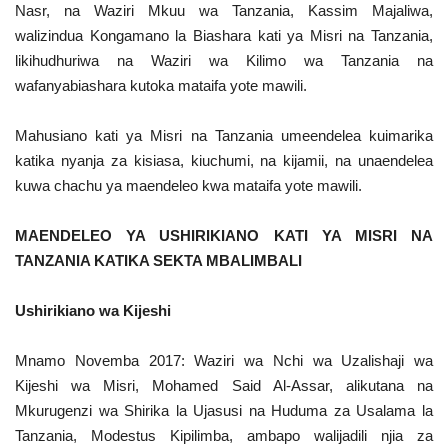
Nasr, na Waziri Mkuu wa Tanzania, Kassim Majaliwa,
walizindua Kongamano la Biashara kati ya Misri na Tanzania,
likihudhuriwa na Waziri wa Kilimo wa Tanzania na
wafanyabiashara kutoka mataifa yote mawili.
Mahusiano kati ya Misri na Tanzania umeendelea kuimarika
katika nyanja za kisiasa, kiuchumi, na kijamii, na unaendelea
kuwa chachu ya maendeleo kwa mataifa yote mawili.
MAENDELEO YA USHIRIKIANO KATI YA MISRI NA
TANZANIA KATIKA SEKTA MBALIMBALI
Ushirikiano wa Kijeshi
Mnamo Novemba 2017: Waziri wa Nchi wa Uzalishaji wa
Kijeshi wa Misri, Mohamed Said Al-Assar, alikutana na
Mkurugenzi wa Shirika la Ujasusi na Huduma za Usalama la
Tanzania, Modestus Kipilimba, ambapo walijadili njia za