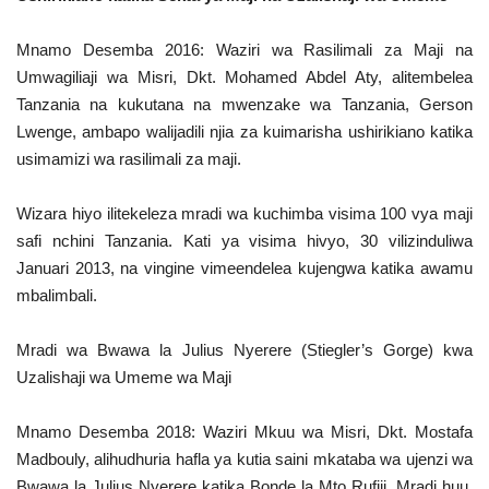
Mnamo Desemba 2016: Waziri wa Rasilimali za Maji na
Umwagiliaji wa Misri, Dkt. Mohamed Abdel Aty, alitembelea
Tanzania na kukutana na mwenzake wa Tanzania, Gerson
Lwenge, ambapo walijadili njia za kuimarisha ushirikiano katika
usimamizi wa rasilimali za maji.
Wizara hiyo ilitekeleza mradi wa kuchimba visima 100 vya maji
safi nchini Tanzania. Kati ya visima hivyo, 30 vilizinduliwa
Januari 2013, na vingine vimeendelea kujengwa katika awamu
mbalimbali.
Mradi wa Bwawa la Julius Nyerere (Stiegler’s Gorge) kwa
Uzalishaji wa Umeme wa Maji
Mnamo Desemba 2018: Waziri Mkuu wa Misri, Dkt. Mostafa
Madbouly, alihudhuria hafla ya kutia saini mkataba wa ujenzi wa
Bwawa la Julius Nyerere katika Bonde la Mto Rufiji. Mradi huu,