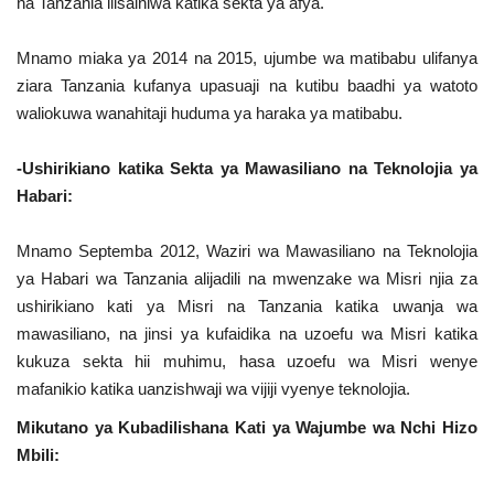
na Tanzania ilisainiwa katika sekta ya afya.
Mnamo miaka ya 2014 na 2015, ujumbe wa matibabu ulifanya
ziara Tanzania kufanya upasuaji na kutibu baadhi ya watoto
waliokuwa wanahitaji huduma ya haraka ya matibabu.
-Ushirikiano katika Sekta ya Mawasiliano na Teknolojia ya
Habari:
Mnamo Septemba 2012, Waziri wa Mawasiliano na Teknolojia
ya Habari wa Tanzania alijadili na mwenzake wa Misri njia za
ushirikiano kati ya Misri na Tanzania katika uwanja wa
mawasiliano, na jinsi ya kufaidika na uzoefu wa Misri katika
kukuza sekta hii muhimu, hasa uzoefu wa Misri wenye
mafanikio katika uanzishwaji wa vijiji vyenye teknolojia.
Mikutano ya Kubadilishana Kati ya Wajumbe wa Nchi Hizo
Mbili: