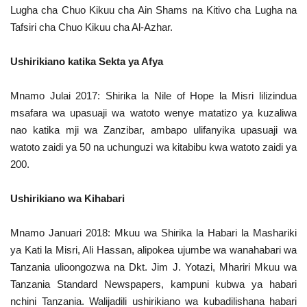
Lugha cha Chuo Kikuu cha Ain Shams na Kitivo cha Lugha na
Tafsiri cha Chuo Kikuu cha Al-Azhar.
Ushirikiano katika Sekta ya Afya
Mnamo Julai 2017: Shirika la Nile of Hope la Misri lilizindua
msafara wa upasuaji wa watoto wenye matatizo ya kuzaliwa
nao katika mji wa Zanzibar, ambapo ulifanyika upasuaji wa
watoto zaidi ya 50 na uchunguzi wa kitabibu kwa watoto zaidi ya
200.
Ushirikiano wa Kihabari
Mnamo Januari 2018: Mkuu wa Shirika la Habari la Mashariki
ya Kati la Misri, Ali Hassan, alipokea ujumbe wa wanahabari wa
Tanzania ulioongozwa na Dkt. Jim J. Yotazi, Mhariri Mkuu wa
Tanzania Standard Newspapers, kampuni kubwa ya habari
nchini Tanzania. Walijadili ushirikiano wa kubadilishana habari