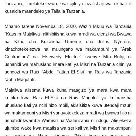
Tanzania, limelotekelezwa kwa ajili ya uzalishaji wa nishati ili
kusaidia maendeleo ya Taifa la Tanzania.
Mnamo tarehe Novemba 18, 2020, Waziri Mkuu wa Tanzania
"Kassim Majaliwa" alithibitisha kuwa mradi wa ujenzi wa Bwawa
na Kituo cha Kuzalisha Umeme cha Julius Nyerere,
kinachotekelezwa na muungano wa makampuni ya "Arab
Contractors" na "Elsewedy Electric" kwenye Mto Rufiji, ni
ushahidi wa mahusiano imara kati ya Misri na Tanzania chini ya
uongozi wa Rais "Abdel Fattah El-Sisi" na Rais wa Tanzania
"John Magufuli".
Majaliwa alisema kuwa kuna maagizo ya mara kwa mara
kutoka kwa Rais El-Sisi na Rais Magufuli ya kuimarisha
uhusiano kati ya nchi hizo mbili, akisisitiza kuwa utendaji mzuri
wa makampuni ya Misri yanayotekeleza mradi wa bwawa hilo ni
ushahidi kwamba Wamisri na Watanzania ni ndugu. Alielekeza
ujumbe wake kwa maafisa wa serikali ya Misri na makampuni
ya ujenzi ya Misri, akisema: "Mna beba matumaini ya