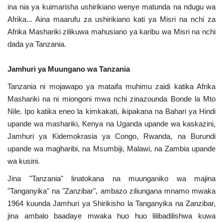
ina nia ya kuimarisha ushirikiano wenye matunda na ndugu wa
Nyaraka
Afrika... Aina maarufu za ushirikiano kati ya Misri na nchi za
Afrika Mashariki zilikuwa mahusiano ya karibu wa Misri na nchi
Nafasi
dada ya Tanzania.
Washiriki
Jamhuri ya Muungano wa Tanzania
Video
Tanzania ni mojawapo ya mataifa muhimu zaidi katika Afrika
Mashariki na ni miongoni mwa nchi zinazounda Bonde la Mto
Maonyesho
Nile. Ipo katika eneo la kimkakati, ikipakana na Bahari ya Hindi
upande wa mashariki, Kenya na Uganda upande wa kaskazini,
Wadhamini
Jamhuri ya Kidemokrasia ya Congo, Rwanda, na Burundi
upande wa magharibi, na Msumbiji, Malawi, na Zambia upande
wa kusini.
Language
Jina "Tanzania" linatokana na muunganiko wa majina
English
Swahili
español
"Tanganyika" na "Zanzibar", ambazo ziliungana mnamo mwaka
French
Arabic
1964 kuunda Jamhuri ya Shirikisho la Tanganyika na Zanzibar,
jina ambalo baadaye mwaka huo huo lilibadilishwa kuwa