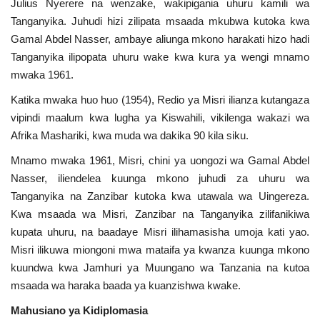
Julius Nyerere na wenzake, wakipigania uhuru kamili wa
Tanganyika. Juhudi hizi zilipata msaada mkubwa kutoka kwa
Gamal Abdel Nasser, ambaye aliunga mkono harakati hizo hadi
Tanganyika ilipopata uhuru wake kwa kura ya wengi mnamo
mwaka 1961.
Katika mwaka huo huo (1954), Redio ya Misri ilianza kutangaza
vipindi maalum kwa lugha ya Kiswahili, vikilenga wakazi wa
Afrika Mashariki, kwa muda wa dakika 90 kila siku.
Mnamo mwaka 1961, Misri, chini ya uongozi wa Gamal Abdel
Nasser, iliendelea kuunga mkono juhudi za uhuru wa
Tanganyika na Zanzibar kutoka kwa utawala wa Uingereza.
Kwa msaada wa Misri, Zanzibar na Tanganyika zilifanikiwa
kupata uhuru, na baadaye Misri ilihamasisha umoja kati yao.
Misri ilikuwa miongoni mwa mataifa ya kwanza kuunga mkono
kuundwa kwa Jamhuri ya Muungano wa Tanzania na kutoa
msaada wa haraka baada ya kuanzishwa kwake.
Mahusiano ya Kidiplomasia