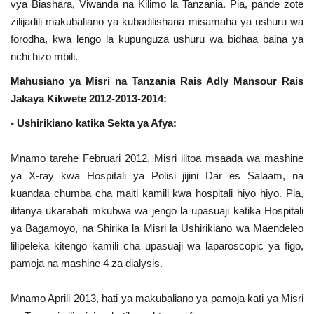
vya Biashara, Viwanda na Kilimo la Tanzania. Pia, pande zote
zilijadili makubaliano ya kubadilishana misamaha ya ushuru wa
forodha, kwa lengo la kupunguza ushuru wa bidhaa baina ya
nchi hizo mbili.
Mahusiano ya Misri na Tanzania Rais Adly Mansour Rais
Jakaya Kikwete 2012-2013-2014:
- Ushirikiano katika Sekta ya Afya:
Mnamo tarehe Februari 2012, Misri ilitoa msaada wa mashine
ya X-ray kwa Hospitali ya Polisi jijini Dar es Salaam, na
kuandaa chumba cha maiti kamili kwa hospitali hiyo hiyo. Pia,
ilifanya ukarabati mkubwa wa jengo la upasuaji katika Hospitali
ya Bagamoyo, na Shirika la Misri la Ushirikiano wa Maendeleo
lilipeleka kitengo kamili cha upasuaji wa laparoscopic ya figo,
pamoja na mashine 4 za dialysis.
Mnamo Aprili 2013, hati ya makubaliano ya pamoja kati ya Misri