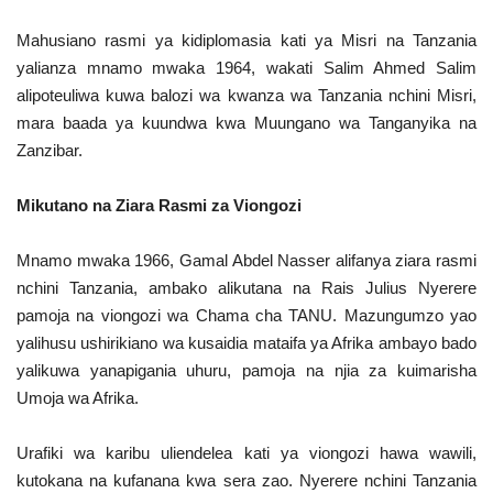
Mahusiano rasmi ya kidiplomasia kati ya Misri na Tanzania
yalianza mnamo mwaka 1964, wakati Salim Ahmed Salim
alipoteuliwa kuwa balozi wa kwanza wa Tanzania nchini Misri,
mara baada ya kuundwa kwa Muungano wa Tanganyika na
Zanzibar.
Mikutano na Ziara Rasmi za Viongozi
Mnamo mwaka 1966, Gamal Abdel Nasser alifanya ziara rasmi
nchini Tanzania, ambako alikutana na Rais Julius Nyerere
pamoja na viongozi wa Chama cha TANU. Mazungumzo yao
yalihusu ushirikiano wa kusaidia mataifa ya Afrika ambayo bado
yalikuwa yanapigania uhuru, pamoja na njia za kuimarisha
Umoja wa Afrika.
Urafiki wa karibu uliendelea kati ya viongozi hawa wawili,
kutokana na kufanana kwa sera zao. Nyerere nchini Tanzania