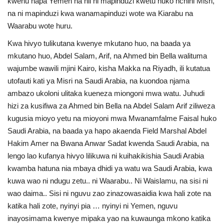
kwenu hapa Yemen na hii ni mapinduzi kwetu huko nchini Misri,
na ni mapinduzi kwa wanamapinduzi wote wa Kiarabu na
Waarabu wote huru.
Kwa hivyo tulikutana kwenye mkutano huo, na baada ya
mkutano huo, Abdel Salam, Arif, na Ahmed bin Bella walituma
wajumbe wawili mjini Kairo, kisha Makka na Riyadh, ili kutatua
utofauti kati ya Misri na Saudi Arabia, na kuondoa njama
ambazo ukoloni ulitaka kueneza miongoni mwa watu. Juhudi
hizi za kusifiwa za Ahmed bin Bella na Abdel Salam Arif ziliweza
kugusia mioyo yetu na mioyoni mwa Mwanamfalme Faisal huko
Saudi Arabia, na baada ya hapo akaenda Field Marshal Abdel
Hakim Amer na Bwana Anwar Sadat kwenda Saudi Arabia, na
lengo lao kufanya hivyo lilikuwa ni kuihakikishia Saudi Arabia
kwamba hatuna nia mbaya dhidi ya watu wa Saudi Arabia, kwa
kuwa wao ni ndugu zetu.. ni Waarabu.. Ni Waislamu, na sisi ni
wao daima.. Sisi ni nguvu zao zinazowasaidia kwa hali zote na
katika hali zote, nyinyi pia … nyinyi ni Yemen, nguvu
inayosimama kwenye mipaka yao na kuwaunga mkono katika