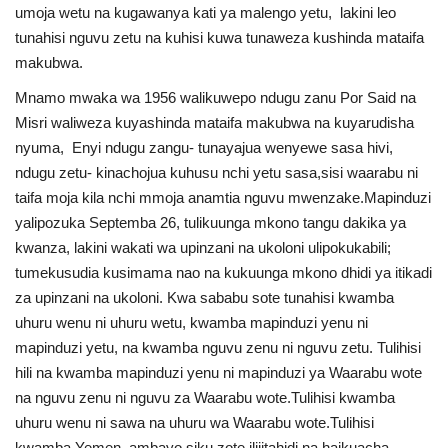
umoja wetu na kugawanya kati ya malengo yetu, lakini leo
tunahisi nguvu zetu na kuhisi kuwa tunaweza kushinda mataifa
makubwa.
Mnamo mwaka wa 1956 walikuwepo ndugu zanu Por Said na
Misri waliweza kuyashinda mataifa makubwa na kuyarudisha
nyuma, Enyi ndugu zangu- tunayajua wenyewe sasa hivi,
ndugu zetu- kinachojua kuhusu nchi yetu sasa,sisi waarabu ni
taifa moja kila nchi mmoja anamtia nguvu mwenzake.Mapinduzi
yalipozuka Septemba 26, tulikuunga mkono tangu dakika ya
kwanza, lakini wakati wa upinzani na ukoloni ulipokukabili;
tumekusudia kusimama nao na kukuunga mkono dhidi ya itikadi
za upinzani na ukoloni. Kwa sababu sote tunahisi kwamba
uhuru wenu ni uhuru wetu, kwamba mapinduzi yenu ni
mapinduzi yetu, na kwamba nguvu zenu ni nguvu zetu. Tulihisi
hili na kwamba mapinduzi yenu ni mapinduzi ya Waarabu wote
na nguvu zenu ni nguvu za Waarabu wote.Tulihisi kwamba
uhuru wenu ni sawa na uhuru wa Waarabu wote.Tulihisi
kwamba Yemen, ambayo siku zote ilijitahidi na haikuacha