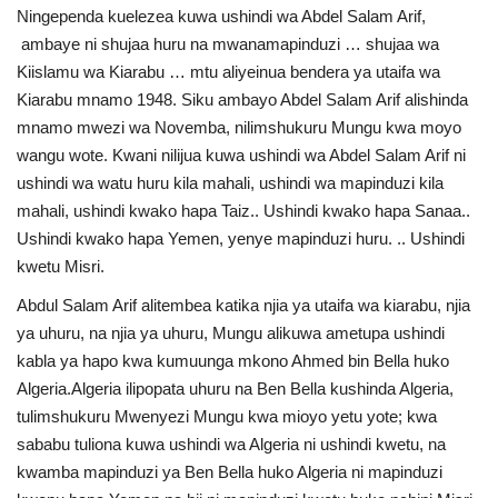
Ningependa kuelezea kuwa ushindi wa Abdel Salam Arif,
ambaye ni shujaa huru na mwanamapinduzi … shujaa wa
Kiislamu wa Kiarabu … mtu aliyeinua bendera ya utaifa wa
Kiarabu mnamo 1948. Siku ambayo Abdel Salam Arif alishinda
mnamo mwezi wa Novemba, nilimshukuru Mungu kwa moyo
wangu wote. Kwani nilijua kuwa ushindi wa Abdel Salam Arif ni
ushindi wa watu huru kila mahali, ushindi wa mapinduzi kila
mahali, ushindi kwako hapa Taiz.. Ushindi kwako hapa Sanaa..
Ushindi kwako hapa Yemen, yenye mapinduzi huru. .. Ushindi
kwetu Misri.
Abdul Salam Arif alitembea katika njia ya utaifa wa kiarabu, njia
ya uhuru, na njia ya uhuru, Mungu alikuwa ametupa ushindi
kabla ya hapo kwa kumuunga mkono Ahmed bin Bella huko
Algeria.Algeria ilipopata uhuru na Ben Bella kushinda Algeria,
tulimshukuru Mwenyezi Mungu kwa mioyo yetu yote; kwa
sababu tuliona kuwa ushindi wa Algeria ni ushindi kwetu, na
kwamba mapinduzi ya Ben Bella huko Algeria ni mapinduzi