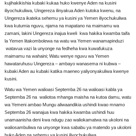
kujihakikishia kubaki kukaa huko kwenye Aden na kusini
iliyochukuliwa, Uingereza ilinyakua Aden kutoka kwenu, na
Uingereza ikateka sehemu ya kusini ya Yemen iliyochukuliwa
kwa kutumia nguvu, njama na mapatano na maimamu wa
zamani, lakini Uingereza inajua kweli kwa hakika kwamba taifa
la Yemen litakombolewa na watu wa Yemen wanamapinduzi
watavua vazi la unyonge na fedheha kwa kuwafukuza
maimamu na wahaini; Watu wenye nguvu wa Yemen
hawataruhusu Uingereza – ambayo wanasema ni kubwa –
kubaki Aden au kubaki katika maeneo yaliyonyakuliwa kwenye
kusini.
Watu wa Yemen walioasi Septemba 26 na walioasi kabla ya
Septemba 26 na waliotoa mhanga maisha na kutoa damu, watu
wa Yemeni ambao Mungu aliwaandikia ushindi kwao mnamo
Septemba 26 wanajua kwa hakika kwamba ushindi huu
unamaanisha deni kwa ndugu zao waliokamatwa na ukoloni na
waliosambuliwa na unyonge kwa sababu ya matendo ya ukoloni
huko Aden na sehemu ya kusini iliyochukuliwa.