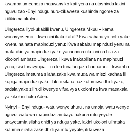
kwamba umeeneza mgawanyiko kati yenu na utashinda lakini
nguvu zao -Enyi ndugu huru-zikaweza kushinda ngome za
kiitikio na ukoloni.
Uingereza iilyokukabilii kwenu, Uingereza Mkuu – kama
wanavyosema – kwa nini ikakukabili? Kwa sababu ya hofu yake
kwenu na hata mapinduzi yanu; Kwa sababu mapinduzi yenu na
mafanikio ya mapinduzi yako yanaondoa ukoloni na hila za
kikoloni ambazo Uingereza ilikuwa inakabiliana na mapinduzi
yenu, sisi tunavyojua – na leo tunatangaza hadharani – kwamba
Uingereza imetuma silaha zake kwa muda wa miezi kadhaa ili
kupiga mapinduzi yako, lakini silaha hazikutumiwa dhidi yako,
badala yake zilirudi kwenye vifua vya ukoloni na kwa maeakala
ya kikoloni huko Aden.
Nyinyi – Enyi ndugu- watu wenye uhuru , na umoja, watu wenye
nguvu, watu wa mapinduzi ambayo hakuna mtu yeyote
anayetumia silaha dhidi ya ndugu yake, lakini ukoloni ulimtaka
kutumia silaha zake dhidi ya mtu yeyote; ili kuweza