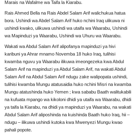
Marais na Wafalme wa Taifa la Kiarabu.
Rais Ahmed Bella na Rais Abdel Salam Arif walichukua hatua
bora. Ushindi wa Abdel Salam Arif huko nchini Iraq ulikuwa ni
ushindi kwako, ulikuwa ushindi wa utaifa wa Waarabu, Ushindi
wa Mapinduzi ya Waarabu, Ushindi wa Uhuru wa Waarabu.
Wakati wa Abdul Salam Arif alipofanya mapinduzi ya hivi
karibuni ya Ahrar mnamo Novemba 18 huko Iraq, tulihisi
kwamba nguvu ya Waarabu ilikuwa imeongezeka kwa Abdul
Salam Arif na mapinduzi ya Abdul Salam Arif, na wakati Abdul
Salam Arif na Abdul Salam Arif ndugu zake walipopata ushindi,
tulihisi kwamba Mungu atatusaidia huko nchini Misri na kwamba
Mungu atatushinda huko Yemen ; kwa sababu Baath walitukabili
na kufuata mpango wa kikoloni dhidi ya utaifa wa Waarabu, dhidi
ya taifa la Kiarabu, na dhidi ya mapinduzi ya Waarabu, na wakati
Abdul Salam Arif aliposhinda na kuishinda Baath huko Iraq, hii –
ndugu – ilikuwa ushindi kutoka kwa Mwenyezi Mungu kwao
pahali popote.