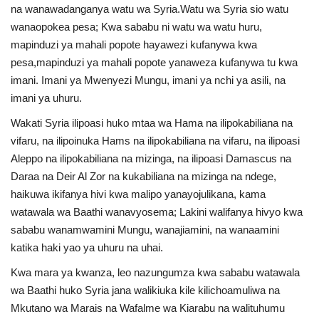
na wanawadanganya watu wa Syria.Watu wa Syria sio watu
wanaopokea pesa; Kwa sababu ni watu wa watu huru,
mapinduzi ya mahali popote hayawezi kufanywa kwa
pesa,mapinduzi ya mahali popote yanaweza kufanywa tu kwa
imani. Imani ya Mwenyezi Mungu, imani ya nchi ya asili, na
imani ya uhuru.
Wakati Syria ilipoasi huko mtaa wa Hama na ilipokabiliana na
vifaru, na ilipoinuka Hams na ilipokabiliana na vifaru, na ilipoasi
Aleppo na ilipokabiliana na mizinga, na ilipoasi Damascus na
Daraa na Deir Al Zor na kukabiliana na mizinga na ndege,
haikuwa ikifanya hivi kwa malipo yanayojulikana, kama
watawala wa Baathi wanavyosema; Lakini walifanya hivyo kwa
sababu wanamwamini Mungu, wanajiamini, na wanaamini
katika haki yao ya uhuru na uhai.
Kwa mara ya kwanza, leo nazungumza kwa sababu watawala
wa Baathi huko Syria jana walikiuka kile kilichoamuliwa na
Mkutano wa Marais na Wafalme wa Kiarabu na walituhumu