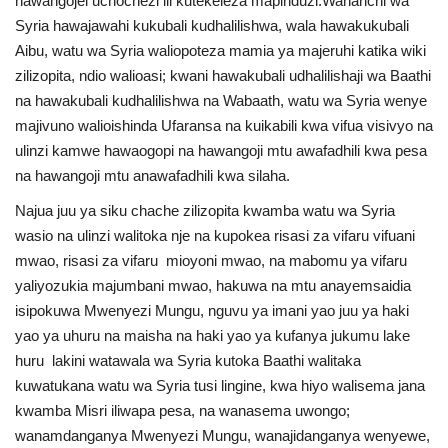
hawangojei uchochezi ili kutekeleza mapinduzi.Wananchi wa
Syria hawajawahi kukubali kudhalilishwa, wala hawakukubali
Aibu, watu wa Syria waliopoteza mamia ya majeruhi katika wiki
zilizopita, ndio walioasi; kwani hawakubali udhalilishaji wa Baathi
na hawakubali kudhalilishwa na Wabaath, watu wa Syria wenye
majivuno walioishinda Ufaransa na kuikabili kwa vifua visivyo na
ulinzi kamwe hawaogopi na hawangoji mtu awafadhili kwa pesa
na hawangoji mtu anawafadhili kwa silaha.
Najua juu ya siku chache zilizopita kwamba watu wa Syria
wasio na ulinzi walitoka nje na kupokea risasi za vifaru vifuani
mwao, risasi za vifaru mioyoni mwao, na mabomu ya vifaru
yaliyozukia majumbani mwao, hakuwa na mtu anayemsaidia
isipokuwa Mwenyezi Mungu, nguvu ya imani yao juu ya haki
yao ya uhuru na maisha na haki yao ya kufanya jukumu lake
huru lakini watawala wa Syria kutoka Baathi walitaka
kuwatukana watu wa Syria tusi lingine, kwa hiyo walisema jana
kwamba Misri iliwapa pesa, na wanasema uwongo;
wanamdanganya Mwenyezi Mungu, wanajidanganya wenyewe,