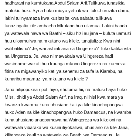
hadharani na kumtukana Abdul Salam Arif.Tulikuwa tunasikia
matukio huko Syria huku mioyo yetu ikiwa tukichuruzika damu,
lakini tulinyamaza kwa kusitasita kwa sababu tulikuwa
tunazingatia kile ambacho Mkutano huo uliamua. Lakini baada
ya watawala hawa wa Baathi – siku hizi au jana – kufuta uamuzi
huu ulioamuliwa na mkutano wa kilele, tunajiuliza: Kwa nini
walibatilisha? Je, wanashirikiana na Uingereza? Tuko katika vita
na Uingereza. Je, wao ni mawakala wa Uingereza hadi
wasimame wakati huu kuunga mkono Uingereza na kueneza
fitina na migawanyiko kati ya sehemu za taifa la Kiarabu, na
kuharibu maamuzi ya mkutano wa kilele ?
Jana nilipopokea ripoti hiyo, shutuma hii, na matusi haya huko
Misri, dhidi ya Abdel Salam Arif, na Iraq, nilihisi kwa mara ya
kwanza kwamba kuna uhusiano kati ya kile kinachopangwa
huko Aden na kile kinachopangwa huko Damascus, na kwamba
kuna uhusiano unaopamgwa na Waingereza wa kikoloni na
watawala vibaraka wa kusini iliyokaliwa, uhusiano na kile Jana,
kilitangaza kauli za watawala wa Baathi wa Damascus. Je,