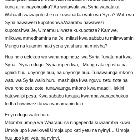
kuna ajira inayohusika? Au watawala wa Syria wanataka
Wabaath wawapotoshe na kuwahadaa watu wa Syria? Watu wa
Syria hawawezi kupotoshwa.Waarabu hawawezi
kupotoshwa.Je, Uimamu uliweza kukupoteza? Kamwe,
mlikuwa mmedhamiria na Je, mliasi kwa sababu tu mlimwamini
Mungu na kuamini haki yenu ya uhuru na maisha?
Huu ndio uelekeo wa wanamapinduzi wa Syria.Tunatumai kwa
Syria, Syria ndugu, Syria mpendwa, , Mungu ataiepusha na
ugaidi huu, unyonge huu, na unyonge huu. Tunawaunga mkono
watu wa Syria walio huru, mashujaa kwa nguvu zetu zote na
kwa roho zetu zote, tunawaunga mkono kwa maadili, lakini
hatuwalipi pesa. Kwa sababu tunajua kwamba wanaochukua
fedha hawawezi kuwa wanamapinduzi.
Enyi ndugu walio huru:
Mliomba umoja wa Waarabu na ningependa kuwaambia kuwa
Umoja upo kwelikweli Umoja upo kati yetu na nyinyi… Umoja
huu upo kati yetu na nyinyi.