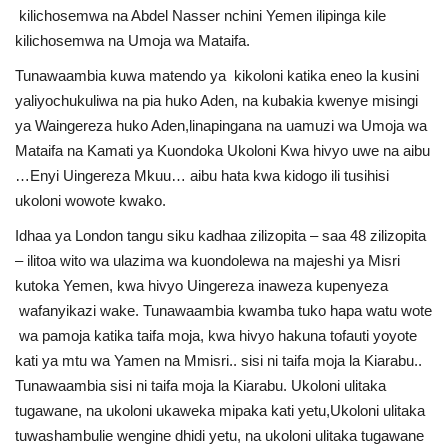
kilichosemwa na Abdel Nasser nchini Yemen ilipinga kile
kilichosemwa na Umoja wa Mataifa.
Tunawaambia kuwa matendo ya kikoloni katika eneo la kusini
yaliyochukuliwa na pia huko Aden, na kubakia kwenye misingi
ya Waingereza huko Aden,linapingana na uamuzi wa Umoja wa
Mataifa na Kamati ya Kuondoka Ukoloni Kwa hivyo uwe na aibu
…Enyi Uingereza Mkuu… aibu hata kwa kidogo ili tusihisi
ukoloni wowote kwako.
Idhaa ya London tangu siku kadhaa zilizopita – saa 48 zilizopita
– ilitoa wito wa ulazima wa kuondolewa na majeshi ya Misri
kutoka Yemen, kwa hivyo Uingereza inaweza kupenyeza
wafanyikazi wake. Tunawaambia kwamba tuko hapa watu wote
wa pamoja katika taifa moja, kwa hivyo hakuna tofauti yoyote
kati ya mtu wa Yamen na Mmisri.. sisi ni taifa moja la Kiarabu..
Tunawaambia sisi ni taifa moja la Kiarabu. Ukoloni ulitaka
tugawane, na ukoloni ukaweka mipaka kati yetu,Ukoloni ulitaka
tuwashambulie wengine dhidi yetu, na ukoloni ulitaka tugawane