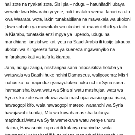
hali zote na nyakati zote. Sisi pia – ndugu – hatuhifadhi ubaya
wowote kwa Mwarabu yeyote, bali tunataka wema, fahari na utu
kwa Waarabu wote, lakini tunakabiliana na mawakala wa ukoloni
; kwa sababu ya mawakala wa ukoloni ni maadui dhidi ya taifa
la Kiarabu, tunatakia enzi mpya ya upendo, udugu na
maridhiano ianzishwe kati yetu na Saudi Arabia ili tusije tukaupa
ukoloni wa Kiingereza fursa ya kueneza mgawanyiko na
mifarakano kati ya taifa la kiarabu.
Jana, ndugu zangu, nilishangaa sana niliposikiliza hotuba ya
watawala wa Baathi huko nchini Damascus, waliposema: Misri
inahusika na mapinduzi yanayotokea huko nchini Syria sasa :
inamaanisha kuwa watu wa Siria si watu mashujaa, watu wa
Syria siku zote wamekuwa watu mashujaa wasioogopa risasi,
hawaogopi kifo, wala hawaogopi mateso, wananchi wa Syria
hawajawahi kuhitaji, Mtu wa kuwahamasisha kufanya
mapinduzi.Watu wa Syria wamekuwa watu wenye uhuru
daima, Hawasubiri kupa ari ili kufanya mapinduzi,wala