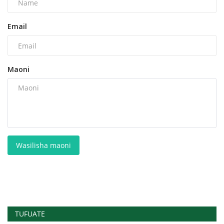
Email
Maoni
Wasilisha maoni
TUFUATE