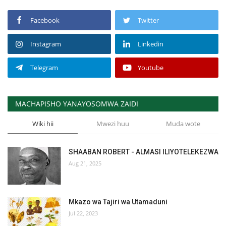
Facebook
Twitter
Instagram
Linkedin
Telegram
Youtube
MACHAPISHO YANAYOSOMWA ZAIDI
Wiki hii
Mwezi huu
Muda wote
SHAABAN ROBERT - ALMASI ILIYOTELEKEZWA
Aug 21, 2025
Mkazo wa Tajiri wa Utamaduni
Jul 22, 2023