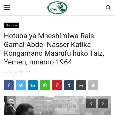
Dondoo
Ingia
Kujiandikisha
Hotuba ya Mheshimiwa Rais
Gamal Abdel Nasser Katika
Nyumba
Kongamano Maarufu huko Taiz,
Onyesho la Majaribio
Yemen, mnamo 1964
Jukwaa la Nasser la Kimataifa
Oct 26, 2023 - 22:10
Wasiliana
Misri
Timu yetu