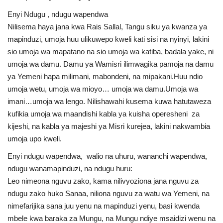
Enyi Ndugu , ndugu wapendwa
Nilisema haya jana kwa Rais Sallal, Tangu siku ya kwanza ya
mapinduzi, umoja huu ulikuwepo kweli kati sisi na nyinyi, lakini
sio umoja wa mapatano na sio umoja wa katiba, badala yake, ni
umoja wa damu. Damu ya Wamisri ilimwagika pamoja na damu
ya Yemeni hapa milimani, mabondeni, na mipakani.Huu ndio
umoja wetu, umoja wa mioyo… umoja wa damu.Umoja wa
imani…umoja wa lengo. Nilishawahi kusema kuwa hatutaweza
kufikia umoja wa maandishi kabla ya kuisha operesheni za
kijeshi, na kabla ya majeshi ya Misri kurejea, lakini nakwambia
umoja upo kweli.
Enyi ndugu wapendwa, walio na uhuru, wananchi wapendwa,
ndugu wanamapinduzi, na ndugu huru:
Leo nimeona nguvu zako, kama nilivyoziona jana nguvu za
ndugu zako huko Sanaa, niliona nguvu za watu wa Yemeni, na
nimefarijika sana juu yenu na mapinduzi yenu, basi kwenda
mbele kwa baraka za Mungu, na Mungu ndiye msaidizi wenu na