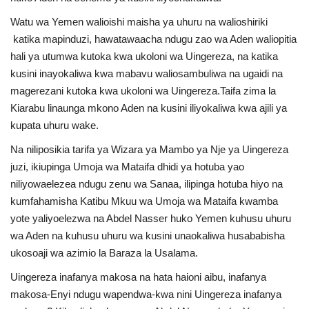
Watu wa Yemen walioishi maisha ya uhuru na walioshiriki
katika mapinduzi, hawatawaacha ndugu zao wa Aden waliopitia
hali ya utumwa kutoka kwa ukoloni wa Uingereza, na katika
kusini inayokaliwa kwa mabavu waliosambuliwa na ugaidi na
magerezani kutoka kwa ukoloni wa Uingereza.Taifa zima la
Kiarabu linaunga mkono Aden na kusini iliyokaliwa kwa ajili ya
kupata uhuru wake.
Na niliposikia tarifa ya Wizara ya Mambo ya Nje ya Uingereza
juzi, ikiupinga Umoja wa Mataifa dhidi ya hotuba yao
niliyowaelezea ndugu zenu wa Sanaa, ilipinga hotuba hiyo na
kumfahamisha Katibu Mkuu wa Umoja wa Mataifa kwamba
yote yaliyoelezwa na Abdel Nasser huko Yemen kuhusu uhuru
wa Aden na kuhusu uhuru wa kusini unaokaliwa husababisha
ukosoaji wa azimio la Baraza la Usalama.
Uingereza inafanya makosa na hata haioni aibu, inafanya
makosa-Enyi ndugu wapendwa-kwa nini Uingereza inafanya