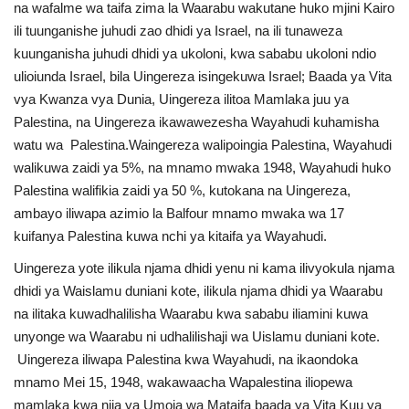
na wafalme wa taifa zima la Waarabu wakutane huko mjini Kairo
ili tuunganishe juhudi zao dhidi ya Israel, na ili tunaweza
kuunganisha juhudi dhidi ya ukoloni, kwa sababu ukoloni ndio
ulioiunda Israel, bila Uingereza isingekuwa Israel; Baada ya Vita
vya Kwanza vya Dunia, Uingereza ilitoa Mamlaka juu ya
Palestina, na Uingereza ikawawezesha Wayahudi kuhamisha
watu wa Palestina.Waingereza walipoingia Palestina, Wayahudi
walikuwa zaidi ya 5%, na mnamo mwaka 1948, Wayahudi huko
Palestina walifikia zaidi ya 50 %, kutokana na Uingereza,
ambayo iliwapa azimio la Balfour mnamo mwaka wa 17
kuifanya Palestina kuwa nchi ya kitaifa ya Wayahudi.
Uingereza yote ilikula njama dhidi yenu ni kama ilivyokula njama
dhidi ya Waislamu duniani kote, ilikula njama dhidi ya Waarabu
na ilitaka kuwadhalilisha Waarabu kwa sababu iliamini kuwa
unyonge wa Waarabu ni udhalilishaji wa Uislamu duniani kote.
Uingereza iliwapa Palestina kwa Wayahudi, na ikaondoka
mnamo Mei 15, 1948, wakawaacha Wapalestina iliopewa
mamlaka kwa njia ya Umoja wa Mataifa baada ya Vita Kuu ya