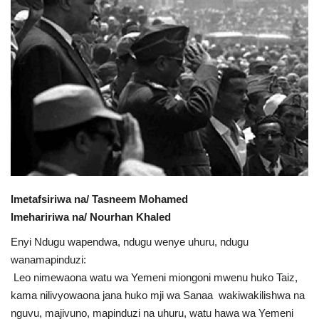
Urithi wa Nasser
Habari
Harakati ya Nasser kwa Vijana
Kanuni na Masharti ya Udhamini wa
Nasser
Udhamini wa Nasser
Imetafsiriwa na/ Tasneem Mohamed
Imehaririwa na/ Nourhan Khaled
Nyaraka na Marejeleo
Enyi Ndugu wapendwa, ndugu wenye uhuru, ndugu
Waanzilishi
wanamapinduzi:
Leo nimewaona watu wa Yemeni miongoni mwenu huko Taiz,
kama nilivyowaona jana huko mji wa Sanaa wakiwakilishwa na
Raia wa ulimwengu mzima
nguvu, majivuno, mapinduzi na uhuru, watu hawa wa Yemeni