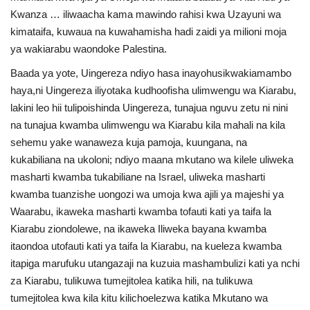
Kwanza … iliwaacha kama mawindo rahisi kwa Uzayuni wa
kimataifa, kuwaua na kuwahamisha hadi zaidi ya milioni moja
ya wakiarabu waondoke Palestina.
Baada ya yote, Uingereza ndiyo hasa inayohusikwakiamambo
haya,ni Uingereza iliyotaka kudhoofisha ulimwengu wa Kiarabu,
lakini leo hii tulipoishinda Uingereza, tunajua nguvu zetu ni nini
na tunajua kwamba ulimwengu wa Kiarabu kila mahali na kila
sehemu yake wanaweza kuja pamoja, kuungana, na
kukabiliana na ukoloni; ndiyo maana mkutano wa kilele uliweka
masharti kwamba tukabiliane na Israel, uliweka masharti
kwamba tuanzishe uongozi wa umoja kwa ajili ya majeshi ya
Waarabu, ikaweka masharti kwamba tofauti kati ya taifa la
Kiarabu ziondolewe, na ikaweka Iliweka bayana kwamba
itaondoa utofauti kati ya taifa la Kiarabu, na kueleza kwamba
itapiga marufuku utangazaji na kuzuia mashambulizi kati ya nchi
za Kiarabu, tulikuwa tumejitolea katika hili, na tulikuwa
tumejitolea kwa kila kitu kilichoelezwa katika Mkutano wa