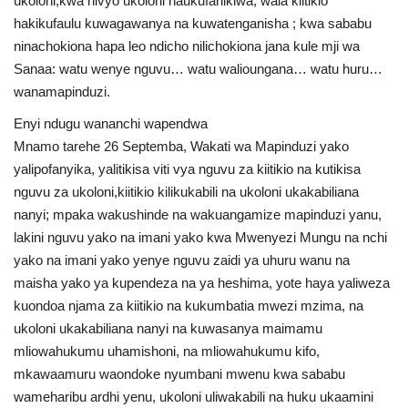
ukoloni,kwa hivyo ukoloni haukufanikiwa, wala kiitikio
hakikufaulu kuwagawanya na kuwatenganisha ; kwa sababu
ninachokiona hapa leo ndicho nilichokiona jana kule mji wa
Sanaa: watu wenye nguvu… watu walioungana… watu huru…
wanamapinduzi.
Enyi ndugu wananchi wapendwa
Mnamo tarehe 26 Septemba, Wakati wa Mapinduzi yako
yalipofanyika, yalitikisa viti vya nguvu za kiitikio na kutikisa
nguvu za ukoloni,kiitikio kilikukabili na ukoloni ukakabiliana
nanyi; mpaka wakushinde na wakuangamize mapinduzi yanu,
lakini nguvu yako na imani yako kwa Mwenyezi Mungu na nchi
yako na imani yako yenye nguvu zaidi ya uhuru wanu na
maisha yako ya kupendeza na ya heshima, yote haya yaliweza
kuondoa njama za kiitikio na kukumbatia mwezi mzima, na
ukoloni ukakabiliana nanyi na kuwasanya maimamu
mliowahukumu uhamishoni, na mliowahukumu kifo,
mkawaamuru waondoke nyumbani mwenu kwa sababu
wameharibu ardhi yenu, ukoloni uliwakabili na huku ukaamini