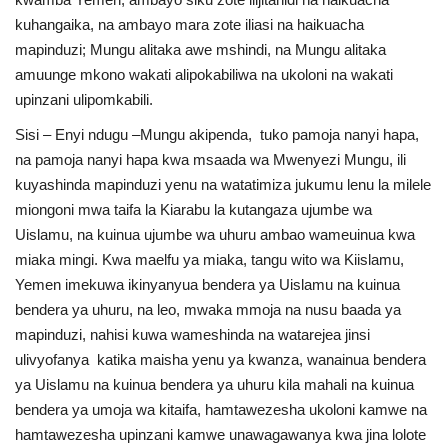
kuhangaika, na ambayo mara zote iliasi na haikuacha
mapinduzi; Mungu alitaka awe mshindi, na Mungu alitaka
amuunge mkono wakati alipokabiliwa na ukoloni na wakati
upinzani ulipomkabili.
Sisi – Enyi ndugu –Mungu akipenda, tuko pamoja nanyi hapa,
na pamoja nanyi hapa kwa msaada wa Mwenyezi Mungu, ili
kuyashinda mapinduzi yenu na watatimiza jukumu lenu la milele
miongoni mwa taifa la Kiarabu la kutangaza ujumbe wa
Uislamu, na kuinua ujumbe wa uhuru ambao wameuinua kwa
miaka mingi. Kwa maelfu ya miaka, tangu wito wa Kiislamu,
Yemen imekuwa ikinyanyua bendera ya Uislamu na kuinua
bendera ya uhuru, na leo, mwaka mmoja na nusu baada ya
mapinduzi, nahisi kuwa wameshinda na watarejea jinsi
ulivyofanya katika maisha yenu ya kwanza, wanainua bendera
ya Uislamu na kuinua bendera ya uhuru kila mahali na kuinua
bendera ya umoja wa kitaifa, hamtawezesha ukoloni kamwe na
hamtawezesha upinzani kamwe unawagawanya kwa jina lolote