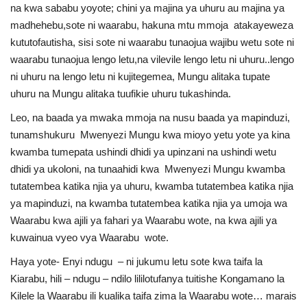
na kwa sababu yoyote; chini ya majina ya uhuru au majina ya
madhehebu,sote ni waarabu, hakuna mtu mmoja atakayeweza
kututofautisha, sisi sote ni waarabu tunaojua wajibu wetu sote ni
waarabu tunaojua lengo letu,na vilevile lengo letu ni uhuru..lengo
ni uhuru na lengo letu ni kujitegemea, Mungu alitaka tupate
uhuru na Mungu alitaka tuufikie uhuru tukashinda.
Leo, na baada ya mwaka mmoja na nusu baada ya mapinduzi,
tunamshukuru Mwenyezi Mungu kwa mioyo yetu yote ya kina
kwamba tumepata ushindi dhidi ya upinzani na ushindi wetu
dhidi ya ukoloni, na tunaahidi kwa Mwenyezi Mungu kwamba
tutatembea katika njia ya uhuru, kwamba tutatembea katika njia
ya mapinduzi, na kwamba tutatembea katika njia ya umoja wa
Waarabu kwa ajili ya fahari ya Waarabu wote, na kwa ajili ya
kuwainua vyeo vya Waarabu wote.
Haya yote- Enyi ndugu – ni jukumu letu sote kwa taifa la
Kiarabu, hili – ndugu – ndilo lililotufanya tuitishe Kongamano la
Kilele la Waarabu ili kualika taifa zima la Waarabu wote… marais