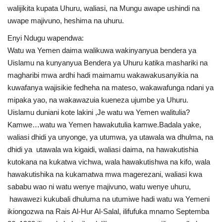
walijikita kupata Uhuru, waliasi, na Mungu awape ushindi na
Nyaraka
uwape majivuno, heshima na uhuru.
Nafasi
Enyi Ndugu wapendwa:
Watu wa Yemen daima walikuwa wakinyanyua bendera ya
Washiriki
Uislamu na kunyanyua Bendera ya Uhuru katika mashariki na
magharibi mwa ardhi hadi maimamu wakawakusanyikia na
Video
kuwafanya wajisikie fedheha na mateso, wakawafunga ndani ya
mipaka yao, na wakawazuia kueneza ujumbe ya Uhuru.
Maonyesho
Uislamu duniani kote lakini ,Je watu wa Yemen walitulia?
Kamwe…watu wa Yemen hawakutulia kamwe.Badala yake,
Wadhamini
waliasi dhidi ya unyonge, ya utumwa, ya utawala wa dhulma, na
dhidi ya utawala wa kigaidi, waliasi daima, na hawakutishia
Language
kutokana na kukatwa vichwa, wala hawakutishwa na kifo, wala
hawakutishika na kukamatwa mwa magerezani, waliasi kwa
English
Swahili
español
sababu wao ni watu wenye majivuno, watu wenye uhuru,
hawawezi kukubali dhuluma na utumiwe hadi watu wa Yemeni
French
Arabic
ikiongozwa na Rais Al-Hur Al-Salal, ilifufuka mnamo Septemba