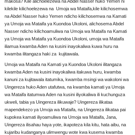
makosa? Kile alichoelezewa na Abdel Nasser huko Yemen ni
kilekile kilichoelezewa na Umoja wa Mataifa,kile kilichosemwa
na Abdel Nasser huko Yemen ndicho kilichosemwa na Kamati
ya Umoja wa Mataifa ya Kuondoa Ukoloni, alichosema Abdel
Nasser ndicho kilichoamuliwa na Umoja wa Mataifa na Kamati
ya Umoja wa Mataifa ya Kuondoa Ukoloni, umoja wa Mataifa
iliamua kwamba Aden na kusini inayokaliwa kuwa huru na
kwamba ilitangaza haki za kujitawala.
Umoja wa Mataifa na Kamati ya Kuondoa Ukoloni ilitangaza
kwamba Aden na kusini inayokaliwa itakuwa huru, kwamba
kanuni za kujitawala itatumika, kwamba msingi wa wakoloni wa
Uingereza huko Aden utafutwa, na kwamba kamati ya Umoja
wa Mataifa itatumwa Aden na kusini iliyokaliwa ili kuchunguza
ukweli, tabia ya Uingereza ilikuwaje? Uingereza ilikataa
mapendekezo ya Umoja wa Mataifa, na Uingereza ilikataa pai
kupokea kamati iliyoamuliwa na Umoja wa Mataifa, Jana,
Uingereza ilisahau haya yote, ikapoteza kila kitu, hata aibu, na
kujaribu kudanganya ulimwengu wote kwa kusema kwamba