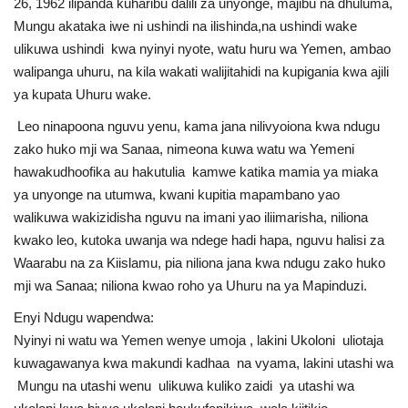
26, 1962 ilipanda kuharibu dalili za unyonge, majibu na dhuluma,
Mungu akataka iwe ni ushindi na ilishinda,na ushindi wake
ulikuwa ushindi kwa nyinyi nyote, watu huru wa Yemen, ambao
walipanga uhuru, na kila wakati walijitahidi na kupigania kwa ajili
ya kupata Uhuru wake.
Leo ninapoona nguvu yenu, kama jana nilivyoiona kwa ndugu
zako huko mji wa Sanaa, nimeona kuwa watu wa Yemeni
hawakudhoofika au hakutulia kamwe katika mamia ya miaka
ya unyonge na utumwa, kwani kupitia mapambano yao
walikuwa wakizidisha nguvu na imani yao iliimarisha, niliona
kwako leo, kutoka uwanja wa ndege hadi hapa, nguvu halisi za
Waarabu na za Kiislamu, pia niliona jana kwa ndugu zako huko
mji wa Sanaa; niliona kwao roho ya Uhuru na ya Mapinduzi.
Enyi Ndugu wapendwa:
Nyinyi ni watu wa Yemen wenye umoja , lakini Ukoloni uliotaja
kuwagawanya kwa makundi kadhaa na vyama, lakini utashi wa
Mungu na utashi wenu ulikuwa kuliko zaidi ya utashi wa