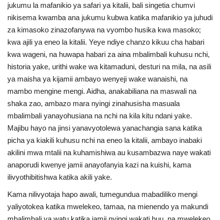
jukumu la mafanikio ya safari ya kitalii, bali singetia chumvi
Nyaraka
nikisema kwamba ana jukumu kubwa katika mafanikio ya juhudi
za kimasoko zinazofanywa na vyombo husika kwa masoko;
Nafasi
kwa ajili ya eneo la kitalii. Yeye ndiye chanzo kikuu cha habari
kwa wageni, na huwapa habari za aina mbalimbali kuhusu nchi,
Washiriki
historia yake, urithi wake wa kitamaduni, desturi na mila, na asili
ya maisha ya kijamii ambayo wenyeji wake wanaishi, na
Video
mambo mengine mengi. Aidha, anakabiliana na maswali na
shaka zao, ambazo mara nyingi zinahusisha masuala
Maonyesho
mbalimbali yanayohusiana na nchi na kila kitu ndani yake.
Majibu hayo na jinsi yanavyotolewa yanachangia sana katika
Wadhamini
picha ya kiakili kuhusu nchi na eneo la kitalii, ambayo inabaki
akilini mwa mtalii na kuhamishiwa au kusambazwa naye wakati
Language
anaporudi kwenye jamii anayofanyia kazi na kuishi, kama
ilivyothibitishwa katika akili yake.
English
Swahili
español
Kama nilivyotaja hapo awali, tumegundua mabadiliko mengi
French
Arabic
yaliyotokea katika mwelekeo, tamaa, na mienendo ya makundi
mbalimbali ya watu katika jamii nyingi wakati huu, na mwelekeo