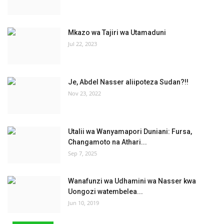
Mkazo wa Tajiri wa Utamaduni
Jul 22, 2023
Je, Abdel Nasser aliipoteza Sudan?!!
Nov 23, 2022
Utalii wa Wanyamapori Duniani: Fursa,
Changamoto na Athari...
Sep 7, 2025
Wanafunzi wa Udhamini wa Nasser kwa
Uongozi watembelea...
Jun 10, 2019