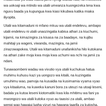
wa uokoaji wa mtindo wa utalii umeanza kuongezeka tena kwa
nguvu baada ya kupungua kwa kiasi kikubwa katika miaka
iliyopita.
Utalii wa kitamaduni ni mfano mkuu wa utalii endelevu, ambapo
utalii endelevu ni utalii unaozingatia kabisa athari za kiuchumi,
kijamii, na kimazingira za kisasa na za baadaye, na kujibu
mahitaji ya wageni, viwanda, mazingira, na jamii
zinazowapokea. Utalii wa kitamaduni unafanikisha hilo kutokana
na athari zake moja kwa moja kwa uchumi wa nchi na jamii za
ndani.
Tunawaombeni wadau wa vivutio vya utalii kuchukua hatua
muhimu kuhusu kazi ya uongozo wa kitalii, na kuzingatia
umuhimu wao, pamoja na kusaidia na kusimamia vyama vyao
vya kitaaluma, na kuweka kanuni bora za uteuzi na utoaji leseni,
badala ya kutoa leseni kiotomatiki kwa kila mhitimu wa fani ya
mwongozo wa utalii kutoka vyuo au taasisi za utalii, ambao
wengi wao hawajui lugha vizuri na hawana taarifa za kutosha,