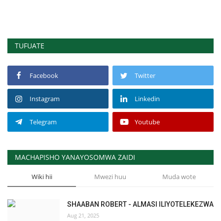
TUFUATE
Facebook
Twitter
Instagram
Linkedin
Telegram
Youtube
MACHAPISHO YANAYOSOMWA ZAIDI
Wiki hii
Mwezi huu
Muda wote
SHAABAN ROBERT - ALMASI ILIYOTELEKEZWA
Aug 21, 2025