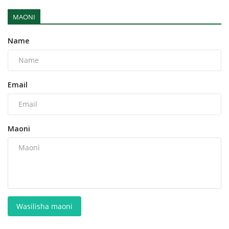
MAONI
Name
Email
Maoni
Wasilisha maoni