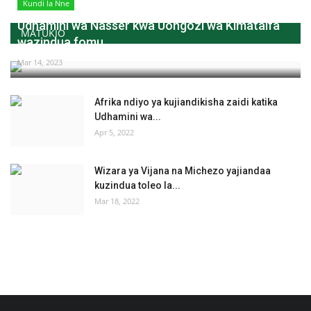
Kundi la Nne
Udhamini wa Nasser kwa Uongozi wa Kimataifa
MATUKIO
wazindua fomu...
Mar 14, 2023
Afrika ndiyo ya kujiandikisha zaidi katika
Udhamini wa...
Apr 5, 2022
Wizara ya Vijana na Michezo yajiandaa
kuzindua toleo la...
Mar 18, 2022