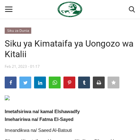
Siku za Dunia
Ingia
Kujiandikisha
Siku ya Kimataifa ya Uongozo wa
Kitalii
Nyumba
Feb 21, 2023 - 01:17
Onyesho la Majaribio
Jukwaa la Nasser la Kimataifa
Wasiliana
Imetafsiriwa na/ kamal Elshawadfy
Misri
Imehaririwa na/ Fatma El-Sayed
Imeandikwa na/ Saeed Al-Batouti
Timu yetu