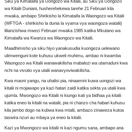
Siku ya Kimataifa ya Uongozo wa Kitalii, au Siku ya Uongozo
wa Kitalii Duniani, husherehekewa tarehe 21 Februari kila
Urithi wa Nasser
mwaka, ambapo Shirikisho la Kimataifa la Waongozo wa Kitalii
(WFTGA - shirikisho la dunia la vyama vya waongoza watalii)
Harakati ya Nasser kwa Vijana
lilianzishwa mwezi Februari mwaka 1985 katika Mkutano wa
Kimataifa wa Kwanza wa Waongozo wa Kitalii.
Habari
Maadhimisho ya siku hiyo yanakusudia kuongeza uelewano
Kanuni na Masharti ya Udhamini wa
ulimwenguni kote kuhusu ukweli muhimu, ambao ni kwamba
Nasser
Waongozo wa Kitalii wanawakilisha mabalozi wa utamaduni kwa
nchi na vivutio vya utalii wanavyoviwakilisha.
Udhamini wa Nasser
Kwa maoni yangu, na uhalisi pia, ninaamini kuwa uongozi wa
kitalii ni mojawapo ya kazi hatari zaidi katika sekta ya utalii kwa
Nyaraka na Marejeleo
ujumla. Mwongozo wa Kitalii ni kiungo kati ya bidhaa ya kitalii
katika eneo la kitalii na watalii, pia ni chanzo cha habari kuhusu
Waanzilishi
kila jambo dogo na kubwa kwa mtalii, ambazo zinaweza kutoa
taswira nzuri au mbaya ya eneo la kitalii.
Raia wa ulimwengu mzima
Kazi ya Mwongozo wa kitalii ni kazi ngumu sana, ambapo ana