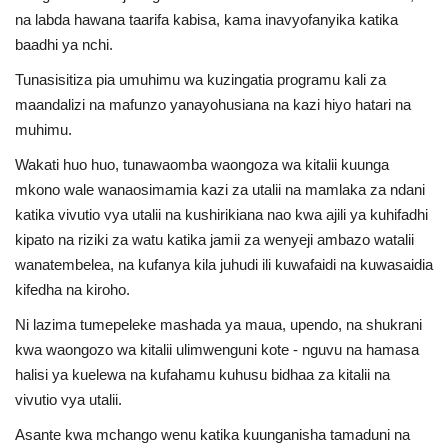
na labda hawana taarifa kabisa, kama inavyofanyika katika
baadhi ya nchi.
Tunasisitiza pia umuhimu wa kuzingatia programu kali za
maandalizi na mafunzo yanayohusiana na kazi hiyo hatari na
muhimu.
Wakati huo huo, tunawaomba waongoza wa kitalii kuunga
mkono wale wanaosimamia kazi za utalii na mamlaka za ndani
katika vivutio vya utalii na kushirikiana nao kwa ajili ya kuhifadhi
kipato na riziki za watu katika jamii za wenyeji ambazo watalii
wanatembelea, na kufanya kila juhudi ili kuwafaidi na kuwasaidia
kifedha na kiroho.
Ni lazima tumepeleke mashada ya maua, upendo, na shukrani
kwa waongozo wa kitalii ulimwenguni kote - nguvu na hamasa
halisi ya kuelewa na kufahamu kuhusu bidhaa za kitalii na
vivutio vya utalii.
Asante kwa mchango wenu katika kuunganisha tamaduni na