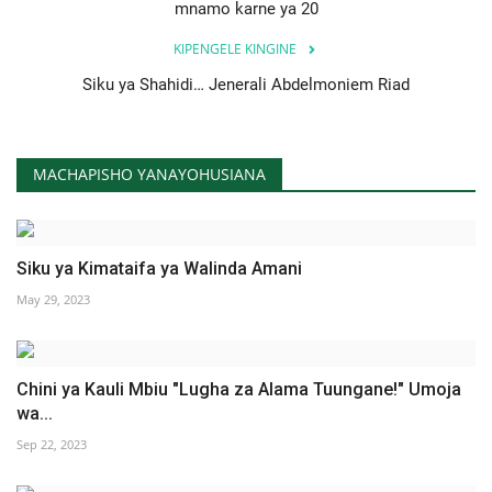
mnamo karne ya 20
KIPENGELE KINGINE
Siku ya Shahidi… Jenerali Abdelmoniem Riad
MACHAPISHO YANAYOHUSIANA
Siku ya Kimataifa ya Walinda Amani
May 29, 2023
Chini ya Kauli Mbiu "Lugha za Alama Tuungane!" Umoja
wa...
Sep 22, 2023