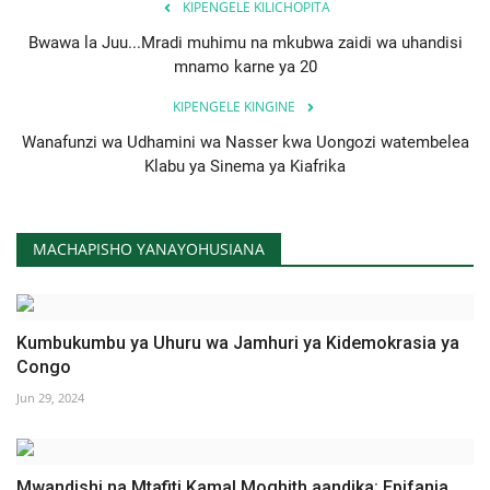
KIPENGELE KILICHOPITA
Bwawa la Juu...Mradi muhimu na mkubwa zaidi wa uhandisi
mnamo karne ya 20
KIPENGELE KINGINE
Wanafunzi wa Udhamini wa Nasser kwa Uongozi watembelea
Klabu ya Sinema ya Kiafrika
MACHAPISHO YANAYOHUSIANA
Kumbukumbu ya Uhuru wa Jamhuri ya Kidemokrasia ya
Congo
Jun 29, 2024
Mwandishi na Mtafiti Kamal Moghith aandika: Epifania,