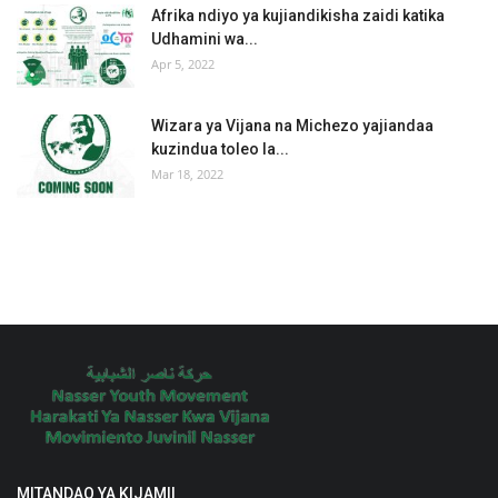
Afrika ndiyo ya kujiandikisha zaidi katika
Udhamini wa...
Apr 5, 2022
Wizara ya Vijana na Michezo yajiandaa
kuzindua toleo la...
Mar 18, 2022
MITANDAO YA KIJAMII