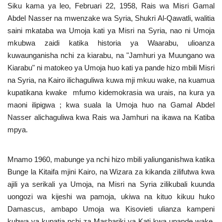
Siku kama ya leo, Februari 22, 1958, Rais wa Misri Gamal
Urithi wa Nasser
Abdel Nasser na mwenzake wa Syria, Shukri Al-Qawatli, walitia
saini mkataba wa Umoja kati ya Misri na Syria, nao ni Umoja
Harakati ya Nasser kwa Vijana
mkubwa zaidi katika historia ya Waarabu, ulioanza
kuwaunganisha nchi za kiarabu, na "Jamhuri ya Muungano wa
Habari
Kiarabu" ni matokeo ya Umoja huo kati ya pande hizo mbili Misri
na Syria, na Kairo ilichaguliwa kuwa mji mkuu wake, na kuamua
kupatikana kwake mfumo kidemokrasia wa urais, na kura ya
Kanuni na Masharti ya Udhamini wa
Nasser
maoni ilipigwa ; kwa suala la Umoja huo na Gamal Abdel
Nasser alichaguliwa kwa Rais wa Jamhuri na ikawa na Katiba
mpya.
Udhamini wa Nasser
Nyaraka na Marejeleo
Mnamo 1960, mabunge ya nchi hizo mbili yaliunganishwa katika
Bunge la Kitaifa mjini Kairo, na Wizara za kikanda zilifutwa kwa
Waanzilishi
ajili ya serikali ya Umoja, na Misri na Syria zilikubali kuunda
uongozi wa kijeshi wa pamoja, ukiwa na kituo kikuu huko
Raia wa ulimwengu mzima
Damascus, ambapo Umoja wa Kisovieti ulianza kampeni
kubwa ya kupatia nchi za Mashariki ya Kati kwa upande wake,