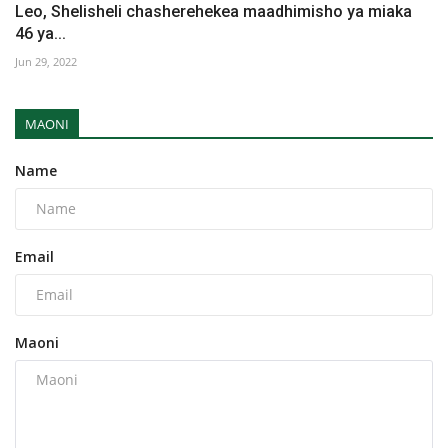
Leo, Shelisheli chasherehekea maadhimisho ya miaka
46 ya...
Jun 29, 2022
MAONI
Name
Email
Maoni