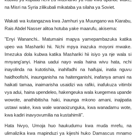
Nyaraka
na Misri na Syria zilikubali mikataba ya silaha ya Soviet.
Wakati wa kutangazwa kwa Jamhuri ya Muungano wa Kiarabu,
Nafasi
Rais Abdel Nasser alitoa hotuba yake maarufu, akisema:
Washiriki
"Enyi Wananchi.. Matumaini mapya yamepambazuka katika
upeo wa Mashariki hii. Nchi mpya inazuka moyoni mwake.
Video
Imezuka dola kubwa katika Mashariki hii isiyo ya nje wala si
mnyang'anyi. Haina uadui nayo wala haina wivu hata, nchi
Maonyesho
inayolinda na kutotishia, inahifadhi na haifujai, inatia nguvu
haidhoofishi, inaunganisha na haitenganishi, inafanya amani na
Wadhamini
haikati tamaa, inaimarisha usaidizi wa rafiki, inafukuza vitimbi
vya adui, haina upendeleo, hakengeuka wala kuegemea upande
Language
wowote, anathibitisha haki, inaunga mkono amani, inajipatia
ustawi wake, kwa wale wanaoizunguka, kwa wanadamu wote,
English
Swahili
español
kwa kadiri inavyovumilia na kustahimili".
French
Arabic
Hata hivyo, Umoja huo haukudumu kwa muda mrefu, na
ulimalizika kwa mapinduzi ya kijeshi huko Damascus mnamo