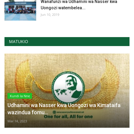
Wanafunzi wa Udhamini wa Nasser kwa
Uongozi watembelea...
Jun 10, 2019
MATUKIO
Kundi la Nne
Udhamini wa Nasser kwa Uongozi wa Kimataifa
wazindua fomu...
Mar 14, 2023