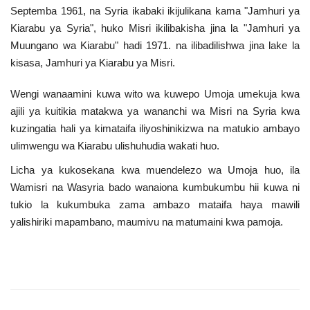
Septemba 1961, na Syria ikabaki ikijulikana kama "Jamhuri ya
Kiarabu ya Syria", huko Misri ikilibakisha jina la "Jamhuri ya
Muungano wa Kiarabu" hadi 1971. na ilibadilishwa jina lake la
kisasa, Jamhuri ya Kiarabu ya Misri.
Wengi wanaamini kuwa wito wa kuwepo Umoja umekuja kwa
ajili ya kuitikia matakwa ya wananchi wa Misri na Syria kwa
kuzingatia hali ya kimataifa iliyoshinikizwa na matukio ambayo
ulimwengu wa Kiarabu ulishuhudia wakati huo.
Licha ya kukosekana kwa muendelezo wa Umoja huo, ila
Wamisri na Wasyria bado wanaiona kumbukumbu hii kuwa ni
tukio la kukumbuka zama ambazo mataifa haya mawili
yalishiriki mapambano, maumivu na matumaini kwa pamoja.