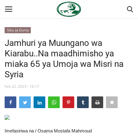
Siku za Dunia
Ingia
Kujiandikisha
Jamhuri ya Muungano wa
Kiarabu..Na maadhimisho ya
Nyumba
miaka 65 ya Umoja wa Misri na
Onyesho la Majaribio
Syria
Jukwaa la Nasser la Kimataifa
Feb 22, 2023 - 16:17
Wasiliana
Misri
Imefasiriwa na / Osama Mostafa Mahmoud
Timu yetu