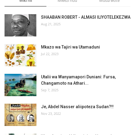
Wiki hii
Mwezi huu
Muda wote
SHAABAN ROBERT - ALMASI ILIYOTELEKEZWA
Aug 21, 2025
Mkazo wa Tajiri wa Utamaduni
Jul 22, 2023
Utalii wa Wanyamapori Duniani: Fursa,
Changamoto na Athari...
Sep 7, 2025
Je, Abdel Nasser aliipoteza Sudan?!!
Nov 23, 2022