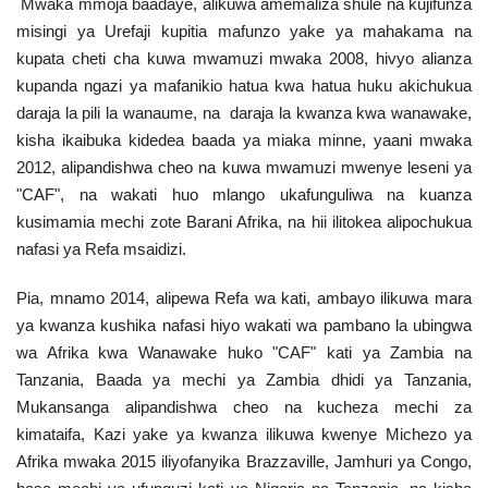
Mwaka mmoja baadaye, alikuwa amemaliza shule na kujifunza
Nyaraka
misingi ya Urefaji kupitia mafunzo yake ya mahakama na
kupata cheti cha kuwa mwamuzi mwaka 2008, hivyo alianza
Nafasi
kupanda ngazi ya mafanikio hatua kwa hatua huku akichukua
daraja la pili la wanaume, na daraja la kwanza kwa wanawake,
Washiriki
kisha ikaibuka kidedea baada ya miaka minne, yaani mwaka
2012, alipandishwa cheo na kuwa mwamuzi mwenye leseni ya
Video
"CAF", na wakati huo mlango ukafunguliwa na kuanza
kusimamia mechi zote Barani Afrika, na hii ilitokea alipochukua
Maonyesho
nafasi ya Refa msaidizi.
Wadhamini
Pia, mnamo 2014, alipewa Refa wa kati, ambayo ilikuwa mara
ya kwanza kushika nafasi hiyo wakati wa pambano la ubingwa
wa Afrika kwa Wanawake huko "CAF" kati ya Zambia na
Language
Tanzania, Baada ya mechi ya Zambia dhidi ya Tanzania,
English
Swahili
español
Mukansanga alipandishwa cheo na kucheza mechi za
kimataifa, Kazi yake ya kwanza ilikuwa kwenye Michezo ya
French
Arabic
Afrika mwaka 2015 iliyofanyika Brazzaville, Jamhuri ya Congo,