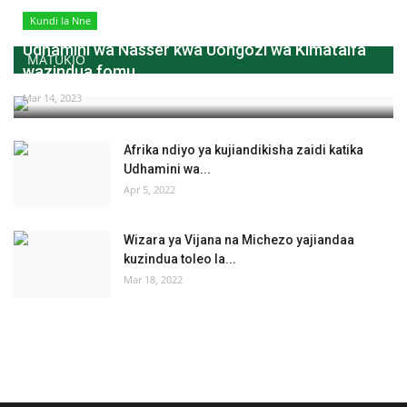
Kundi la Nne
Udhamini wa Nasser kwa Uongozi wa Kimataifa
MATUKIO
wazindua fomu...
Mar 14, 2023
Afrika ndiyo ya kujiandikisha zaidi katika
Udhamini wa...
Apr 5, 2022
Wizara ya Vijana na Michezo yajiandaa
kuzindua toleo la...
Mar 18, 2022