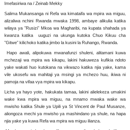
Imefasiriwa na / Zeinab Mekky
Urithi wa Nasser
Salima Mukansanga ni Refa wa kimataifa wa mpira wa miguu,
alizaliwa nchini Rwanda mwaka 1998, ambaye alikulia katika
Habari
wilaya ya "Rusizi" Mkoa wa Magharibi, na kupata shahada ya
kwanza katika uuguzi na ukunga kutoka Chuo Kikuu cha
Harakati ya Nasser kwa Vijana
"Gitwe" kilichoko katika jimbo la kusini la Ruhango, Rwanda.
Hapo awali, alipokuwa mwanafunzi shuleni, alitamani kuwa
Udhamini wa Nasser
mchezaji wa mpira wa kikapu, lakini hakuweza kufikia ndoto
yake wakati huo kutokana na vikwazo katika njia yake, kama
Kanuni na Masharti ya Udhamini wa
vile ukosefu wa mahitaji ya msingi ya mchezo huu, ikiwa ni
Nasser
pamoja na vifaa vya mpira wa kikapu.
Nyaraka na Marejeleo
Licha ya hayo yote, hakukata tamaa, lakini alielekeza umakini
wake kwa mpira wa miguu, na mnamo mwaka wake wa
Waanzilishi
mwisho katika Shule ya Upili ya St Vincent de Paul Musanze,
aliongoza mechi ya mwisho ya mashindano ya shule, na hapa
Raia wa ulimwengu mzima
njia yake ya kuwa Refa wa mpira wa miguu ilianza.