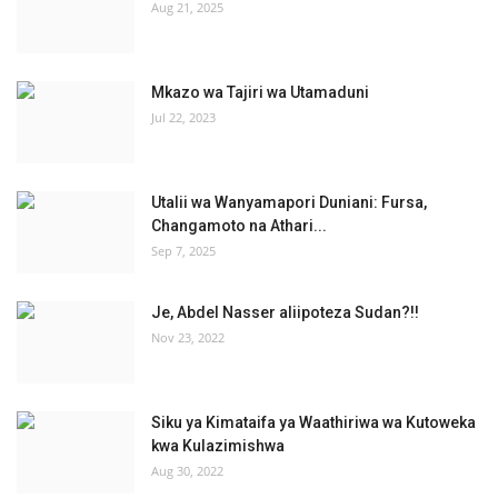
Aug 21, 2025
Mkazo wa Tajiri wa Utamaduni
Jul 22, 2023
Utalii wa Wanyamapori Duniani: Fursa,
Changamoto na Athari...
Sep 7, 2025
Je, Abdel Nasser aliipoteza Sudan?!!
Nov 23, 2022
Siku ya Kimataifa ya Waathiriwa wa Kutoweka
kwa Kulazimishwa
Aug 30, 2022