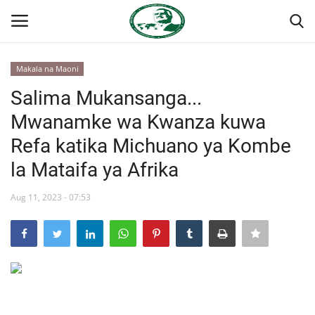
Makala na Maoni
Ingia
Kujiandikisha
Salima Mukansanga...
Mwanamke wa Kwanza kuwa
Nyumba
Refa katika Michuano ya Kombe
Jukwaa la Nasser la Kimataifa
la Mataifa ya Afrika
Wasiliana
Aug 11, 2023 - 07:53
Onyesho la Majaribio
Misri
Timu yetu