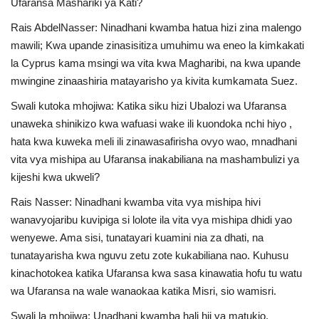
Ufaransa Mashariki ya Kati?
Nyaraka
Rais AbdelNasser: Ninadhani kwamba hatua hizi zina malengo
mawili; Kwa upande zinasisitiza umuhimu wa eneo la kimkakati
Nafasi
la Cyprus kama msingi wa vita kwa Magharibi, na kwa upande
mwingine zinaashiria matayarisho ya kivita kumkamata Suez.
Washiriki
Swali kutoka mhojiwa: Katika siku hizi Ubalozi wa Ufaransa
Video
unaweka shinikizo kwa wafuasi wake ili kuondoka nchi hiyo ,
hata kwa kuweka meli ili zinawasafirisha ovyo wao, mnadhani
Maonyesho
vita vya mishipa au Ufaransa inakabiliana na mashambulizi ya
kijeshi kwa ukweli?
Wadhamini
Rais Nasser: Ninadhani kwamba vita vya mishipa hivi
wanavyojaribu kuvipiga si lolote ila vita vya mishipa dhidi yao
Language
wenyewe. Ama sisi, tunatayari kuamini nia za dhati, na
tunatayarisha kwa nguvu zetu zote kukabiliana nao. Kuhusu
English
Swahili
español
kinachotokea katika Ufaransa kwa sasa kinawatia hofu tu watu
French
Arabic
wa Ufaransa na wale wanaokaa katika Misri, sio wamisri.
Swali la mhojiwa: Unadhani kwamba hali hii ya matukio,