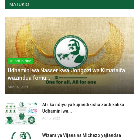
MATUKIO
Kundi la Nne
Udhamini wa Nasser kwa Uongozi wa Kimataifa
wazindua fomu...
Mar 14, 2023
Afrika ndiyo ya kujiandikisha zaidi katika
Udhamini wa...
Apr 5, 2022
Wizara ya Vijana na Michezo yajiandaa