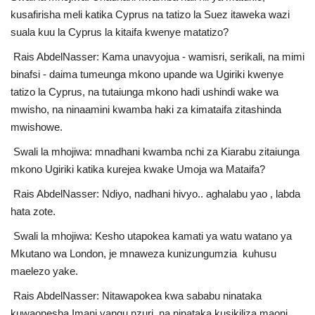
kusafirisha meli katika Cyprus na tatizo la Suez itaweka wazi
suala kuu la Cyprus la kitaifa kwenye matatizo?
Rais AbdelNasser: Kama unavyojua - wamisri, serikali, na mimi
binafsi - daima tumeunga mkono upande wa Ugiriki kwenye
tatizo la Cyprus, na tutaiunga mkono hadi ushindi wake wa
mwisho, na ninaamini kwamba haki za kimataifa zitashinda
mwishowe.
Swali la mhojiwa: mnadhani kwamba nchi za Kiarabu zitaiunga
mkono Ugiriki katika kurejea kwake Umoja wa Mataifa?
Rais AbdelNasser: Ndiyo, nadhani hivyo.. aghalabu yao , labda
hata zote.
Swali la mhojiwa: Kesho utapokea kamati ya watu watano ya
Mkutano wa London, je mnaweza kunizungumzia kuhusu
maelezo yake.
Rais AbdelNasser: Nitawapokea kwa sababu ninataka
kuwaonesha Imani yangu nzuri, na ninataka kusikiliza maoni