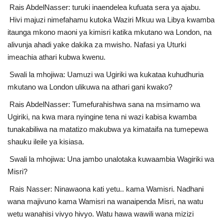
Rais AbdelNasser: turuki inaendelea kufuata sera ya ajabu.
Hivi majuzi nimefahamu kutoka Waziri Mkuu wa Libya kwamba
itaunga mkono maoni ya kimisri katika mkutano wa London, na
alivunja ahadi yake dakika za mwisho. Nafasi ya Uturki
imeachia athari kubwa kwenu.
Swali la mhojiwa: Uamuzi wa Ugiriki wa kukataa kuhudhuria
mkutano wa London ulikuwa na athari gani kwako?
Rais AbdelNasser: Tumefurahishwa sana na msimamo wa
Ugiriki, na kwa mara nyingine tena ni wazi kabisa kwamba
tunakabiliwa na matatizo makubwa ya kimataifa na tumepewa
shauku ileile ya kisiasa.
Swali la mhojiwa: Una jambo unalotaka kuwaambia Wagiriki wa
Misri?
Rais Nasser: Ninawaona kati yetu.. kama Wamisri. Nadhani
wana majivuno kama Wamisri na wanaipenda Misri, na watu
wetu wanahisi vivyo hivyo. Watu hawa wawili wana mizizi