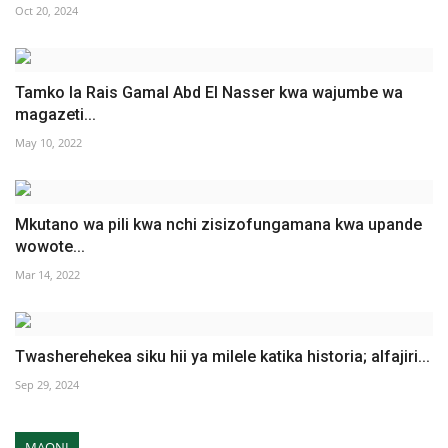
Oct 20, 2024
Tamko la Rais Gamal Abd El Nasser kwa wajumbe wa
magazeti...
May 10, 2022
Mkutano wa pili kwa nchi zisizofungamana kwa upande
wowote...
Mar 14, 2022
Twasherehekea siku hii ya milele katika historia; alfajiri...
Sep 29, 2024
MAONI