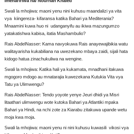
Imehaririwa na/ Nourhan Khaled
Urithi wa Nasser
Swali la mhojiwa: maoni yenu nini kuhusu maandalizi ya vita
vya kiingereza- kifaransa katika Bahari ya Mediterania?
Habari
Mnaamini kuwa huo ni udanganyifu au ikiwa mazungumzo
yatakatishwa kabisa, itatia Mashambulio?
Harakati ya Nasser kwa Vijana
Rais AbdelNasser: Kama navyokuwa Rais anayewajibikia watu
walitayarisha kukabiliana na uwezekano mbaya zaidi, sijali hata
Udhamini wa Nasser
kidogo hatua zinachukuliwa na wengine.
Swali la mhojiwa: Katika hali ya kukamata, mnadhani itakuwa
Kanuni na Masharti ya Udhamini wa
mgogoro mdogo au mnatarajia kuwezekana Kutukia Vita vya
Nasser
Tatu ya Ulimwengu?
Nyaraka na Marejeleo
Rais AbdelNasser: Tendo yoyote yenye Jeuri dhidi ya Misri
litaathari ulimwengu wote kutoka Bahari ya Atlantiki mpaka
Waanzilishi
Bahari ya Hindi, na nchi zote za Kiarabu zitakuwa upande wetu
moja kwa moja.
Raia wa ulimwengu mzima
Swali la mhojiwa: maoni yenu ni nini kuhusu kuwasili vikosi vya