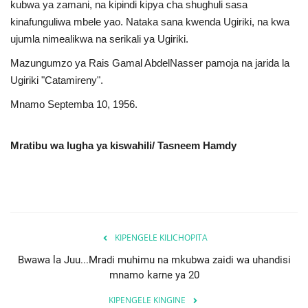
kubwa ya zamani, na kipindi kipya cha shughuli sasa
kinafunguliwa mbele yao. Nataka sana kwenda Ugiriki, na kwa
ujumla nimealikwa na serikali ya Ugiriki.
Mazungumzo ya Rais Gamal AbdelNasser pamoja na jarida la
Ugiriki "Catamireny".
Mnamo Septemba 10, 1956.
Mratibu wa lugha ya kiswahili/ Tasneem Hamdy
KIPENGELE KILICHOPITA
Bwawa la Juu...Mradi muhimu na mkubwa zaidi wa uhandisi
mnamo karne ya 20
KIPENGELE KINGINE