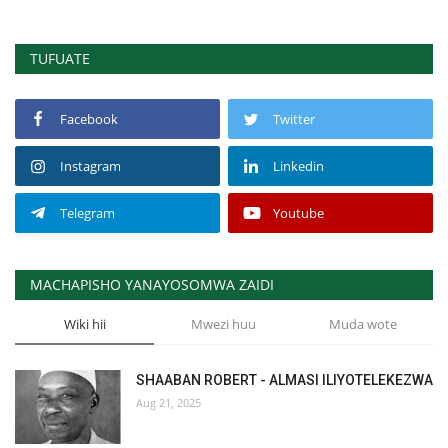
TUFUATE
Facebook
Twitter
Instagram
Linkedin
Telegram
Youtube
MACHAPISHO YANAYOSOMWA ZAIDI
Wiki hii
Mwezi huu
Muda wote
SHAABAN ROBERT - ALMASI ILIYOTELEKEZWA
Aug 21, 2025