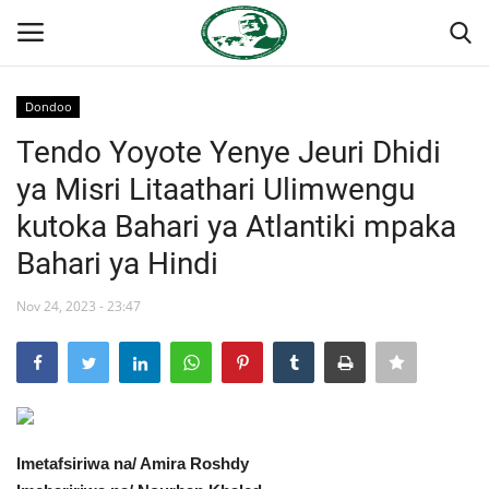
Dondoo
Ingia
Kujiandikisha
Tendo Yoyote Yenye Jeuri Dhidi
ya Misri Litaathari Ulimwengu
Nyumba
kutoka Bahari ya Atlantiki mpaka
Jukwaa la Nasser la Kimataifa
Bahari ya Hindi
Wasiliana
Nov 24, 2023 - 23:47
Onyesho la Majaribio
Misri
Imetafsiriwa na/ Amira Roshdy
Timu yetu