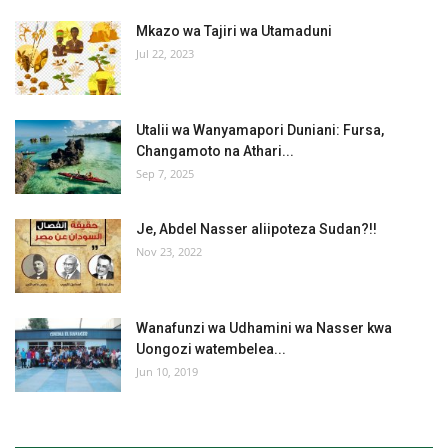
Mkazo wa Tajiri wa Utamaduni
Jul 22, 2023
Utalii wa Wanyamapori Duniani: Fursa,
Changamoto na Athari...
Sep 7, 2025
Je, Abdel Nasser aliipoteza Sudan?!!
Nov 23, 2022
Wanafunzi wa Udhamini wa Nasser kwa
Uongozi watembelea...
Jun 10, 2019