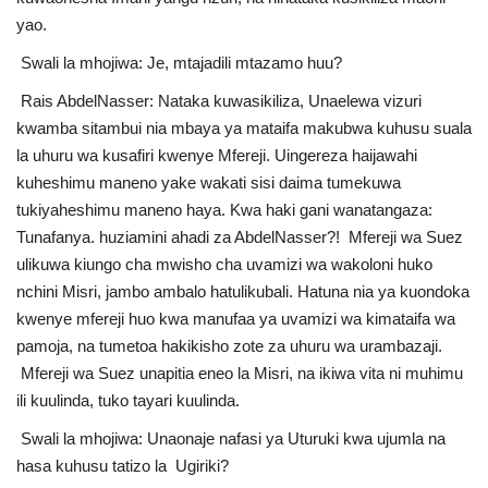
yao.
Swali la mhojiwa: Je, mtajadili mtazamo huu?
Rais AbdelNasser: Nataka kuwasikiliza, Unaelewa vizuri
kwamba sitambui nia mbaya ya mataifa makubwa kuhusu suala
la uhuru wa kusafiri kwenye Mfereji. Uingereza haijawahi
kuheshimu maneno yake wakati sisi daima tumekuwa
tukiyaheshimu maneno haya. Kwa haki gani wanatangaza:
Tunafanya. huziamini ahadi za AbdelNasser?! Mfereji wa Suez
ulikuwa kiungo cha mwisho cha uvamizi wa wakoloni huko
nchini Misri, jambo ambalo hatulikubali. Hatuna nia ya kuondoka
kwenye mfereji huo kwa manufaa ya uvamizi wa kimataifa wa
pamoja, na tumetoa hakikisho zote za uhuru wa urambazaji.
Mfereji wa Suez unapitia eneo la Misri, na ikiwa vita ni muhimu
ili kuulinda, tuko tayari kuulinda.
Swali la mhojiwa: Unaonaje nafasi ya Uturuki kwa ujumla na
hasa kuhusu tatizo la Ugiriki?