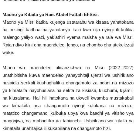
Vigezo vya Uteuzi
Maono ya Kitaifa ya Rais Abdel Fattah El-Sisi:
Kanuni na Masharti
Maono ya Misri katika kujenga ustaarabu wa kisasa yanatokana
na misingi kadhaa na yanafanya kazi kwa njia nyingi ili kufikia
Kanuni na Masharti ya Udhamini wa
malengo yaliyo wazi, yakiathiri vyema maisha ya raia wa Misri.
Nasser
Raia ndiyo kiini cha maendeleo, lengo, na chombo cha utekelezaji
wake.
Nyaraka na Marejeleo
Mfano wa maendeleo ulioanzishwa na Misri (2022–2027)
Waanzilishi
unathibitisha kuwa maendeleo yanayohitaji ujenzi wa ushirikiano
husaidia serikali kushughulikia changamoto za ndani na mizozo
Waanzilishi wa Umoja wa Afrika
ya kimataifa inayohusiana na sekta za kisiasa, kiuchumi, kijamii,
na kiusalama. Hali hii inatokana na ukweli kwamba mustakabali
Waanzilishi wa Taasisi maarufu zaidi
wa kimataifa una changamoto nyingi kutokana na mizozo,
ya NAM
matatizo changamano, kuibuka upya kwa baadhi ya vitisho vya
magonjwa, na mabadiliko ya tabianchi. Ushirikiano wa kitaifa na
Viongozi
kimataifa unahitajika ili kukabiliana na changamoto hizi.