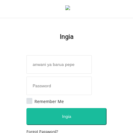
Ingia
Ingia
Kujiandikisha
Nyumba
Jukwaa la Nasser la Kimataifa
Wasiliana
Remember Me
Onyesho la Majaribio
Ingia
Misri
Forgot Password?