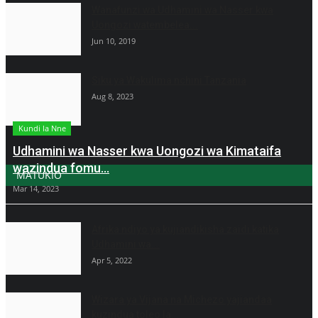
Wanafunzi wa Udhamini wa Nasser kwa
Uongozi watembelea...
Jun 10, 2019
Siku ya Wakulima nchini Tanzania
Aug 8, 2023
Kundi la Nne
Udhamini wa Nasser kwa Uongozi wa Kimataifa
wazindua fomu...
MATUKIO
Mar 14, 2023
Afrika ndiyo ya kujiandikisha zaidi katika
Udhamini wa...
Apr 5, 2022
Wizara ya Vijana na Michezo yajiandaa
kuzindua toleo la...