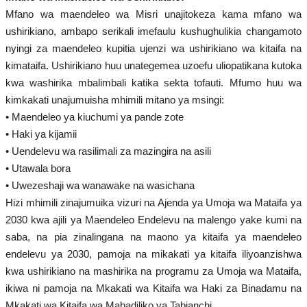
Mfano wa maendeleo wa Misri unajitokeza kama mfano wa
Kundi la Tano
ushirikiano, ambapo serikali imefaulu kushughulikia changamoto
nyingi za maendeleo kupitia ujenzi wa ushirikiano wa kitaifa na
Kundi la Kwanza
kimataifa. Ushirikiano huu unategemea uzoefu uliopatikana kutoka
kwa washirika mbalimbali katika sekta tofauti. Mfumo huu wa
Kundi la Nne
kimkakati unajumuisha mhimili mitano ya msingi:
• Maendeleo ya kiuchumi ya pande zote
Kundi la Tatu
• Haki ya kijamii
• Uendelevu wa rasilimali za mazingira na asili
Wazungumzaji
• Utawala bora
• Uwezeshaji wa wanawake na wasichana
Kundi la Pili
Hizi mhimili zinajumuika vizuri na Ajenda ya Umoja wa Mataifa ya
2030 kwa ajili ya Maendeleo Endelevu na malengo yake kumi na
Udhamini wa Nasser kwa Uongozi
saba, na pia zinalingana na maono ya kitaifa ya maendeleo
endelevu ya 2030, pamoja na mikakati ya kitaifa iliyoanzishwa
Washiriki wa Udhamini wa Nasser
kwa ushirikiano na mashirika na programu za Umoja wa Mataifa,
kwa Uongozi
ikiwa ni pamoja na Mkakati wa Kitaifa wa Haki za Binadamu na
Mkakati wa Kitaifa wa Mabadiliko ya Tabianchi.