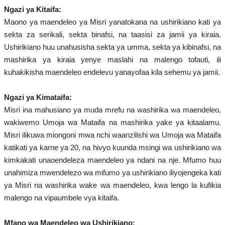
Ngazi ya Kitaifa:
Makumbusho ya Gamal Abdel
Maono ya maendeleo ya Misri yanatokana na ushirikiano kati ya
Nasser
sekta za serikali, sekta binafsi, na taasisi za jamii ya kiraia.
Ushirikiano huu unahusisha sekta ya umma, sekta ya kibinafsi, na
Ziara za Nje
mashirika ya kiraia yenye maslahi na malengo tofauti, ili
kuhakikisha maendeleo endelevu yanayofaa kila sehemu ya jamii.
Jamii ya Nasser
Ngazi ya Kimataifa:
Habari
Misri ina mahusiano ya muda mrefu na washirika wa maendeleo,
wakiwemo Umoja wa Mataifa na mashirika yake ya kitaalamu.
Harakati ya Nasser kwa Vijana
Misri ilikuwa miongoni mwa nchi waanzilishi wa Umoja wa Mataifa
katikati ya karne ya 20, na hivyo kuunda msingi wa ushirikiano wa
Habari za wanachama
kimkakati unaoendeleza maendeleo ya ndani na nje. Mfumo huu
unahimiza mwendelezo wa mifumo ya ushirikiano iliyojengeka kati
Kuhusu Harakati
ya Misri na washirika wake wa maendeleo, kwa lengo la kufikia
malengo na vipaumbele vya kitaifa.
Udhamini wa Nasser
Mfano wa Maendeleo wa Ushirikiano: