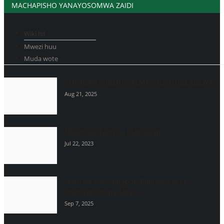
MACHAPISHO YANAYOSOMWA ZAIDI
Wiki hii
Mwezi huu
Muda wote
SHAABAN ROBERT - ALMASI ILIYOTELEKEZWA
Aug 21, 2025
Mkazo wa Tajiri wa Utamaduni
Jul 22, 2023
Utalii wa Wanyamapori Duniani: Fursa,
Changamoto na Athari...
Sep 7, 2025