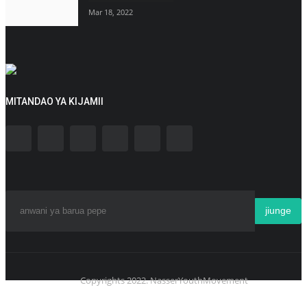
Mar 18, 2022
MITANDAO YA KIJAMII
jiunge
Copyrights 2022. NasserYouthMovement