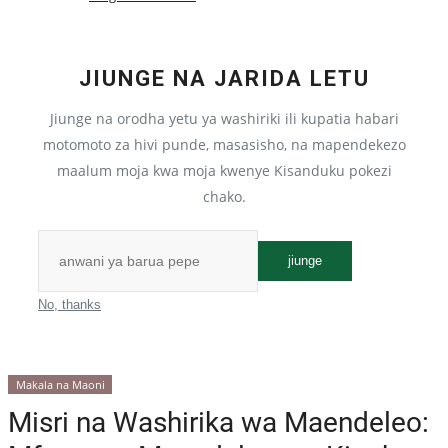
Mahusiano ya nchi mbili
JIUNGE NA JARIDA LETU
Mielekeo ya Nje ya Misri
Jiunge na orodha yetu ya washiriki ili kupatia habari
Taarifa kuu
motomoto za hivi punde, masasisho, na mapendekezo
maalum moja kwa moja kwenye Kisanduku pokezi
Utambulisho wa Kimisri
chako.
Watawala wa Misri
jiunge
Miji ya Misri
No, thanks
Maeneo ya kihistoria
Makala na Maoni
Dira ya 2030
Misri na Washirika wa Maendeleo:
Tovuti zinazohusiana