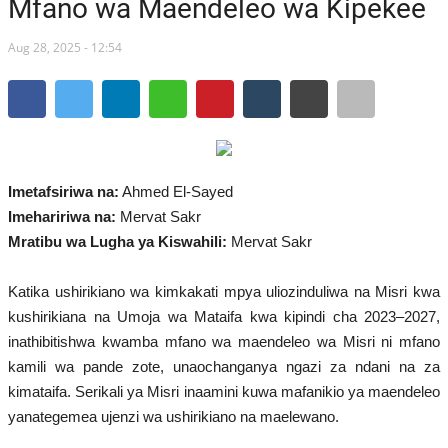
Mfano wa Maendeleo wa Kipekee
Timu yetu
Aug 28, 2025 - 12:54
Mwanzilishi
Waratibu wa kikanda
Imetafsiriwa na:
Ahmed El-Sayed
Waratibu wa kitaifa
Imehaririwa na:
Mervat Sakr
Mratibu wa Lugha ya Kiswahili:
Mervat Sakr
Urithi wa Nasser
Katika ushirikiano wa kimkakati mpya uliozinduliwa na Misri kwa
kushirikiana na Umoja wa Mataifa kwa kipindi cha 2023–2027,
Maonesho
inathibitishwa kwamba mfano wa maendeleo wa Misri ni mfano
kamili wa pande zote, unaochanganya ngazi za ndani na za
Makala kuhusu Gamal
kimataifa. Serikali ya Misri inaamini kuwa mafanikio ya maendeleo
yanategemea ujenzi wa ushirikiano na maelewano.
Dondoo