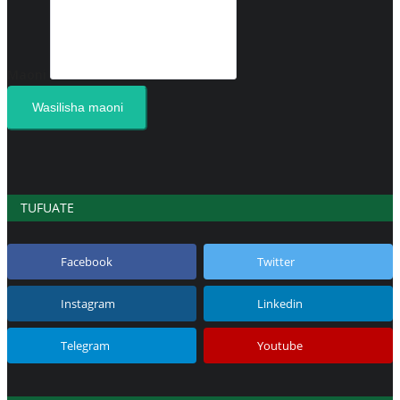
Taasisi ya Kiafrika
Maoni
Habari za Taasisi ya Kiafrika
Wasilisha maoni
Language
English
Swahili
español
TUFUATE
French
Arabic
Facebook
Twitter
Instagram
Linkedin
Telegram
Youtube