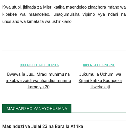
Wachunguzi
Kwa ufupi, jitihada za Misri katika maendeleo zinachora mfano wa
kipekee wa maendeleo, unaojumuisha vipimo vya ndani na
Raia wa ulimwengu mzima
uhusiano wa kimataifa wa ushirikiano.
Miji ya Palestina
Siku za Dunia
KIPENGELE KILICHOPITA
KIPENGELE KINGINE
Masuala ya kibinadamu
Bwawa la Juu...Mradi muhimu na
Jukumu la Uchumi wa
mkubwa zaidi wa uhandisi mnamo
Kijani katika Kuongeza
Vipindi vya Raia wa Ulimwengu
karne ya 20
Uwekezaji
mzima
Makala na Maoni
MACHAPISHO YANAYOHUSIANA
Nyaraka
Mapinduzi ya Julai 23 na Bara la Afrika