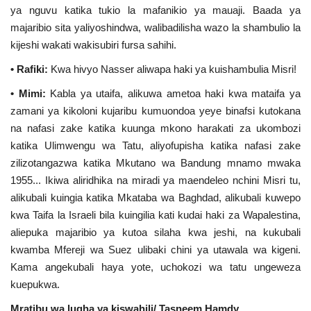
ya nguvu katika tukio la mafanikio ya mauaji. Baada ya
majaribio sita yaliyoshindwa, walibadilisha wazo la shambulio la
kijeshi wakati wakisubiri fursa sahihi.
• Rafiki:
Kwa hivyo Nasser aliwapa haki ya kuishambulia Misri!
• Mimi:
Kabla ya utaifa, alikuwa ametoa haki kwa mataifa ya
zamani ya kikoloni kujaribu kumuondoa yeye binafsi kutokana
na nafasi zake katika kuunga mkono harakati za ukombozi
katika Ulimwengu wa Tatu, aliyofupisha katika nafasi zake
zilizotangazwa katika Mkutano wa Bandung mnamo mwaka
1955... Ikiwa aliridhika na miradi ya maendeleo nchini Misri tu,
alikubali kuingia katika Mkataba wa Baghdad, alikubali kuwepo
kwa Taifa la Israeli bila kuingilia kati kudai haki za Wapalestina,
aliepuka majaribio ya kutoa silaha kwa jeshi, na kukubali
kwamba Mfereji wa Suez ulibaki chini ya utawala wa kigeni.
Kama angekubali haya yote, uchokozi wa tatu ungeweza
kuepukwa.
Mratibu wa lugha ya kiswahili/ Tasneem Hamdy