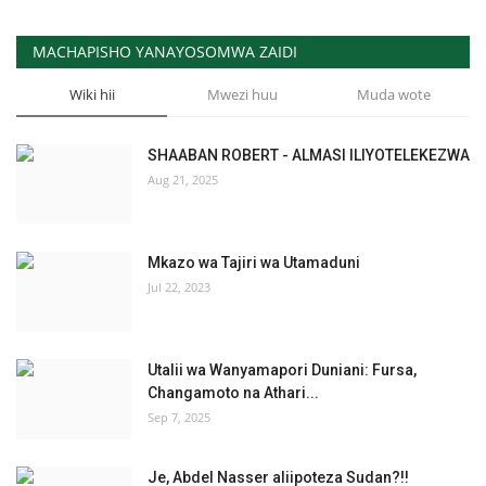
MACHAPISHO YANAYOSOMWA ZAIDI
Wiki hii
Mwezi huu
Muda wote
SHAABAN ROBERT - ALMASI ILIYOTELEKEZWA
Aug 21, 2025
Mkazo wa Tajiri wa Utamaduni
Jul 22, 2023
Utalii wa Wanyamapori Duniani: Fursa,
Changamoto na Athari...
Sep 7, 2025
Je, Abdel Nasser aliipoteza Sudan?!!