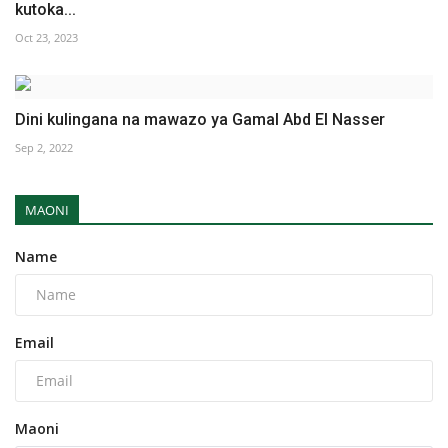
kutoka...
Oct 23, 2023
Dini kulingana na mawazo ya Gamal Abd El Nasser
Sep 2, 2022
MAONI
Name
Email
Maoni