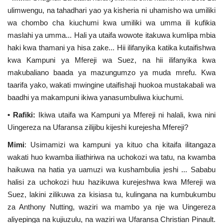
Nyaraka
ulimwengu, na tahadhari yao ya kisheria ni uhamisho wa umiliki
wa chombo cha kiuchumi kwa umiliki wa umma ili kufikia
Nafasi
maslahi ya umma... Hali ya utaifa wowote itakuwa kumlipa mbia
haki kwa thamani ya hisa zake... Hii ilifanyika katika kutaifishwa
Washiriki
kwa Kampuni ya Mfereji wa Suez, na hii ilifanyika kwa
makubaliano baada ya mazungumzo ya muda mrefu. Kwa
taarifa yako, wakati mwingine utaifishaji huokoa mustakabali wa
Video
baadhi ya makampuni ikiwa yanasumbuliwa kiuchumi.
Maonyesho
• Rafiki:
Ikiwa utaifa wa Kampuni ya Mfereji ni halali, kwa nini
Uingereza na Ufaransa zilijibu kijeshi kurejesha Mfereji?
Wadhamini
Mimi
: Usimamizi wa kampuni ya kituo cha kitaifa ilitangaza
wakati huo kwamba iliathiriwa na uchokozi wa tatu, na kwamba
Language
haikuwa na hatia ya uamuzi wa kushambulia jeshi ... Sababu
English
Swahili
español
halisi za uchokozi huu hazikuwa kurejeshwa kwa Mfereji wa
Suez, lakini zilikuwa za kisiasa tu, kulingana na kumbukumbu
French
Arabic
za Anthony Nutting, waziri wa mambo ya nje wa Uingereza
aliyepinga na kujiuzulu, na waziri wa Ufaransa Christian Pinault.