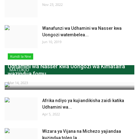
Nov 23, 2022
Wanafunzi wa Udhamini wa Nasser kwa
Uongozi watembelea...
Jun 10, 2019
Kundi la Nne
Udhamini wa Nasser kwa Uongozi wa Kimataifa
MATUKIO
wazindua fomu...
Mar 14, 2023
Afrika ndiyo ya kujiandikisha zaidi katika
Udhamini wa...
Apr 5, 2022
Wizara ya Vijana na Michezo yajiandaa
kuzindua toleo la...