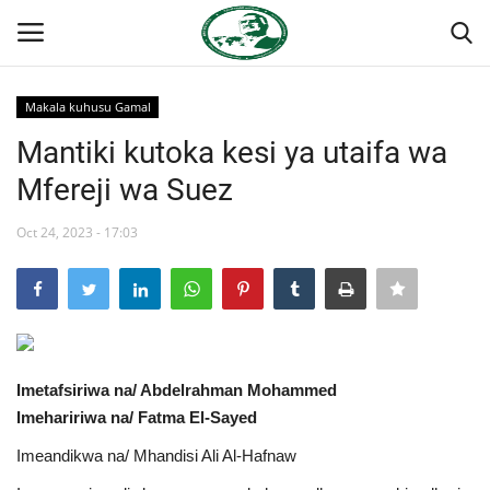
Makala kuhusu Gamal
Ingia
Kujiandikisha
Mantiki kutoka kesi ya utaifa wa
Mfereji wa Suez
Nyumba
Oct 24, 2023 - 17:03
Jukwaa la Nasser la Kimataifa
Wasiliana
Onyesho la Majaribio
Imetafsiriwa na/ Abdelrahman Mohammed
Misri
Imehaririwa na/ Fatma El-Sayed
Imeandikwa na/ Mhandisi Ali Al-Hafnaw
Timu yetu