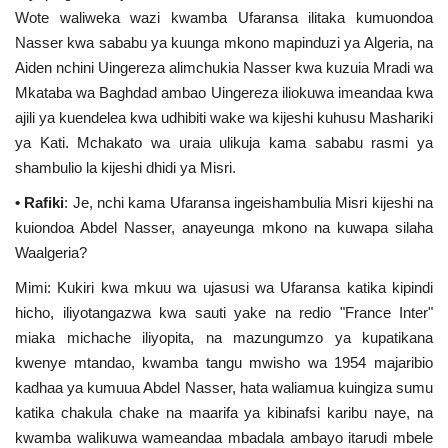
Wote waliweka wazi kwamba Ufaransa ilitaka kumuondoa
Nasser kwa sababu ya kuunga mkono mapinduzi ya Algeria, na
Aiden nchini Uingereza alimchukia Nasser kwa kuzuia Mradi wa
Mkataba wa Baghdad ambao Uingereza iliokuwa imeandaa kwa
ajili ya kuendelea kwa udhibiti wake wa kijeshi kuhusu Mashariki
ya Kati. Mchakato wa uraia ulikuja kama sababu rasmi ya
shambulio la kijeshi dhidi ya Misri.
• Rafiki
: Je, nchi kama Ufaransa ingeishambulia Misri kijeshi na
kuiondoa Abdel Nasser, anayeunga mkono na kuwapa silaha
Waalgeria?
Mimi: Kukiri kwa mkuu wa ujasusi wa Ufaransa katika kipindi
hicho, iliyotangazwa kwa sauti yake na redio "France Inter"
miaka michache iliyopita, na mazungumzo ya kupatikana
kwenye mtandao, kwamba tangu mwisho wa 1954 majaribio
kadhaa ya kumuua Abdel Nasser, hata waliamua kuingiza sumu
katika chakula chake na maarifa ya kibinafsi karibu naye, na
kwamba walikuwa wameandaa mbadala ambayo itarudi mbele