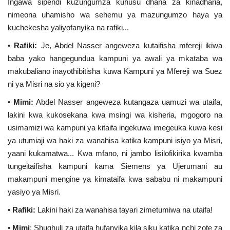
Ingawa sipendi kuzungumza kuhusu dhana za kinadharia,
nimeona uhamisho wa sehemu ya mazungumzo haya ya
Urithi wa Nasser
kuchekesha yaliyofanyika na rafiki...
Habari
• Rafiki:
Je, Abdel Nasser angeweza kutaifisha mfereji ikiwa
baba yako hangegundua kampuni ya awali ya mkataba wa
Harakati ya Nasser kwa Vijana
makubaliano inayothibitisha kuwa Kampuni ya Mfereji wa Suez
ni ya Misri na sio ya kigeni?
Udhamini wa Nasser
• Mimi:
Abdel Nasser angeweza kutangaza uamuzi wa utaifa,
lakini kwa kukosekana kwa msingi wa kisheria, mgogoro na
Kanuni na Masharti ya Udhamini wa
usimamizi wa kampuni ya kitaifa ingekuwa imegeuka kuwa kesi
Nasser
ya utumiaji wa haki za wanahisa katika kampuni isiyo ya Misri,
yaani kukamatwa... Kwa mfano, ni jambo lisilofikirika kwamba
Nyaraka na Marejeleo
tungeitaifisha kampuni kama Siemens ya Ujerumani au
makampuni mengine ya kimataifa kwa sababu ni makampuni
Waanzilishi
yasiyo ya Misri.
• Rafiki:
Lakini haki za wanahisa tayari zimetumiwa na utaifa!
Raia wa ulimwengu mzima
• Mimi
: Shughuli za utaifa hufanyika kila siku katika nchi zote za