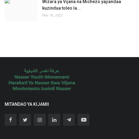
Wizara ya Vijana na Michezo yajiandaa
kuzindua toleo la...
Mar 18, 2022
MITANDAO YA KIJAMII