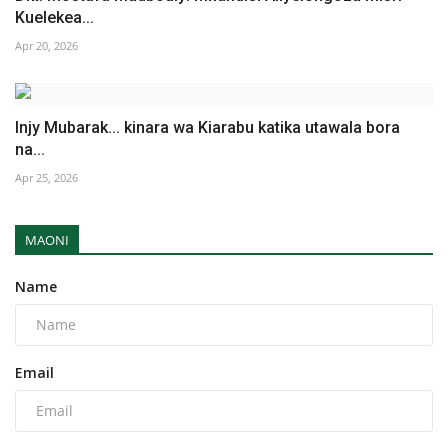
Kuelekea...
Apr 20, 2026
Injy Mubarak... kinara wa Kiarabu katika utawala bora
na...
Apr 25, 2026
MAONI
Name
Email