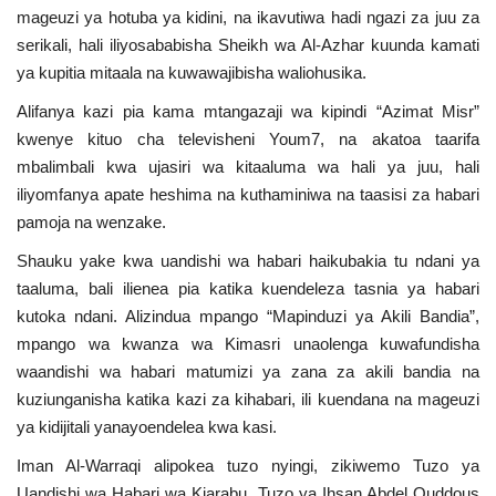
mageuzi ya hotuba ya kidini, na ikavutiwa hadi ngazi za juu za
Nyaraka
serikali, hali iliyosababisha Sheikh wa Al-Azhar kuunda kamati
ya kupitia mitaala na kuwawajibisha waliohusika.
Nafasi
Alifanya kazi pia kama mtangazaji wa kipindi “Azimat Misr”
Washiriki
kwenye kituo cha televisheni Youm7, na akatoa taarifa
mbalimbali kwa ujasiri wa kitaaluma wa hali ya juu, hali
Video
iliyomfanya apate heshima na kuthaminiwa na taasisi za habari
pamoja na wenzake.
Maonyesho
Shauku yake kwa uandishi wa habari haikubakia tu ndani ya
taaluma, bali ilienea pia katika kuendeleza tasnia ya habari
Wadhamini
kutoka ndani. Alizindua mpango “Mapinduzi ya Akili Bandia”,
mpango wa kwanza wa Kimasri unaolenga kuwafundisha
Language
waandishi wa habari matumizi ya zana za akili bandia na
kuziunganisha katika kazi za kihabari, ili kuendana na mageuzi
English
Swahili
español
ya kidijitali yanayoendelea kwa kasi.
French
Arabic
Iman Al-Warraqi alipokea tuzo nyingi, zikiwemo Tuzo ya
Uandishi wa Habari wa Kiarabu, Tuzo ya Ihsan Abdel Quddous