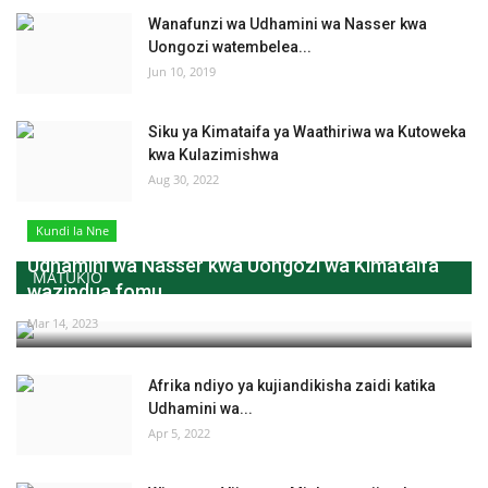
Wanafunzi wa Udhamini wa Nasser kwa
Uongozi watembelea...
Jun 10, 2019
Siku ya Kimataifa ya Waathiriwa wa Kutoweka
kwa Kulazimishwa
Aug 30, 2022
Kundi la Nne
Udhamini wa Nasser kwa Uongozi wa Kimataifa
MATUKIO
wazindua fomu...
Mar 14, 2023
Afrika ndiyo ya kujiandikisha zaidi katika
Udhamini wa...
Apr 5, 2022