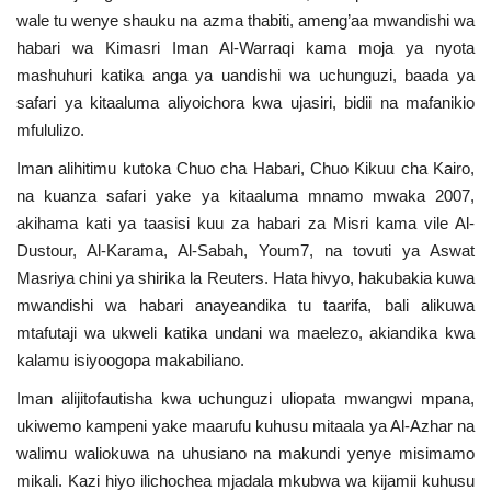
wale tu wenye shauku na azma thabiti, ameng’aa mwandishi wa
Urithi wa Nasser
habari wa Kimasri Iman Al-Warraqi kama moja ya nyota
mashuhuri katika anga ya uandishi wa uchunguzi, baada ya
Habari
safari ya kitaaluma aliyoichora kwa ujasiri, bidii na mafanikio
mfululizo.
Harakati ya Nasser kwa Vijana
Iman alihitimu kutoka Chuo cha Habari, Chuo Kikuu cha Kairo,
na kuanza safari yake ya kitaaluma mnamo mwaka 2007,
Kanuni na Masharti ya Udhamini wa
akihama kati ya taasisi kuu za habari za Misri kama vile Al-
Nasser
Dustour, Al-Karama, Al-Sabah, Youm7, na tovuti ya Aswat
Masriya chini ya shirika la Reuters. Hata hivyo, hakubakia kuwa
Udhamini wa Nasser
mwandishi wa habari anayeandika tu taarifa, bali alikuwa
mtafutaji wa ukweli katika undani wa maelezo, akiandika kwa
Nyaraka na Marejeleo
kalamu isiyoogopa makabiliano.
Iman alijitofautisha kwa uchunguzi uliopata mwangwi mpana,
Waanzilishi
ukiwemo kampeni yake maarufu kuhusu mitaala ya Al-Azhar na
walimu waliokuwa na uhusiano na makundi yenye misimamo
Raia wa ulimwengu mzima
mikali. Kazi hiyo ilichochea mjadala mkubwa wa kijamii kuhusu