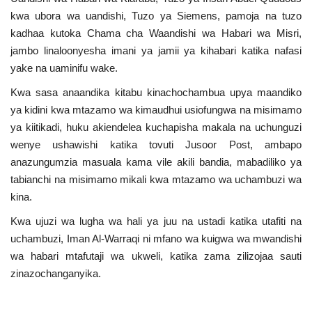
kwa ubora wa uandishi, Tuzo ya Siemens, pamoja na tuzo
kadhaa kutoka Chama cha Waandishi wa Habari wa Misri,
jambo linaloonyesha imani ya jamii ya kihabari katika nafasi
yake na uaminifu wake.
Kwa sasa anaandika kitabu kinachochambua upya maandiko
ya kidini kwa mtazamo wa kimaudhui usiofungwa na misimamo
ya kiitikadi, huku akiendelea kuchapisha makala na uchunguzi
wenye ushawishi katika tovuti Jusoor Post, ambapo
anazungumzia masuala kama vile akili bandia, mabadiliko ya
tabianchi na misimamo mikali kwa mtazamo wa uchambuzi wa
kina.
Kwa ujuzi wa lugha wa hali ya juu na ustadi katika utafiti na
uchambuzi, Iman Al-Warraqi ni mfano wa kuigwa wa mwandishi
wa habari mtafutaji wa ukweli, katika zama zilizojaa sauti
zinazochanganyika.