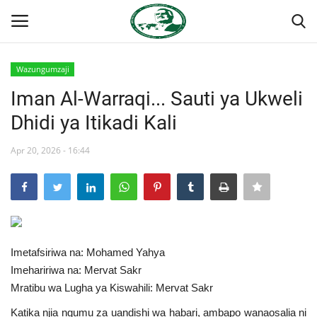
Wazungumzaji
Ingia
Kujiandikisha
Iman Al-Warraqi... Sauti ya Ukweli
Dhidi ya Itikadi Kali
Nyumba
Apr 20, 2026 - 16:44
Jukwaa la Nasser la Kimataifa
Wasiliana
Onyesho la Majaribio
Imetafsiriwa na: Mohamed Yahya
Misri
Imehaririwa na: Mervat Sakr
Mratibu wa Lugha ya Kiswahili: Mervat Sakr
Timu yetu
Katika njia ngumu za uandishi wa habari, ambapo wanaosalia ni