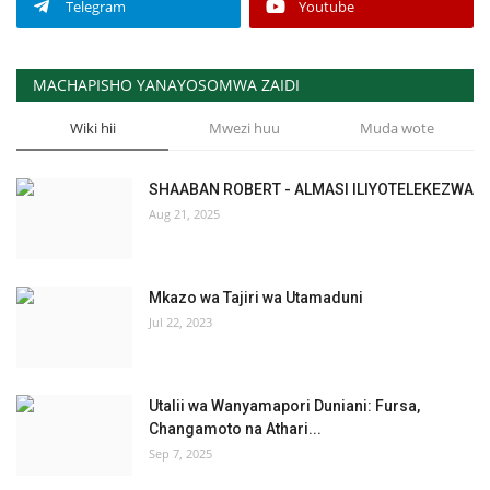
Telegram
Youtube
MACHAPISHO YANAYOSOMWA ZAIDI
Wiki hii
Mwezi huu
Muda wote
SHAABAN ROBERT - ALMASI ILIYOTELEKEZWA
Aug 21, 2025
Mkazo wa Tajiri wa Utamaduni
Jul 22, 2023
Utalii wa Wanyamapori Duniani: Fursa,
Changamoto na Athari...
Sep 7, 2025