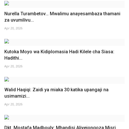
Nurella Turambetov… Mwalimu anayesambaza thamani
za uvumilivu...
Apr 20, 2026
Kutoka Moyo wa Kidiplomasia Hadi Kilele cha Siasa:
Hadithi...
Apr 20, 2026
Walid Haqiqi: Zaidi ya miaka 30 katika upangaji na
usimamizi...
Apr 20, 2026
Dkt. Mostafa Madbouly: Mhandisi Aliyeiongoza Misri