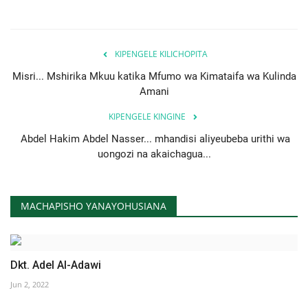
KIPENGELE KILICHOPITA
Misri... Mshirika Mkuu katika Mfumo wa Kimataifa wa Kulinda
Amani
KIPENGELE KINGINE
Abdel Hakim Abdel Nasser... mhandisi aliyeubeba urithi wa
uongozi na akaichagua...
MACHAPISHO YANAYOHUSIANA
Dkt. Adel Al-Adawi
Jun 2, 2022