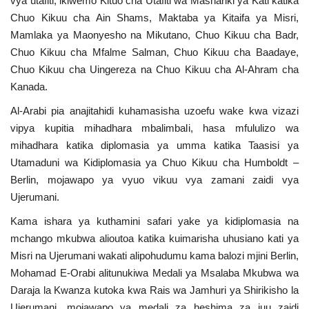
vya utafiti, ikiwemo Kituo cha Utafiti wa Mashariki ya Kati katika
Chuo Kikuu cha Ain Shams, Maktaba ya Kitaifa ya Misri,
Mamlaka ya Maonyesho na Mikutano, Chuo Kikuu cha Badr,
Chuo Kikuu cha Mfalme Salman, Chuo Kikuu cha Baadaye,
Chuo Kikuu cha Uingereza na Chuo Kikuu cha Al-Ahram cha
Kanada.
Al-Arabi pia anajitahidi kuhamasisha uzoefu wake kwa vizazi
vipya kupitia mihadhara mbalimbali, hasa mfululizo wa
mihadhara katika diplomasia ya umma katika Taasisi ya
Utamaduni wa Kidiplomasia ya Chuo Kikuu cha Humboldt –
Berlin, mojawapo ya vyuo vikuu vya zamani zaidi vya
Ujerumani.
Kama ishara ya kuthamini safari yake ya kidiplomasia na
mchango mkubwa alioutoa katika kuimarisha uhusiano kati ya
Misri na Ujerumani wakati alipohudumu kama balozi mjini Berlin,
Mohamad E-Orabi alitunukiwa Medali ya Msalaba Mkubwa wa
Daraja la Kwanza kutoka kwa Rais wa Jamhuri ya Shirikisho la
Ujerumani, mojawapo ya medali za heshima za juu zaidi