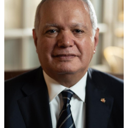
Urithi wa Nasser
Habari
Harakati ya Nasser kwa Vijana
Kanuni na Masharti ya Udhamini wa
Nasser
Udhamini wa Nasser
Nyaraka na Marejeleo
Waanzilishi
Raia wa ulimwengu mzima