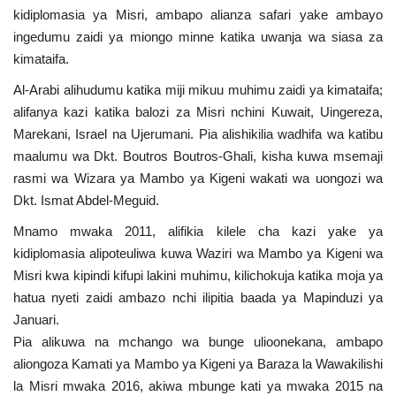
kidiplomasia ya Misri, ambapo alianza safari yake ambayo
ingedumu zaidi ya miongo minne katika uwanja wa siasa za
kimataifa.
Al-Arabi alihudumu katika miji mikuu muhimu zaidi ya kimataifa;
alifanya kazi katika balozi za Misri nchini Kuwait, Uingereza,
Marekani, Israel na Ujerumani. Pia alishikilia wadhifa wa katibu
maalumu wa Dkt. Boutros Boutros-Ghali, kisha kuwa msemaji
rasmi wa Wizara ya Mambo ya Kigeni wakati wa uongozi wa
Dkt. Ismat Abdel-Meguid.
Mnamo mwaka 2011, alifikia kilele cha kazi yake ya
kidiplomasia alipoteuliwa kuwa Waziri wa Mambo ya Kigeni wa
Misri kwa kipindi kifupi lakini muhimu, kilichokuja katika moja ya
hatua nyeti zaidi ambazo nchi ilipitia baada ya Mapinduzi ya
Januari.
Pia alikuwa na mchango wa bunge ulioonekana, ambapo
aliongoza Kamati ya Mambo ya Kigeni ya Baraza la Wawakilishi
la Misri mwaka 2016, akiwa mbunge kati ya mwaka 2015 na