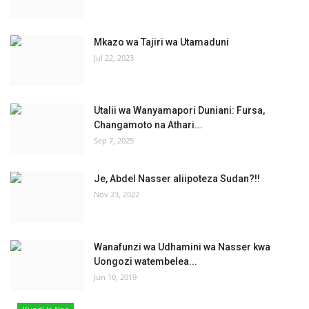
Mkazo wa Tajiri wa Utamaduni
Jul 22, 2023
Utalii wa Wanyamapori Duniani: Fursa,
Changamoto na Athari...
Sep 7, 2025
Je, Abdel Nasser aliipoteza Sudan?!!
Nov 23, 2022
Wanafunzi wa Udhamini wa Nasser kwa
Uongozi watembelea...
Jun 10, 2019