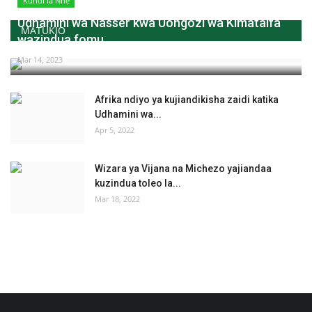
Kundi la Nne
Udhamini wa Nasser kwa Uongozi wa Kimataifa
MATUKIO
wazindua fomu...
Mar 14, 2023
Afrika ndiyo ya kujiandikisha zaidi katika
Udhamini wa...
Apr 5, 2022
Wizara ya Vijana na Michezo yajiandaa
kuzindua toleo la...
Mar 18, 2022