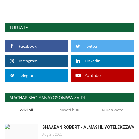
TUFUATE
Facebook
Twitter
Instagram
Linkedin
Telegram
Youtube
MACHAPISHO YANAYOSOMWA ZAIDI
Wiki hii
Mwezi huu
Muda wote
SHAABAN ROBERT - ALMASI ILIYOTELEKEZWA
Aug 21, 2025