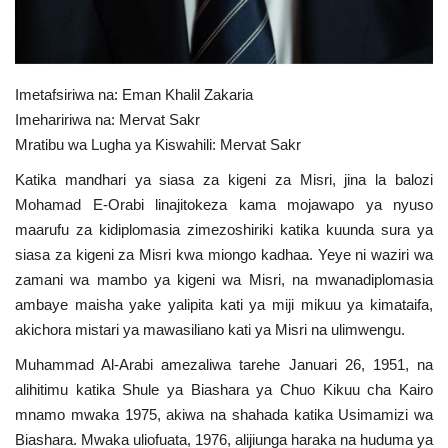
Nyaraka
Nafasi
Imetafsiriwa na: Eman Khalil Zakaria
Washiriki
Imehaririwa na: Mervat Sakr
Mratibu wa Lugha ya Kiswahili: Mervat Sakr
Video
Katika mandhari ya siasa za kigeni za Misri, jina la balozi
Mohamad E-Orabi linajitokeza kama mojawapo ya nyuso
Maonyesho
maarufu za kidiplomasia zimezoshiriki katika kuunda sura ya
siasa za kigeni za Misri kwa miongo kadhaa. Yeye ni waziri wa
Wadhamini
zamani wa mambo ya kigeni wa Misri, na mwanadiplomasia
ambaye maisha yake yalipita kati ya miji mikuu ya kimataifa,
Language
akichora mistari ya mawasiliano kati ya Misri na ulimwengu.
English
Swahili
español
Muhammad Al-Arabi amezaliwa tarehe Januari 26, 1951, na
alihitimu katika Shule ya Biashara ya Chuo Kikuu cha Kairo
French
Arabic
mnamo mwaka 1975, akiwa na shahada katika Usimamizi wa
Biashara. Mwaka uliofuata, 1976, alijiunga haraka na huduma ya