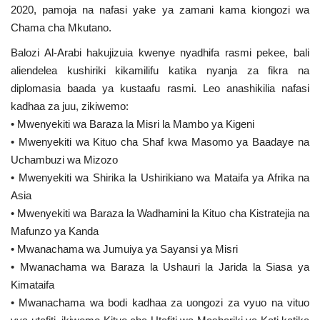
2020, pamoja na nafasi yake ya zamani kama kiongozi wa
Chama cha Mkutano.
Balozi Al-Arabi hakujizuia kwenye nyadhifa rasmi pekee, bali
aliendelea kushiriki kikamilifu katika nyanja za fikra na
diplomasia baada ya kustaafu rasmi. Leo anashikilia nafasi
kadhaa za juu, zikiwemo:
• Mwenyekiti wa Baraza la Misri la Mambo ya Kigeni
• Mwenyekiti wa Kituo cha Shaf kwa Masomo ya Baadaye na
Uchambuzi wa Mizozo
• Mwenyekiti wa Shirika la Ushirikiano wa Mataifa ya Afrika na
Asia
• Mwenyekiti wa Baraza la Wadhamini la Kituo cha Kistratejia na
Mafunzo ya Kanda
• Mwanachama wa Jumuiya ya Sayansi ya Misri
• Mwanachama wa Baraza la Ushauri la Jarida la Siasa ya
Kimataifa
• Mwanachama wa bodi kadhaa za uongozi za vyuo na vituo