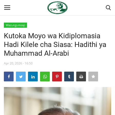
Wazungumzaji
Ingia
Kujiandikisha
Kutoka Moyo wa Kidiplomasia
Hadi Kilele cha Siasa: Hadithi ya
Nyumba
Muhammad Al-Arabi
Onyesho la Majaribio
Apr 20, 2026 - 16:50
Jukwaa la Nasser la Kimataifa
Wasiliana
Misri
Timu yetu