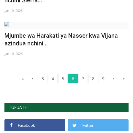
nchini Sierra...
Jan 10, 2023
Mjumbe wa Harakati ya Nasser kwa Vijana
azindua nchini...
Jan 10, 2023
«
‹
›
»
3
4
5
6
7
8
9
TUFUATE
Facebook
Twitter