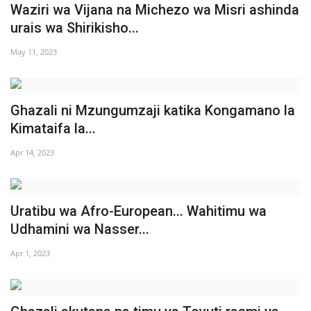
Waziri wa Vijana na Michezo wa Misri ashinda
Nyaraka
urais wa Shirikisho...
Nafasi
May 11, 2023
Washiriki
Ghazali ni Mzungumzaji katika Kongamano la
Video
Kimataifa la...
Apr 14, 2023
Maonyesho
Wadhamini
Uratibu wa Afro-European... Wahitimu wa
Language
Udhamini wa Nasser...
English
Swahili
español
Apr 1, 2023
French
Arabic