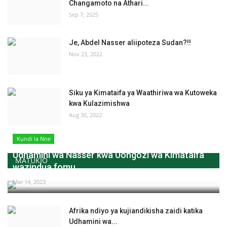
Changamoto na Athari...
Sep 7, 2025
Je, Abdel Nasser aliipoteza Sudan?!!
Nov 23, 2022
Siku ya Kimataifa ya Waathiriwa wa Kutoweka
kwa Kulazimishwa
Aug 30, 2022
Kundi la Nne
Udhamini wa Nasser kwa Uongozi wa Kimataifa
MATUKIO
wazindua fomu...
Mar 14, 2023
Afrika ndiyo ya kujiandikisha zaidi katika
Udhamini wa...