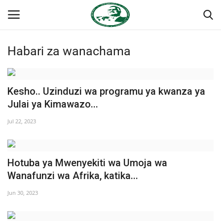
Habari za wanachama
Ingia
Kujiandikisha
Nyumba
Kesho.. Uzinduzi wa programu ya kwanza ya
Julai ya Kimawazo...
Onyesho la Majaribio
Jul 22, 2023
Jukwaa la Nasser la Kimataifa
Hotuba ya Mwenyekiti wa Umoja wa
Wasiliana
Wanafunzi wa Afrika, katika...
Misri
Jun 30, 2023
Timu yetu