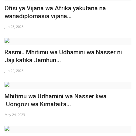
Ofisi ya Vijana wa Afrika yakutana na
Urithi wa Nasser
wanadiplomasia vijana...
Harakati ya Nasser kwa Vijana
Jun 23, 2023
Habari
Rasmi.. Mhitimu wa Udhamini wa Nasser ni
Kanuni na Masharti ya Udhamini wa
Jaji katika Jamhuri...
Nasser
Jun 22, 2023
Udhamini wa Nasser
Nyaraka na Marejeleo
Mhitimu wa Udhamini wa Nasser kwa
Uongozi wa Kimataifa...
Waanzilishi
May 24, 2023
Raia wa ulimwengu mzima