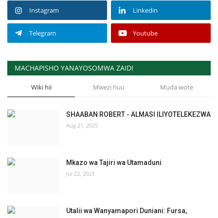
Instagram
Linkedin
Telegram
Youtube
MACHAPISHO YANAYOSOMWA ZAIDI
Wiki hii
Mwezi huu
Muda wote
SHAABAN ROBERT - ALMASI ILIYOTELEKEZWA
Aug 21, 2025
Mkazo wa Tajiri wa Utamaduni
Jul 22, 2023
Utalii wa Wanyamapori Duniani: Fursa,