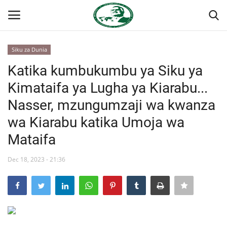
Siku za Dunia
Ingia
Kujiandikisha
Katika kumbukumbu ya Siku ya
Kimataifa ya Lugha ya Kiarabu...
Nyumba
Nasser, mzungumzaji wa kwanza
Jukwaa la Nasser la Kimataifa
wa Kiarabu katika Umoja wa
Mataifa
Wasiliana
Dec 18, 2023 - 21:36
Onyesho la Majaribio
Misri
Timu yetu