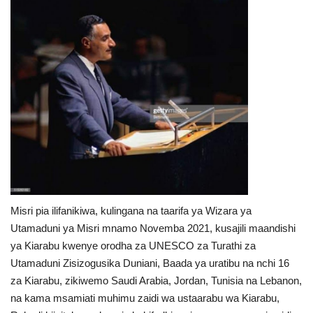
Nyaraka
Nafasi
Washiriki
Video
Maonyesho
Wadhamini
Misri pia ilifanikiwa, kulingana na taarifa ya Wizara ya
Language
Utamaduni ya Misri mnamo Novemba 2021, kusajili maandishi
ya Kiarabu kwenye orodha za UNESCO za Turathi za
English
Swahili
español
Utamaduni Zisizogusika Duniani, Baada ya uratibu na nchi 16
za Kiarabu, zikiwemo Saudi Arabia, Jordan, Tunisia na Lebanon,
French
Arabic
na kama msamiati muhimu zaidi wa ustaarabu wa Kiarabu,