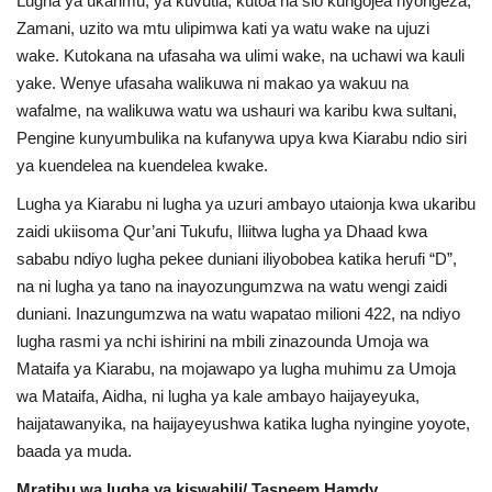
Lugha ya ukarimu, ya kuvutia, kutoa na sio kungojea nyongeza,
Zamani, uzito wa mtu ulipimwa kati ya watu wake na ujuzi
wake. Kutokana na ufasaha wa ulimi wake, na uchawi wa kauli
yake. Wenye ufasaha walikuwa ni makao ya wakuu na
wafalme, na walikuwa watu wa ushauri wa karibu kwa sultani,
Pengine kunyumbulika na kufanywa upya kwa Kiarabu ndio siri
ya kuendelea na kuendelea kwake.
Lugha ya Kiarabu ni lugha ya uzuri ambayo utaionja kwa ukaribu
zaidi ukiisoma Qur’ani Tukufu, Iliitwa lugha ya Dhaad kwa
sababu ndiyo lugha pekee duniani iliyobobea katika herufi “D”,
na ni lugha ya tano na inayozungumzwa na watu wengi zaidi
duniani. Inazungumzwa na watu wapatao milioni 422, na ndiyo
lugha rasmi ya nchi ishirini na mbili zinazounda Umoja wa
Mataifa ya Kiarabu, na mojawapo ya lugha muhimu za Umoja
wa Mataifa, Aidha, ni lugha ya kale ambayo haijayeyuka,
haijatawanyika, na haijayeyushwa katika lugha nyingine yoyote,
baada ya muda.
Mratibu wa lugha ya kiswahili/ Tasneem Hamdy