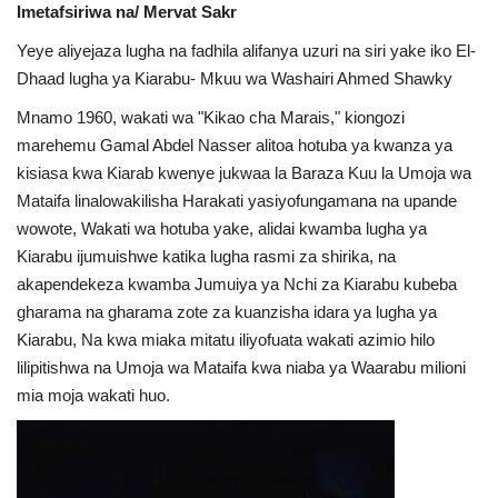
Imetafsiriwa na/ Mervat Sakr
Urithi wa Nasser
Yeye aliyejaza lugha na fadhila alifanya uzuri na siri yake iko El-
Dhaad lugha ya Kiarabu- Mkuu wa Washairi Ahmed Shawky
Habari
Mnamo 1960, wakati wa "Kikao cha Marais," kiongozi
marehemu Gamal Abdel Nasser alitoa hotuba ya kwanza ya
Harakati ya Nasser kwa Vijana
kisiasa kwa Kiarab kwenye jukwaa la Baraza Kuu la Umoja wa
Mataifa linalowakilisha Harakati yasiyofungamana na upande
Kanuni na Masharti ya Udhamini wa
wowote, Wakati wa hotuba yake, alidai kwamba lugha ya
Nasser
Kiarabu ijumuishwe katika lugha rasmi za shirika, na
akapendekeza kwamba Jumuiya ya Nchi za Kiarabu kubeba
Udhamini wa Nasser
gharama na gharama zote za kuanzisha idara ya lugha ya
Kiarabu, Na kwa miaka mitatu iliyofuata wakati azimio hilo
Nyaraka na Marejeleo
lilipitishwa na Umoja wa Mataifa kwa niaba ya Waarabu milioni
mia moja wakati huo.
Waanzilishi
Raia wa ulimwengu mzima