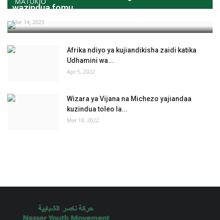
MATUKIO
wazindua fomu...
Mar 14, 2023
Afrika ndiyo ya kujiandikisha zaidi katika
Udhamini wa...
Apr 5, 2022
Wizara ya Vijana na Michezo yajiandaa
kuzindua toleo la...
Mar 18, 2022