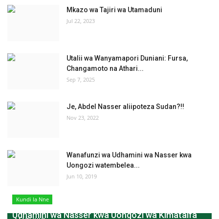
Mkazo wa Tajiri wa Utamaduni
Jul 22, 2023
Utalii wa Wanyamapori Duniani: Fursa,
Changamoto na Athari...
Sep 7, 2025
Je, Abdel Nasser aliipoteza Sudan?!!
Nov 23, 2022
Wanafunzi wa Udhamini wa Nasser kwa
Uongozi watembelea...
Jun 10, 2019
Kundi la Nne
Udhamini wa Nasser kwa Uongozi wa Kimataifa