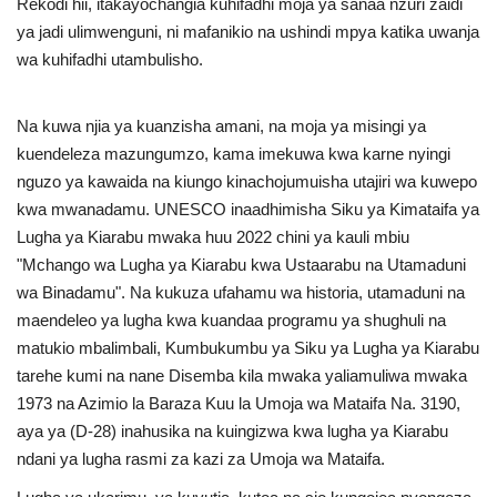
Rekodi hii, itakayochangia kuhifadhi moja ya sanaa nzuri zaidi
ya jadi ulimwenguni, ni mafanikio na ushindi mpya katika uwanja
wa kuhifadhi utambulisho.
Na kuwa njia ya kuanzisha amani, na moja ya misingi ya
kuendeleza mazungumzo, kama imekuwa kwa karne nyingi
nguzo ya kawaida na kiungo kinachojumuisha utajiri wa kuwepo
kwa mwanadamu. UNESCO inaadhimisha Siku ya Kimataifa ya
Lugha ya Kiarabu mwaka huu 2022 chini ya kauli mbiu
"Mchango wa Lugha ya Kiarabu kwa Ustaarabu na Utamaduni
wa Binadamu". Na kukuza ufahamu wa historia, utamaduni na
maendeleo ya lugha kwa kuandaa programu ya shughuli na
matukio mbalimbali, Kumbukumbu ya Siku ya Lugha ya Kiarabu
tarehe kumi na nane Disemba kila mwaka yaliamuliwa mwaka
1973 na Azimio la Baraza Kuu la Umoja wa Mataifa Na. 3190,
aya ya (D-28) inahusika na kuingizwa kwa lugha ya Kiarabu
ndani ya lugha rasmi za kazi za Umoja wa Mataifa.