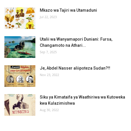
Mkazo wa Tajiri wa Utamaduni
Jul 22, 2023
Utalii wa Wanyamapori Duniani: Fursa,
Changamoto na Athari...
Sep 7, 2025
Je, Abdel Nasser aliipoteza Sudan?!!
Nov 23, 2022
Siku ya Kimataifa ya Waathiriwa wa Kutoweka
kwa Kulazimishwa
Aug 30, 2022