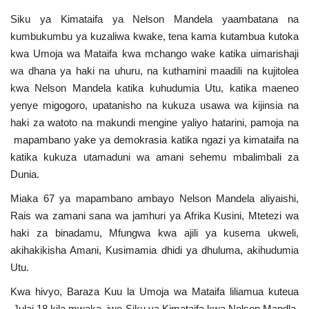
Siku ya Kimataifa ya Nelson Mandela yaambatana na
Urithi wa Nasser
kumbukumbu ya kuzaliwa kwake, tena kama kutambua kutoka
kwa Umoja wa Mataifa kwa mchango wake katika uimarishaji
Harakati ya Nasser kwa Vijana
wa dhana ya haki na uhuru, na kuthamini maadili na kujitolea
kwa Nelson Mandela katika kuhudumia Utu, katika maeneo
Habari
yenye migogoro, upatanisho na kukuza usawa wa kijinsia na
haki za watoto na makundi mengine yaliyo hatarini, pamoja na
Kanuni na Masharti ya Udhamini wa
mapambano yake ya demokrasia katika ngazi ya kimataifa na
Nasser
katika kukuza utamaduni wa amani sehemu mbalimbali za
Dunia.
Udhamini wa Nasser
Miaka 67 ya mapambano ambayo Nelson Mandela aliyaishi,
Rais wa zamani sana wa jamhuri ya Afrika Kusini, Mtetezi wa
Nyaraka na Marejeleo
haki za binadamu, Mfungwa kwa ajili ya kusema ukweli,
akihakikisha Amani, Kusimamia dhidi ya dhuluma, akihudumia
Waanzilishi
Utu.
Raia wa ulimwengu mzima
Kwa hivyo, Baraza Kuu la Umoja wa Mataifa liliamua kuteua
Julai 18 kila mwaka, iwe Siku ya Kimataifa kwa Nelson Mandla,