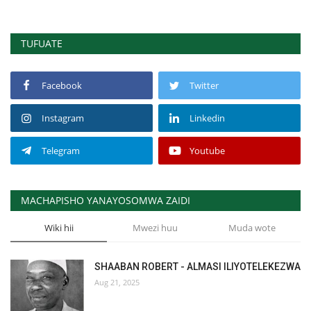
TUFUATE
Facebook
Twitter
Instagram
Linkedin
Telegram
Youtube
MACHAPISHO YANAYOSOMWA ZAIDI
Wiki hii
Mwezi huu
Muda wote
SHAABAN ROBERT - ALMASI ILIYOTELEKEZWA
Aug 21, 2025