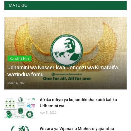
MATUKIO
Kundi la Nne
Udhamini wa Nasser kwa Uongozi wa Kimataifa
wazindua fomu...
Mar 14, 2023
Afrika ndiyo ya kujiandikisha zaidi katika
Udhamini wa...
Apr 5, 2022
Wizara ya Vijana na Michezo yajiandaa