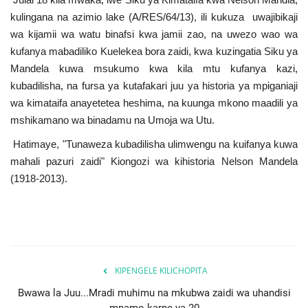
Nyaraka
kulingana na azimio lake (A/RES/64/13), ili kukuza uwajibikaji
wa kijamii wa watu binafsi kwa jamii zao, na uwezo wao wa
Nafasi
kufanya mabadiliko Kuelekea bora zaidi, kwa kuzingatia Siku ya
Mandela kuwa msukumo kwa kila mtu kufanya kazi,
Washiriki
kubadilisha, na fursa ya kutafakari juu ya historia ya mpiganiaji
wa kimataifa anayetetea heshima, na kuunga mkono maadili ya
Video
mshikamano wa binadamu na Umoja wa Utu.
Hatimaye, "Tunaweza kubadilisha ulimwengu na kuifanya kuwa
Maonyesho
mahali pazuri zaidi" Kiongozi wa kihistoria Nelson Mandela
(1918-2013).
Wadhamini
Language
English
Swahili
español
KIPENGELE KILICHOPITA
French
Arabic
Bwawa la Juu...Mradi muhimu na mkubwa zaidi wa uhandisi
mnamo karne ya 20