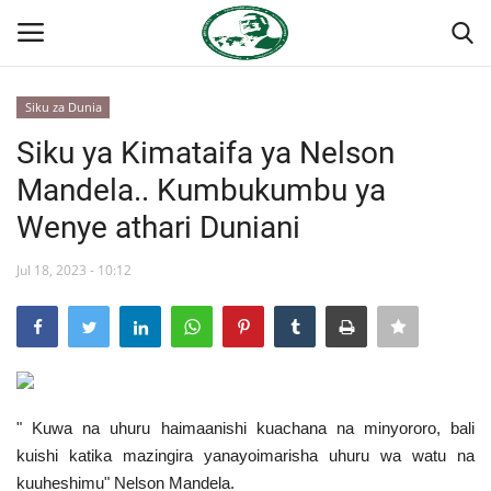
Siku za Dunia
Ingia
Kujiandikisha
Siku ya Kimataifa ya Nelson
Mandela.. Kumbukumbu ya
Nyumba
Wenye athari Duniani
Onyesho la Majaribio
Jul 18, 2023 - 10:12
Jukwaa la Nasser la Kimataifa
Wasiliana
Misri
" Kuwa na uhuru haimaanishi kuachana na minyororo, bali
kuishi katika mazingira yanayoimarisha uhuru wa watu na
Timu yetu
kuuheshimu" Nelson Mandela.