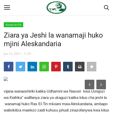
Kundi la Pili
Ingia
Kujiandikisha
Ziara ya Jeshi la wanamaji huko
mjini Aleskandaria
Nyumba
Jun 12, 2021 - 11:25
Onyesho la Majaribio
Jukwaa la Nasser la Kimataifa
Wasiliana
vijana wanaoshiriki katika Udhamini wa Nasser kwa Uongozi
Misri
wa Kiafrika" walifanya ziara ya ukaguzi katika kituo cha jeshi la
wanamaji huko Ras El-Tin mkoani mwa Aleskandaria, ambapo
Timu yetu
walisikiliza maelezo zaidi kuhusu juhudi zinazofanywa kwa kituo