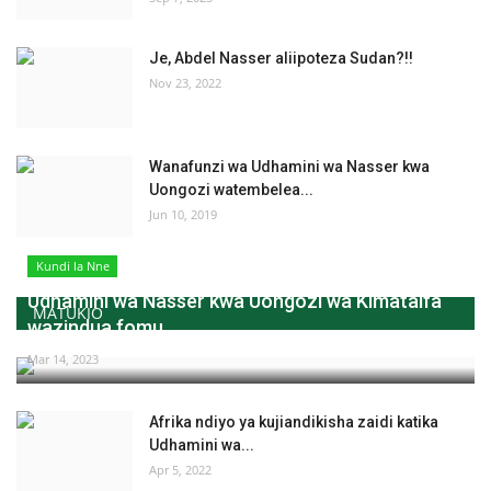
Je, Abdel Nasser aliipoteza Sudan?!!
Nov 23, 2022
Wanafunzi wa Udhamini wa Nasser kwa
Uongozi watembelea...
Jun 10, 2019
Kundi la Nne
Udhamini wa Nasser kwa Uongozi wa Kimataifa
MATUKIO
wazindua fomu...
Mar 14, 2023
Afrika ndiyo ya kujiandikisha zaidi katika
Udhamini wa...
Apr 5, 2022