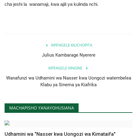
cha jeshi la wanamaji, kwa ajili ya kulinda nchi.
Urithi wa Nasser
Habari
Harakati ya Nasser kwa Vijana
KIPENGELE KILICHOPITA
Julius Kambarage Nyerere
Kanuni na Masharti ya Udhamini wa
Nasser
KIPENGELE KINGINE
Wanafunzi wa Udhamini wa Nasser kwa Uongozi watembelea
Udhamini wa Nasser
Klabu ya Sinema ya Kiafrika
Nyaraka na Marejeleo
MACHAPISHO YANAYOHUSIANA
Waanzilishi
Raia wa ulimwengu mzima
Udhamini wa "Nasser kwa Uongozi wa Kimataifa"