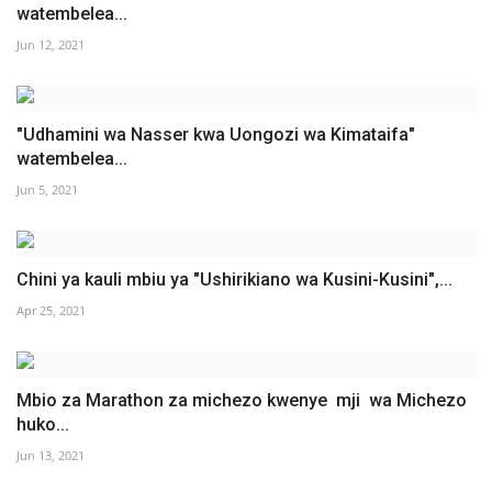
watembelea...
Nyaraka
Jun 12, 2021
Nafasi
Washiriki
"Udhamini wa Nasser kwa Uongozi wa Kimataifa"
watembelea...
Video
Jun 5, 2021
Maonyesho
Chini ya kauli mbiu ya "Ushirikiano wa Kusini-Kusini",...
Wadhamini
Apr 25, 2021
Language
English
Swahili
español
Mbio za Marathon za michezo kwenye mji wa Michezo
huko...
French
Arabic
Jun 13, 2021