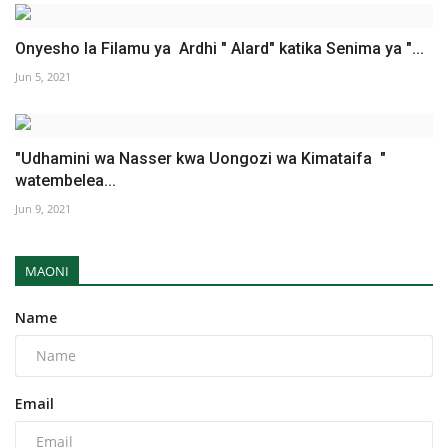
Onyesho la Filamu ya Ardhi " Alard" katika Senima ya "...
Jun 5, 2021
"Udhamini wa Nasser kwa Uongozi wa Kimataifa "
watembelea...
Jun 9, 2021
MAONI
Name
Email