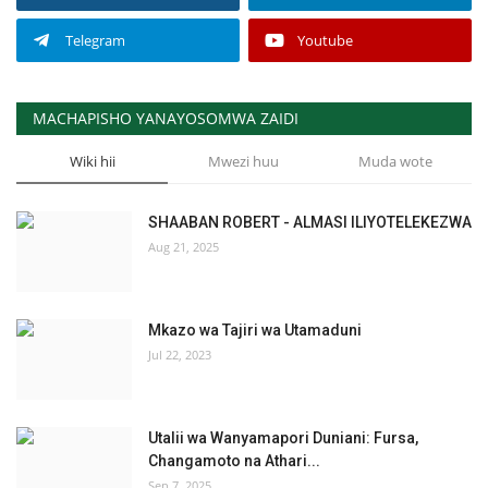
Telegram
Youtube
MACHAPISHO YANAYOSOMWA ZAIDI
Wiki hii
Mwezi huu
Muda wote
SHAABAN ROBERT - ALMASI ILIYOTELEKEZWA
Aug 21, 2025
Mkazo wa Tajiri wa Utamaduni
Jul 22, 2023
Utalii wa Wanyamapori Duniani: Fursa,
Changamoto na Athari...
Sep 7, 2025