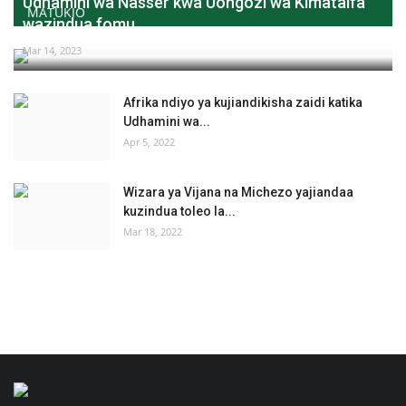
Udhamini wa Nasser kwa Uongozi wa Kimataifa
MATUKIO
wazindua fomu...
Mar 14, 2023
Afrika ndiyo ya kujiandikisha zaidi katika
Udhamini wa...
Apr 5, 2022
Wizara ya Vijana na Michezo yajiandaa
kuzindua toleo la...
Mar 18, 2022