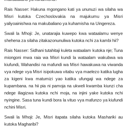
Rais Nasser: Hakuna mgongano kati ya ununuzi wa silaha wa
Misri kutoka Czechoslovakia na majukumu ya Misri
yaliyoainishwa na makubaliano ya kuhamisha na Uingereza.
Swali la Mhoji: Je, unatarajia kuwepo kwa wataalamu wenye
shehena za silaha zitakazonunuliwa kutoka nchi za kambi hii?
Rais Nasser: Sidhani tutahitaji kuleta wataalam kutoka nje; Tuna
miongoni mwa raia wa Misri kundi la wataalam wakubwa wa
kiufundi, Wahandisi na mafundi wa Misri hawakuwa na viwanda
vya ndege vya Misri isipokuwa vitabu vya maelezo katika lugha
za kigeni kwa matumizi yao katika ufungaji wa ndege za
kupambana. na hii pia ni pamoja na ukweli kwamba kiunzi cha
ndege iliagizwa kutoka nchi moja, na injini yake kutoka nchi
nyingine. Sasa tuna kundi bora la vituo vya mafunzo ya kiufundi
nchini Misri.
Swali la Mhoji: Je, Misri itapata silaha kutoka Mashariki au
kutoka Magharibi?