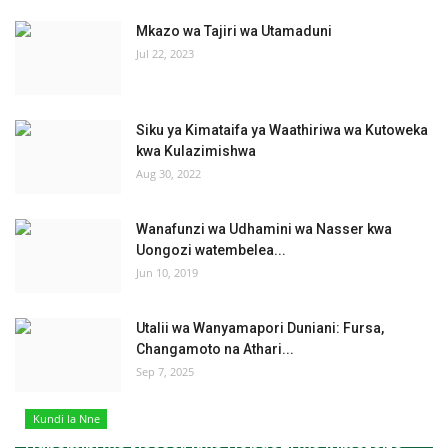
Mkazo wa Tajiri wa Utamaduni
Jul 22, 2023
Siku ya Kimataifa ya Waathiriwa wa Kutoweka
kwa Kulazimishwa
Aug 30, 2022
Wanafunzi wa Udhamini wa Nasser kwa
Uongozi watembelea...
Jun 10, 2019
Utalii wa Wanyamapori Duniani: Fursa,
Changamoto na Athari...
Sep 7, 2025
Kundi la Nne