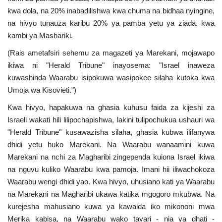
kwa dola, na 20% inabadilishwa kwa chuma na bidhaa nyingine,
na hivyo tunauza karibu 20% ya pamba yetu ya ziada. kwa
kambi ya Mashariki.
(Rais ametafsiri sehemu za magazeti ya Marekani, mojawapo
ikiwa ni "Herald Tribune" inayosema: "Israel inaweza
kuwashinda Waarabu isipokuwa wasipokee silaha kutoka kwa
Umoja wa Kisovieti.")
Kwa hivyo, hapakuwa na ghasia kuhusu faida za kijeshi za
Israeli wakati hili lilipochapishwa, lakini tulipochukua ushauri wa
"Herald Tribune" kusawazisha silaha, ghasia kubwa ilifanywa
dhidi yetu huko Marekani. Na Waarabu wanaamini kuwa
Marekani na nchi za Magharibi zingependa kuiona Israel ikiwa
na nguvu kuliko Waarabu kwa pamoja. Imani hii iliwachokoza
Waarabu wengi dhidi yao. Kwa hivyo, uhusiano kati ya Waarabu
na Marekani na Magharibi ukawa katika mgogoro mkubwa. Na
kurejesha mahusiano kuwa ya kawaida iko mikononi mwa
Merika kabisa, na Waarabu wako tayari - nia ya dhati -