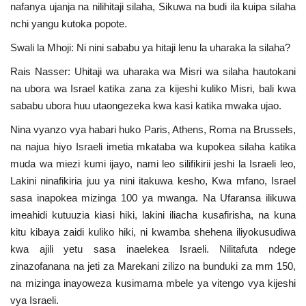
nafanya ujanja na nilihitaji silaha, Sikuwa na budi ila kuipa silaha
Urithi wa Nasser
nchi yangu kutoka popote.
Swali la Mhoji: Ni nini sababu ya hitaji lenu la uharaka la silaha?
Habari
Rais Nasser: Uhitaji wa uharaka wa Misri wa silaha hautokani
na ubora wa Israel katika zana za kijeshi kuliko Misri, bali kwa
Harakati ya Nasser kwa Vijana
sababu ubora huu utaongezeka kwa kasi katika mwaka ujao.
Kanuni na Masharti ya Udhamini wa
Nina vyanzo vya habari huko Paris, Athens, Roma na Brussels,
Nasser
na najua hiyo Israeli imetia mkataba wa kupokea silaha katika
muda wa miezi kumi ijayo, nami leo silifikirii jeshi la Israeli leo,
Udhamini wa Nasser
Lakini ninafikiria juu ya nini itakuwa kesho, Kwa mfano, Israel
sasa inapokea mizinga 100 ya mwanga. Na Ufaransa ilikuwa
Nyaraka na Marejeleo
imeahidi kutuuzia kiasi hiki, lakini iliacha kusafirisha, na kuna
kitu kibaya zaidi kuliko hiki, ni kwamba shehena iliyokusudiwa
Waanzilishi
kwa ajili yetu sasa inaelekea Israeli. Nilitafuta ndege
zinazofanana na jeti za Marekani zilizo na bunduki za mm 150,
na mizinga inayoweza kusimama mbele ya vitengo vya kijeshi
Raia wa ulimwengu mzima
vya Israeli.