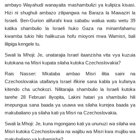
ambayo Wayahudi wanayaita mashambulizi ya kulipiza kisasi.
Hizi ni shughuli ambazo zilipangwa na Baraza la Mawaziri la
Israeli. Ben-Gurion alifurahi kwa sababu waliua watu wetu 39
katika shambulio la Israeli huko Gaza na minamfahamu
kwamba tukio hilo halikuzua hofu mioyoni mwa Wamisri, bali
lilipiga kengele tu.
Swali la Mhoji: Je, unatarajia Israel itaanzisha vita vya kuzuia
kutokana na Misri kupata silaha kutoka Czechoslovakia?
Rais Nasser: Mkataba ambao Misri ilitia saini na
Czechoslovakia utaifanya Israel ifikirie sana kabla ya kufanya
kitendo cha uchokozi. Nilitarajia shambulio la Israeli kutoka
tarehe 28 Februari iliyopita, Lakini hatari ya shambulio hili
imepungua sana baada ya usawa wa silaha kurejea baada ya
makubaliano ya silaha kati ya Misri na Czechoslovakia.
Swali la Mhoji: Je, kuna mgongano kati ya ununuzi wa silaha wa
Misri kutoka Czechoslovakia na wajibu wa Misri kwa mujibu wa
makubaliano ya kuhamisha?