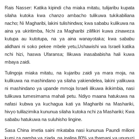
Rais Nasser: Katika kipindi cha miaka mitatu, tulijaribu kupata
silaha kutoka kwa chanzo ambacho tulikuwa tukikabiliana
nacho; Ni Magharibi, lakini tulishindwa; kwa sababu kulikuwa na
aina ya ukiritimba, Nchi za Magharibi zilifikiri kuwa zinaweza
kutupa au kutotupa, na ya aina wanayotaka; kwa sababu
alidhani ni soko pekee mbele yetu,Ushawishi wa Israeli katika
nchi hizi, haswa Ufaransa; Ilikuwa inasababisha hali kuwa
mbaya zaidi.
Tulingoja miaka mitatu, na kujaribu zaidi ya mara moja, na
kulikuwa na mashindano ya silaha yakiendelea, lakini yalikuwa
ni mashindano ya upande mmoja Israeli ilikuwa ikikimbia, nasi
tulikuwa tumesimama mahali petu. Ndiyo maana hatukuwa na
nafasi kubwa ya kuchagua kati ya Magharibi na Mashariki,
hivyo tulilazimika kununua silaha kutoka nchi za Mashariki; Kwa
sababu hatukuwa na suluhisho lingine.
Sasa China imetia saini mkataba nasi kununua Paundi milioni
kumi za pamba ya ziada, na inalipa 80% ya thamani ya ununuzi