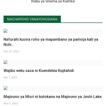
Klabu ya Sinema ya Kiafrika
MACHAPISHO YANAYOHUSIANA
Nafurahi kuona roho ya mapambano ya pamoja kati ya
Nchi...
Feb 27, 2023
Wajibu wetu sasa ni Kuendelea Kujitahidi
Apr 7, 2023
Majivuno ya Misri ni kutokana na Majivuno ya Jeshi Lake
Nov 7, 2023