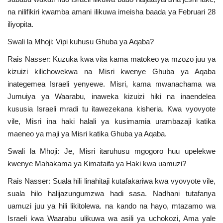
na nilifikiri kwamba amani ilikuwa imeisha baada ya Februari 28
iliyopita.
Swali la Mhoji: Vipi kuhusu Ghuba ya Aqaba?
Rais Nasser: Kuzuka kwa vita kama matokeo ya mzozo juu ya
kizuizi kilichowekwa na Misri kwenye Ghuba ya Aqaba
inategemea Israeli yenyewe. Misri, kama mwanachama wa
Jumuiya ya Waarabu, inaweka kizuizi hiki na inaendelea
kususia Israeli mradi tu itawezekana kisheria. Kwa vyovyote
vile, Misri ina haki halali ya kusimamia urambazaji katika
maeneo ya maji ya Misri katika Ghuba ya Aqaba.
Swali la Mhoji: Je, Misri itaruhusu mgogoro huu upelekwe
kwenye Mahakama ya Kimataifa ya Haki kwa uamuzi?
Rais Nasser: Suala hili linahitaji kutafakariwa kwa vyovyote vile,
suala hilo halijazungumzwa hadi sasa. Nadhani tutafanya
uamuzi juu ya hili likitolewa. na kando na hayo, mtazamo wa
Israeli kwa Waarabu ulikuwa wa asili ya uchokozi, Ama yale