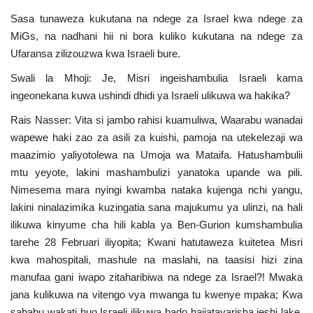
Nyaraka
Sasa tunaweza kukutana na ndege za Israel kwa ndege za
MiGs, na nadhani hii ni bora kuliko kukutana na ndege za
Nafasi
Ufaransa zilizouzwa kwa Israeli bure.
Swali la Mhoji: Je, Misri ingeishambulia Israeli kama
Washiriki
ingeonekana kuwa ushindi dhidi ya Israeli ulikuwa wa hakika?
Video
Rais Nasser: Vita si jambo rahisi kuamuliwa, Waarabu wanadai
wapewe haki zao za asili za kuishi, pamoja na utekelezaji wa
maazimio yaliyotolewa na Umoja wa Mataifa. Hatushambulii
Maonyesho
mtu yeyote, lakini mashambulizi yanatoka upande wa pili.
Nimesema mara nyingi kwamba nataka kujenga nchi yangu,
Wadhamini
lakini ninalazimika kuzingatia sana majukumu ya ulinzi, na hali
ilikuwa kinyume cha hili kabla ya Ben-Gurion kumshambulia
Language
tarehe 28 Februari iliyopita; Kwani hatutaweza kuitetea Misri
English
Swahili
español
kwa mahospitali, mashule na maslahi, na taasisi hizi zina
manufaa gani iwapo zitaharibiwa na ndege za Israel?! Mwaka
French
Arabic
jana kulikuwa na vitengo vya mwanga tu kwenye mpaka; Kwa
sababu wakati huo Israeli ilikuwa bado haijatayarisha jeshi lake,