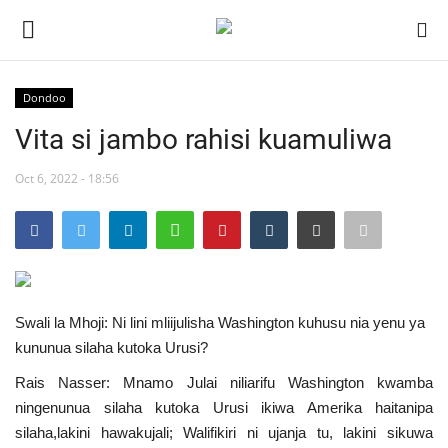
Dondoo
Ingia
Kujiandikisha
Vita si jambo rahisi kuamuliwa
Nyumba
Oct 6, 2022 - 18:56
Jukwaa la Nasser la Kimataifa
Wasiliana
Swali la Mhoji: Ni lini mliijulisha Washington kuhusu nia yenu ya
Onyesho la Majaribio
kununua silaha kutoka Urusi?
Misri
Rais Nasser: Mnamo Julai niliarifu Washington kwamba
ningenunua silaha kutoka Urusi ikiwa Amerika haitanipa
Timu yetu
silaha,lakini hawakujali; Walifikiri ni ujanja tu, lakini sikuwa