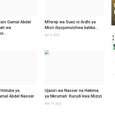
Rais Gamal Abdel
Mfereji wa Suez ni Ardhi ya
ati wa
Misri iliyojumuishwa katika...
o...
Apr 8, 2023
 Hotuba ya
Ujasiri wa Nasser na Hekima
amal Abdel Nasser
ya Nkrumah: Kurudi kwa Mizizi
Mar 14, 2022