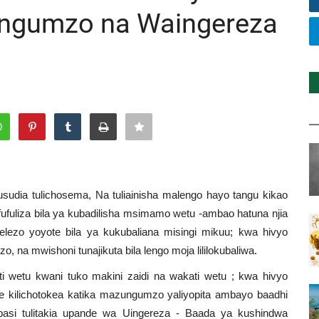
ungumzo na Waingereza
sudia tulichosema, Na tuliainisha malengo hayo tangu kikao
ufuliza bila ya kubadilisha msimamo wetu -ambao hatuna njia
lezo yoyote bila ya kukubaliana misingi mikuu; kwa hivyo
 na mwishoni tunajikuta bila lengo moja lililokubaliwa.
ti wetu kwani tuko makini zaidi na wakati wetu ; kwa hivyo
e kilichotokea katika mazungumzo yaliyopita ambayo baadhi
si tulitakia upande wa Uingereza - Baada ya kushindwa