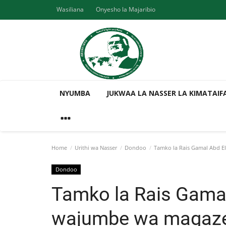
Wasiliana
Onyesho la Majaribio
NYUMBA
JUKWAA LA NASSER LA KIMATAIF
Home
Urithi wa Nasser
Dondoo
Tamko la Rais Gamal Abd E
Dondoo
Tamko la Rais Gama
wajumbe wa magazet