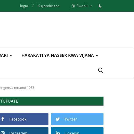
Ingia
/
Kujiandikisha
Swahili
BARI
HARAKATI YA NASSER KWA VIJANA
aingereza mnamo 1953
TUFUATE
Facebook
Twitter
Instagram
Linkedin