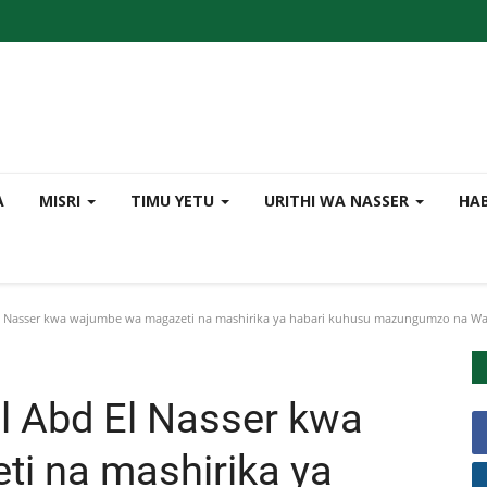
A
MISRI
TIMU YETU
URITHI WA NASSER
HA
l Nasser kwa wajumbe wa magazeti na mashirika ya habari kuhusu mazungumzo na W
l Abd El Nasser kwa
i na mashirika ya