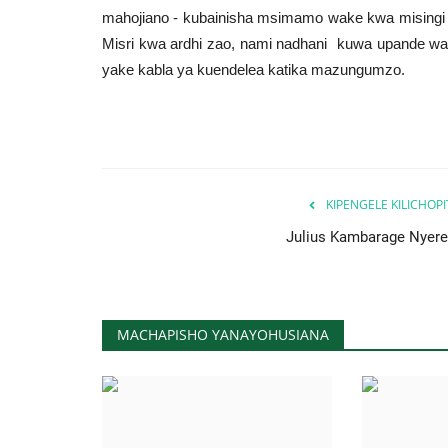
mahojiano - kubainisha msimamo wake kwa misingi m
Misri kwa ardhi zao, nami nadhani kuwa upande w
yake kabla ya kuendelea katika mazungumzo.
KIPENGELE KILICHOP
Julius Kambarage Nyere
MACHAPISHO YANAYOHUSIANA