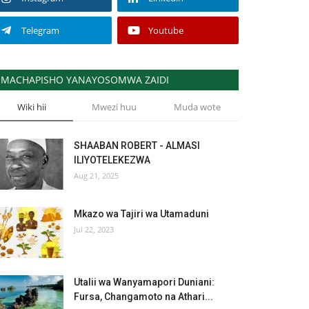
Telegram
Youtube
MACHAPISHO YANAYOSOMWA ZAIDI
Wiki hii
Mwezi huu
Muda wote
SHAABAN ROBERT - ALMASI
ILIYOTELEKEZWA
Aug 21, 2025
Mkazo wa Tajiri wa Utamaduni
Jul 22, 2023
Utalii wa Wanyamapori Duniani:
Fursa, Changamoto na Athari...