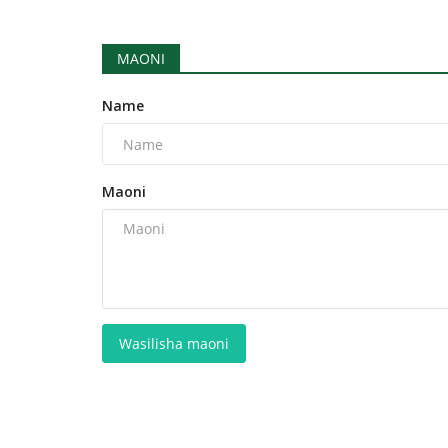
MAONI
Name
Maoni
Wasilisha maoni