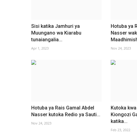
Sisi katika Jamhuri ya
Hotuba ya 
Muungano wa Kiarabu
Nasser wak
tunaiangalia...
Maadhimish
Apr 1, 2023
Nov 24, 2023
Hotuba ya Rais Gamal Abdel
Kutoka kwa
Nasser kutoka Redio ya Sauti...
Kiongozi G
katika...
Nov 24, 2023
Feb 23, 2022