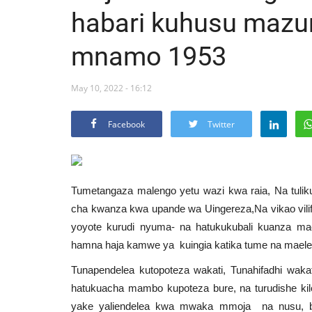
habari kuhusu maz
mnamo 1953
May 10, 2022 - 16:12
Facebook
Twitter
Tumetangaza malengo yetu wazi kwa raia, Na tuliku
cha kwanza kwa upande wa Uingereza,Na vikao vilif
yoyote kurudi nyuma- na hatukukubali kuanza mae
hamna haja kamwe ya kuingia katika tume na maelezo,
Tunapendelea kutopoteza wakati, Tunahifadhi waka
hatukuacha mambo kupoteza bure, na turudishe kil
yake yaliendelea kwa mwaka mmoja na nusu, ba