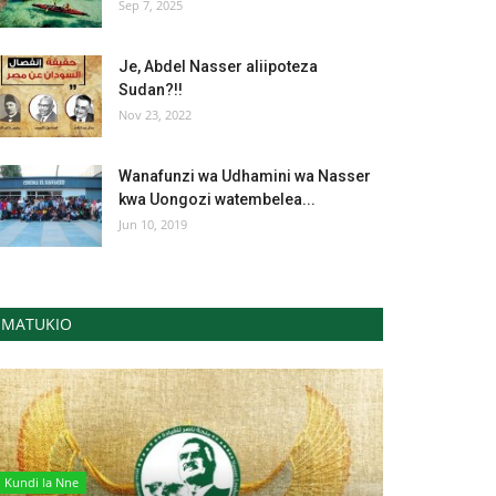
Sep 7, 2025
Je, Abdel Nasser aliipoteza
Sudan?!!
Nov 23, 2022
Wanafunzi wa Udhamini wa Nasser
kwa Uongozi watembelea...
Jun 10, 2019
MATUKIO
Kundi la Nne