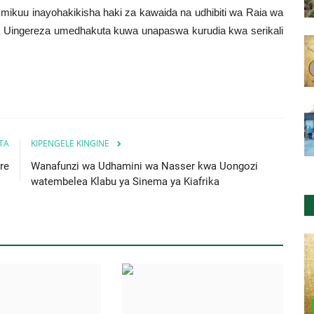
ikuu inayohakikisha haki za kawaida na udhibiti wa Raia wa
a Uingereza umedhakuta kuwa unapaswa kurudia kwa serikali
ITA
KIPENGELE KINGINE
re
Wanafunzi wa Udhamini wa Nasser kwa Uongozi
watembelea Klabu ya Sinema ya Kiafrika