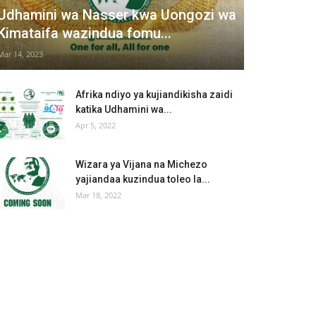
Udhamini wa Nasser kwa Uongozi wa
Kimataifa wazindua fomu...
Mar 14, 2023
Afrika ndiyo ya kujiandikisha zaidi
katika Udhamini wa...
Apr 5, 2022
Wizara ya Vijana na Michezo
yajiandaa kuzindua toleo la...
Mar 18, 2022