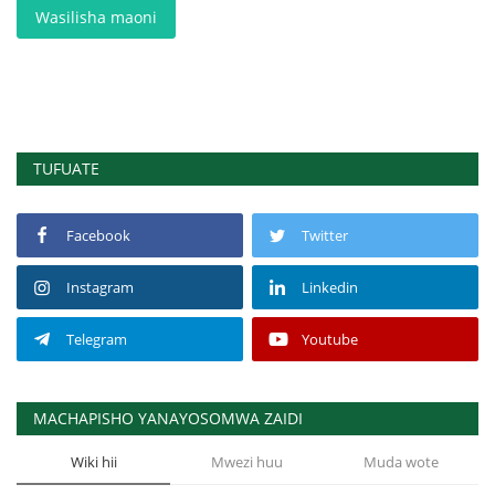
Wasilisha maoni
TUFUATE
Facebook
Twitter
Instagram
Linkedin
Telegram
Youtube
MACHAPISHO YANAYOSOMWA ZAIDI
Wiki hii
Mwezi huu
Muda wote