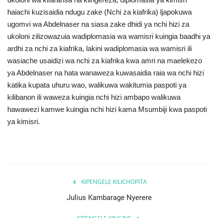
haiachi kuzisaidia ndugu zake (Nchi za kiafrika) ljapokuwa
Urithi wa Nasser
ugomvi wa Abdelnaser na siasa zake dhidi ya nchi hizi za
ukoloni zilizowazuia wadiplomasia wa wamisri kuingia baadhi ya
Habari
ardhi za nchi za kiafrika, lakini wadiplomasia wa wamisri ili
wasiache usaidizi wa nchi za kiafrika kwa amri na maelekezo
Harakati ya Nasser kwa Vijana
ya Abdelnaser na hata wanaweza kuwasaidia raia wa nchi hizi
katika kupata uhuru wao, walikuwa wakitumia paspoti ya
Udhamini wa Nasser
kilibanon ili waweza kuingia nchi hizi ambapo walikuwa
hawawezi kamwe kuingia nchi hizi kama Msumbiji kwa paspoti
Kanuni na Masharti ya Udhamini wa
ya kimisri.
Nasser
Nyaraka na Marejeleo
Waanzilishi
KIPENGELE KILICHOPITA
Julius Kambarage Nyerere
Raia wa ulimwengu mzima