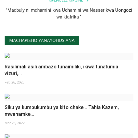
KIPENGELE KINGINE
Nyaraka
"Madbuly ni mdhamini kwa Udhamini wa Nasser kwa Uongozi
wa kiafrika "
Nafasi
Washiriki
MACHAPISHO YANAYOHUSIANA
Video
Rasilimali asili ambazo tunaimiliki, ikiwa tunatumia
Maonyesho
vizuri,...
Feb 26, 2023
Wadhamini
Language
Siku ya kumbukumbu ya kifo chake .. Tahia Kazem,
English
Swahili
español
mwanamke...
Mar 25, 2022
French
Arabic