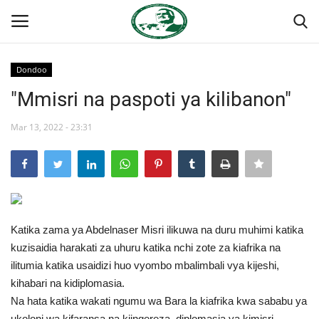
Dondoo
Ingia
Kujiandikisha
"Mmisri na paspoti ya kilibanon"
Nyumba
Mar 13, 2022 - 23:31
Jukwaa la Nasser la Kimataifa
Wasiliana
Katika zama ya Abdelnaser Misri ilikuwa na duru muhimi katika
Onyesho la Majaribio
kuzisaidia harakati za uhuru katika nchi zote za kiafrika na
ilitumia katika usaidizi huo vyombo mbalimbali vya kijeshi,
Misri
kihabari na kidiplomasia.
Na hata katika wakati ngumu wa Bara la kiafrika kwa sababu ya
Timu yetu
ukoloni wa kifaransa na kiingereza, diplomasia ya kimisri