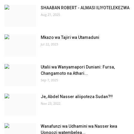
SHAABAN ROBERT - ALMASI ILIYOTELEKEZWA
Aug 21, 2025
Mkazo wa Tajiri wa Utamaduni
Jul 22, 2023
Utalii wa Wanyamapori Duniani: Fursa,
Changamoto na Athari...
Sep 7, 2025
Je, Abdel Nasser aliipoteza Sudan?!!
Nov 23, 2022
Wanafunzi wa Udhamini wa Nasser kwa
Uongozi watembelea...