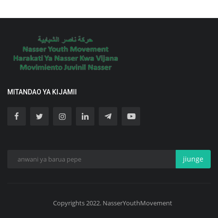
MITANDAO YA KIJAMII
jiunge
Copyrights 2022. NasserYouthMovement