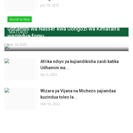
Jun 10, 2019
Kundi la Nne
Udhamini wa Nasser kwa Uongozi wa Kimataifa
MATUKIO
wazindua fomu...
Mar 14, 2023
Afrika ndiyo ya kujiandikisha zaidi katika
Udhamini wa...
Apr 5, 2022
Wizara ya Vijana na Michezo yajiandaa
kuzindua toleo la...
Mar 18, 2022