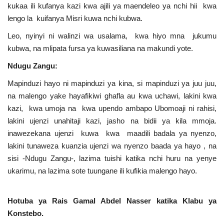
kukaa ili kufanya kazi kwa ajili ya maendeleo ya nchi hii kwa
lengo la kuifanya Misri kuwa nchi kubwa.
Leo, nyinyi ni walinzi wa usalama, kwa hiyo mna jukumu
kubwa, na mlipata fursa ya kuwasiliana na makundi yote.
Ndugu Zangu:
Mapinduzi hayo ni mapinduzi ya kina, si mapinduzi ya juu juu,
na malengo yake hayafikiwi ghafla au kwa uchawi, lakini kwa
kazi, kwa umoja na kwa upendo ambapo Ubomoaji ni rahisi,
lakini ujenzi unahitaji kazi, jasho na bidii ya kila mmoja.
inawezekana ujenzi kuwa kwa maadili badala ya nyenzo,
lakini tunaweza kuanzia ujenzi wa nyenzo baada ya hayo , na
sisi -Ndugu Zangu-, lazima tuishi katika nchi huru na yenye
ukarimu, na lazima sote tuungane ili kufikia malengo hayo.
Hotuba ya Rais Gamal Abdel Nasser katika Klabu ya
Konstebo.