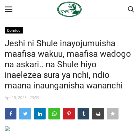
Dondoo
Ingia
Kujiandikisha
Jeshi ni Shule inayojumuisha
maafisa wakuu, maafisa wadogo
Nyumba
na askari.. na Shule hiyo
Jukwaa la Nasser la Kimataifa
inaelezea sura ya nchi, ndio
maana inaunganisha wananchi
Wasiliana
Apr 15, 2023 - 23:59
Onyesho la Majaribio
Misri
Timu yetu