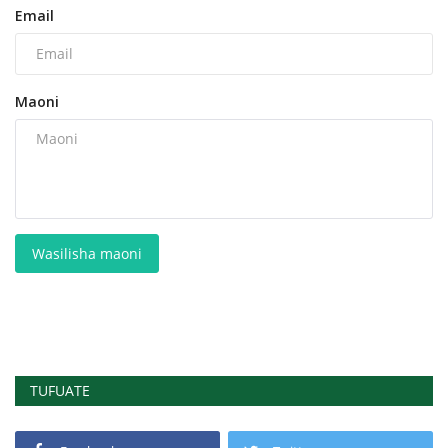
Email
Maoni
Wasilisha maoni
TUFUATE