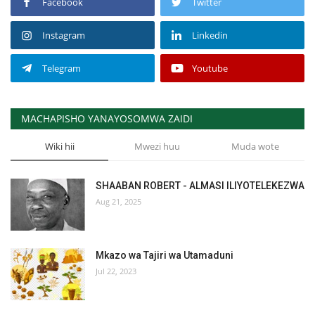
Facebook
Twitter
Instagram
Linkedin
Telegram
Youtube
MACHAPISHO YANAYOSOMWA ZAIDI
Wiki hii
Mwezi huu
Muda wote
SHAABAN ROBERT - ALMASI ILIYOTELEKEZWA
Aug 21, 2025
Mkazo wa Tajiri wa Utamaduni
Jul 22, 2023