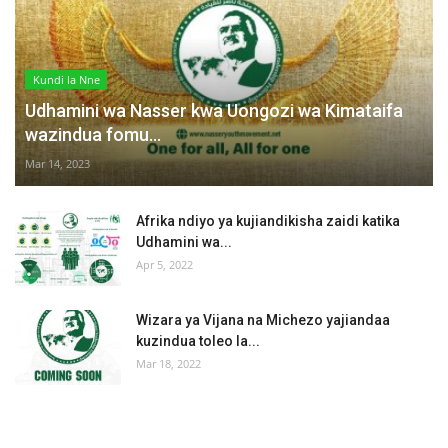
Kundi la Nne
Udhamini wa Nasser kwa Uongozi wa Kimataifa
wazindua fomu...
Mar 14, 2023
Afrika ndiyo ya kujiandikisha zaidi katika
Udhamini wa...
Apr 5, 2022
Wizara ya Vijana na Michezo yajiandaa
kuzindua toleo la...
Mar 18, 2022