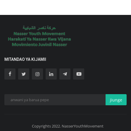
MITANDAO YA KIJAMII
jiunge
Copyrights 2022. NasserYouthMovement