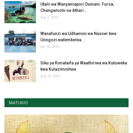
Utalii wa Wanyamapori Duniani: Fursa,
Changamoto na Athari...
Sep 7, 2025
Wanafunzi wa Udhamini wa Nasser kwa
Uongozi watembelea...
Jun 10, 2019
Siku ya Kimataifa ya Waathiriwa wa Kutoweka
kwa Kulazimishwa
Aug 30, 2022
MATUKIO