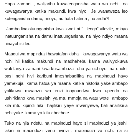
Hapo zamani , walijaribu kuwatenganisha watu wa nchi na
Nyaraka
kuwagawanya katika makundi, kwa hiyo Je ,wanaweza leo
kutenganisha damu, mioyo, au hata hatima , na ardhi?!
Nafasi
Jambo linalotuunganisha kwa kweli ni " lengo" vilevile, mioyo
Washiriki
inatuunganisha na damu inatuunganisha, na hiyo ndiyo maana
ninayohisi leo.
Video
Maadui wa mapinduzi hawatafanikisha kuwagawanya watu wa
nchi hii katika makundi na madhehebu kama walivyokuwa
Maonyesho
wakifanya zamani kwa kusambaza roho ya uchoyo na chuki,
basi nchi hivi karibuni imeshabadilika na mapinduzi hayo
Wadhamini
yamekuja kama hatua ya maana katika historia yake ambapo
yalikuwa mwanzo wa enzi inayoundwa kwa upendo na
Language
ushirikiano kwa maslahi ya mtu mmoja na watu wote ambapo
kila mtu kipindi hiki hajifikirii yeye mwenyewe, bali anaifikiria
English
Swahili
español
nchi yake kama ya kitu chochote .
French
Arabic
Tuko na njia ndefu, na mapinduzi hayo si mapinduzi ya jeshi,
lakini ni mapinduzi yenu nyinyi , mapinduzi ya nchi, na si