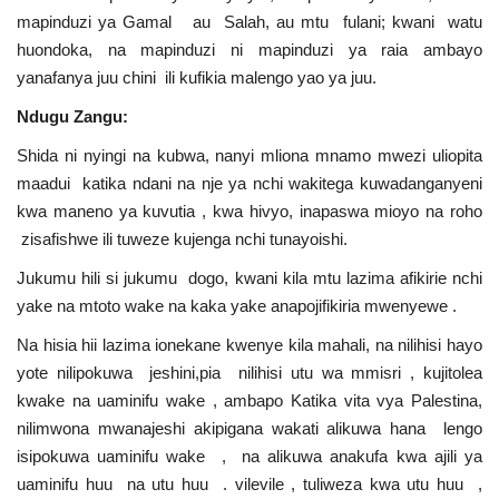
mapinduzi ya Gamal au Salah, au mtu fulani; kwani watu
huondoka, na mapinduzi ni mapinduzi ya raia ambayo
yanafanya juu chini ili kufikia malengo yao ya juu.
Ndugu Zangu:
Shida ni nyingi na kubwa, nanyi mliona mnamo mwezi uliopita
maadui katika ndani na nje ya nchi wakitega kuwadanganyeni
kwa maneno ya kuvutia , kwa hivyo, inapaswa mioyo na roho
zisafishwe ili tuweze kujenga nchi tunayoishi.
Jukumu hili si jukumu dogo, kwani kila mtu lazima afikirie nchi
yake na mtoto wake na kaka yake anapojifikiria mwenyewe .
Na hisia hii lazima ionekane kwenye kila mahali, na nilihisi hayo
yote nilipokuwa jeshini,pia nilihisi utu wa mmisri , kujitolea
kwake na uaminifu wake , ambapo Katika vita vya Palestina,
nilimwona mwanajeshi akipigana wakati alikuwa hana lengo
isipokuwa uaminifu wake , na alikuwa anakufa kwa ajili ya
uaminifu huu na utu huu . vilevile , tuliweza kwa utu huu ,