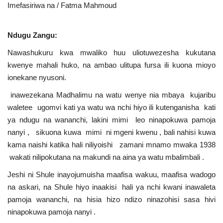
Imefasiriwa na / Fatma Mahmoud
Urithi wa Nasser
Ndugu Zangu:
Habari
Nawashukuru kwa mwaliko huu uliotuwezesha kukutana
kwenye mahali huko, na ambao ulitupa fursa ili kuona mioyo
Harakati ya Nasser kwa Vijana
ionekane nyusoni.
Kanuni na Masharti ya Udhamini wa
inawezekana Madhalimu na watu wenye nia mbaya kujaribu
Nasser
waletee ugomvi kati ya watu wa nchi hiyo ili kutenganisha kati
ya ndugu na wananchi, lakini mimi leo ninapokuwa pamoja
Udhamini wa Nasser
nanyi , sikuona kuwa mimi ni mgeni kwenu , bali nahisi kuwa
kama naishi katika hali niliyoishi zamani mnamo mwaka 1938
Nyaraka na Marejeleo
wakati nilipokutana na makundi na aina ya watu mbalimbali .
Jeshi ni Shule inayojumuisha maafisa wakuu, maafisa wadogo
Waanzilishi
na askari, na Shule hiyo inaakisi hali ya nchi kwani inawaleta
pamoja wananchi, na hisia hizo ndizo ninazohisi sasa hivi
Raia wa ulimwengu mzima
ninapokuwa pamoja nanyi .