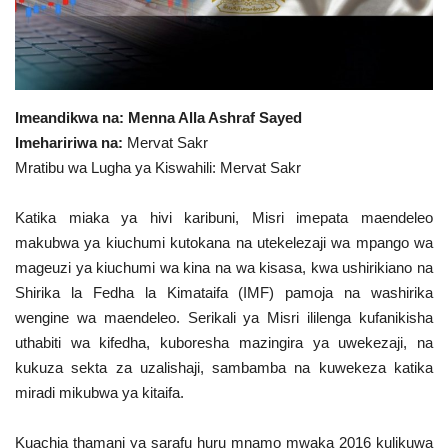
Urithi wa Nasser
Habari
Imeandikwa na:
Menna Alla Ashraf Sayed
Harakati ya Nasser kwa Vijana
Imehaririwa na:
Mervat Sakr
Mratibu wa Lugha ya Kiswahili: Mervat Sakr
Kanuni na Masharti ya Udhamini wa
Nasser
Katika miaka ya hivi karibuni, Misri imepata maendeleo
makubwa ya kiuchumi kutokana na utekelezaji wa mpango wa
Udhamini wa Nasser
mageuzi ya kiuchumi wa kina na wa kisasa, kwa ushirikiano na
Shirika la Fedha la Kimataifa (IMF) pamoja na washirika
Nyaraka na Marejeleo
wengine wa maendeleo. Serikali ya Misri ililenga kufanikisha
uthabiti wa kifedha, kuboresha mazingira ya uwekezaji, na
Waanzilishi
kukuza sekta za uzalishaji, sambamba na kuwekeza katika
miradi mikubwa ya kitaifa.
Raia wa ulimwengu mzima
Kuachia thamani ya sarafu huru mnamo mwaka 2016 kulikuwa