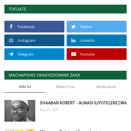
TUFUATE
Facebook
Twitter
Instagram
Linkedin
Telegram
Youtube
MACHAPISHO YANAYOSOMWA ZAIDI
Wiki hii
Mwezi huu
Muda wote
SHAABAN ROBERT - ALMASI ILIYOTELEKEZWA
Aug 21, 2025