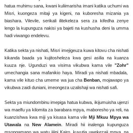
Nyaraka
hatua muhimu sana, kwani kuliimarisha imani katika uchumi wa
Misri, kuongeza mitaji ya kigeni, na kuboresha mizania ya
Nafasi
biashara. Vilevile, serikali ilitekeleza sera za kifedha zenye
lengo la kupunguza nakisi ya bajeti na kushusha deni la umma
Washiriki
hadi viwango endelevu.
Katika sekta ya nishati, Misri imejigeuza kuwa kitovu cha nishati
Video
kikanda baada ya kujitosheleza kwa gesi asilia na kuanza
kuuza nje. Ugunduzi wa visima vikubwa kama vile
"Zohr"
Maonyesho
umechangia sana mafanikio haya. Miradi ya nishati mbadala,
kama vile kituo cha umeme wa jua cha
Benban,
mojawapo ya
Wadhamini
vikubwa zaidi duniani, imeongeza uzalishaji wa nishati safi.
Language
Sekta ya miundombinu imepiga hatua kubwa, ikijumuisha ujenzi
English
Swahili
español
wa maelfu ya kilomita za barabara mpya, maboresho ya reli, na
kuanzishwa kwa miji ya kisasa kama vile
Mji Mkuu Mpya wa
French
Arabic
Utawala
na
New Alamein
. Miradi hii inalenga kupunguza
msongamano wa watu jijini Kairo, kuvutia uwekezaji mpya, na