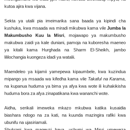
kutoa ajira kwa vijana.
Sekta ya utalii pia imeimarika sana baada ya kipindi cha
kushuka, kwa msaada wa miradi mikubwa kama vile
Jumba la
Makumbusho Kuu la Misri
, mojawapo ya makumbusho
makubwa zaidi ya kale duniani, pamoja na kuboresha maeneo
ya kitalii kama Hurghada na Sharm El-Sheikh, jambo
lililochangia kuongeza idadi ya watalii.
Maendeleo ya kijamii yamepewa kipaumbele, kwa kuzindua
mipango ya msaada wa kifedha kama vile
Takaful na Karama
,
na kupanua huduma ya bima ya afya kwa wote ili kuhakikisha
huduma bora za afya zinapatikana kwa wananchi wote.
Aidha, serikali imeweka mkazo mkubwa katika kusaidia
biashara ndogo na za kati, na kuunda mazingira rafiki kwa
ubunifu na ujasiriamali.
Shukrani kwa mageuzi haya, uchumi wa Misri umeweza