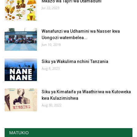
Mkazo wa Tajiri wa Utamaduni
Jul 22, 2023
Wanafunzi wa Udhamini wa Nasser kwa
Uongozi watembelea...
Jun 10, 2019
Siku ya Wakulima nchini Tanzania
Aug 8, 2023
Siku ya Kimataifa ya Waathiriwa wa Kutoweka
kwa Kulazimishwa
Aug 30, 2022
MATUKIO