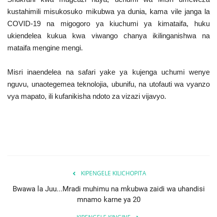
kustahimili misukosuko mikubwa ya dunia, kama vile janga la
COVID-19 na migogoro ya kiuchumi ya kimataifa, huku
ukiendelea kukua kwa viwango chanya ikilinganishwa na
mataifa mengine mengi.
Misri inaendelea na safari yake ya kujenga uchumi wenye
nguvu, unaotegemea teknolojia, ubunifu, na utofauti wa vyanzo
vya mapato, ili kufanikisha ndoto za vizazi vijavyo.
KIPENGELE KILICHOPITA
Bwawa la Juu...Mradi muhimu na mkubwa zaidi wa uhandisi
mnamo karne ya 20