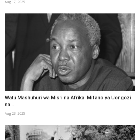
Aug 17, 2025
Watu Mashuhuri wa Misri na Afrika: Mifano ya Uongozi
na...
Aug 28, 2025