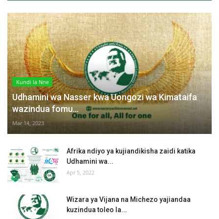
Kundi la Nne
Udhamini wa Nasser kwa Uongozi wa Kimataifa
wazindua fomu...
Mar 14, 2023
Afrika ndiyo ya kujiandikisha zaidi katika
Udhamini wa...
Apr 5, 2022
Wizara ya Vijana na Michezo yajiandaa
kuzindua toleo la...