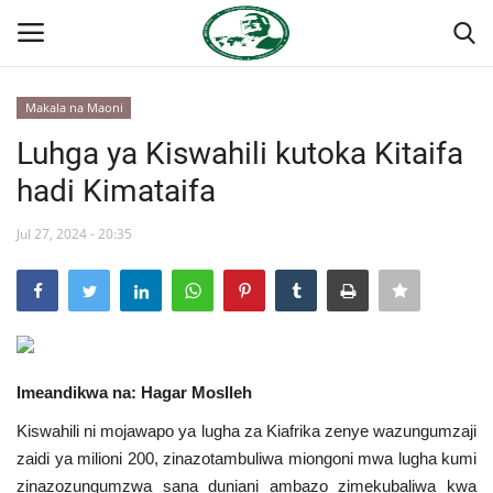
Makala na Maoni
Ingia
Kujiandikisha
Luhga ya Kiswahili kutoka Kitaifa
hadi Kimataifa
Nyumba
Jul 27, 2024 - 20:35
Jukwaa la Nasser la Kimataifa
Wasiliana
Onyesho la Majaribio
Imeandikwa na: Hagar Moslleh
Misri
Kiswahili ni mojawapo ya lugha za Kiafrika zenye wazungumzaji
zaidi ya milioni 200, zinazotambuliwa miongoni mwa lugha kumi
Timu yetu
zinazozungumzwa sana duniani ambazo zimekubaliwa kwa