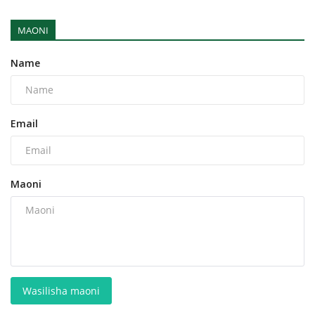
MAONI
Name
Email
Maoni
Wasilisha maoni