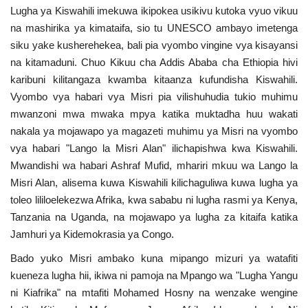
Lugha ya Kiswahili imekuwa ikipokea usikivu kutoka vyuo vikuu
Nyaraka
na mashirika ya kimataifa, sio tu UNESCO ambayo imetenga
siku yake kusherehekea, bali pia vyombo vingine vya kisayansi
Nafasi
na kitamaduni. Chuo Kikuu cha Addis Ababa cha Ethiopia hivi
karibuni kilitangaza kwamba kitaanza kufundisha Kiswahili.
Washiriki
Vyombo vya habari vya Misri pia vilishuhudia tukio muhimu
mwanzoni mwa mwaka mpya katika muktadha huu wakati
Video
nakala ya mojawapo ya magazeti muhimu ya Misri na vyombo
vya habari "Lango la Misri Alan" ilichapishwa kwa Kiswahili.
Maonyesho
Mwandishi wa habari Ashraf Mufid, mhariri mkuu wa Lango la
Misri Alan, alisema kuwa Kiswahili kilichaguliwa kuwa lugha ya
Wadhamini
toleo lililoelekezwa Afrika, kwa sababu ni lugha rasmi ya Kenya,
Tanzania na Uganda, na mojawapo ya lugha za kitaifa katika
Language
Jamhuri ya Kidemokrasia ya Congo.
English
Swahili
español
Bado yuko Misri ambako kuna mipango mizuri ya watafiti
kueneza lugha hii, ikiwa ni pamoja na Mpango wa "Lugha Yangu
French
Arabic
ni Kiafrika" na mtafiti Mohamed Hosny na wenzake wengine