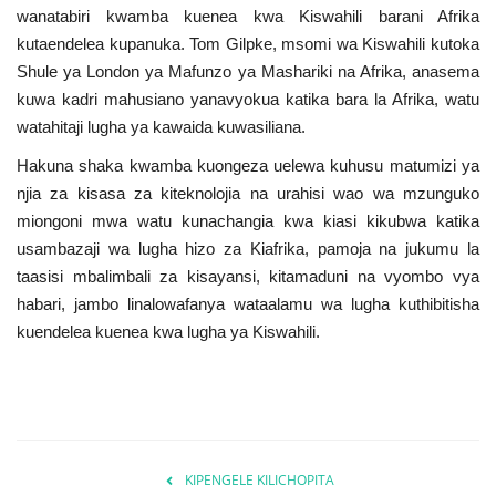
wanatabiri kwamba kuenea kwa Kiswahili barani Afrika
kutaendelea kupanuka. Tom Gilpke, msomi wa Kiswahili kutoka
Shule ya London ya Mafunzo ya Mashariki na Afrika, anasema
kuwa kadri mahusiano yanavyokua katika bara la Afrika, watu
watahitaji lugha ya kawaida kuwasiliana.
Hakuna shaka kwamba kuongeza uelewa kuhusu matumizi ya
njia za kisasa za kiteknolojia na urahisi wao wa mzunguko
miongoni mwa watu kunachangia kwa kiasi kikubwa katika
usambazaji wa lugha hizo za Kiafrika, pamoja na jukumu la
taasisi mbalimbali za kisayansi, kitamaduni na vyombo vya
habari, jambo linalowafanya wataalamu wa lugha kuthibitisha
kuendelea kuenea kwa lugha ya Kiswahili.
KIPENGELE KILICHOPITA