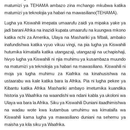
matumizi ya TEHAMA ambazo zina mchango mkubwa katika
Urithi wa Nasser
matumizi ya teknolojia ya habari na mawasiliano(TEHAMA).
Lugha ya Kiswahili imepata umaarufu zaidi ya mipaka yake ya
Habari
jadi barani Afrika na inazidi kupata umaarufu na kuungwa mkono
katika nchi za Amerika, Ulaya na Mashariki ya Mbali, ambako
Harakati ya Nasser kwa Vijana
inafundishwa katika vyuo vikuu vingi, na pia lugha ya Kiswahili
hutumika kimataifa katika utangazaji, utangazaji na uchapishaji,
Udhamini wa Nasser
hivyo lugha ya Kiswahili ni njia muhimu ya kusambaza muundo
na matumizi ya teknolojia ya habari na mawasiliano. Kiswahili ni
Kanuni na Masharti ya Udhamini wa
moja ya lugha muhimu za Kiafrika na kinahusishwa na
Nasser
ustaarabu wa kale katika bara la Afrika. Pia ni lugha pekee ya
Kibantu katika Afrika Mashariki ambayo imetumika kuandika
Nyaraka na Marejeleo
historia ya Waafrika na waandishi wa ndani kabla ya ukoloni wa
Ulaya wa bara la Afrika. Siku ya Kiswahili Duniani itaadhimishwa
Waanzilishi
na wadau wote kwa kutambua umuhimu wa kimataifa wa
Kiswahili kama lugha ya mawasiliano duniani na sehemu ya
Raia wa ulimwengu mzima
maisha ya kila siku ya Waafrika.