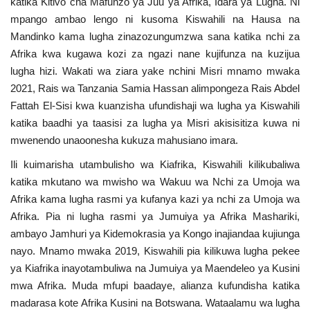
katika Kitivo cha Mafunzo ya Juu ya Afrika, Idara ya Lugha. Ni
mpango ambao lengo ni kusoma Kiswahili na Hausa na
Mandinko kama lugha zinazozungumzwa sana katika nchi za
Afrika kwa kugawa kozi za ngazi nane kujifunza na kuzijua
lugha hizi. Wakati wa ziara yake nchini Misri mnamo mwaka
2021, Rais wa Tanzania Samia Hassan alimpongeza Rais Abdel
Fattah El-Sisi kwa kuanzisha ufundishaji wa lugha ya Kiswahili
katika baadhi ya taasisi za lugha ya Misri akisisitiza kuwa ni
mwenendo unaoonesha kukuza mahusiano imara.
Ili kuimarisha utambulisho wa Kiafrika, Kiswahili kilikubaliwa
katika mkutano wa mwisho wa Wakuu wa Nchi za Umoja wa
Afrika kama lugha rasmi ya kufanya kazi ya nchi za Umoja wa
Afrika. Pia ni lugha rasmi ya Jumuiya ya Afrika Mashariki,
ambayo Jamhuri ya Kidemokrasia ya Kongo inajiandaa kujiunga
nayo. Mnamo mwaka 2019, Kiswahili pia kilikuwa lugha pekee
ya Kiafrika inayotambuliwa na Jumuiya ya Maendeleo ya Kusini
mwa Afrika. Muda mfupi baadaye, alianza kufundisha katika
madarasa kote Afrika Kusini na Botswana. Wataalamu wa lugha