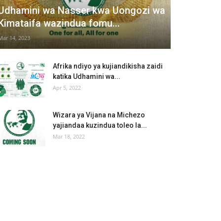
Udhamini wa Nasser kwa Uongozi wa
Kimataifa wazindua fomu...
Mar 14, 2023
Afrika ndiyo ya kujiandikisha zaidi
katika Udhamini wa...
Apr 5, 2022
Wizara ya Vijana na Michezo
yajiandaa kuzindua toleo la...
Mar 18, 2022