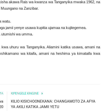
, kisha akawa Rais wa kwanza wa Tanganyika mwaka 1962, na
 Muungano na Zanzibar.
a watu.
jenga jamii yenye usawa kupitia ujamaa na kujitegemea.
 na utumishi wa umma.
 kwa uhuru wa Tanganyika. Aliamini katika usawa, amani na
hikamano wa kitaifa, amani na heshima ya kimataifa kwa
ITA
KIPENGELE KINGINE
wa
KILIO KISICHOONEKANA: CHANGAMOTO ZA AFYA
20
YA AKILI KATIKA JAMII YETU