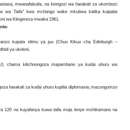
iasa, mwanafalsafa, na kiongozi wa harakati za ukombozi
a wa Taifa”
kwa mchango wake mkubwa katika kuipatia
loni wa Kiingereza mwaka 1961.
nia:
anzo kupata elimu ya juu (Chuo Kikuu cha Edinburgh –
hidi ya ukoloni.
U)
, chama kilichoongoza mapambano ya kudai uhuru wa
ongoza harakati za kudai uhuru kupitia diplomasia, mazungumzo
 ya 120 na kuyafanya kuwa taifa moja lenye mshikamano na