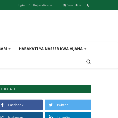
Ingia
/
Kujiandikisha
Swahili
BARI
HARAKATI YA NASSER KWA VIJANA
TUFUATE
Facebook
Twitter
Instagram
Linkedin