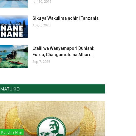
Jun 10, 2019
Siku ya Wakulima nchini Tanzania
Aug 8, 2023
Utalii wa Wanyamapori Duniani:
Fursa, Changamoto na Athari...
Sep 7, 2025
MATUKIO
Kundi la Nne