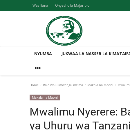
Wasiliana
Onyesho la Majaribio
NYUMBA
JUKWAA LA NASSER LA KIMATAIF
Home
Raia wa ulimwengu mzima
Makala na Maoni
Mwalimu 
Makala na Maoni
Mwalimu Nyerere: B
ya Uhuru wa Tanzan