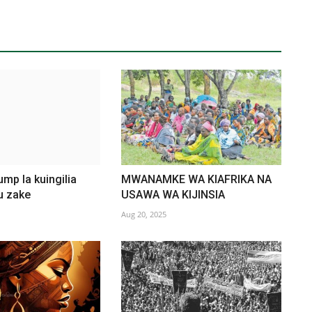
ump la kuingilia
MWANAMKE WA KIAFRIKA NA
u zake
USAWA WA KIJINSIA
Aug 20, 2025