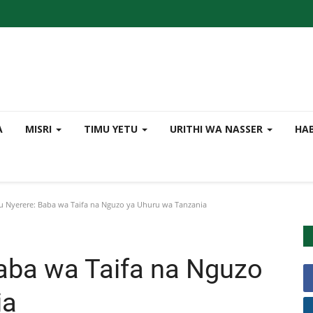
A
MISRI
TIMU YETU
URITHI WA NASSER
HA
Nyerere: Baba wa Taifa na Nguzo ya Uhuru wa Tanzania
aba wa Taifa na Nguzo
ia