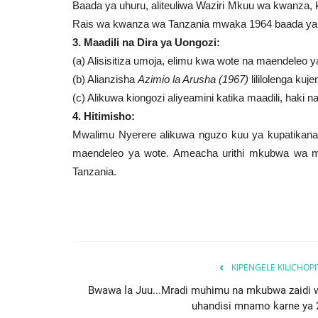
Baada ya uhuru, aliteuliwa Waziri Mkuu wa kwanza
Rais wa kwanza wa Tanzania mwaka 1964 baada ya
3. Maadili na Dira ya Uongozi:
(a) Alisisitiza umoja, elimu kwa wote na maendeleo y
(b) Alianzisha
Azimio la Arusha (1967)
lililolenga ku
(c) Alikuwa kiongozi aliyeamini katika maadili, haki
4. Hitimisho:
Mwalimu Nyerere alikuwa nguzo kuu ya kupatikana
maendeleo ya wote. Ameacha urithi mkubwa wa ms
Tanzania.
KIPENGELE KILICHOP
Bwawa la Juu...Mradi muhimu na mkubwa zaidi 
uhandisi mnamo karne ya 