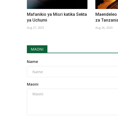
Mafanikio ya Misri katika Sekta
Maendeleo 
ya Uchumi
za Tanzania
Aug 27, 2025
Aug 26, 2024
MAONI
Name
Maoni