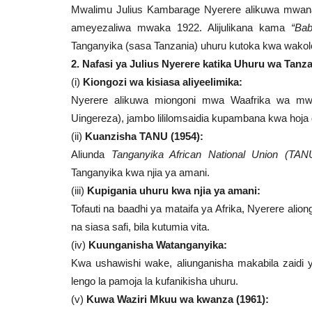
Mwalimu Julius Kambarage Nyerere alikuwa mwanas
ameyezaliwa mwaka 1922. Alijulikana kama
“Bab
Tanganyika (sasa Tanzania) uhuru kutoka kwa wako
2. Nafasi ya Julius Nyerere katika Uhuru wa Tanza
(i)
Kiongozi wa kisiasa aliyeelimika:
Nyerere alikuwa miongoni mwa Waafrika wa mw
Uingereza), jambo lililomsaidia kupambana kwa hoja d
(ii)
Kuanzisha TANU (1954):
Aliunda
Tanganyika African National Union (TAN
Tanganyika kwa njia ya amani.
(iii)
Kupigania uhuru kwa njia ya amani:
Tofauti na baadhi ya mataifa ya Afrika, Nyerere ali
na siasa safi, bila kutumia vita.
(iv)
Kuunganisha Watanganyika:
Kwa ushawishi wake, aliunganisha makabila zaidi
lengo la pamoja la kufanikisha uhuru.
(v)
Kuwa Waziri Mkuu wa kwanza (1961):