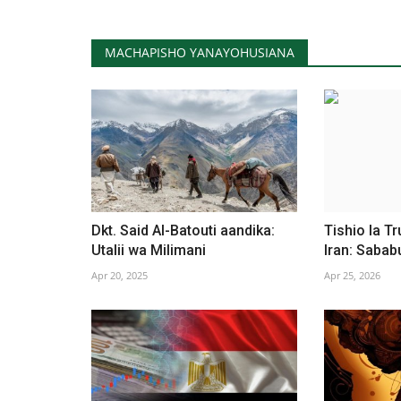
MACHAPISHO YANAYOHUSIANA
Dkt. Said Al-Batouti aandika:
Tishio la Tr
Utalii wa Milimani
Iran: Sabab
Apr 20, 2025
Apr 25, 2026