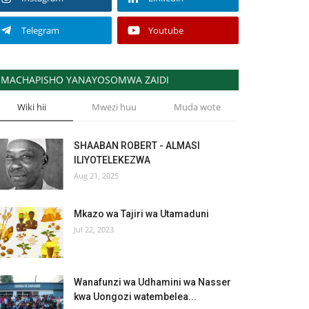
Telegram
Youtube
MACHAPISHO YANAYOSOMWA ZAIDI
Wiki hii
Mwezi huu
Muda wote
SHAABAN ROBERT - ALMASI
ILIYOTELEKEZWA
Aug 21, 2025
Mkazo wa Tajiri wa Utamaduni
Jul 22, 2023
Wanafunzi wa Udhamini wa Nasser
kwa Uongozi watembelea...