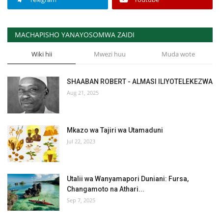
MACHAPISHO YANAYOSOMWA ZAIDI
Wiki hii
Mwezi huu
Muda wote
SHAABAN ROBERT - ALMASI ILIYOTELEKEZWA
Aug 21, 2025
Mkazo wa Tajiri wa Utamaduni
Jul 22, 2023
Utalii wa Wanyamapori Duniani: Fursa,
Changamoto na Athari...
Sep 7, 2025