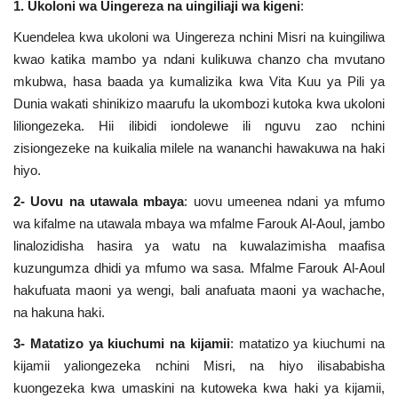
1. Ukoloni wa Uingereza na uingiliaji wa kigeni
:
Nyaraka
Kuendelea kwa ukoloni wa Uingereza nchini Misri na kuingiliwa
kwao katika mambo ya ndani kulikuwa chanzo cha mvutano
Nafasi
mkubwa, hasa baada ya kumalizika kwa Vita Kuu ya Pili ya
Dunia wakati shinikizo maarufu la ukombozi kutoka kwa ukoloni
Washiriki
liliongezeka. Hii ilibidi iondolewe ili nguvu zao nchini
zisiongezeke na kuikalia milele na wananchi hawakuwa na haki
Video
hiyo.
Maonyesho
2- Uovu na utawala mbaya
: uovu umeenea ndani ya mfumo
wa kifalme na utawala mbaya wa mfalme Farouk Al-Aoul, jambo
Wadhamini
linalozidisha hasira ya watu na kuwalazimisha maafisa
kuzungumza dhidi ya mfumo wa sasa. Mfalme Farouk Al-Aoul
Language
hakufuata maoni ya wengi, bali anafuata maoni ya wachache,
na hakuna haki.
English
Swahili
español
3- Matatizo ya kiuchumi na kijamii
: matatizo ya kiuchumi na
French
Arabic
kijamii yaliongezeka nchini Misri, na hiyo ilisababisha
kuongezeka kwa umaskini na kutoweka kwa haki ya kijamii,