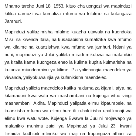
Mnamo tarehe Juni 18, 1953, kituo cha uongozi wa mapinduzi
kilitoa uamuzi wa kumaliza mfumo wa kifalme na kutangaza
Jamhuri.
Mapinduzi yalilazimisha mfalme kuacha utawala na kuondoka
Misri na kwenda Italia, na kusababisha kumalizika kwa mfumo
wa kifalme na kuanzishwa kwa mfumo wa jamhuri. Ndani ya
nchi, mapinduzi ya Julai yalileta miradi mikubwa na mafanikio
ya kitaifa kama kuongeza eneo la kulima kupitia kuimarisha na
kutunza miundombinu ya kilimo. Pia yalichangia maendeleo ya
viwanda, yaliyokuwa njia ya kufanikisha maendeleo.
Mapinduzi yalileta maendeleo katika huduma za kijamii, afya, na
kitamaduni kwa watu wa mashambani na kujenga vituo vingi
mashambani. Aidha, Mapinduzi yalipatia elimu kipaumbele, na
kuanzisha mfumo wa elimu bure ili kuhakikisha upatikanaji wa
elimu kwa watu wote. Kujenga Bwawa la Juu ni mojawapo ya
mafanikio muhimu zaidi ya Mapinduzi ya Julai 23, kwani
lilisaidia kudhibiti mtiririko wa maji na kupunguza athari za