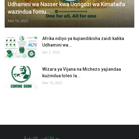
Udhamini wa Nasser kwa Uongozi wa Kimataifa
wazindua fomu...
Mar 14, 2023
Afrika ndiyo ya kujiandikisha zaidi katika
Udhamini wa...
Apr 5, 2022
Wizara ya Vijana na Michezo yajiandaa
kuzindua toleo la...
Mar 18, 2022