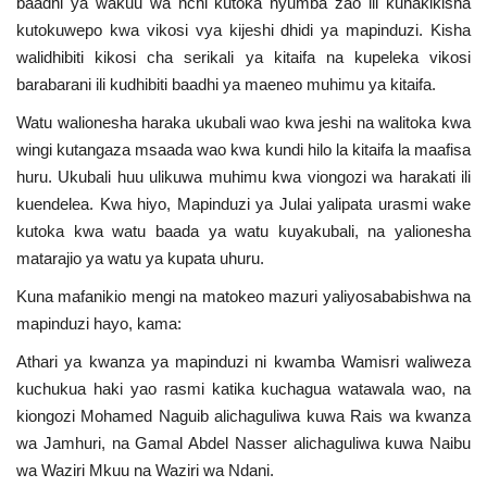
baadhi ya wakuu wa nchi kutoka nyumba zao ili kuhakikisha
kutokuwepo kwa vikosi vya kijeshi dhidi ya mapinduzi. Kisha
walidhibiti kikosi cha serikali ya kitaifa na kupeleka vikosi
barabarani ili kudhibiti baadhi ya maeneo muhimu ya kitaifa.
Watu walionesha haraka ukubali wao kwa jeshi na walitoka kwa
wingi kutangaza msaada wao kwa kundi hilo la kitaifa la maafisa
huru. Ukubali huu ulikuwa muhimu kwa viongozi wa harakati ili
kuendelea. Kwa hiyo, Mapinduzi ya Julai yalipata urasmi wake
kutoka kwa watu baada ya watu kuyakubali, na yalionesha
matarajio ya watu ya kupata uhuru.
Kuna mafanikio mengi na matokeo mazuri yaliyosababishwa na
mapinduzi hayo, kama:
Athari ya kwanza ya mapinduzi ni kwamba Wamisri waliweza
kuchukua haki yao rasmi katika kuchagua watawala wao, na
kiongozi Mohamed Naguib alichaguliwa kuwa Rais wa kwanza
wa Jamhuri, na Gamal Abdel Nasser alichaguliwa kuwa Naibu
wa Waziri Mkuu na Waziri wa Ndani.