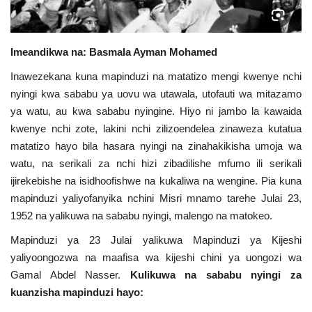
Urithi wa Nasser
Imeandikwa na: Basmala Ayman Mohamed
Habari
Inawezekana kuna mapinduzi na matatizo mengi kwenye nchi
nyingi kwa sababu ya uovu wa utawala, utofauti wa mitazamo
Harakati ya Nasser kwa Vijana
ya watu, au kwa sababu nyingine. Hiyo ni jambo la kawaida
kwenye nchi zote, lakini nchi zilizoendelea zinaweza kutatua
Udhamini wa Nasser
matatizo hayo bila hasara nyingi na zinahakikisha umoja wa
watu, na serikali za nchi hizi zibadilishe mfumo ili serikali
Kanuni na Masharti ya Udhamini wa
ijirekebishe na isidhoofishwe na kukaliwa na wengine. Pia kuna
Nasser
mapinduzi yaliyofanyika nchini Misri mnamo tarehe Julai 23,
1952 na yalikuwa na sababu nyingi, malengo na matokeo.
Nyaraka na Marejeleo
Mapinduzi ya 23 Julai yalikuwa Mapinduzi ya Kijeshi
Waanzilishi
yaliyoongozwa na maafisa wa kijeshi chini ya uongozi wa
Gamal Abdel Nasser.
Kulikuwa na sababu nyingi za
Raia wa ulimwengu mzima
kuanzisha mapinduzi hayo: