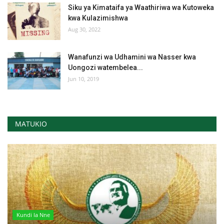
Siku ya Kimataifa ya Waathiriwa wa Kutoweka
kwa Kulazimishwa
Aug 30, 2022
Wanafunzi wa Udhamini wa Nasser kwa
Uongozi watembelea...
Jun 10, 2019
MATUKIO
Kundi la Nne