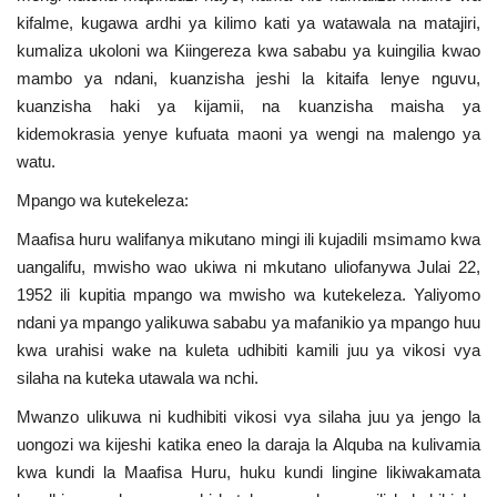
kifalme, kugawa ardhi ya kilimo kati ya watawala na matajiri,
kumaliza ukoloni wa Kiingereza kwa sababu ya kuingilia kwao
mambo ya ndani, kuanzisha jeshi la kitaifa lenye nguvu,
kuanzisha haki ya kijamii, na kuanzisha maisha ya
kidemokrasia yenye kufuata maoni ya wengi na malengo ya
watu.
Mpango wa kutekeleza:
Maafisa huru walifanya mikutano mingi ili kujadili msimamo kwa
uangalifu, mwisho wao ukiwa ni mkutano uliofanywa Julai 22,
1952 ili kupitia mpango wa mwisho wa kutekeleza. Yaliyomo
ndani ya mpango yalikuwa sababu ya mafanikio ya mpango huu
kwa urahisi wake na kuleta udhibiti kamili juu ya vikosi vya
silaha na kuteka utawala wa nchi.
Mwanzo ulikuwa ni kudhibiti vikosi vya silaha juu ya jengo la
uongozi wa kijeshi katika eneo la daraja la Alquba na kulivamia
kwa kundi la Maafisa Huru, huku kundi lingine likiwakamata