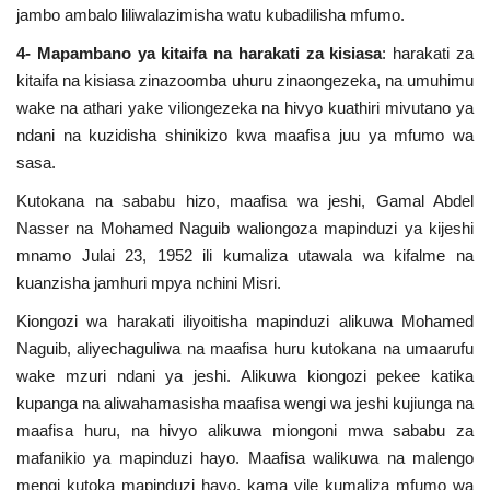
jambo ambalo liliwalazimisha watu kubadilisha mfumo.
4- Mapambano ya kitaifa na harakati za kisiasa
: harakati za
kitaifa na kisiasa zinazoomba uhuru zinaongezeka, na umuhimu
wake na athari yake viliongezeka na hivyo kuathiri mivutano ya
ndani na kuzidisha shinikizo kwa maafisa juu ya mfumo wa
sasa.
Kutokana na sababu hizo, maafisa wa jeshi, Gamal Abdel
Nasser na Mohamed Naguib waliongoza mapinduzi ya kijeshi
mnamo Julai 23, 1952 ili kumaliza utawala wa kifalme na
kuanzisha jamhuri mpya nchini Misri.
Kiongozi wa harakati iliyoitisha mapinduzi alikuwa Mohamed
Naguib, aliyechaguliwa na maafisa huru kutokana na umaarufu
wake mzuri ndani ya jeshi. Alikuwa kiongozi pekee katika
kupanga na aliwahamasisha maafisa wengi wa jeshi kujiunga na
maafisa huru, na hivyo alikuwa miongoni mwa sababu za
mafanikio ya mapinduzi hayo. Maafisa walikuwa na malengo
mengi kutoka mapinduzi hayo, kama vile kumaliza mfumo wa