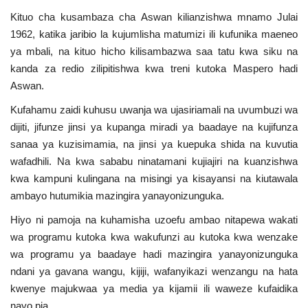
Kituo cha kusambaza cha Aswan kilianzishwa mnamo Julai
1962, katika jaribio la kujumlisha matumizi ili kufunika maeneo
ya mbali, na kituo hicho kilisambazwa saa tatu kwa siku na
kanda za redio zilipitishwa kwa treni kutoka Maspero hadi
Aswan.
Kufahamu zaidi kuhusu uwanja wa ujasiriamali na uvumbuzi wa
dijiti, jifunze jinsi ya kupanga miradi ya baadaye na kujifunza
sanaa ya kuzisimamia, na jinsi ya kuepuka shida na kuvutia
wafadhili. Na kwa sababu ninatamani kujiajiri na kuanzishwa
kwa kampuni kulingana na misingi ya kisayansi na kiutawala
ambayo hutumikia mazingira yanayonizunguka.
Hiyo ni pamoja na kuhamisha uzoefu ambao nitapewa wakati
wa programu kutoka kwa wakufunzi au kutoka kwa wenzake
wa programu ya baadaye hadi mazingira yanayonizunguka
ndani ya gavana wangu, kijiji, wafanyikazi wenzangu na hata
kwenye majukwaa ya media ya kijamii ili waweze kufaidika
nayo pia.