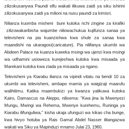
zilizokusanywa Paundi elfu wakati ilikuwa zaidi ya siku ishirini
zilizokusanywa zaidi ya milioni na nusu paundi za kimisri.
Nilianza kuomba misheni bure kutoka nchi zingine za kirafiki
zilizowakaribisha wajumbe niliowachukua kujifunza sanaa ya
televisheni na pia kuanzishwa kwa shule za sanaa kwa
maandishi na ukaragosi(caricature). Pia nilifanya ukumbi wa
Abdeen Palace na kuanza kuweka msingi wa ujenzi kwa msingi
wa udhamini usioweza kurejeshwa kutoka kwa misaada ya
Marekani kutoka kwa ziada ya misaada ya ngano.
Televisheni ya Kiarabu ilianza na vipindi vitatu na bendi 10 za
ukumbi wa televisheni, ambapo mamia ya waigizaji maarufu
walihitimu. Katika maambukizi ya kwanza yalikuwa kutoka
Kairo, Damascus na Aleppo, nilisema: "Kwa jina la Mwenyezi
Mungu, Mwingi wa Rehema, Mwenye kurehemu, Runinga ya
Kiarabu ilifunguliwa," kisha ukaja ufunguzi wa kikao cha bunge,
kwa hivyo hotuba ya Rais Gamal Abdel Nasser ilitangazwa
wakati wa Siku ya Mapinduzi mnamo Julai 23, 1960.