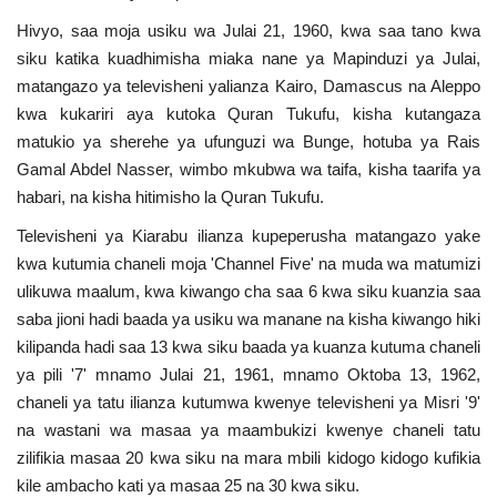
Hivyo, saa moja usiku wa Julai 21, 1960, kwa saa tano kwa
siku katika kuadhimisha miaka nane ya Mapinduzi ya Julai,
matangazo ya televisheni yalianza Kairo, Damascus na Aleppo
kwa kukariri aya kutoka Quran Tukufu, kisha kutangaza
matukio ya sherehe ya ufunguzi wa Bunge, hotuba ya Rais
Gamal Abdel Nasser, wimbo mkubwa wa taifa, kisha taarifa ya
habari, na kisha hitimisho la Quran Tukufu.
Televisheni ya Kiarabu ilianza kupeperusha matangazo yake
kwa kutumia chaneli moja 'Channel Five' na muda wa matumizi
ulikuwa maalum, kwa kiwango cha saa 6 kwa siku kuanzia saa
saba jioni hadi baada ya usiku wa manane na kisha kiwango hiki
kilipanda hadi saa 13 kwa siku baada ya kuanza kutuma chaneli
ya pili '7' mnamo Julai 21, 1961, mnamo Oktoba 13, 1962,
chaneli ya tatu ilianza kutumwa kwenye televisheni ya Misri '9'
na wastani wa masaa ya maambukizi kwenye chaneli tatu
zilifikia masaa 20 kwa siku na mara mbili kidogo kidogo kufikia
kile ambacho kati ya masaa 25 na 30 kwa siku.