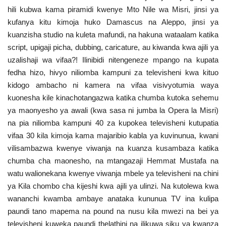
Nyaraka
hili kubwa kama piramidi kwenye Mto Nile wa Misri, jinsi ya
kufanya kitu kimoja huko Damascus na Aleppo, jinsi ya
kuanzisha studio na kuleta mafundi, na hakuna wataalam katika
Nafasi
script, upigaji picha, dubbing, caricature, au kiwanda kwa ajili ya
uzalishaji wa vifaa?! Ilinibidi nitengeneze mpango na kupata
Washiriki
fedha hizo, hivyo niliomba kampuni za televisheni kwa kituo
kidogo ambacho ni kamera na vifaa visivyotumia waya
Video
kuonesha kile kinachotangazwa katika chumba kutoka sehemu
ya maonyesho ya awali (kwa sasa ni jumba la Opera la Misri)
Maonyesho
na pia niliomba kampuni 40 za kupokea televisheni kutupatia
vifaa 30 kila kimoja kama majaribio kabla ya kuvinunua, kwani
Wadhamini
vilisambazwa kwenye viwanja na kuanza kusambaza katika
chumba cha maonesho, na mtangazaji Hemmat Mustafa na
Language
watu walionekana kwenye viwanja mbele ya televisheni na chini
English
Swahili
español
ya Kila chombo cha kijeshi kwa ajili ya ulinzi. Na kutolewa kwa
wananchi kwamba ambaye anataka kununua TV ina kulipa
French
Arabic
paundi tano mapema na pound na nusu kila mwezi na bei ya
televisheni kuweka paundi thelathini na ilikuwa siku ya kwanza