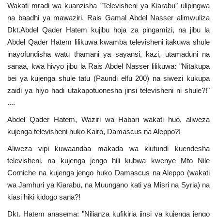
Wakati mradi wa kuanzisha "Televisheni ya Kiarabu" ulipingwa
Urithi wa Nasser
na baadhi ya mawaziri, Rais Gamal Abdel Nasser alimwuliza
Dkt.Abdel Qader Hatem kujibu hoja za pingamizi, na jibu la
Habari
Abdel Qader Hatem lilikuwa kwamba televisheni itakuwa shule
inayofundisha watu thamani ya sayansi, kazi, utamaduni na
Harakati ya Nasser kwa Vijana
sanaa, kwa hivyo jibu la Rais Abdel Nasser lilikuwa: "Nitakupa
bei ya kujenga shule tatu (Paundi elfu 200) na siwezi kukupa
zaidi ya hiyo hadi utakapotuonesha jinsi televisheni ni shule?!"
Kanuni na Masharti ya Udhamini wa
Nasser
....
Abdel Qader Hatem, Waziri wa Habari wakati huo, aliweza
Udhamini wa Nasser
kujenga televisheni huko Kairo, Damascus na Aleppo?!
Aliweza vipi kuwaandaa makada wa kiufundi kuendesha
Nyaraka na Marejeleo
televisheni, na kujenga jengo hili kubwa kwenye Mto Nile
Corniche na kujenga jengo huko Damascus na Aleppo (wakati
Waanzilishi
wa Jamhuri ya Kiarabu, na Muungano kati ya Misri na Syria) na
kiasi hiki kidogo sana?!
Raia wa ulimwengu mzima
Dkt. Hatem anasema: "Nilianza kufikiria jinsi ya kujenga jengo