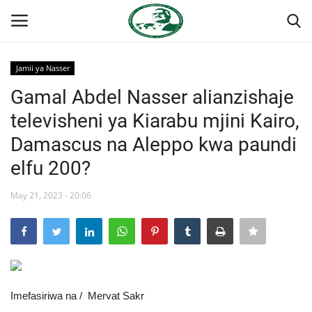
Jamii ya Nasser
Ingia
Kujiandikisha
Gamal Abdel Nasser alianzishaje
televisheni ya Kiarabu mjini Kairo,
Nyumba
Damascus na Aleppo kwa paundi
Jukwaa la Nasser la Kimataifa
elfu 200?
Wasiliana
May 21, 2023 - 20:06
Onyesho la Majaribio
Misri
Imefasiriwa na / Mervat Sakr
Timu yetu