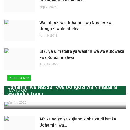
Sep 7, 2025
Wanafunzi wa Udhamini wa Nasser kwa
Uongozi watembelea...
Jun 10, 2019
Siku ya Kimataifa ya Waathiriwa wa Kutoweka
kwa Kulazimishwa
Aug 30, 2022
Kundi la Nne
Udhamini wa Nasser kwa Uongozi wa Kimataifa
MATUKIO
wazindua fomu...
Mar 14, 2023
Afrika ndiyo ya kujiandikisha zaidi katika
Udhamini wa...