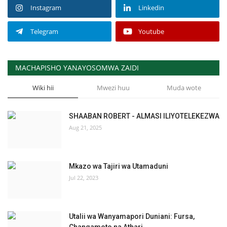
Instagram
Linkedin
Telegram
Youtube
MACHAPISHO YANAYOSOMWA ZAIDI
Wiki hii
Mwezi huu
Muda wote
SHAABAN ROBERT - ALMASI ILIYOTELEKEZWA
Aug 21, 2025
Mkazo wa Tajiri wa Utamaduni
Jul 22, 2023
Utalii wa Wanyamapori Duniani: Fursa,
Changamoto na Athari...