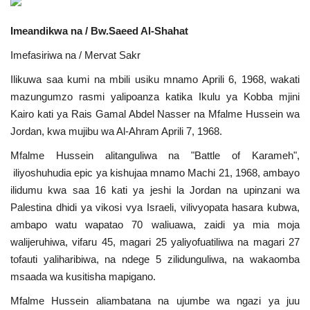
Urithi wa Nasser
Imeandikwa na / Bw.Saeed Al-Shahat
Imefasiriwa na / Mervat Sakr
Harakati ya Nasser kwa Vijana
Ilikuwa saa kumi na mbili usiku mnamo Aprili 6, 1968, wakati
Habari
mazungumzo rasmi yalipoanza katika Ikulu ya Kobba mjini
Kairo kati ya Rais Gamal Abdel Nasser na Mfalme Hussein wa
Kanuni na Masharti ya Udhamini wa
Jordan, kwa mujibu wa Al-Ahram Aprili 7, 1968.
Nasser
Mfalme Hussein alitanguliwa na "Battle of Karameh",
iliyoshuhudia epic ya kishujaa mnamo Machi 21, 1968, ambayo
Udhamini wa Nasser
ilidumu kwa saa 16 kati ya jeshi la Jordan na upinzani wa
Palestina dhidi ya vikosi vya Israeli, vilivyopata hasara kubwa,
Nyaraka na Marejeleo
ambapo watu wapatao 70 waliuawa, zaidi ya mia moja
walijeruhiwa, vifaru 45, magari 25 yaliyofuatiliwa na magari 27
Waanzilishi
tofauti yaliharibiwa, na ndege 5 zilidunguliwa, na wakaomba
msaada wa kusitisha mapigano.
Raia wa ulimwengu mzima
Mfalme Hussein aliambatana na ujumbe wa ngazi ya juu