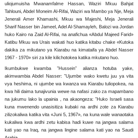
uliojumuisha Mwanamfalme Hassan, Waziri Mkuu Bahjat
Nyaraka
Tahlouni, Abdel Moneim Al-Rifai, Waziri wa Mambo ya Nje, Meja
Jenerali Amer Khamashi, Mkuu wa Majeshi, Meja Jenerali
Nafasi
Sharif Nasser bin Jameel, Adel Al-Shamayleh, Balozi wa Jordan
huko Kairo na Zaid Al-Rifai, na anafichua «Abdul Majeed Farid»
Washiriki
Katibu Mkuu wa Urais wakati huo katika kitabu chake «Kutoka
dakika za mikutano ya Kiarabu na kimataifa ya Abdel Nasser
Video
1967 - 1970» siri za kile kilichotokea katika mkutano huo.
Ikumbukwe kwamba "Hussein" alianza hotuba yake,
Maonyesho
akimwambia Abdel Nasser: "Ujumbe wako kwetu juu ya vita
vya heshima, ni ujumbe wa kwanza wa Kiarabu tuliopokea, na
Wadhamini
kwa hili daima tunajivunia wewe na nafasi zako za mapambano
na jukumu lako la upainia , na akaongeza: "Huko Israeli sasa
Language
kuna mwenendo unasisitiza kubaki na ardhi zote za Kiarabu
English
Swahili
español
zilizokaliwa katika vita «Juni 5, 1967», na kuna wale wanaotaka
kukaliwa kwa ardhi zetu kabisa hadi kuwe na jangwa salama
French
Arabic
kati yao na Iraq, na jangwa lingine salama kati yao na Saudi
Arabia.