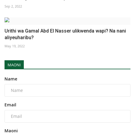
Sep 2, 2022
Urithi wa Gamal Abd El Nasser ulikwenda wapi? Na nani
aliyeuharibu?
May 19, 2022
MAONI
Name
Email
Maoni