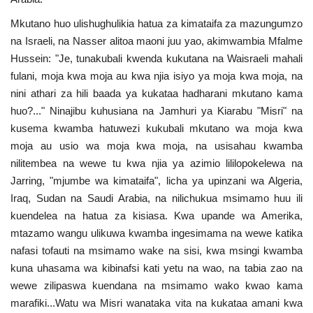
Mkutano huo ulishughulikia hatua za kimataifa za mazungumzo
na Israeli, na Nasser alitoa maoni juu yao, akimwambia Mfalme
Hussein: "Je, tunakubali kwenda kukutana na Waisraeli mahali
fulani, moja kwa moja au kwa njia isiyo ya moja kwa moja, na
nini athari za hili baada ya kukataa hadharani mkutano kama
huo?..." Ninajibu kuhusiana na Jamhuri ya Kiarabu "Misri" na
kusema kwamba hatuwezi kukubali mkutano wa moja kwa
moja au usio wa moja kwa moja, na usisahau kwamba
nilitembea na wewe tu kwa njia ya azimio lililopokelewa na
Jarring, "mjumbe wa kimataifa", licha ya upinzani wa Algeria,
Iraq, Sudan na Saudi Arabia, na nilichukua msimamo huu ili
kuendelea na hatua za kisiasa. Kwa upande wa Amerika,
mtazamo wangu ulikuwa kwamba ingesimama na wewe katika
nafasi tofauti na msimamo wake na sisi, kwa msingi kwamba
kuna uhasama wa kibinafsi kati yetu na wao, na tabia zao na
wewe zilipaswa kuendana na msimamo wako kwao kama
marafiki...Watu wa Misri wanataka vita na kukataa amani kwa