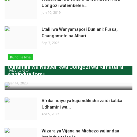
Uongozi watembelea...
Jun 10, 2019
Utalii wa Wanyamapori Duniani: Fursa,
Changamoto na Athari...
Sep 7, 2025
Kundi la Nne
Udhamini wa Nasser kwa Uongozi wa Kimataifa
MATUKIO
wazindua fomu...
Mar 14, 2023
Afrika ndiyo ya kujiandikisha zaidi katika
Udhamini wa...
Apr 5, 2022
Wizara ya Vijana na Michezo yajiandaa