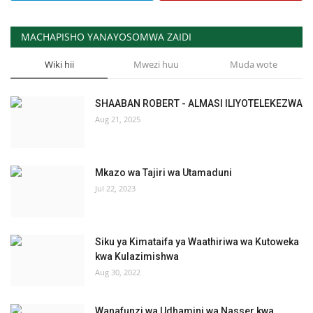
MACHAPISHO YANAYOSOMWA ZAIDI
Wiki hii
Mwezi huu
Muda wote
SHAABAN ROBERT - ALMASI ILIYOTELEKEZWA
Aug 21, 2025
Mkazo wa Tajiri wa Utamaduni
Jul 22, 2023
Siku ya Kimataifa ya Waathiriwa wa Kutoweka
kwa Kulazimishwa
Aug 30, 2022
Wanafunzi wa Udhamini wa Nasser kwa