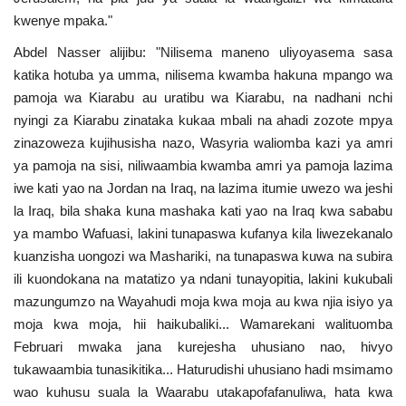
kwenye mpaka."
Abdel Nasser alijibu: "Nilisema maneno uliyoyasema sasa
katika hotuba ya umma, nilisema kwamba hakuna mpango wa
pamoja wa Kiarabu au uratibu wa Kiarabu, na nadhani nchi
nyingi za Kiarabu zinataka kukaa mbali na ahadi zozote mpya
zinazoweza kujihusisha nazo, Wasyria waliomba kazi ya amri
ya pamoja na sisi, niliwaambia kwamba amri ya pamoja lazima
iwe kati yao na Jordan na Iraq, na lazima itumie uwezo wa jeshi
la Iraq, bila shaka kuna mashaka kati yao na Iraq kwa sababu
ya mambo Wafuasi, lakini tunapaswa kufanya kila liwezekanalo
kuanzisha uongozi wa Mashariki, na tunapaswa kuwa na subira
ili kuondokana na matatizo ya ndani tunayopitia, lakini kukubali
mazungumzo na Wayahudi moja kwa moja au kwa njia isiyo ya
moja kwa moja, hii haikubaliki... Wamarekani walituomba
Februari mwaka jana kurejesha uhusiano nao, hivyo
tukawaambia tunasikitika... Haturudishi uhusiano hadi msimamo
wao kuhusu suala la Waarabu utakapofafanuliwa, hata kwa