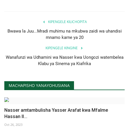
KIPENGELE KILICHOPITA
Bwawa la Juu...Mradi muhimu na mkubwa zaidi wa uhandisi
mnamo karne ya 20
KIPENGELE KINGINE
Wanafunzi wa Udhamini wa Nasser kwa Uongozi watembelea
Klabu ya Sinema ya Kiafrika
MACHAPISHO YANAYOHUSIANA
Nasser amtambulisha Yasser Arafat kwa Mfalme
Hassan II...
Oct 26, 2023