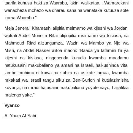
taarifa kuhusu haki za Waarabu, lakini walikataa... Wamarekani
wanacheza mchezo wa dharau sana na wanataka kutuuza sote
kama Waarabu."
Meja Jenerali Khamashi alipitia msimamo wa kijeshi wa Jordan,
wakati Abdel Moneim Rifai alipopitia msimamo wa kisiasa, na
Mahmoud Riad alizungumza, Waziri wa Mambo ya Nje wa
Misri, na Abdel Nasser alitoa maoni: "Baada ya tathmini hii ya
kijeshi na kisiasa, ningependa kurudia kwamba maadamu
hatukusaini makubaliano ya amani na Israeli, haikushinda vita,
jambo muhimu ni kuwa na subira na usikate tamaa, kwamba
mkakati wa Israeli tangu siku za Ben-Gurion ni kutulazimisha
kuvunja, na mradi hatusaini makubaliano yoyote nayo, haijafikia
malengo yake."
Vyanzo
Al-Youm Al-Sabi.