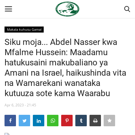
Makala kuhusu Gamal
Ingia
Kujiandikisha
Siku moja... Abdel Nasser kwa
Mfalme Hussein: Maadamu
Nyumba
hatukusaini makubaliano ya
Onyesho la Majaribio
Amani na Israel, haikushinda vita
na Wamarekani wanataka
Jukwaa la Nasser la Kimataifa
kutuuza sote kama Waarabu
Wasiliana
Apr 6, 2023 - 21:45
Misri
Timu yetu