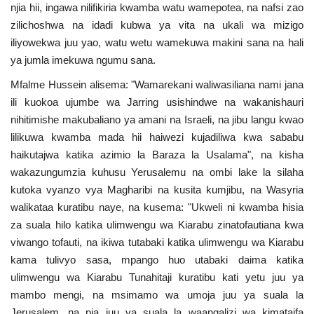
njia hii, ingawa nilifikiria kwamba watu wamepotea, na nafsi zao
zilichoshwa na idadi kubwa ya vita na ukali wa mizigo
iliyowekwa juu yao, watu wetu wamekuwa makini sana na hali
ya jumla imekuwa ngumu sana.
Mfalme Hussein alisema: "Wamarekani waliwasiliana nami jana
ili kuokoa ujumbe wa Jarring usishindwe na wakanishauri
nihitimishe makubaliano ya amani na Israeli, na jibu langu kwao
lilikuwa kwamba mada hii haiwezi kujadiliwa kwa sababu
haikutajwa katika azimio la Baraza la Usalama", na kisha
wakazungumzia kuhusu Yerusalemu na ombi lake la silaha
kutoka vyanzo vya Magharibi na kusita kumjibu, na Wasyria
walikataa kuratibu naye, na kusema: "Ukweli ni kwamba hisia
za suala hilo katika ulimwengu wa Kiarabu zinatofautiana kwa
viwango tofauti, na ikiwa tutabaki katika ulimwengu wa Kiarabu
kama tulivyo sasa, mpango huo utabaki daima katika
ulimwengu wa Kiarabu Tunahitaji kuratibu kati yetu juu ya
mambo mengi, na msimamo wa umoja juu ya suala la
Jerusalem, na pia juu ya suala la waangalizi wa kimataifa