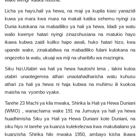
Urithi wa Nasser
Licha ya hayo,hali ya hewa, na maji ya kupita kiasi yanazidi
kuwa ya mara kwa mara na makali katika sehemu nyingi za
Dunia kutokana na mabadiliko ya hali ya hewa. Idadi ya watu
Habari
walio kwenye hatari nyingi zinazohusiana na matukio hayo
ikawa kubwa zaidi kuliko hapo awali, huko hatari hizo, kwa
Harakati ya Nasser kwa Vijana
upande wake, zinakabiliwa na mabadiliko fulani kutokana na
ongezeko la watu, ukuaji wa miji na uharibifu wa mazingira.
Udhamini wa Nasser
Siku hizi,Utabiri wa hali ya hewa hautoshi tena , lakini kutoa
Kanuni na Masharti ya Udhamini wa
utabiri unaotegemea athari unaotahadharisha watu kuhusu
Nasser
athari za hali ya hewa ni haja kubwa na muhimu ili kuokoa
maisha na vyombo vyake.
Nyaraka na Marejeleo
Tarehe 23 Machi ya kila mwaka, Shirika la Hali ya Hewa Duniani
(WMO) , wanachama wake 191 na Jumuiya ya hali ya hewa
Waanzilishi
huadhimisha Siku ya Hali ya Hewa Duniani kote Duniani, na
siku hiyo ni tarehe ya kuanza kutekelezwa kwa makubaliano ya
Raia wa ulimwengu mzima
kuanzisha Shirika hilo mwaka 1950, ambayo kisha ikawa