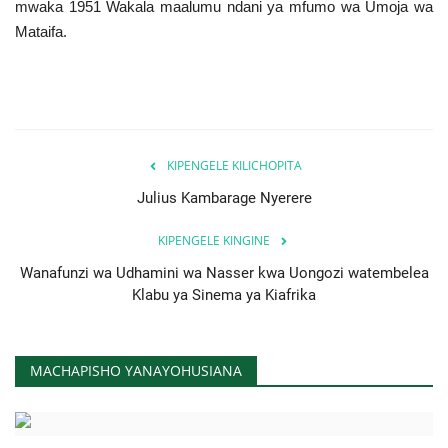
mwaka 1951 Wakala maalumu ndani ya mfumo wa Umoja wa
Nyaraka
Mataifa.
Nafasi
Washiriki
KIPENGELE KILICHOPITA
Video
Julius Kambarage Nyerere
Maonyesho
KIPENGELE KINGINE
Wanafunzi wa Udhamini wa Nasser kwa Uongozi watembelea
Wadhamini
Klabu ya Sinema ya Kiafrika
Language
English
Swahili
español
MACHAPISHO YANAYOHUSIANA
French
Arabic