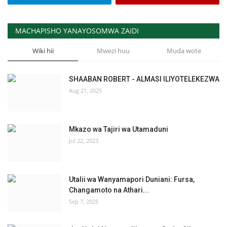
MACHAPISHO YANAYOSOMWA ZAIDI
Wiki hii
Mwezi huu
Muda wote
SHAABAN ROBERT - ALMASI ILIYOTELEKEZWA
Aug 21, 2025
Mkazo wa Tajiri wa Utamaduni
Jul 22, 2023
Utalii wa Wanyamapori Duniani: Fursa,
Changamoto na Athari...
Sep 7, 2025