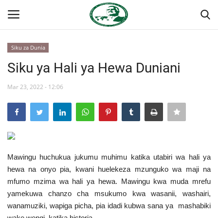
Siku za Dunia
Ingia
Kujiandikisha
Siku ya Hali ya Hewa Duniani
Nyumba
Mar 23, 2022 - 12:06
Jukwaa la Nasser la Kimataifa
Wasiliana
Mawingu huchukua jukumu muhimu katika utabiri wa hali ya
Onyesho la Majaribio
hewa na onyo pia, kwani huelekeza mzunguko wa maji na
mfumo mzima wa hali ya hewa. Mawingu kwa muda mrefu
Misri
yamekuwa chanzo cha msukumo kwa wasanii, washairi,
wanamuziki, wapiga picha, pia idadi kubwa sana ya mashabiki
Timu yetu
wake wengi katika historia.