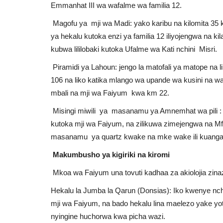
Emmanhat III wa wafalme wa familia 12.
Magofu ya mji wa Madi: yako karibu na kilomita 35
ya hekalu kutoka enzi ya familia 12 iliyojengwa na k
kubwa lililobaki kutoka Ufalme wa Kati nchini Misri.
Piramidi ya Lahoun: jengo la matofali ya matope na l
106 na liko katika mlango wa upande wa kusini na w
mbali na mji wa Faiyum kwa km 22.
Misingi miwili ya masanamu ya Amnemhat wa pili : il
kutoka mji wa Faiyum, na zilikuwa zimejengwa na M
masanamu ya quartz kwake na mke wake ili kuangali
Makumbusho ya kigiriki na kiromi
Mkoa wa Faiyum una tovuti kadhaa za akiolojia zina
Hekalu la Jumba la Qarun (Donsias): Iko kwenye nch
mji wa Faiyum, na bado hekalu lina maelezo yake yo
nyingine huchorwa kwa picha wazi.