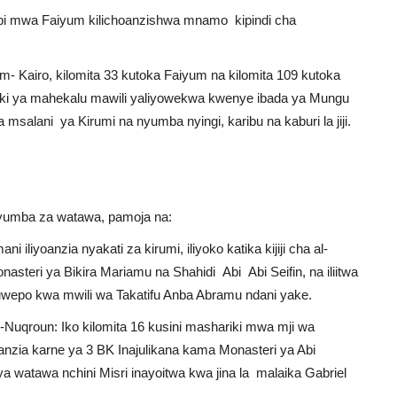
aribi mwa Faiyum kilichoanzishwa mnamo kipindi cha
- Kairo, kilomita 33 kutoka Faiyum na kilomita 109 kutoka
mabaki ya mahekalu mawili yaliyowekwa kwenye ibada ya Mungu
salani ya Kirumi na nyumba nyingi, karibu na kaburi la jiji.
 nyumba za watawa, pamoja na:
iyoanzia nyakati za kirumi, iliyoko katika kijiji cha al-
teri ya Bikira Mariamu na Shahidi Abi Abi Seifin, na iliitwa
uwepo kwa mwili wa Takatifu Anba Abramu ndani yake.
-Nuqroun: Iko kilomita 16 kusini mashariki mwa mji wa
oanzia karne ya 3 BK Inajulikana kama Monasteri ya Abi
watawa nchini Misri inayoitwa kwa jina la malaika Gabriel