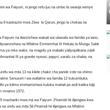
hini wa Faiyum, ni jengo refu-juu na umbo la uwanja wenye
ita 8 kaskazini mwa Ziwa la Qarun, jengo la chokaa na
 Faiyum na ilianzishwa wakati wa utawala wa familia ya tano,
a iliyoanzishwa na Mfalme Eminemhat III Hekalu la Mungu Sabk
shima ya mke wake, na magofu ya mabaki yaliyojulikana zaidi
manhat III ya granite nyeusi, papyri, sarafu za shaba, na
 urefu wa mita 13 na kilele chake cha pande zote na shimo
Mfalme Senusert I wa wafalme wa familia 12 kukumbuka
i ya kilimo imehamishwa kutoka mahali pa asili katika kijiji
um mnamo 1972.
 9 mashariki mwa mji wa Faiyum ,Piramidi hii ilijengwa kwa
na urefu wa mita 58.Piramidi hii ilijengwa na Mfalme