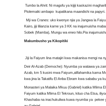
Tumbo la Ahrit: Ni magofu ya kijiji kaskazini magh
Ptolemaiki ambapo kupatikana maandishi na papyri.
Mji wa Cranes: uko kwenye njia ya Jangwa la Faiyum
Kairo, jiji lilianzia karne ya 3 KK na inajumuisha 
Sobek (Mamba), Mungu wa eneo hilo.Pia inajumuisha m
Makumbusho ya Kikopitiki
Jiji la Faiyum lina matajiri kwa makanisa mengi na
Deir Al-Azab (Demoche): Nyumba ya watawa ya zamani il
Azab, km 5 kusini mwa Faiyum,alifahamika kama Monas
kwa jina la Takatifu El Anba Ebram kwa sababu ya k
Monasteri ya Malaika Mkuu (Gabriel) katika Mlima El
Faiyum katika Mlima El Tekroun, kituo cha Etsa, iliy
Khashaba na inachukuliwa kuwa nyumba ya pekee ya 
au Gabriel.