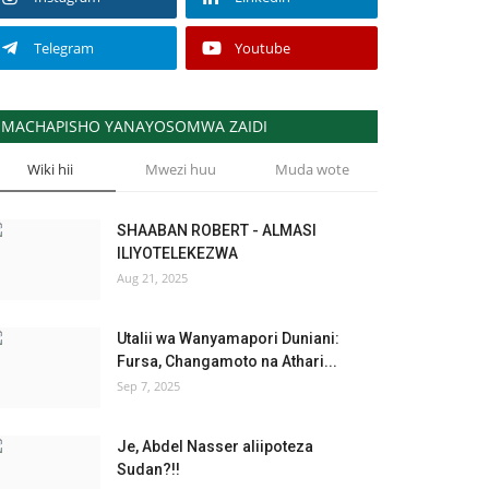
Telegram
Youtube
MACHAPISHO YANAYOSOMWA ZAIDI
Wiki hii
Mwezi huu
Muda wote
SHAABAN ROBERT - ALMASI
ILIYOTELEKEZWA
Aug 21, 2025
Utalii wa Wanyamapori Duniani:
Fursa, Changamoto na Athari...
Sep 7, 2025
Je, Abdel Nasser aliipoteza
Sudan?!!