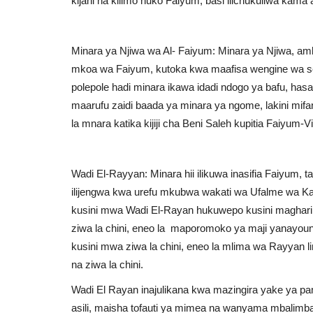
kijani na kilimo huko Faiyum, basi ilichukuliwa kam
Minara ya Njiwa wa Al- Faiyum: Minara ya Njiwa, amb
mkoa wa Faiyum, kutoka kwa maafisa wengine wa ser
polepole hadi minara ikawa idadi ndogo ya bafu, has
maarufu zaidi baada ya minara ya ngome, lakini mifan
la mnara katika kijiji cha Beni Saleh kupitia Faiyum-V
Wadi El-Rayyan: Minara hii ilikuwa inasifia Faiyum,
ilijengwa kwa urefu mkubwa wakati wa Ufalme wa Kati
kusini mwa Wadi El-Rayan hukuwepo kusini maghari
ziwa la chini, eneo la maporomoko ya maji yanayou
kusini mwa ziwa la chini, eneo la mlima wa Rayyan
na ziwa la chini.
Wadi El Rayan inajulikana kwa mazingira yake ya 
asili, maisha tofauti ya mimea na wanyama mbalimbal