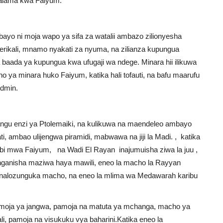
a alama kwa Faiyum.
ayo ni moja wapo ya sifa za watalii ambazo zilionyesha
ikali, mnamo nyakati za nyuma, na zilianza kupungua
a baada ya kupungua kwa ufugaji wa ndege. Minara hii ilikuwa
o ya minara huko Faiyum, katika hali tofauti, na bafu maarufu
idmin.
 tangu enzi ya Ptolemaiki, na kulikuwa na maendeleo ambayo
, ambao ulijengwa piramidi, mabwawa na jiji la Madi. , katika
bi mwa Faiyum, na Wadi El Rayan inajumuisha ziwa la juu ,
nganisha maziwa haya mawili, eneo la macho la Rayyan
 linalozunguka macho, na eneo la mlima wa Medawarah karibu
pamoja ya jangwa, pamoja na matuta ya mchanga, macho ya
i, pamoja na visukuku vya baharini.Katika eneo la