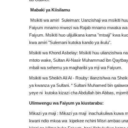
Mabaki ya Kiisilamu
Msikiti wa amiri Suleiman: Uanzishaji wa msikiti h
Faiyum mnamo mwezi wa Rajab mnamo mwaka wa 966 
Faiyum. Msikiti huo ulijulikana kama "mtoaji" kwa
kwa amiri "Sulemani kutoka kando ya ikulu".
Msikiti wa Khond Asbelay: Msikiti huu ulianzishwa 
mtoto wake, Sultan Al-Nasir Muhammad ibn Qaytbay. 
mbali wa sehemu ya magharibi ya mji wa Faiyum.
Msikiti wa Sheikh Ali Al - Rouby: ilianzishwa na She
ya kwanza ya Sultani. “ Sultani Muhamed bin qala
yeye ni kutoka kizazi cha Abdullah bin Abbas, mjo
Ulimwengu wa Faiyum ya kiustarabu:
Mikazi ya maji : Mikazi ya maji inachukuliwa kuwa
kwani ndio mkoa wa kipekee nchini Misri ambao una a