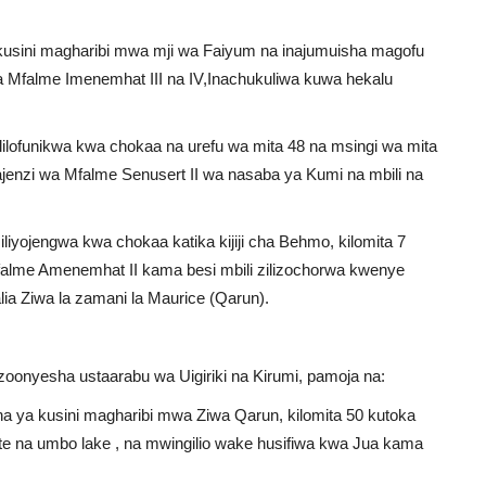
 kusini magharibi mwa mji wa Faiyum na inajumuisha magofu
ila Mfalme Imenemhat III na IV,Inachukuliwa kuwa hekalu
ililofunikwa kwa chokaa na urefu wa mita 48 na msingi wa mita
ajenzi wa Mfalme Senusert II wa nasaba ya Kumi na mbili na
iyojengwa kwa chokaa katika kijiji cha Behmo, kilomita 7
falme Amenemhat II kama besi mbili zilizochorwa kwenye
a Ziwa la zamani la Maurice (Qarun).
zoonyesha ustaarabu wa Uigiriki na Kirumi, pamoja na:
a ya kusini magharibi mwa Ziwa Qarun, kilomita 50 kutoka
te na umbo lake , na mwingilio wake husifiwa kwa Jua kama