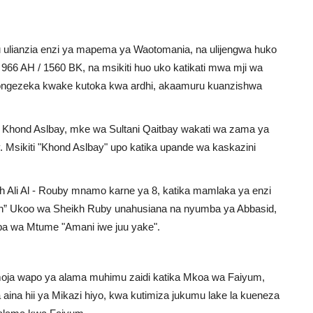
uu ulianzia enzi ya mapema ya Waotomania, na ulijengwa huko
AH / 1560 BK, na msikiti huo uko katikati mwa mji wa
 kuongezeka kwake kutoka kwa ardhi, akaamuru kuanzishwa
na Khond Aslbay, mke wa Sultani Qaitbay wakati wa zama ya
Msikiti "Khond Aslbay" upo katika upande wa kaskazini
ikh Ali Al - Rouby mnamo karne ya 8, katika mamlaka ya enzi
won” Ukoo wa Sheikh Ruby unahusiana na nyumba ya Abbasid,
mba wa Mtume "Amani iwe juu yake".
 moja wapo ya alama muhimu zaidi katika Mkoa wa Faiyum,
ina hii ya Mikazi hiyo, kwa kutimiza jukumu lake la kueneza