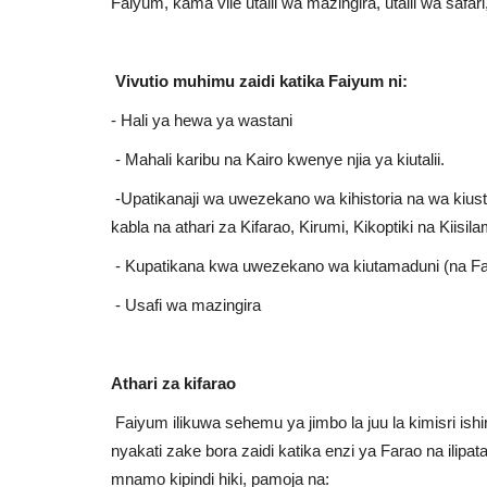
Faiyum, kama vile utalii wa mazingira, utalii wa safari
Vivutio muhimu zaidi katika Faiyum ni:
- Hali ya hewa ya wastani
- Mahali karibu na Kairo kwenye njia ya kiutalii.
-Upatikanaji wa uwezekano wa kihistoria na wa kiu
kabla na athari za Kifarao, Kirumi, Kikoptiki na Kiisil
- Kupatikana kwa uwezekano wa kiutamaduni (na Fan
- Usafi wa mazingira
Athari za kifarao
Faiyum ilikuwa sehemu ya jimbo la juu la kimisri ish
nyakati zake bora zaidi katika enzi ya Farao na ilip
mnamo kipindi hiki, pamoja na: