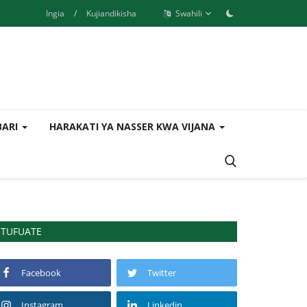
Ingia
/
Kujiandikisha
Swahili
BARI
HARAKATI YA NASSER KWA VIJANA
TUFUATE
Facebook
Twitter
Instagram
Linkedin