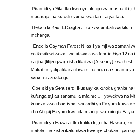
Piramidi ya Sila: Iko kwenye ukingo wa mashariki ,c
madaraja na kurudi nyuma kwa familia ya Tatu.
Hekalu la Kasr El Sagha : liko kwa umbali wa kilo m
mchanga.
Eneo la Cayman Fares: Ni asili ya mji wa zamani wa
na ikasitawi wakati wa utawala wa familia hiyo 12 n
na jina (lilijengwa) kisha likaitwa (Arsenoy) kwa he
Makaburi yalipatikana ikiwa ni pamoja na sanamu ya A
sanamu za udongo.
Obeliski ya Senusert: ilikusanyika kutoka granite na
kufunga taji au sanamu la mfalme .. iliyowekwa na 
kuanza kwa ubadilishaji wa ardhi ya Faiyum kuwa ardh
cha Abgaij Faiyum kwenda mlango wa kuingia Faiy
Piramidi ya Hawara: Iko katika kijiji cha Hawara, km
matofali na kisha ikafunikwa kwenye chokaa , pamoja 