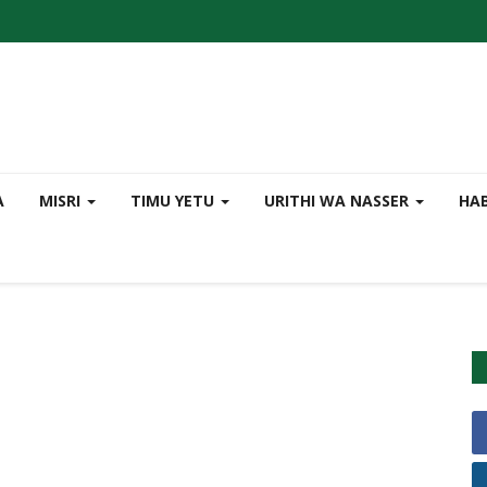
A
MISRI
TIMU YETU
URITHI WA NASSER
HA