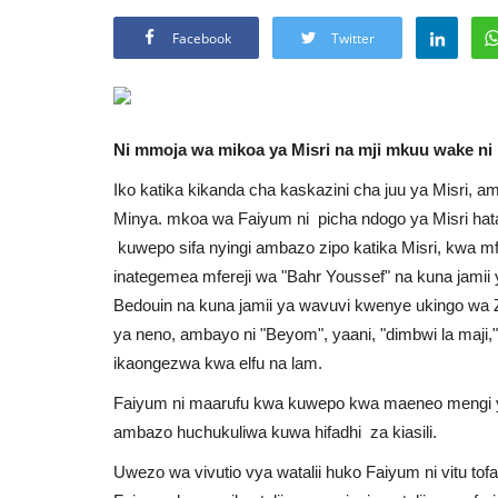
Facebook
Twitter
Ni mmoja wa mikoa ya Misri na mji mkuu wake ni
Iko katika kikanda cha kaskazini cha juu ya Misri, 
Minya. mkoa wa Faiyum ni picha ndogo ya Misri hata
kuwepo sifa nyingi ambazo zipo katika Misri, kwa mfa
inategemea mfereji wa "Bahr Youssef" na kuna jamii y
Bedouin na kuna jamii ya wavuvi kwenye ukingo wa Zi
ya neno, ambayo ni "Beyom", yaani, "dimbwi la maji,"
ikaongezwa kwa elfu na lam.
Faiyum ni maarufu kwa kuwepo kwa maeneo mengi ya
ambazo huchukuliwa kuwa hifadhi za kiasili.
Uwezo wa vivutio vya watalii huko Faiyum ni vitu tof