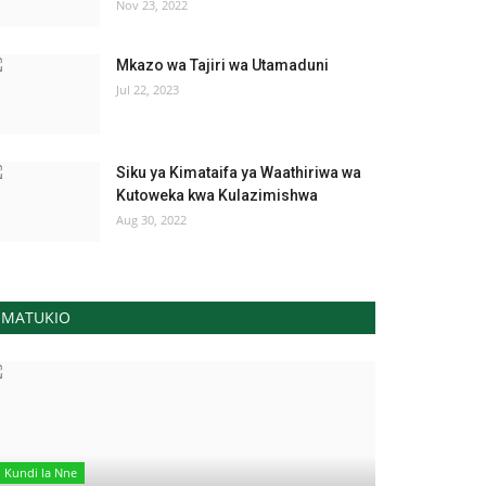
Nov 23, 2022
Mkazo wa Tajiri wa Utamaduni
Jul 22, 2023
Siku ya Kimataifa ya Waathiriwa wa
Kutoweka kwa Kulazimishwa
Aug 30, 2022
MATUKIO
Kundi la Nne