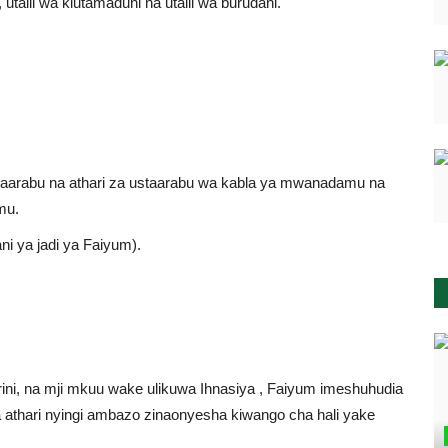
, utalii wa kiutamaduni na utalii wa burudani.
staarabu na athari za ustaarabu wa kabla ya mwanadamu na
amu.
i ya jadi ya Faiyum).
irini, na mji mkuu wake ulikuwa Ihnasiya , Faiyum imeshuhudia
ata athari nyingi ambazo zinaonyesha kiwango cha hali yake