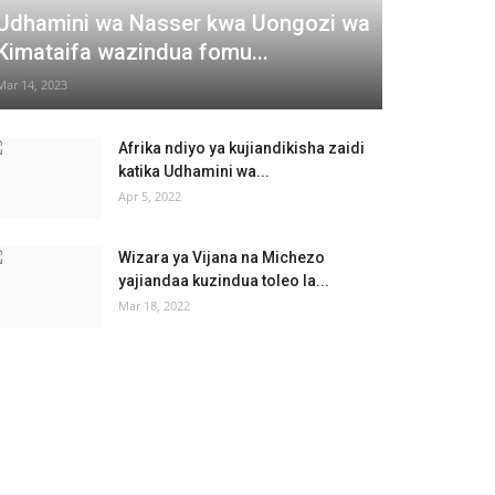
Udhamini wa Nasser kwa Uongozi wa
Kimataifa wazindua fomu...
Mar 14, 2023
Afrika ndiyo ya kujiandikisha zaidi
katika Udhamini wa...
Apr 5, 2022
Wizara ya Vijana na Michezo
yajiandaa kuzindua toleo la...
Mar 18, 2022