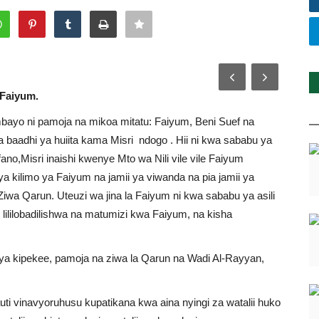
 Faiyum.
ambayo ni pamoja na mikoa mitatu: Faiyum, Beni Suef na
 baadhi ya huiita kama Misri ndogo . Hii ni kwa sababu ya
no,Misri inaishi kwenye Mto wa Nili vile vile Faiyum
a kilimo ya Faiyum na jamii ya viwanda na pia jamii ya
wa Qarun. Uteuzi wa jina la Faiyum ni kwa sababu ya asili
 lililobadilishwa na matumizi kwa Faiyum, na kisha
 kipekee, pamoja na ziwa la Qarun na Wadi Al-Rayyan,
auti vinavyoruhusu kupatikana kwa aina nyingi za watalii huko