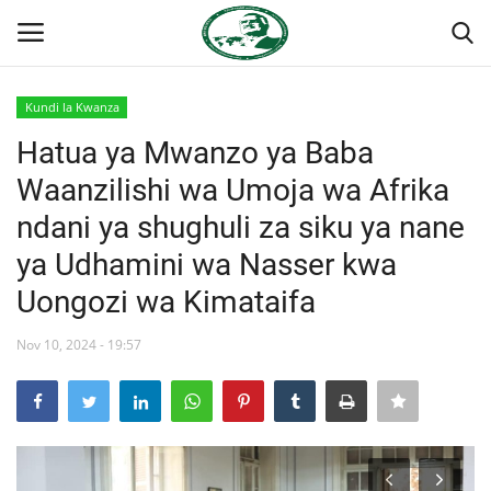
Kundi la Kwanza
Ingia
Kujiandikisha
Hatua ya Mwanzo ya Baba
Waanzilishi wa Umoja wa Afrika
Nyumba
ndani ya shughuli za siku ya nane
Jukwaa la Nasser la Kimataifa
ya Udhamini wa Nasser kwa
Uongozi wa Kimataifa
Wasiliana
Nov 10, 2024 - 19:57
Onyesho la Majaribio
Misri
Timu yetu