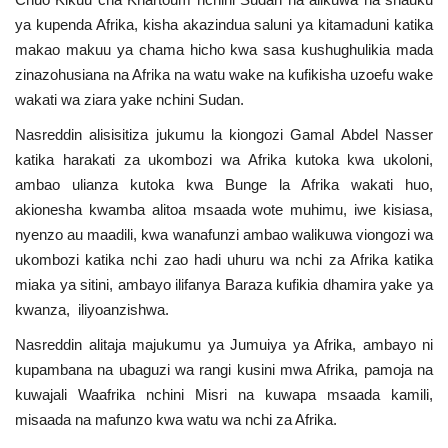
ya kupenda Afrika, kisha akazindua saluni ya kitamaduni katika
makao makuu ya chama hicho kwa sasa kushughulikia mada
zinazohusiana na Afrika na watu wake na kufikisha uzoefu wake
wakati wa ziara yake nchini Sudan.
Nasreddin alisisitiza jukumu la kiongozi Gamal Abdel Nasser
katika harakati za ukombozi wa Afrika kutoka kwa ukoloni,
ambao ulianza kutoka kwa Bunge la Afrika wakati huo,
akionesha kwamba alitoa msaada wote muhimu, iwe kisiasa,
nyenzo au maadili, kwa wanafunzi ambao walikuwa viongozi wa
ukombozi katika nchi zao hadi uhuru wa nchi za Afrika katika
miaka ya sitini, ambayo ilifanya Baraza kufikia dhamira yake ya
kwanza, iliyoanzishwa.
Nasreddin alitaja majukumu ya Jumuiya ya Afrika, ambayo ni
kupambana na ubaguzi wa rangi kusini mwa Afrika, pamoja na
kuwajali Waafrika nchini Misri na kuwapa msaada kamili,
misaada na mafunzo kwa watu wa nchi za Afrika.