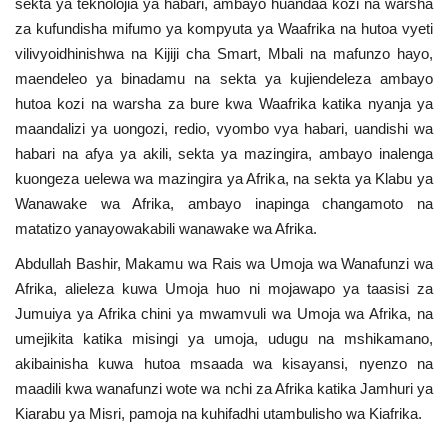
sekta ya teknolojia ya habari, ambayo huandaa kozi na warsha
za kufundisha mifumo ya kompyuta ya Waafrika na hutoa vyeti
vilivyoidhinishwa na Kijiji cha Smart, Mbali na mafunzo hayo,
maendeleo ya binadamu na sekta ya kujiendeleza ambayo
hutoa kozi na warsha za bure kwa Waafrika katika nyanja ya
maandalizi ya uongozi, redio, vyombo vya habari, uandishi wa
habari na afya ya akili, sekta ya mazingira, ambayo inalenga
kuongeza uelewa wa mazingira ya Afrika, na sekta ya Klabu ya
Wanawake wa Afrika, ambayo inapinga changamoto na
matatizo yanayowakabili wanawake wa Afrika.
Abdullah Bashir, Makamu wa Rais wa Umoja wa Wanafunzi wa
Afrika, alieleza kuwa Umoja huo ni mojawapo ya taasisi za
Jumuiya ya Afrika chini ya mwamvuli wa Umoja wa Afrika, na
umejikita katika misingi ya umoja, udugu na mshikamano,
akibainisha kuwa hutoa msaada wa kisayansi, nyenzo na
maadili kwa wanafunzi wote wa nchi za Afrika katika Jamhuri ya
Kiarabu ya Misri, pamoja na kuhifadhi utambulisho wa Kiafrika.