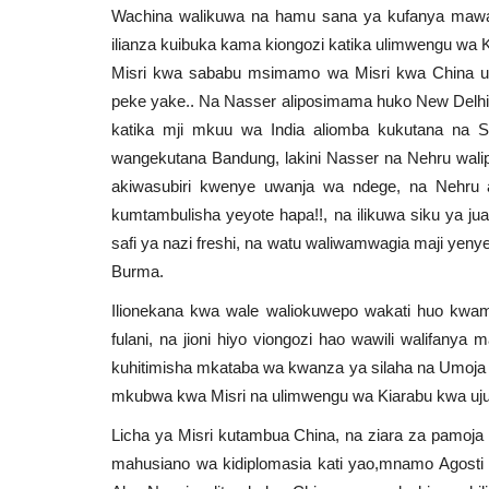
Wachina walikuwa na hamu sana ya kufanya mawasi
ilianza kuibuka kama kiongozi katika ulimwengu wa 
Misri kwa sababu msimamo wa Misri kwa China 
peke yake.. Na Nasser aliposimama huko New Delhi 
katika mji mkuu wa India aliomba kukutana na Sh
wangekutana Bandung, lakini Nasser na Nehru wal
akiwasubiri kwenye uwanja wa ndege, na Nehru alis
kumtambulisha yeyote hapa!!, na ilikuwa siku ya j
safi ya nazi freshi, na watu waliwamwagia maji yen
Burma.
Ilionekana kwa wale waliokuwepo wakati huo kwa
fulani, na jioni hiyo viongozi hao wawili walifany
kuhitimisha mkataba wa kwanza ya silaha na Umoja 
mkubwa kwa Misri na ulimwengu wa Kiarabu kwa uj
Licha ya Misri kutambua China, na ziara za pamoja 
mahusiano wa kidiplomasia kati yao,mnamo Agosti