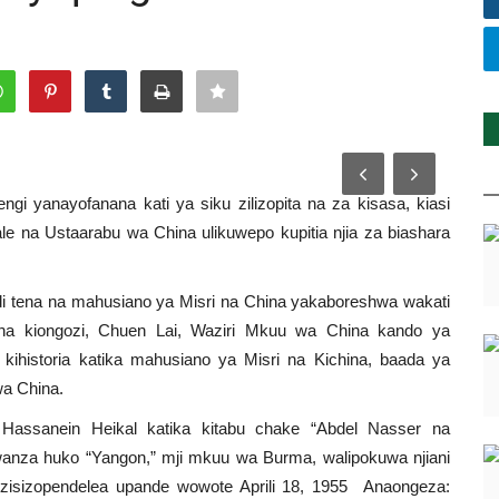
gi yanayofanana kati ya siku zilizopita na za kisasa, kiasi
e na Ustaarabu wa China ulikuwepo kupitia njia za biashara
 tena na mahusiano ya Misri na China yakaboreshwa wakati
na kiongozi, Chuen Lai, Waziri Mkuu wa China kando ya
kihistoria katika mahusiano ya Misri na Kichina, baada ya
wa China.
assanein Heikal katika kitabu chake “Abdel Nasser na
wanza huko “Yangon,” mji mkuu wa Burma, walipokuwa njiani
zisizopendelea upande wowote Aprili 18, 1955 Anaongeza: