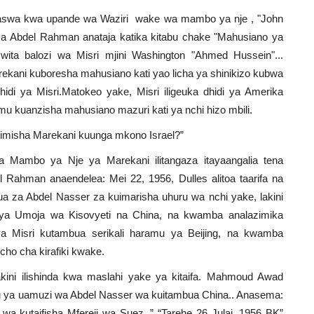
 haswa kwa upande wa Waziri wake wa mambo ya nje , "John
sa Abdel Rahman anataja katika kitabu chake "Mahusiano ya
wita balozi wa Misri mjini Washington "Ahmed Hussein"...
ekani kuboresha mahusiano kati yao licha ya shinikizo kubwa
idi ya Misri.Matokeo yake, Misri iligeuka dhidi ya Amerika
mu kuanzisha mahusiano mazuri kati ya nchi hizo mbili.
lazimisha Marekani kuunga mkono Israel?”
a Mambo ya Nje ya Marekani ilitangaza itayaangalia tena
 Rahman anaendelea: Mei 22, 1956, Dulles alitoa taarifa na
 za Abdel Nasser za kuimarisha uhuru wa nchi yake, lakini
ya Umoja wa Kisovyeti na China, na kwamba analazimika
a Misri kutambua serikali haramu ya Beijing, na kwamba
cho cha kirafiki kwake.
 lakini ilishinda kwa maslahi yake ya kitaifa. Mahmoud Awad
abu ya uamuzi wa Abdel Nasser wa kuitambua China.. Anasema:
wa kutaifisha Mfereji wa Suez .” “Tarehe 26 Julai, 1956 BK”