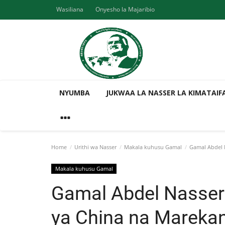
Wasiliana
Onyesho la Majaribio
NYUMBA
JUKWAA LA NASSER LA KIMATAIF
Home
Urithi wa Nasser
Makala kuhusu Gamal
Gamal Abdel N
Makala kuhusu Gamal
Gamal Abdel Nasser 
ya China na Marekan