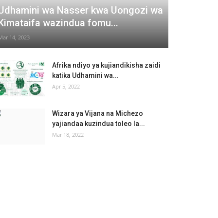
Udhamini wa Nasser kwa Uongozi wa
Kimataifa wazindua fomu...
Mar 14, 2023
Afrika ndiyo ya kujiandikisha zaidi
katika Udhamini wa...
Apr 5, 2022
Wizara ya Vijana na Michezo
yajiandaa kuzindua toleo la...
Mar 18, 2022