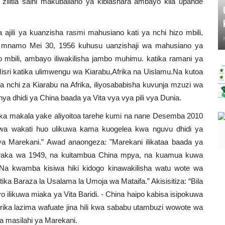
 zilitia saini makubaliano ya kibiashara ambayo kila upande
ajili ya kuanzisha rasmi mahusiano kati ya nchi hizo mbili,
oja mnamo Mei 30, 1956 kuhusu uanzishaji wa mahusiano ya
zo mbili, ambayo iliwakilisha jambo muhimu. katika ramani ya
isri katika ulimwengu wa Kiarabu,Afrika na Uislamu.Na kutoa
 nchi za Kiarabu na Afrika, iliyosababisha kuvunja mzuzi wa
nya dhidi ya China baada ya Vita vya vya pili vya Dunia.
 makala yake aliyoitoa tarehe kumi na nane Desemba 2010
 wa wakati huo ulikuwa kama kuogelea kwa nguvu dhidi ya
 Marekani.” Awad anaongeza: "Marekani ilikataa baada ya
mwaka wa 1949, na kuitambua China mpya, na kuamua kuwa
n"Na kwamba kisiwa hiki kidogo kinawakilisha watu wote wa
ka Baraza la Usalama la Umoja wa Mataifa.” Akisisitiza: “Bila
hiyo ilikuwa miaka ya Vita Baridi. - China haipo kabisa isipokuwa
erika lazima wafuate jina hili kwa sababu utambuzi wowote wa
ya masilahi ya Marekani.