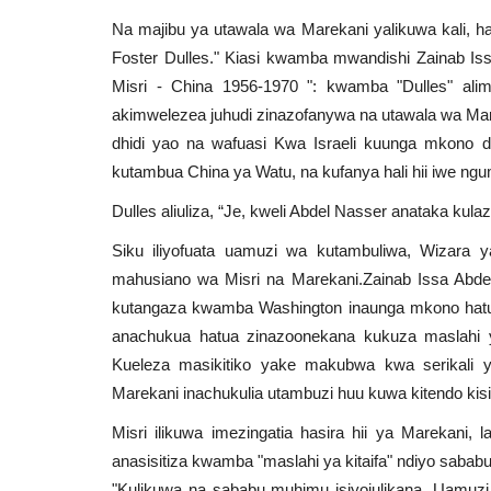
Na majibu ya utawala wa Marekani yalikuwa kali,
Foster Dulles." Kiasi kwamba mwandishi Zainab Is
Misri - China 1956-1970 ": kwamba "Dulles" alim
akimwelezea juhudi zinazofanywa na utawala wa Mar
dhidi yao na wafuasi Kwa Israeli kuunga mkono dh
kutambua China ya Watu, na kufanya hali hii iwe ngu
Dulles aliuliza, “Je, kweli Abdel Nasser anataka ku
Siku iliyofuata uamuzi wa kutambuliwa, Wizara y
mahusiano wa Misri na Marekani.Zainab Issa Abdel
kutangaza kwamba Washington inaunga mkono hatua
anachukua hatua zinazoonekana kukuza maslahi 
Kueleza masikitiko yake makubwa kwa serikali y
Marekani inachukulia utambuzi huu kuwa kitendo kisi
Misri ilikuwa imezingatia hasira hii ya Marekani,
anasisitiza kwamba "maslahi ya kitaifa" ndiyo sab
"Kulikuwa na sababu muhimu isiyojulikana. Uamuzi 