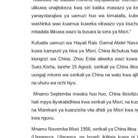
ulikuwa unajitokeza kwa siri katika mawazo ya k
yanayotarajiwa ya uamuzi huo wa kimataifa, kub
washirika wao kuamua kuweka vikwazo vya kiuchumi
mbadala lilikuwa wazo la busara la sera ya Misri."
Kufuatia uamuzi wa Hayati Rais Gamal Abdel Nasse
kuwa kampuni ya hisa ya Misri, China ilichukua h
kiongozi wa China. Zhou Enlai aliweka wazi kuwa 
Suez.Kisha, tarehe 15 Agosti, serikali ya China ilito
uungaji mkono wa serikali ya China na watu kwa ajili
na uhuru wa nchi hiyo.
Mnamo Septemba mwaka huo huo, China ilisisitiza
hati mpya iliyokabidhiwa kwa serikali ya Misri, na 
na Marekani ya kuanzisha vita dhidi ya Misri kwa ng
kwa nguvu.
Mnamo Novemba Mosi 1956, serikali ya China ilitoa ta
(Uingereza, Ufaransa, na Israel) ikilitaja kuwa 