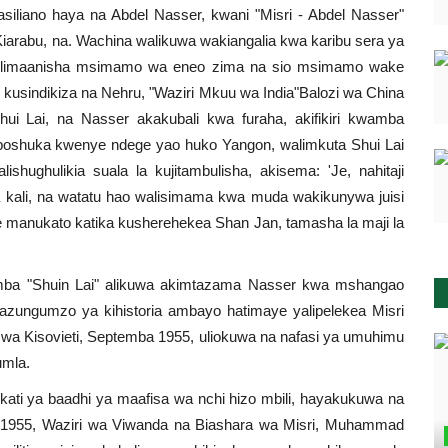
liano haya na Abdel Nasser, kwani "Misri - Abdel Nasser"
Kiarabu, na. Wachina walikuwa wakiangalia kwa karibu sera ya
ulimaanisha msimamo wa eneo zima na sio msimamo wake
kusindikiza na Nehru, "Waziri Mkuu wa India"Balozi wa China
ui Lai, na Nasser akakubali kwa furaha, akifikiri kwamba
iposhuka kwenye ndege yao huko Yangon, walimkuta Shui Lai
hughulikia suala la kujitambulisha, akisema: 'Je, nahitaji
ua kali, na watatu hao walisimama kwa muda wakikunywa juisi
ye manukato katika kusherehekea Shan Jan, tamasha la maji la
mba "Shuin Lai" alikuwa akimtazama Nasser kwa mshangao
a mazungumzo ya kihistoria ambayo hatimaye yalipelekea Misri
wa Kisovieti, Septemba 1955, uliokuwa na nafasi ya umuhimu
umla.
kati ya baadhi ya maafisa wa nchi hizo mbili, hayakukuwa na
 1955, Waziri wa Viwanda na Biashara wa Misri, Muhammad