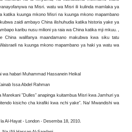
ayofanywa na Misri. watu wa Misri ili kulinda mamlaka ya
na katika kuunga mkono Misri na kuunga mkono mapambano
bwa zaidi ambayo China ilishuhudia katika historia yake ya
bapo karibu nusu milioni ya raia wa China katika mji mkuu. ,
 kote China walifanya maandamano makubwa kwa siku tatu
 Waisraeli na kuunga mkono mapambano ya haki ya watu wa
hi wa habari Muhammad Hassanein Heikal
 Zainab Issa Abdel Rahman
Marekani "Dulles" anapinga kuitambua Misri kwa Jamhuri ya
endo kisicho cha kirafiki kwa nchi yake". Na/ Mwandishi wa
 la Al-Hayat - London - Desemba 18, 2010.
 Na /Ali Hassan Al-Saadani.