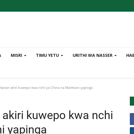
A
MISRI
TIMU YETU
URITHI WA NASSER
HA
asser akiri kuwepo kwa nchi ya China na Marekani yapinga
akiri kuwepo kwa nchi
i yapinga