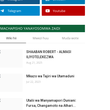
Telegram
Youtube
MACHAPISHO YANAYOSOMWA ZAIDI
Wiki hii
Mwezi huu
Muda wote
SHAABAN ROBERT - ALMASI
ILIYOTELEKEZWA
Aug 21, 2025
Mkazo wa Tajiri wa Utamaduni
Jul 22, 2023
Utalii wa Wanyamapori Duniani:
Fursa, Changamoto na Athari...