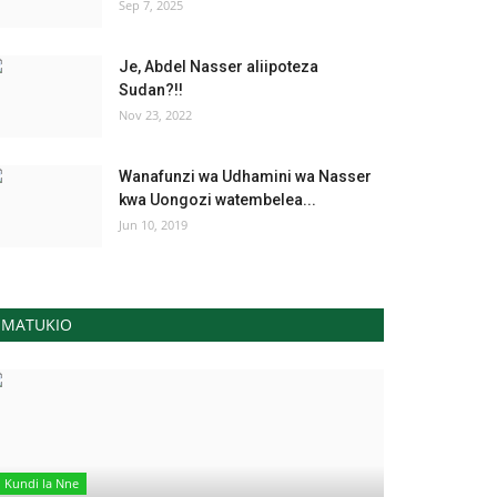
Sep 7, 2025
Je, Abdel Nasser aliipoteza
Sudan?!!
Nov 23, 2022
Wanafunzi wa Udhamini wa Nasser
kwa Uongozi watembelea...
Jun 10, 2019
MATUKIO
Kundi la Nne