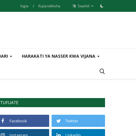
Ingia
/
Kujiandikisha
Swahili
BARI
HARAKATI YA NASSER KWA VIJANA
TUFUATE
Facebook
Twitter
Instagram
Linkedin