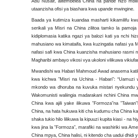
Abu Nusair, alitembelea China na pande hizo mbili
utaanzisha ofisi ya biashara kwa upande mwingine.
Baada ya kutimiza kuandaa masharti kikamilifu kwa 
serikali ya Misri na China zilitoa tamko la pam
kidiplomasia katika ngazi ya balozi kati ya nchi hi
mahusiano wa kimataifa, kwa kuzingatia nafasi ya M
nafasi safi kwa China kuanzisha mahusiano rasmi na
Magharibi ambayo vikosi vya ukoloni vilikuwa vikiufa
Mwandishi wa Habari Mahmoud Awad anasema katika
kwa kichwa "Misri na Uchina - Habari": “Uamuzi
mkondo wa dhoruba na kuvuka mistari nyekundu ya
Wakomunisti waliingia madarakani nchini China 
China kwa ajili yake ilikuwa "Formoza"na "Taiwa
China, na hata hukuwa kiti cha kudumu cha China kati
shaka tukio hilo lilikuwa la kipuuzi kupita kiasi - na 
kwa jina la "Formoza", marafiki na washiriki wa Am
China mpya, China halisi, ni kitendo cha uadui dhidi 