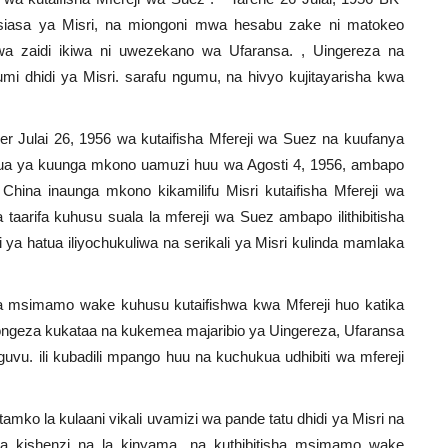
isiasa ya Misri, na miongoni mwa hesabu zake ni matokeo
wa zaidi ikiwa ni uwezekano wa Ufaransa. , Uingereza na
 dhidi ya Misri. sarafu ngumu, na hivyo kujitayarisha kwa
r Julai 26, 1956 wa kutaifisha Mfereji wa Suez na kuufanya
atua ya kuunga mkono uamuzi huu wa Agosti 4, 1956, ambapo
China inaunga mkono kikamilifu Misri kutaifisha Mfereji wa
a taarifa kuhusu suala la mfereji wa Suez ambapo ilithibitisha
 ya hatua iliyochukuliwa na serikali ya Misri kulinda mamlaka
 msimamo wake kuhusu kutaifishwa kwa Mfereji huo katika
kuongeza kukataa na kukemea majaribio ya Uingereza, Ufaransa
uvu. ili kubadili mpango huu na kuchukua udhibiti wa mfereji
mko la kulaani vikali uvamizi wa pande tatu dhidi ya Misri na
ni la kishenzi na la kinyama, na kuthibitisha msimamo wake