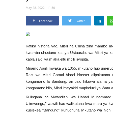
May 28, 2022 - 11:50
Facebook
Twitter
Katika historia yao, Misri na China zina mambo men
kwamba uhusiano kati ya Ustaarabu wa Misri ya kal
kabla zaidi ya miaka elfu mbili iliyopita.
Mnamo Aprili mwaka wa 1955, mkutano huo umerudi
Rais wa Misri Gamal Abdel Nasser alipokutana 
kongamano la Bandung, ambalo lilikuwa alama ya 
kongamano hilo, Misri imeyakiri mapinduzi ya Watu 
Kulingana na Mwandishi wa Habari Muhammad H
Ulimwengu,” wawili hao walikutana kwa mara ya k
kuelekea “Bandung” kuhudhuria Mkutano wa Nchi 