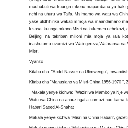
madhubuti wa kuunga mkono mapambano ya haki yan
nchi na uhuru wa Taifa. Msimamo wa watu wa Chi
yake ulidhihirika wakati mmoja wa maandamano maku
kisasa, kuunga mkono Misri na kukemea uchokozi, am
Beijing, na takriban milioni mia moja ya raia
inashutumu uvamizi wa Waiingereza,Wafaransa na
Misri.
Vyanzo
Kitabu cha "Abdel Nasser na Ulimwengu", mwandis
Kitabu cha "Mahusiano ya Misri-China 1956-1970 ",
Makala yenye kichwa: "Waziri wa Mambo ya Nje wa 
Watu wa China na anauzingatia uamuzi huo kama kit
Habari Saeed Al-Shahat
Makala yenye kichwa "Misri na China Habari", gazeti
Makala yenye kichwa "Mahusiano ya Misri na China".