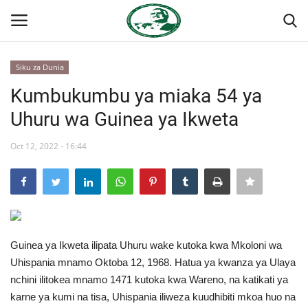
Siku za Dunia
Ingia
Kujiandikisha
Kumbukumbu ya miaka 54 ya
Uhuru wa Guinea ya Ikweta
Nyumba
Oct 12, 2022 - 16:44
Jukwaa la Nasser la Kimataifa
Wasiliana
Onyesho la Majaribio
Guinea ya Ikweta ilipata Uhuru wake kutoka kwa Mkoloni wa
Misri
Uhispania mnamo Oktoba 12, 1968. Hatua ya kwanza ya Ulaya
nchini ilitokea mnamo 1471 kutoka kwa Wareno, na katikati ya
Timu yetu
karne ya kumi na tisa, Uhispania iliweza kuudhibiti mkoa huo na