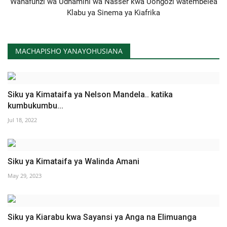
Wanafunzi wa Udhamini wa Nasser kwa Uongozi watembelea
Nyaraka
Klabu ya Sinema ya Kiafrika
Nafasi
MACHAPISHO YANAYOHUSIANA
Washiriki
Video
Siku ya Kimataifa ya Nelson Mandela.. katika
kumbukumbu...
Maonyesho
Jul 18, 2022
Wadhamini
Siku ya Kimataifa ya Walinda Amani
Language
May 29, 2023
English
Swahili
español
French
Arabic
Siku ya Kiarabu kwa Sayansi ya Anga na Elimuanga