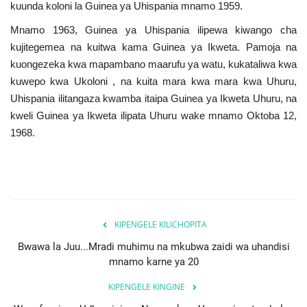
kuunda koloni la Guinea ya Uhispania mnamo 1959.
Urithi wa Nasser
Mnamo 1963, Guinea ya Uhispania ilipewa kiwango cha
kujitegemea na kuitwa kama Guinea ya Ikweta. Pamoja na
Habari
kuongezeka kwa mapambano maarufu ya watu, kukataliwa kwa
kuwepo kwa Ukoloni , na kuita mara kwa mara kwa Uhuru,
Harakati ya Nasser kwa Vijana
Uhispania ilitangaza kwamba itaipa Guinea ya Ikweta Uhuru, na
kweli Guinea ya Ikweta ilipata Uhuru wake mnamo Oktoba 12,
Kanuni na Masharti ya Udhamini wa
1968.
Nasser
Udhamini wa Nasser
Nyaraka na Marejeleo
KIPENGELE KILICHOPITA
Bwawa la Juu...Mradi muhimu na mkubwa zaidi wa uhandisi
Waanzilishi
mnamo karne ya 20
Raia wa ulimwengu mzima
KIPENGELE KINGINE