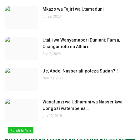
Mkazo wa Tajiri wa Utamaduni
Jul 22, 2023
Utalii wa Wanyamapori Duniani: Fursa,
Changamoto na Athari...
Sep 7, 2025
Je, Abdel Nasser aliipoteza Sudan?!!
Nov 23, 2022
Wanafunzi wa Udhamini wa Nasser kwa
Uongozi watembelea...
Jun 10, 2019
Kundi la Nne