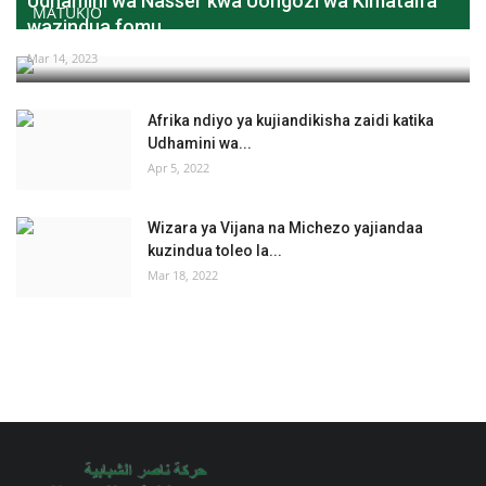
Udhamini wa Nasser kwa Uongozi wa Kimataifa
MATUKIO
wazindua fomu...
Mar 14, 2023
Afrika ndiyo ya kujiandikisha zaidi katika
Udhamini wa...
Apr 5, 2022
Wizara ya Vijana na Michezo yajiandaa
kuzindua toleo la...
Mar 18, 2022