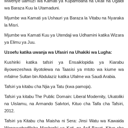
Mwenye uamuzi wa Kamati ya Kupambana na Ukali na Ugaidi
wa Baraza Kuu la Utamaduni.
Mjumbe wa Kamati ya Ushauri ya Baraza la Vitabu na Nyaraka
la Misri.
Mjumbe wa Kamati Kuu ya Utendaji wa Udhamini katika Wizara
ya Elimu ya Juu.
Uzoefu katika uwanja wa Ufasiri na Uhakiki wa Lugha:
Kushiriki katika tafsiri ya Ensaiklopidia ya Kiarabu
iliyowezeshwa iliyotolewa na Taasisi ya mtoto wa kiume wa
mfalme Sultan bin Abdulaziz katika Ufalme wa Saudi Arabia.
Tafsiri ya kitabu cha Njia ya Tatu (kwa pamoja).
Tafsiri ya kitabu The Public Domain: Liberal Modernity, Ukatoliki
na Uislamu, na Armando Salvtori, Kituo cha Taifa cha Tafsiri,
2012.
Tafsiri ya Kitabu cha Maisha ni Sera: Jinsi Watu wa Kawaida
Wanavyobadilisha Mashariki ya Kati, na Asif Bayat, Kituo cha