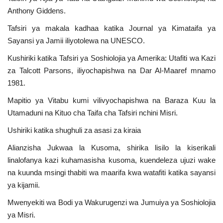
Anthony Giddens.
Tafsiri ya makala kadhaa katika Journal ya Kimataifa ya
Sayansi ya Jamii iliyotolewa na UNESCO.
Kushiriki katika Tafsiri ya Soshiolojia ya Amerika: Utafiti wa Kazi
za Talcott Parsons, iliyochapishwa na Dar Al-Maaref mnamo
1981.
Mapitio ya Vitabu kumi vilivyochapishwa na Baraza Kuu la
Utamaduni na Kituo cha Taifa cha Tafsiri nchini Misri.
Ushiriki katika shughuli za asasi za kiraia
Alianzisha Jukwaa la Kusoma, shirika lisilo la kiserikali
linalofanya kazi kuhamasisha kusoma, kuendeleza ujuzi wake
na kuunda msingi thabiti wa maarifa kwa watafiti katika sayansi
ya kijamii.
Mwenyekiti wa Bodi ya Wakurugenzi wa Jumuiya ya Soshiolojia
ya Misri.