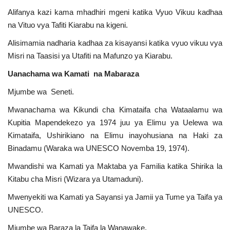
Alifanya kazi kama mhadhiri mgeni katika Vyuo Vikuu kadhaa
na Vituo vya Tafiti Kiarabu na kigeni.
Alisimamia nadharia kadhaa za kisayansi katika vyuo vikuu vya
Misri na Taasisi ya Utafiti na Mafunzo ya Kiarabu.
Uanachama wa Kamati na Mabaraza
Mjumbe wa Seneti.
Mwanachama wa Kikundi cha Kimataifa cha Wataalamu wa
Kupitia Mapendekezo ya 1974 juu ya Elimu ya Uelewa wa
Kimataifa, Ushirikiano na Elimu inayohusiana na Haki za
Binadamu (Waraka wa UNESCO Novemba 19, 1974).
Mwandishi wa Kamati ya Maktaba ya Familia katika Shirika la
Kitabu cha Misri (Wizara ya Utamaduni).
Mwenyekiti wa Kamati ya Sayansi ya Jamii ya Tume ya Taifa ya
UNESCO.
Mjumbe wa Baraza la Taifa la Wanawake.