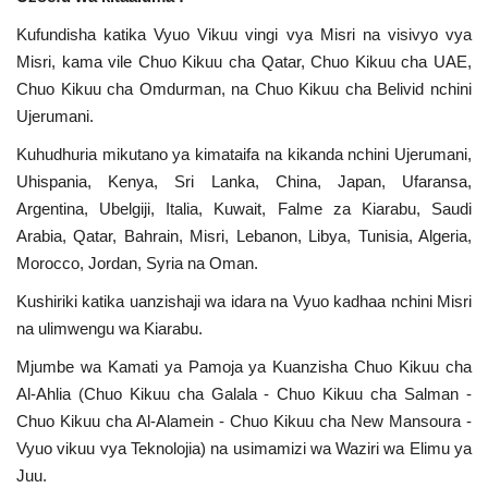
Kufundisha katika Vyuo Vikuu vingi vya Misri na visivyo vya
Misri, kama vile Chuo Kikuu cha Qatar, Chuo Kikuu cha UAE,
Chuo Kikuu cha Omdurman, na Chuo Kikuu cha Belivid nchini
Ujerumani.
Kuhudhuria mikutano ya kimataifa na kikanda nchini Ujerumani,
Uhispania, Kenya, Sri Lanka, China, Japan, Ufaransa,
Argentina, Ubelgiji, Italia, Kuwait, Falme za Kiarabu, Saudi
Arabia, Qatar, Bahrain, Misri, Lebanon, Libya, Tunisia, Algeria,
Morocco, Jordan, Syria na Oman.
Kushiriki katika uanzishaji wa idara na Vyuo kadhaa nchini Misri
na ulimwengu wa Kiarabu.
Mjumbe wa Kamati ya Pamoja ya Kuanzisha Chuo Kikuu cha
Al-Ahlia (Chuo Kikuu cha Galala - Chuo Kikuu cha Salman -
Chuo Kikuu cha Al-Alamein - Chuo Kikuu cha New Mansoura -
Vyuo vikuu vya Teknolojia) na usimamizi wa Waziri wa Elimu ya
Juu.