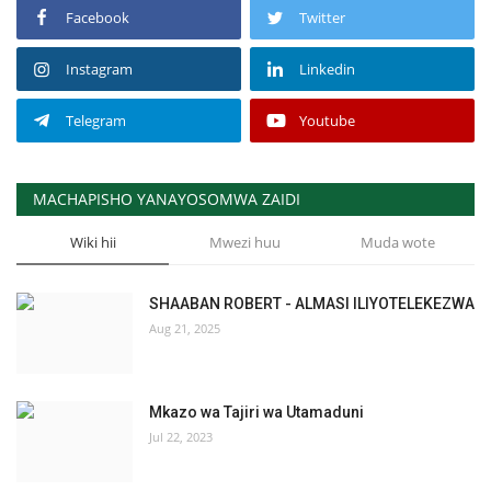
Facebook
Twitter
Instagram
Linkedin
Telegram
Youtube
MACHAPISHO YANAYOSOMWA ZAIDI
Wiki hii
Mwezi huu
Muda wote
SHAABAN ROBERT - ALMASI ILIYOTELEKEZWA
Aug 21, 2025
Mkazo wa Tajiri wa Utamaduni
Jul 22, 2023