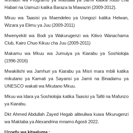
Nyaraka
Habari na Uamuzi katika Baraza la Mawaziri (2009-2012).
Mkuu wa Taasisi ya Maendeleo ya Uongozi katika Helwan,
Nafasi
Wizara ya Elimu ya Juu (2009-2011)
Mwenyekiti wa Bodi ya Wakurugenzi wa Kitivo Wanachama
Washiriki
Club, Kairo Chuo Kikuu cha Juu (2009-2011)
Video
Makamu wa Mkuu wa Jumuiya ya Kiarabu ya Soshiolojia
(1996-2016)
Maonyesho
Mwakilishi wa Jamhuri ya Kiarabu ya Misri mara mbili katika
mikutano ya Kamati ya Sayansi ya Jamii na Binadamu ya
Wadhamini
UNESCO wakati wa Mkutano Mkuu.
Language
Mkuu wa Idara ya Soshiolojia katika Taasisi ya Tafiti na Mafunzo
ya Kiarabu.
English
Swahili
español
Dkt Ahmed Abdullah Zayed Hegab aliteuliwa kuwa Mkurugenzi
French
Arabic
wa Maktaba ya Alexandrina mnamo Agosti 2022.
Uzoefu wa kitaaluma :