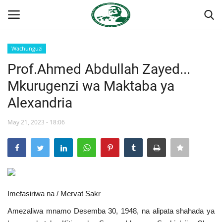
Wachunguzi
Ingia
Kujiandikisha
Prof.Ahmed Abdullah Zayed...
Mkurugenzi wa Maktaba ya
Nyumba
Alexandria
Jukwaa la Nasser la Kimataifa
May 21, 2023 - 18:06
Wasiliana
Onyesho la Majaribio
Misri
Imefasiriwa na / Mervat Sakr
Amezaliwa mnamo Desemba 30, 1948, na alipata shahada ya
Timu yetu