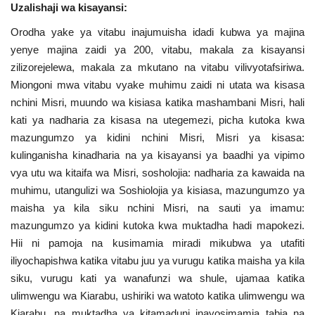
Uzalishaji wa kisayansi:
Orodha yake ya vitabu inajumuisha idadi kubwa ya majina
yenye majina zaidi ya 200, vitabu, makala za kisayansi
zilizorejelewa, makala za mkutano na vitabu vilivyotafsiriwa.
Miongoni mwa vitabu vyake muhimu zaidi ni utata wa kisasa
nchini Misri, muundo wa kisiasa katika mashambani Misri, hali
kati ya nadharia za kisasa na utegemezi, picha kutoka kwa
mazungumzo ya kidini nchini Misri, Misri ya kisasa:
kulinganisha kinadharia na ya kisayansi ya baadhi ya vipimo
vya utu wa kitaifa wa Misri, sosholojia: nadharia za kawaida na
muhimu, utangulizi wa Soshiolojia ya kisiasa, mazungumzo ya
maisha ya kila siku nchini Misri, na sauti ya imamu:
mazungumzo ya kidini kutoka kwa muktadha hadi mapokezi.
Hii ni pamoja na kusimamia miradi mikubwa ya utafiti
iliyochapishwa katika vitabu juu ya vurugu katika maisha ya kila
siku, vurugu kati ya wanafunzi wa shule, ujamaa katika
ulimwengu wa Kiarabu, ushiriki wa watoto katika ulimwengu wa
Kiarabu, na muktadha ya kitamaduni inayosimamia tabia na