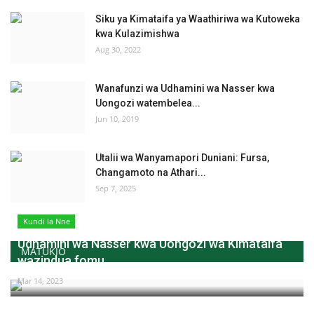
Siku ya Kimataifa ya Waathiriwa wa Kutoweka
kwa Kulazimishwa
Aug 30, 2022
Wanafunzi wa Udhamini wa Nasser kwa
Uongozi watembelea...
Jun 10, 2019
Utalii wa Wanyamapori Duniani: Fursa,
Changamoto na Athari...
Sep 7, 2025
Kundi la Nne
Udhamini wa Nasser kwa Uongozi wa Kimataifa
MATUKIO
wazindua fomu...
Mar 14, 2023