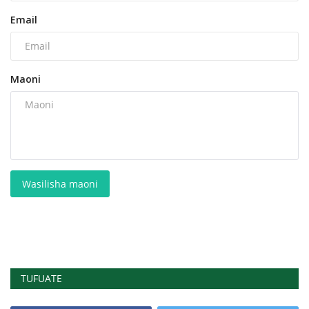
Email
Maoni
Wasilisha maoni
TUFUATE