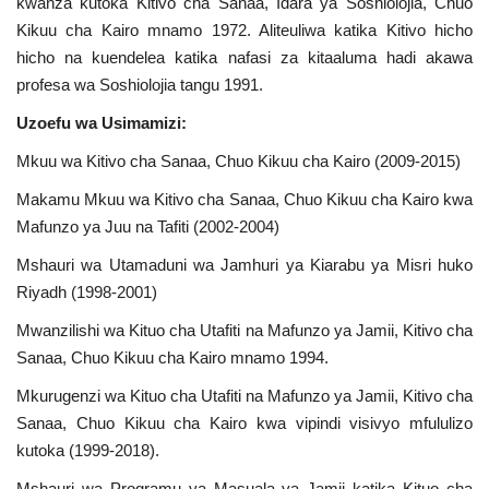
kwanza kutoka Kitivo cha Sanaa, Idara ya Soshiolojia, Chuo
Kikuu cha Kairo mnamo 1972. Aliteuliwa katika Kitivo hicho
Urithi wa Nasser
hicho na kuendelea katika nafasi za kitaaluma hadi akawa
profesa wa Soshiolojia tangu 1991.
Habari
Uzoefu wa Usimamizi:
Harakati ya Nasser kwa Vijana
Mkuu wa Kitivo cha Sanaa, Chuo Kikuu cha Kairo (2009-2015)
Makamu Mkuu wa Kitivo cha Sanaa, Chuo Kikuu cha Kairo kwa
Kanuni na Masharti ya Udhamini wa
Mafunzo ya Juu na Tafiti (2002-2004)
Nasser
Mshauri wa Utamaduni wa Jamhuri ya Kiarabu ya Misri huko
Udhamini wa Nasser
Riyadh (1998-2001)
Mwanzilishi wa Kituo cha Utafiti na Mafunzo ya Jamii, Kitivo cha
Nyaraka na Marejeleo
Sanaa, Chuo Kikuu cha Kairo mnamo 1994.
Mkurugenzi wa Kituo cha Utafiti na Mafunzo ya Jamii, Kitivo cha
Waanzilishi
Sanaa, Chuo Kikuu cha Kairo kwa vipindi visivyo mfululizo
kutoka (1999-2018).
Raia wa ulimwengu mzima
Mshauri wa Programu ya Masuala ya Jamii katika Kituo cha