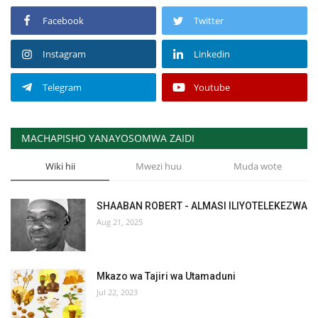
Facebook
Twitter
Instagram
Linkedin
Telegram
Youtube
MACHAPISHO YANAYOSOMWA ZAIDI
Wiki hii
Mwezi huu
Muda wote
SHAABAN ROBERT - ALMASI ILIYOTELEKEZWA
Aug 21, 2025
Mkazo wa Tajiri wa Utamaduni
Jul 22, 2023