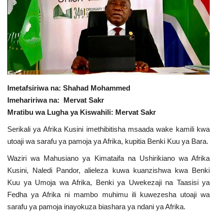
Urithi wa Nasser
Habari
Harakati ya Nasser kwa Vijana
Imetafsiriwa na: Shahad Mohammed
Udhamini wa Nasser
Imehaririwa na: Mervat Sakr
Mratibu wa Lugha ya Kiswahili: Mervat Sakr
Kanuni na Masharti ya Udhamini wa
Nasser
Serikali ya Afrika Kusini imethibitisha msaada wake kamili kwa
utoaji wa sarafu ya pamoja ya Afrika, kupitia Benki Kuu ya Bara.
Nyaraka na Marejeleo
Waziri wa Mahusiano ya Kimataifa na Ushirikiano wa Afrika
Kusini, Naledi Pandor, alieleza kuwa kuanzishwa kwa Benki
Waanzilishi
Kuu ya Umoja wa Afrika, Benki ya Uwekezaji na Taasisi ya
Fedha ya Afrika ni mambo muhimu ili kuwezesha utoaji wa
Raia wa ulimwengu mzima
sarafu ya pamoja inayokuza biashara ya ndani ya Afrika.