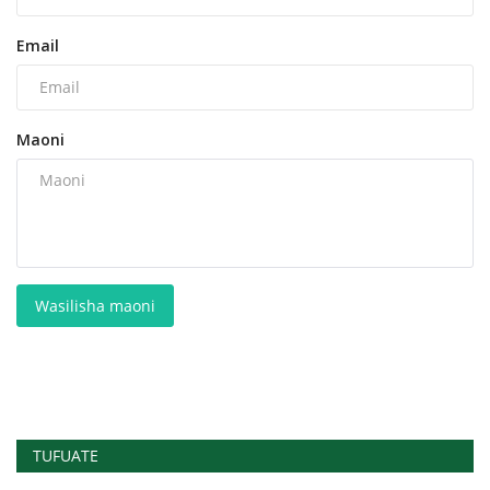
Email
Maoni
Wasilisha maoni
TUFUATE