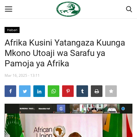
Habari
Ingia
Kujiandikisha
Afrika Kusini Yatangaza Kuunga
Mkono Utoaji wa Sarafu ya
Nyumba
Pamoja ya Afrika
Jukwaa la Nasser la Kimataifa
Mar 16, 2025 - 13:11
Wasiliana
Onyesho la Majaribio
Misri
Timu yetu