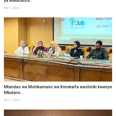
ya Mwandishi...
Mar 1, 2025
Mtandao wa Mshikamano wa Kimataifa washiriki kwenye
Mkutano...
Nov 7, 2024