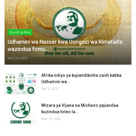
Kundi la Nne
Udhamini wa Nasser kwa Uongozi wa Kimataifa
wazindua fomu...
Mar 14, 2023
Afrika ndiyo ya kujiandikisha zaidi katika
Udhamini wa...
Apr 5, 2022
Wizara ya Vijana na Michezo yajiandaa
kuzindua toleo la...
Mar 18, 2022