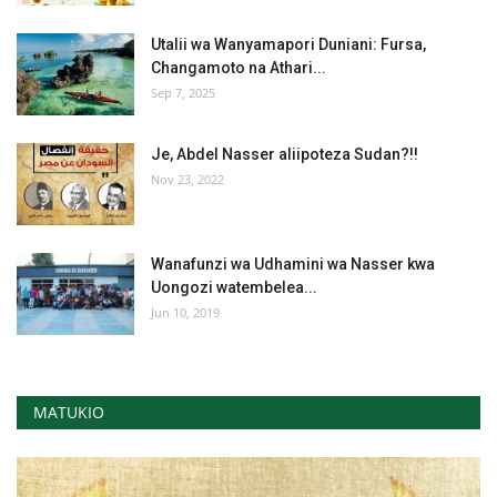
Utalii wa Wanyamapori Duniani: Fursa,
Changamoto na Athari...
Sep 7, 2025
Je, Abdel Nasser aliipoteza Sudan?!!
Nov 23, 2022
Wanafunzi wa Udhamini wa Nasser kwa
Uongozi watembelea...
Jun 10, 2019
MATUKIO