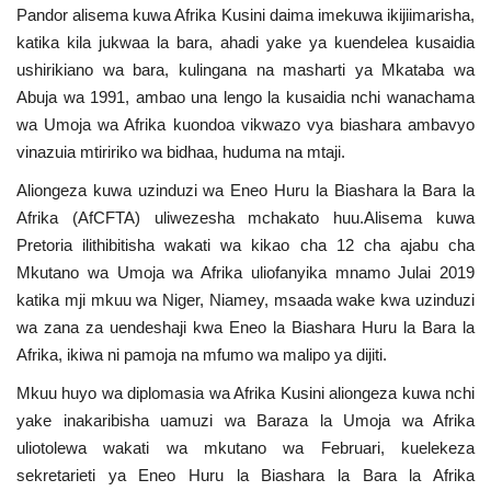
Pandor alisema kuwa Afrika Kusini daima imekuwa ikijiimarisha,
Nyaraka
katika kila jukwaa la bara, ahadi yake ya kuendelea kusaidia
ushirikiano wa bara, kulingana na masharti ya Mkataba wa
Nafasi
Abuja wa 1991, ambao una lengo la kusaidia nchi wanachama
wa Umoja wa Afrika kuondoa vikwazo vya biashara ambavyo
Washiriki
vinazuia mtiririko wa bidhaa, huduma na mtaji.
Video
Aliongeza kuwa uzinduzi wa Eneo Huru la Biashara la Bara la
Afrika (AfCFTA) uliwezesha mchakato huu.Alisema kuwa
Maonyesho
Pretoria ilithibitisha wakati wa kikao cha 12 cha ajabu cha
Mkutano wa Umoja wa Afrika uliofanyika mnamo Julai 2019
Wadhamini
katika mji mkuu wa Niger, Niamey, msaada wake kwa uzinduzi
wa zana za uendeshaji kwa Eneo la Biashara Huru la Bara la
Language
Afrika, ikiwa ni pamoja na mfumo wa malipo ya dijiti.
Mkuu huyo wa diplomasia wa Afrika Kusini aliongeza kuwa nchi
English
Swahili
español
yake inakaribisha uamuzi wa Baraza la Umoja wa Afrika
French
Arabic
uliotolewa wakati wa mkutano wa Februari, kuelekeza
sekretarieti ya Eneo Huru la Biashara la Bara la Afrika