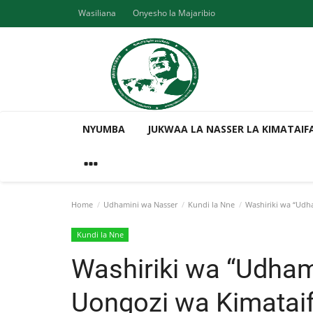
Wasiliana
Onyesho la Majaribio
NYUMBA
JUKWAA LA NASSER LA KIMATAIF
Home
Udhamini wa Nasser
Kundi la Nne
Washiriki wa “Udh
Kundi la Nne
Washiriki wa “Udha
Uongozi wa Kimatai