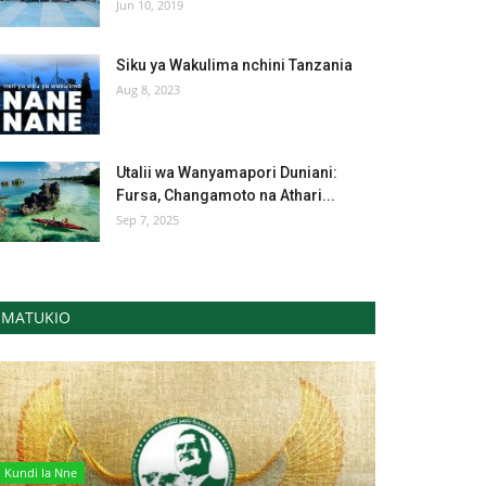
Jun 10, 2019
Siku ya Wakulima nchini Tanzania
Aug 8, 2023
Utalii wa Wanyamapori Duniani:
Fursa, Changamoto na Athari...
Sep 7, 2025
MATUKIO
Kundi la Nne