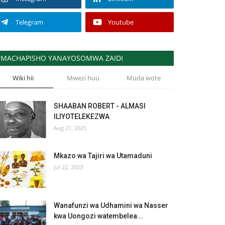
Telegram
Youtube
MACHAPISHO YANAYOSOMWA ZAIDI
Wiki hii
Mwezi huu
Muda wote
SHAABAN ROBERT - ALMASI
ILIYOTELEKEZWA
Aug 21, 2025
Mkazo wa Tajiri wa Utamaduni
Jul 22, 2023
Wanafunzi wa Udhamini wa Nasser
kwa Uongozi watembelea...