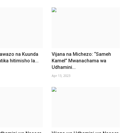
Mawazo na Kuunda
Vijana na Michezo: “Sameh
ika hitimisho la...
Kamel” Mwanachama wa
Udhamini...
Apr 13, 2023