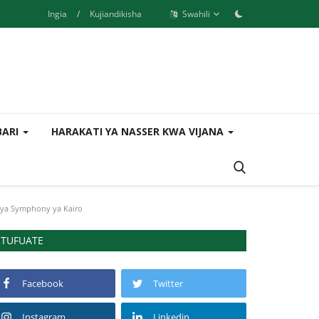
Ingia
/
Kujiandikisha
Swahili
BARI
HARAKATI YA NASSER KWA VIJANA
 ya Symphony ya Kairo
TUFUATE
Facebook
Twitter
Instagram
Linkedin