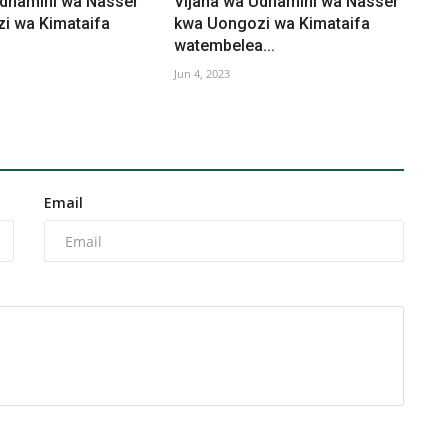
Udhamini wa Nasser
Vijana wa Udhamini wa Nasser
i wa Kimataifa
kwa Uongozi wa Kimataifa
watembelea...
Jun 4, 2023
Email