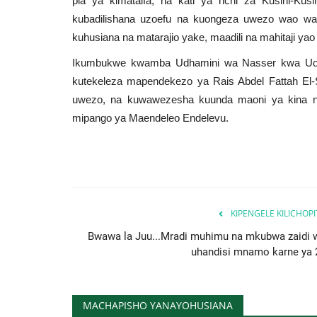
pia ya kimataifa, na kati ya nchi za Kusini-Kus
kubadilishana uzoefu na kuongeza uwezo wao wa 
kuhusiana na matarajio yake, maadili na mahitaji ya
Ikumbukwe kwamba Udhamini wa Nasser kwa Uong
kutekeleza mapendekezo ya Rais Abdel Fattah El-S
uwezo, na kuwawezesha kuunda maoni ya kina n
mipango ya Maendeleo Endelevu.
KIPENGELE KILICHOP
Bwawa la Juu...Mradi muhimu na mkubwa zaidi 
uhandisi mnamo karne ya 
MACHAPISHO YANAYOHUSIANA