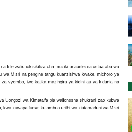
na kile walichokisikiliza cha muziki unaoelezea ustaarabu wa
bu wa Misri na pengine tangu kuanzishwa kwake, michoro ya
za vyombo, iwe katika mazingira ya kidini au ya kidunia na
wa Uongozi wa Kimataifa pia walionesha shukrani zao kubwa
o, kwa kuwapa fursa; kutambua urithi wa kiutamaduni wa Misri