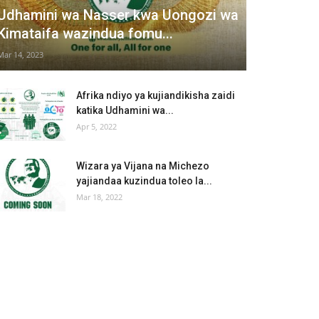
Udhamini wa Nasser kwa Uongozi wa
Kimataifa wazindua fomu...
Mar 14, 2023
Afrika ndiyo ya kujiandikisha zaidi
katika Udhamini wa...
Apr 5, 2022
Wizara ya Vijana na Michezo
yajiandaa kuzindua toleo la...
Mar 18, 2022