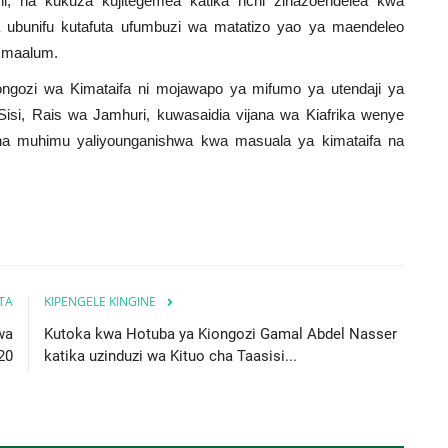
ini, na kukuza kujitegemea katika nchi zinazoendelea kwa
ubunifu kutafuta ufumbuzi wa matatizo yao ya maendeleo
o maalum.
ozi wa Kimataifa ni mojawapo ya mifumo ya utendaji ya
isi, Rais wa Jamhuri, kuwasaidia vijana wa Kiafrika wenye
a muhimu yaliyounganishwa kwa masuala ya kimataifa na
ITA
KIPENGELE KINGINE
wa
Kutoka kwa Hotuba ya Kiongozi Gamal Abdel Nasser
20
katika uzinduzi wa Kituo cha Taasisi...