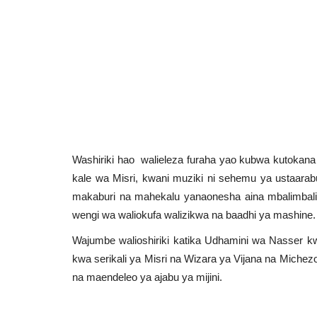
Washiriki hao walieleza furaha yao kubwa kutokana 
kale wa Misri, kwani muziki ni sehemu ya ustaara
makaburi na mahekalu yanaonesha aina mbalimbali 
wengi wa waliokufa walizikwa na baadhi ya mashine.
Wajumbe walioshiriki katika Udhamini wa Nasser k
kwa serikali ya Misri na Wizara ya Vijana na Michez
na maendeleo ya ajabu ya mijini.