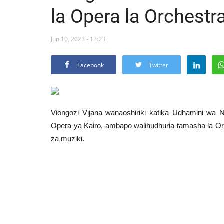
la Opera la Orchest
Jun 10, 2023 - 13:23
Facebook
Twitter
Viongozi Vijana wanaoshiriki katika Udhamini wa
Opera ya Kairo, ambapo walihudhuria tamasha la Or
za muziki.