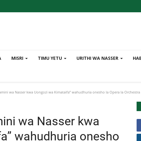
A
MISRI
TIMU YETU
URITHI WA NASSER
HA
amini wa Nasser kwa Uongozi wa Kimataifa” wahudhuria onesho la Opera la Orchestra
mini wa Nasser kwa
fa” wahudhuria onesho