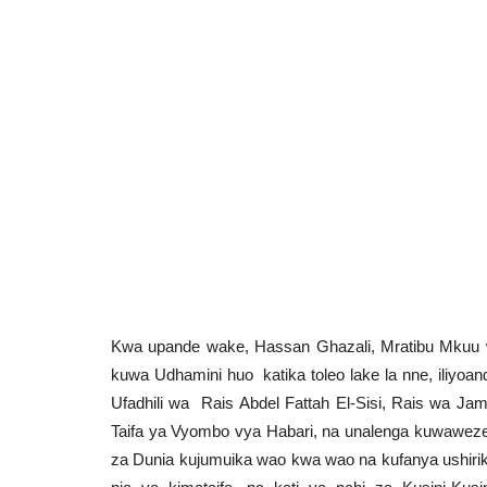
Kwa upande wake, Hassan Ghazali, Mratibu Mkuu w
kuwa Udhamini huo katika toleo lake la nne, iliyoa
Ufadhili wa Rais Abdel Fattah El-Sisi, Rais wa J
Taifa ya Vyombo vya Habari, na unalenga kuwawezes
za Dunia kujumuika wao kwa wao na kufanya ushirikian