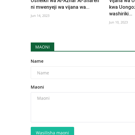
Usheikh wa Al-Azhar Al-Shareif
Vijana wa 
ni mwenyeji wa vijana wa...
kwa Uongoz
washiriki...
Jun 14, 2023
Jun 10, 2023
MAONI
Name
Maoni
Wasilisha maoni