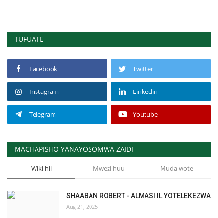
TUFUATE
Facebook
Twitter
Instagram
Linkedin
Telegram
Youtube
MACHAPISHO YANAYOSOMWA ZAIDI
Wiki hii
Mwezi huu
Muda wote
SHAABAN ROBERT - ALMASI ILIYOTELEKEZWA
Aug 21, 2025