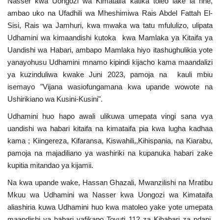
Nasser kwa Uongozi wa Kimataifa katika toleo lake la nne,
ambao uko na Ufadhili wa Mheshimiwa Rais Abdel Fattah El-
Urithi wa Nasser
Sisi, Rais wa Jamhuri, kwa mwaka wa tatu mfululizo, ulipata
Udhamini wa kimaandishi kutoka kwa Mamlaka ya Kitaifa ya
Habari
Uandishi wa Habari, ambapo Mamlaka hiyo itashughulikia yote
yanayohusu Udhamini mnamo kipindi kijacho kama maandalizi
Harakati ya Nasser kwa Vijana
ya kuzinduliwa kwake Juni 2023, pamoja na kauli mbiu
isemayo "Vijana wasiofungamana kwa upande wowote na
Udhamini wa Nasser
Ushirikiano wa Kusini-Kusini".
Udhamini huo hapo awali ulikuwa umepata vingi sana vya
Kanuni na Masharti ya Udhamini wa
uandishi wa habari kitaifa na kimataifa pia kwa lugha kadhaa
Nasser
kama ; Kiingereza, Kifaransa, Kiswahili,,Kihispania, na Kiarabu,
pamoja na majadiliano ya washiriki na kupanuka habari zake
Nyaraka na Marejeleo
kupitia mitandao ya kijamii.
Waanzilishi
Na kwa upande wake, Hassan Ghazali, Mwanzilishi na Mratibu
Mkuu wa Udhamini wa Nasser kwa Uongozi wa Kimataifa
Raia wa ulimwengu mzima
aliashiria kuwa Udhamini huo kwa matoleo yake yote umepata
maandishi ya habari yafikapo Tovuti 112 za Kihabari za ndani,