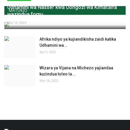
Udhamini wa Nasser kwa Uongozi wa Kimataifa
MATUKIO
wazindua fomu...
Mar 14, 2023
Afrika ndiyo ya kujiandikisha zaidi katika
Udhamini wa...
Apr 5, 2022
Wizara ya Vijana na Michezo yajiandaa
kuzindua toleo la...
Mar 18, 2022