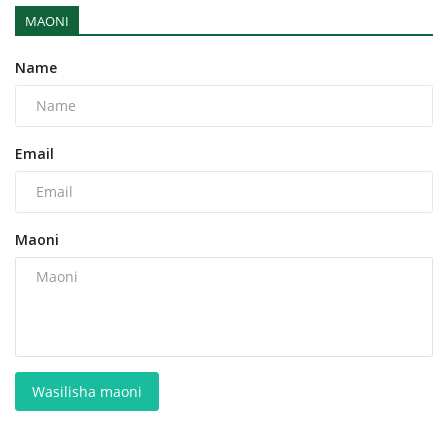
MAONI
Name
Email
Maoni
Wasilisha maoni