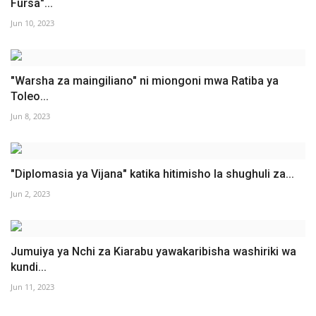
Fursa"...
Jun 10, 2023
"Warsha za maingiliano" ni miongoni mwa Ratiba ya
Toleo...
Jun 8, 2023
"Diplomasia ya Vijana" katika hitimisho la shughuli za...
Jun 2, 2023
Jumuiya ya Nchi za Kiarabu yawakaribisha washiriki wa
kundi...
Jun 11, 2023