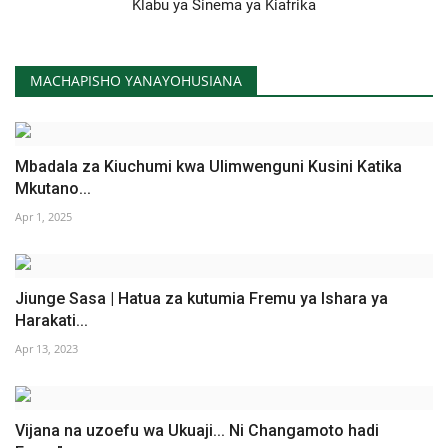
Klabu ya Sinema ya Kiafrika
MACHAPISHO YANAYOHUSIANA
Mbadala za Kiuchumi kwa Ulimwenguni Kusini Katika
Mkutano...
Apr 1, 2025
Jiunge Sasa | Hatua za kutumia Fremu ya Ishara ya
Harakati...
Apr 13, 2023
Vijana na uzoefu wa Ukuaji... Ni Changamoto hadi