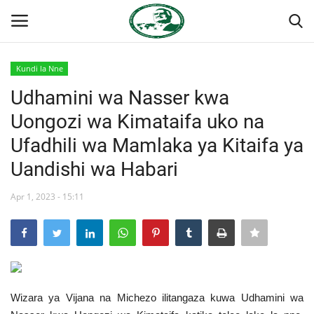
Kundi la Nne
Ingia
Kujiandikisha
Udhamini wa Nasser kwa
Uongozi wa Kimataifa uko na
Nyumba
Ufadhili wa Mamlaka ya Kitaifa ya
Wasiliana
Uandishi wa Habari
Onyesho la Majaribio
Apr 1, 2023 - 15:11
Jukwaa la Nasser la Kimataifa
Misri
Wizara ya Vijana na Michezo ilitangaza kuwa Udhamini wa
Timu yetu