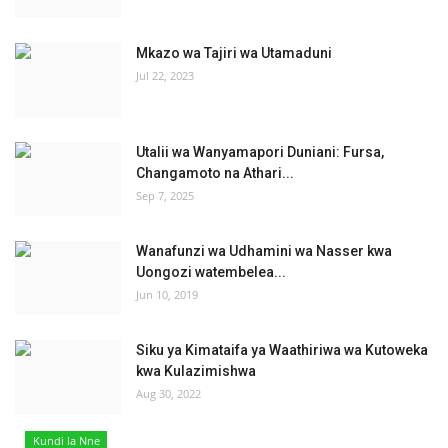
Mkazo wa Tajiri wa Utamaduni
Jul 22, 2023
Utalii wa Wanyamapori Duniani: Fursa,
Changamoto na Athari...
Sep 7, 2025
Wanafunzi wa Udhamini wa Nasser kwa
Uongozi watembelea...
Jun 10, 2019
Siku ya Kimataifa ya Waathiriwa wa Kutoweka
kwa Kulazimishwa
Aug 30, 2022
Kundi la Nne