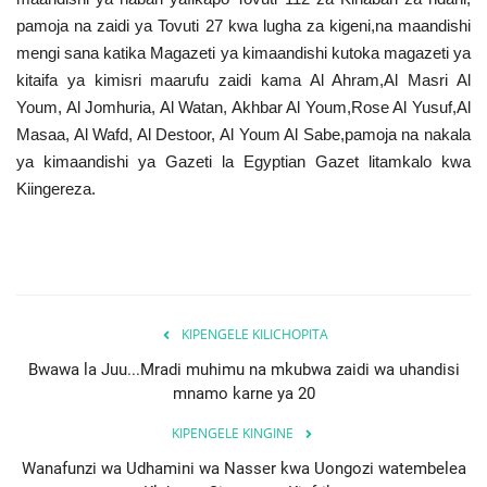
Nyaraka
pamoja na zaidi ya Tovuti 27 kwa lugha za kigeni,na maandishi
mengi sana katika Magazeti ya kimaandishi kutoka magazeti ya
Nafasi
kitaifa ya kimisri maarufu zaidi kama Al Ahram,Al Masri Al
Youm, Al Jomhuria, Al Watan, Akhbar Al Youm,Rose Al Yusuf,Al
Washiriki
Masaa, Al Wafd, Al Destoor, Al Youm Al Sabe,pamoja na nakala
ya kimaandishi ya Gazeti la Egyptian Gazet litamkalo kwa
Video
Kiingereza.
Maonyesho
Wadhamini
KIPENGELE KILICHOPITA
Language
Bwawa la Juu...Mradi muhimu na mkubwa zaidi wa uhandisi
mnamo karne ya 20
English
Swahili
español
KIPENGELE KINGINE
French
Arabic
Wanafunzi wa Udhamini wa Nasser kwa Uongozi watembelea