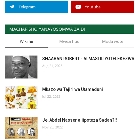
Telegram
Youtube
MACHAPISHO YANAYOSOMWA ZAIDI
Wiki hii
Mwezi huu
Muda wote
SHAABAN ROBERT - ALMASI ILIYOTELEKEZWA
Aug 21, 2025
Mkazo wa Tajiri wa Utamaduni
Jul 22, 2023
Je, Abdel Nasser aliipoteza Sudan?!!
Nov 23, 2022