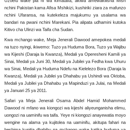
Uzoefu wake pia ni wa kimataifa, akiwa amewakilisha Misri
nchini Pakistan kama Afisa Mshikizi, kushiriki ziara za mafunzo
nchini Ufaransa, na kutekeleza majukumu ya usalama wa
bandari na pwani nchini Marekani. Pia alipata udhamini kutoka
Kitivo cha Ulinzi wa Taifa cha Sudan.
Kwa mchango wake, Meja Jenerali Dawood amepokea medali
na tuzo nyingi, ikiwemo: Tuzo ya Huduma Bora, Tuzo ya Wajibu
wa Kijeshi (Daraja la Kwanza), Medali ya Operesheni Kamili ya
Sinai, Medali ya Juni 30, Medali ya Jubilei ya Fedha kwa Uhuru
wa Sinai, Medali ya Huduma Ndefu na Kielelezo Bora (Daraja la
Kwanza), Medali ya Jubilei ya Dhahabu ya Ushindi wa Oktoba,
Medali ya Jubilei ya Dhahabu ya Mapinduzi ya Julai, na Medali
ya Januari 25 ya 2011.
Safari ya Meja Jenerali Osama Abdel Hamid Mohammed
Dawood ni mfano wa kiongozi wa kijeshi aliyeunganisha elimu,
uongozi na uaminifu wa taifa. Yeye ni kiongozi anayewatia moyo
wengine na alama ya kujitolea na uaminifu, akitupa fahari na
heshima kupitia dhabihu na mchango wake katika huduma ya