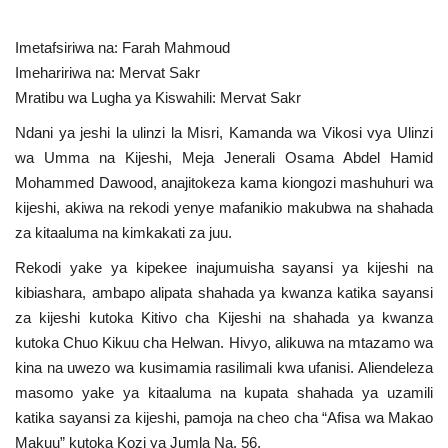
Nyaraka
Imetafsiriwa na: Farah Mahmoud
Nafasi
Imehaririwa na: Mervat Sakr
Mratibu wa Lugha ya Kiswahili: Mervat Sakr
Washiriki
Ndani ya jeshi la ulinzi la Misri, Kamanda wa Vikosi vya Ulinzi
wa Umma na Kijeshi, Meja Jenerali Osama Abdel Hamid
Video
Mohammed Dawood, anajitokeza kama kiongozi mashuhuri wa
kijeshi, akiwa na rekodi yenye mafanikio makubwa na shahada
Maonyesho
za kitaaluma na kimkakati za juu.
Rekodi yake ya kipekee inajumuisha sayansi ya kijeshi na
Wadhamini
kibiashara, ambapo alipata shahada ya kwanza katika sayansi
za kijeshi kutoka Kitivo cha Kijeshi na shahada ya kwanza
Language
kutoka Chuo Kikuu cha Helwan. Hivyo, alikuwa na mtazamo wa
English
Swahili
español
kina na uwezo wa kusimamia rasilimali kwa ufanisi. Aliendeleza
masomo yake ya kitaaluma na kupata shahada ya uzamili
French
Arabic
katika sayansi za kijeshi, pamoja na cheo cha “Afisa wa Makao
Makuu” kutoka Kozi ya Jumla Na. 56.