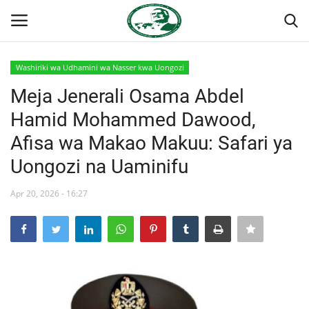
Washiriki wa Udhamini wa Nasser kwa Uongozi
Ingia
Kujiandikisha
Meja Jenerali Osama Abdel
Hamid Mohammed Dawood,
Nyumba
Afisa wa Makao Makuu: Safari ya
Onyesho la Majaribio
Uongozi na Uaminifu
Jukwaa la Nasser la Kimataifa
Apr 20, 2026 - 16:27
Wasiliana
Misri
Timu yetu