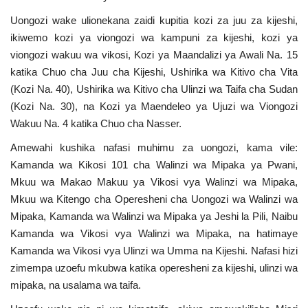
Uongozi wake ulionekana zaidi kupitia kozi za juu za kijeshi,
ikiwemo kozi ya viongozi wa kampuni za kijeshi, kozi ya
viongozi wakuu wa vikosi, Kozi ya Maandalizi ya Awali Na. 15
katika Chuo cha Juu cha Kijeshi, Ushirika wa Kitivo cha Vita
(Kozi Na. 40), Ushirika wa Kitivo cha Ulinzi wa Taifa cha Sudan
(Kozi Na. 30), na Kozi ya Maendeleo ya Ujuzi wa Viongozi
Wakuu Na. 4 katika Chuo cha Nasser.
Amewahi kushika nafasi muhimu za uongozi, kama vile:
Kamanda wa Kikosi 101 cha Walinzi wa Mipaka ya Pwani,
Mkuu wa Makao Makuu ya Vikosi vya Walinzi wa Mipaka,
Mkuu wa Kitengo cha Operesheni cha Uongozi wa Walinzi wa
Mipaka, Kamanda wa Walinzi wa Mipaka ya Jeshi la Pili, Naibu
Kamanda wa Vikosi vya Walinzi wa Mipaka, na hatimaye
Kamanda wa Vikosi vya Ulinzi wa Umma na Kijeshi. Nafasi hizi
zimempa uzoefu mkubwa katika operesheni za kijeshi, ulinzi wa
mipaka, na usalama wa taifa.