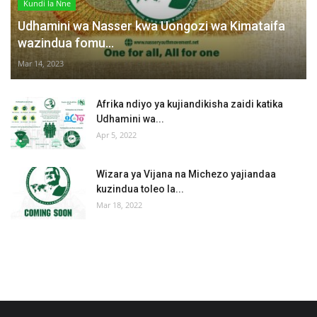
Kundi la Nne
Udhamini wa Nasser kwa Uongozi wa Kimataifa
wazindua fomu...
Mar 14, 2023
Afrika ndiyo ya kujiandikisha zaidi katika
Udhamini wa...
Apr 5, 2022
Wizara ya Vijana na Michezo yajiandaa
kuzindua toleo la...
Mar 18, 2022