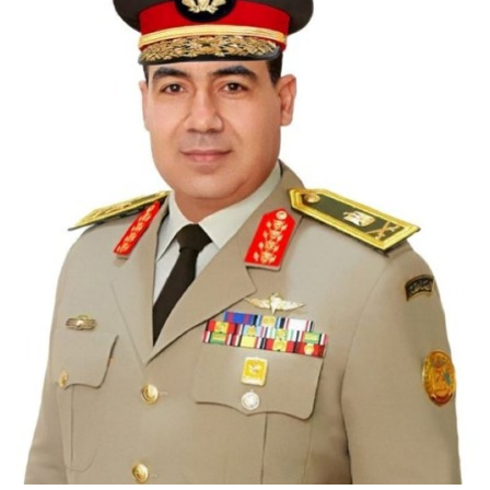
Urithi wa Nasser
Harakati ya Nasser kwa Vijana
Habari
Kanuni na Masharti ya Udhamini wa
Nasser
Udhamini wa Nasser
Nyaraka na Marejeleo
Waanzilishi
Raia wa ulimwengu mzima