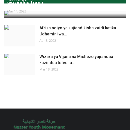
wazindua fomu...
Mar 14, 2023
Afrika ndiyo ya kujiandikisha zaidi katika
Udhamini wa...
Apr 5, 2022
Wizara ya Vijana na Michezo yajiandaa
kuzindua toleo la...
Mar 18, 2022