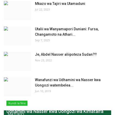
Mkazo wa Tajiri wa Utamaduni
Jul 22, 2023
Utalii wa Wanyamapori Duniani: Fursa,
Changamoto na Athari...
Sep 7, 2025
Je, Abdel Nasser aliipoteza Sudan?!!
Nov 23, 2022
Wanafunzi wa Udhamini wa Nasser kwa
Uongozi watembelea...
Jun 10, 2019
Kundi la Nne
Udhamini wa Nasser kwa Uongozi wa Kimataifa
MATUKIO