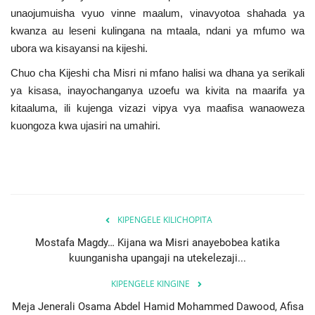
Nyaraka
unaojumuisha vyuo vinne maalum, vinavyotoa shahada ya
kwanza au leseni kulingana na mtaala, ndani ya mfumo wa
ubora wa kisayansi na kijeshi.
Nafasi
Chuo cha Kijeshi cha Misri ni mfano halisi wa dhana ya serikali
Washiriki
ya kisasa, inayochanganya uzoefu wa kivita na maarifa ya
kitaaluma, ili kujenga vizazi vipya vya maafisa wanaoweza
Video
kuongoza kwa ujasiri na umahiri.
Maonyesho
Wadhamini
KIPENGELE KILICHOPITA
Language
Mostafa Magdy… Kijana wa Misri anayebobea katika
English
Swahili
español
kuunganisha upangaji na utekelezaji...
French
Arabic
KIPENGELE KINGINE
Meja Jenerali Osama Abdel Hamid Mohammed Dawood, Afisa