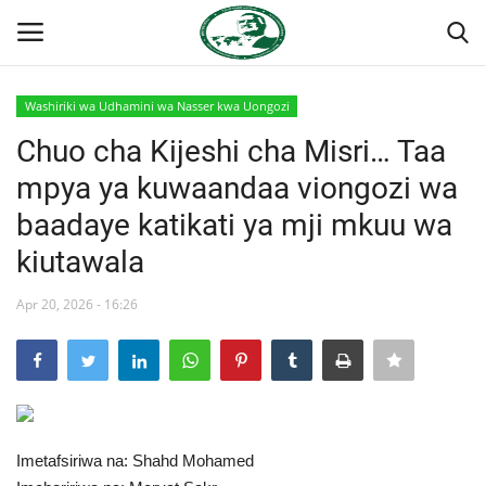
Washiriki wa Udhamini wa Nasser kwa Uongozi
Ingia
Kujiandikisha
Chuo cha Kijeshi cha Misri… Taa
mpya ya kuwaandaa viongozi wa
Nyumba
baadaye katikati ya mji mkuu wa
Onyesho la Majaribio
kiutawala
Jukwaa la Nasser la Kimataifa
Apr 20, 2026 - 16:26
Wasiliana
Misri
Imetafsiriwa na: Shahd Mohamed
Timu yetu