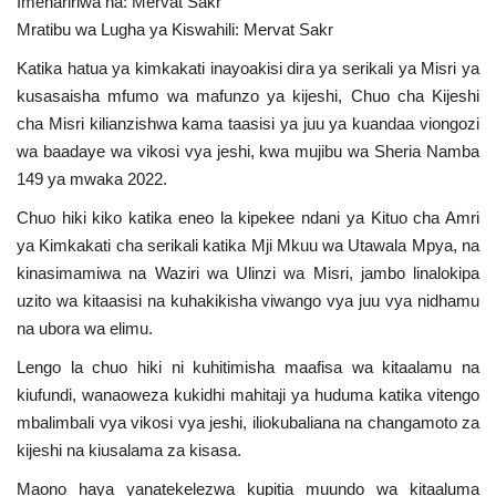
Imehaririwa na: Mervat Sakr
Mratibu wa Lugha ya Kiswahili: Mervat Sakr
Urithi wa Nasser
Katika hatua ya kimkakati inayoakisi dira ya serikali ya Misri ya
Harakati ya Nasser kwa Vijana
kusasaisha mfumo wa mafunzo ya kijeshi, Chuo cha Kijeshi
cha Misri kilianzishwa kama taasisi ya juu ya kuandaa viongozi
Habari
wa baadaye wa vikosi vya jeshi, kwa mujibu wa Sheria Namba
149 ya mwaka 2022.
Kanuni na Masharti ya Udhamini wa
Chuo hiki kiko katika eneo la kipekee ndani ya Kituo cha Amri
Nasser
ya Kimkakati cha serikali katika Mji Mkuu wa Utawala Mpya, na
kinasimamiwa na Waziri wa Ulinzi wa Misri, jambo linalokipa
Udhamini wa Nasser
uzito wa kitaasisi na kuhakikisha viwango vya juu vya nidhamu
na ubora wa elimu.
Nyaraka na Marejeleo
Lengo la chuo hiki ni kuhitimisha maafisa wa kitaalamu na
kiufundi, wanaoweza kukidhi mahitaji ya huduma katika vitengo
Waanzilishi
mbalimbali vya vikosi vya jeshi, iliokubaliana na changamoto za
kijeshi na kiusalama za kisasa.
Raia wa ulimwengu mzima
Maono haya yanatekelezwa kupitia muundo wa kitaaluma