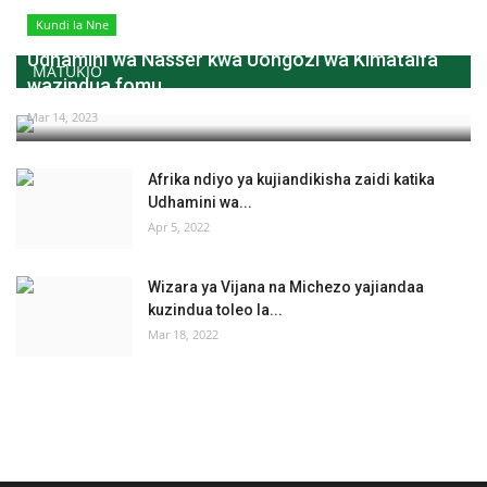
Kundi la Nne
Udhamini wa Nasser kwa Uongozi wa Kimataifa
MATUKIO
wazindua fomu...
Mar 14, 2023
Afrika ndiyo ya kujiandikisha zaidi katika
Udhamini wa...
Apr 5, 2022
Wizara ya Vijana na Michezo yajiandaa
kuzindua toleo la...
Mar 18, 2022