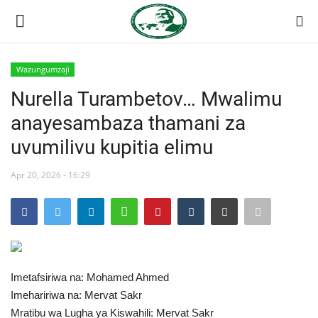
Wazungumzaji
Ingia
Kujiandikisha
Nurella Turambetov… Mwalimu
anayesambaza thamani za
Nyumba
uvumilivu kupitia elimu
Jukwaa la Nasser la Kimataifa
Apr 20, 2026 - 16:29
Wasiliana
Onyesho la Majaribio
Misri
Imetafsiriwa na: Mohamed Ahmed
Imehaririwa na: Mervat Sakr
Timu yetu
Mratibu wa Lugha ya Kiswahili: Mervat Sakr