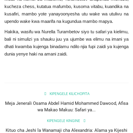
kucheza chess, kutatua mafumbo, kusoma vitabu, kuandika na
kusafiri, mambo yote yanayoonyesha utu wake wa utulivu na
upendo wake kwa maarifa na kugundua mambo mapya.
Hakika, wasifu wa Nurella Turambetov siyo tu safari ya kielimu,
bali ni simulizi ya shauku juu ya ujumbe wa elimu na imani ya
dhati kwamba kujenga binadamu ndilo njia fupi zaidi ya kujenga
dunia yenye haki na amani zaidi.
KIPENGELE KILICHOPITA
Meja Jenerali Osama Abdel Hamid Mohammed Dawood, Afisa
wa Makao Makuu: Safari ya...
KIPENGELE KINGINE
Kituo cha Jeshi la Wanamaji cha Alexandria: Alama ya Kijeshi