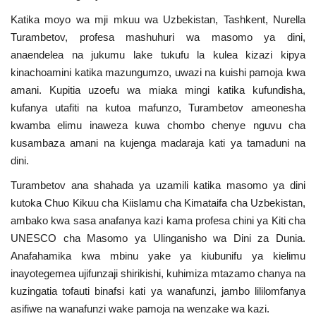
Katika moyo wa mji mkuu wa Uzbekistan, Tashkent, Nurella
Urithi wa Nasser
Turambetov, profesa mashuhuri wa masomo ya dini,
anaendelea na jukumu lake tukufu la kulea kizazi kipya
Habari
kinachoamini katika mazungumzo, uwazi na kuishi pamoja kwa
amani. Kupitia uzoefu wa miaka mingi katika kufundisha,
Harakati ya Nasser kwa Vijana
kufanya utafiti na kutoa mafunzo, Turambetov ameonesha
kwamba elimu inaweza kuwa chombo chenye nguvu cha
Udhamini wa Nasser
kusambaza amani na kujenga madaraja kati ya tamaduni na
dini.
Kanuni na Masharti ya Udhamini wa
Nasser
Turambetov ana shahada ya uzamili katika masomo ya dini
kutoka Chuo Kikuu cha Kiislamu cha Kimataifa cha Uzbekistan,
ambako kwa sasa anafanya kazi kama profesa chini ya Kiti cha
Nyaraka na Marejeleo
UNESCO cha Masomo ya Ulinganisho wa Dini za Dunia.
Anafahamika kwa mbinu yake ya kiubunifu ya kielimu
Waanzilishi
inayotegemea ujifunzaji shirikishi, kuhimiza mtazamo chanya na
kuzingatia tofauti binafsi kati ya wanafunzi, jambo lililomfanya
Raia wa ulimwengu mzima
asifiwe na wanafunzi wake pamoja na wenzake wa kazi.