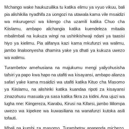
Nyaraka
Mchango wake haukuzuilika tu katika elimu ya vyuo vikuu, bali
pia alishikilia nyadhifa za uongozi na utawala kama vile msaidizi
Nafasi
wa mkurugenzi wa kitengo cha uzamili katika Chuo cha
Kiislamu, ambapo alichangia katika kuendeleza mitaala
Washiriki
mbalimbali na kukuza wingi na ushirikishwaji ndani ya taasisi
hiyo ya kielimu. Pia alifanya kazi kama mkufunzi wa walimu,
Video
jambo linaloonyesha dhamira yake ya dhati ya kukuza uwezo
wa walimu.
Maonyesho
Turambetov amehusiana na majukumu mengi yaliyohusisha
tafsiri ya papo kwa hapo na utafiti wa kisayansi, ambapo alianza
Wadhamini
safari yake kama msaidizi wa utafiti katika Kituo cha Masomo
ya Kiislamu, na alishiriki katika kuandaa ripoti za kisayansi
Language
zinazohusu masuala ya sasa katika fikra za kidini. Ana ujuzi wa
lugha nne: Kiingereza, Kiarabu, Kirusi na Kifarsi, jambo lililompa
English
Swahili
español
uwezo wa kipekee wa kuwasiliana na wanafunzi kutoka asili
French
Arabic
tofauti.
Mbali na kumbi za masomo, Turambetov anapenda michezo,