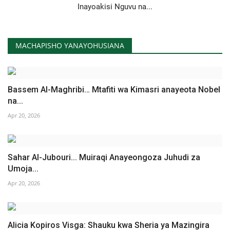
Inayoakisi Nguvu na...
MACHAPISHO YANAYOHUSIANA
Bassem Al-Maghribi… Mtafiti wa Kimasri anayeota Nobel
na...
Apr 20, 2026
Sahar Al-Jubouri... Muiraqi Anayeongoza Juhudi za
Umoja...
Apr 20, 2026
Alicia Kopiros Visga: Shauku kwa Sheria ya Mazingira