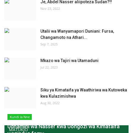
Je, Abdel Nasser aliipoteza Sudan?!!
Nov 23, 2022
Utalii wa Wanyamapori Duniani: Fursa,
Changamoto na Athari...
Sep 7, 2025
Mkazo wa Tajiri wa Utamaduni
Jul 22, 2023
Siku ya Kimataifa ya Waathiriwa wa Kutoweka
kwa Kulazimishwa
Aug 30, 2022
Kundi la Nne
Udhamini wa Nasser kwa Uongozi wa Kimataifa
MATUKIO