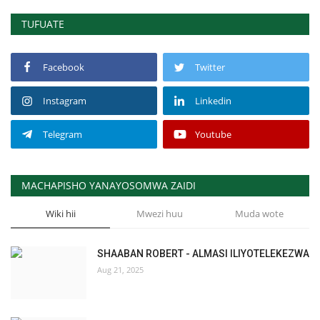
TUFUATE
Facebook
Twitter
Instagram
Linkedin
Telegram
Youtube
MACHAPISHO YANAYOSOMWA ZAIDI
Wiki hii
Mwezi huu
Muda wote
SHAABAN ROBERT - ALMASI ILIYOTELEKEZWA
Aug 21, 2025