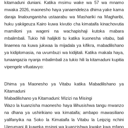
kitamaduni duniani. Katika msimu wake wa 57 wa mnamo
mwaka 2026, maonesho haya yanaendeleza dhima yake kama
Urithi wa Nasser
daraja linalounganisha ustaarabu wa Mashariki na Magharibi,
huku yakiigeuza Kairo kuwa kivutio cha kimataifa kinachovutia
Habari
mamilioni ya wageni na wachapishaji kutoka mabara
mbalimbali. Tukio hili halijikiti tu katika kuonesha vitabu, bali
Harakati ya Nasser kwa Vijana
linaenea na kuwa jukwaa la mijadala ya kifikra, mabadilishano
ya kidiplomasia, na uvumbuzi wa kidijitali. Katika makala haya,
Udhamini wa Nasser
tunaangazia nyanja mbalimbali za tukio hili la kitamaduni kupitia
vipengele vifuatavyo:
Kanuni na Masharti ya Udhamini wa
Nasser
Dhima ya Maonesho ya Vitabu katika Mabadilishano ya
Nyaraka na Marejeleo
Kitamaduni
Mabadilishano ya Kitamaduni: Mizizi na Misingi
Waanzilishi
Wazo la kuanzisha maonesho haya lilihusishwa tangu mwanzo
na dhana ya ushirikiano wa kimataifa; ambapo mawasiliano
Raia wa ulimwengu mzima
yalifanyika na Soko la Kimataifa la Vitabu la Leipzig nchini
Ujerumani ili kuweka msingi wa kuanzishwa kwake kwa mfano