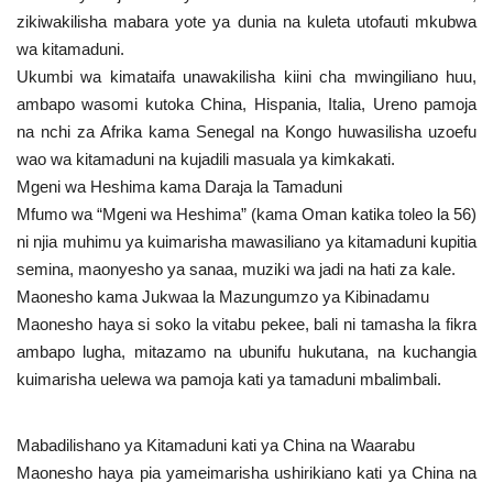
zikiwakilisha mabara yote ya dunia na kuleta utofauti mkubwa
wa kitamaduni.
Ukumbi wa kimataifa unawakilisha kiini cha mwingiliano huu,
ambapo wasomi kutoka China, Hispania, Italia, Ureno pamoja
na nchi za Afrika kama Senegal na Kongo huwasilisha uzoefu
wao wa kitamaduni na kujadili masuala ya kimkakati.
Mgeni wa Heshima kama Daraja la Tamaduni
Mfumo wa “Mgeni wa Heshima” (kama Oman katika toleo la 56)
ni njia muhimu ya kuimarisha mawasiliano ya kitamaduni kupitia
semina, maonyesho ya sanaa, muziki wa jadi na hati za kale.
Maonesho kama Jukwaa la Mazungumzo ya Kibinadamu
Maonesho haya si soko la vitabu pekee, bali ni tamasha la fikra
ambapo lugha, mitazamo na ubunifu hukutana, na kuchangia
kuimarisha uelewa wa pamoja kati ya tamaduni mbalimbali.
Mabadilishano ya Kitamaduni kati ya China na Waarabu
Maonesho haya pia yameimarisha ushirikiano kati ya China na