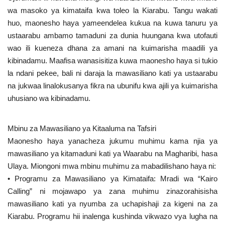
Nyaraka
wa masoko ya kimataifa kwa toleo la Kiarabu. Tangu wakati
huo, maonesho haya yameendelea kukua na kuwa tanuru ya
Nafasi
ustaarabu ambamo tamaduni za dunia huungana kwa utofauti
wao ili kueneza dhana za amani na kuimarisha maadili ya
Washiriki
kibinadamu. Maafisa wanasisitiza kuwa maonesho haya si tukio
la ndani pekee, bali ni daraja la mawasiliano kati ya ustaarabu
na jukwaa linalokusanya fikra na ubunifu kwa ajili ya kuimarisha
Video
uhusiano wa kibinadamu.
Maonyesho
Mbinu za Mawasiliano ya Kitaaluma na Tafsiri
Wadhamini
Maonesho haya yanacheza jukumu muhimu kama njia ya
mawasiliano ya kitamaduni kati ya Waarabu na Magharibi, hasa
Language
Ulaya. Miongoni mwa mbinu muhimu za mabadilishano haya ni:
• Programu za Mawasiliano ya Kimataifa: Mradi wa “Kairo
English
Swahili
español
Calling” ni mojawapo ya zana muhimu zinazorahisisha
French
Arabic
mawasiliano kati ya nyumba za uchapishaji za kigeni na za
Kiarabu. Programu hii inalenga kushinda vikwazo vya lugha na