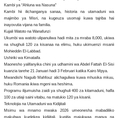
Kambi ya “Ahluna wa Nasuna”
Kambi hii ilichanganya sanaa, historia na utamaduni wa
majimbo ya Misri, na kugeuza usomaji kuwa tajriba hai
inayovutia vijana na familia.
Kujali Watoto na Wanafunzi
Ukumbi wa watoto ulipanuliwa hadi mita za mraba 8,000, ukiwa
na shughuli 120 za kisanaa na elimu, huku ukimuenzi msanii
Mohieddin El-Labbad.
Ushiriki wa Kimataifa
Maonesho yalifanyika chini ya udhamini wa Abdel Fattah El-Sisi
kuanzia tarehe 21 Januari hadi 3 Februari katika Kairo Mpya.
Mwandishi Naguib Mahfouz alichaguliwa kuwa mhusika mkuu,
huku Romania ikiwa mgeni wa heshima.
Programu ilijumuisha zaidi ya shughuli 400 za kitamaduni, hafla
100 za utiaji saini vitabu, na matukio 120 ya kisanii.
Teknolojia na Utamaduni wa Kidijitali
Msimu wa mnamo mwaka 2026 umeonesha mabadiliko
makubwa kuelekea kidijitali, kupitia majukwaa mapya na