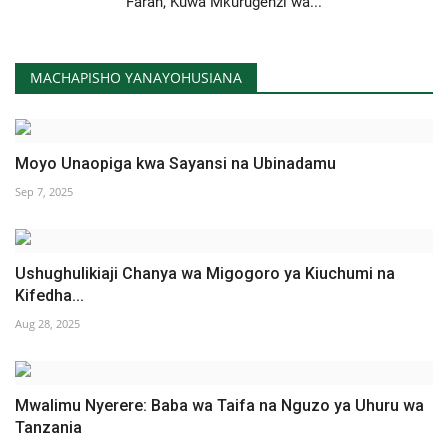
Farah, Kuwa Mkurugenzi wa...
MACHAPISHO YANAYOHUSIANA
Moyo Unaopiga kwa Sayansi na Ubinadamu
Sep 7, 2025
Ushughulikiaji Chanya wa Migogoro ya Kiuchumi na
Kifedha...
Aug 28, 2025
Mwalimu Nyerere: Baba wa Taifa na Nguzo ya Uhuru wa
Tanzania