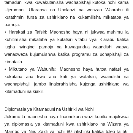
tamaduni kwa kuwakutanisha wachapishaji kutoka nchi kama
Ujerumani, Ufaransa na Uholanzi na wenzao Waarabu ili
kutathmini fursa za ushirikiano na kukamilisha mikataba ya
pamoja.
• Harakati za Tafsiri: Maonesho haya ni jukwaa muhimu la
kuhitimisha mikataba ya kutafsiri vitabu vya Kiarabu katika
lugha nyingine, pamoja na kuwagundua waandishi wapya
wanaoweza kujumuishwa katika programu za uchapishaji za
kimataifa.
• Mikutano ya Wabunifu: Maonesho haya hutoa nafasi ya
kukutana ana kwa ana kati ya watafsiri, waandishi na
wachapishaji, jambo linalorahisisha kujenga ushirikiano wa
kitamaduni na kiakili.
Diplomasia ya Kitamaduni na Ushiriki wa Nchi
Jukumu la maonesho haya linaonekana wazi kupitia majukwaa
ya diplomasia ya kitamaduni kwa ushirikiano na Wizara ya
Mambo ya Nje. Zaidi ya nchi 80 zilishiriki katika toleo la 56,