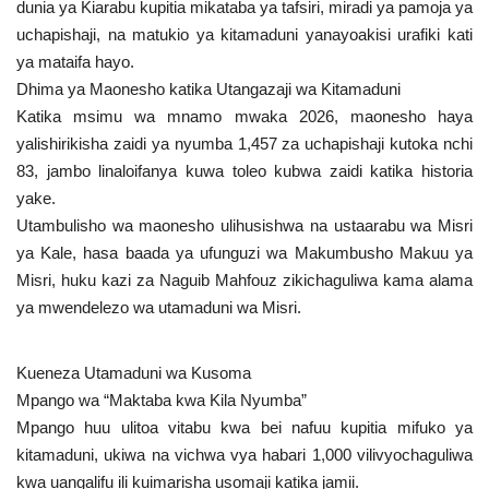
dunia ya Kiarabu kupitia mikataba ya tafsiri, miradi ya pamoja ya
uchapishaji, na matukio ya kitamaduni yanayoakisi urafiki kati
ya mataifa hayo.
Dhima ya Maonesho katika Utangazaji wa Kitamaduni
Katika msimu wa mnamo mwaka 2026, maonesho haya
yalishirikisha zaidi ya nyumba 1,457 za uchapishaji kutoka nchi
83, jambo linaloifanya kuwa toleo kubwa zaidi katika historia
yake.
Utambulisho wa maonesho ulihusishwa na ustaarabu wa Misri
ya Kale, hasa baada ya ufunguzi wa Makumbusho Makuu ya
Misri, huku kazi za Naguib Mahfouz zikichaguliwa kama alama
ya mwendelezo wa utamaduni wa Misri.
Kueneza Utamaduni wa Kusoma
Mpango wa “Maktaba kwa Kila Nyumba”
Mpango huu ulitoa vitabu kwa bei nafuu kupitia mifuko ya
kitamaduni, ukiwa na vichwa vya habari 1,000 vilivyochaguliwa
kwa uangalifu ili kuimarisha usomaji katika jamii.