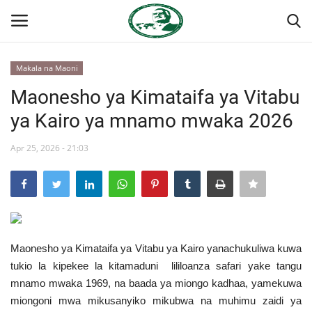
Makala na Maoni
Ingia
Kujiandikisha
Maonesho ya Kimataifa ya Vitabu
ya Kairo ya mnamo mwaka 2026
Nyumba
Apr 25, 2026 - 21:03
Jukwaa la Nasser la Kimataifa
Wasiliana
Onyesho la Majaribio
Maonesho ya Kimataifa ya Vitabu ya Kairo yanachukuliwa kuwa
Misri
tukio la kipekee la kitamaduni lililoanza safari yake tangu
mnamo mwaka 1969, na baada ya miongo kadhaa, yamekuwa
Timu yetu
miongoni mwa mikusanyiko mikubwa na muhimu zaidi ya