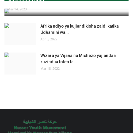
wazindua fomu...
Mar 14, 2023
Afrika ndiyo ya kujiandikisha zaidi katika
Udhamini wa...
Apr 5, 2022
Wizara ya Vijana na Michezo yajiandaa
kuzindua toleo la...
Mar 18, 2022