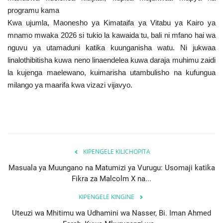
programu kama
Kwa ujumla, Maonesho ya Kimataifa ya Vitabu ya Kairo ya
mnamo mwaka 2026 si tukio la kawaida tu, bali ni mfano hai wa
nguvu ya utamaduni katika kuunganisha watu. Ni jukwaa
linalothibitisha kuwa neno linaendelea kuwa daraja muhimu zaidi
la kujenga maelewano, kuimarisha utambulisho na kufungua
milango ya maarifa kwa vizazi vijavyo.
KIPENGELE KILICHOPITA
Masuala ya Muungano na Matumizi ya Vurugu: Usomaji katika
Fikra za Malcolm X na...
KIPENGELE KINGINE
Uteuzi wa Mhitimu wa Udhamini wa Nasser, Bi. Iman Ahmed