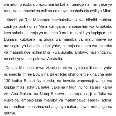
wa mfumo ikolojia unaojumuisha bahari pamoja na maji yake ya
rangi ya samawati na milima na mawe hushuhudia asili ya Misri.
Hifadhi ya Ras Mohamed inachukuliwa kuwa hifadhi muhimu
zaidi ya asili nchini Misri kulingana na uainishaji wa kimataifa,
kwa sababu ni moja ya maeneo 3 muhimu zaidi ya kupiga mbizi
Duniani, kutokana na ubora wa miamba ya matumbawe na
mazingira ya baharini ndani yake, pamoja na ubora wa miamba
ya matumbawe nchini Misri kwa ujumla, ambayo haishindaniwi
na nchi yoyote isipokuwa Australia.
Dahab: Miongoni mwa vivutio muhimu vya kiutalii ndani yake
ni: eneo la Three Bowls na Blue Hole: shimo lenye kina cha mita
130 katika Bahari Nyekundu, na huvutia wapendaji wengi wa
kupiga mbizi licha ya hatari yake na hifadhi nyingi za asili kama
vile Abu Galum. na Nabq Reserve, pamoja na jiji la Taba na
Nuweiba, ambalo Lina miamba ya matumbawe, samaki adimu
na mandhari nzuri zinazochanganya bahari, hewa, mchanga na
milima.