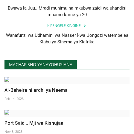
Bwawa la Juu...Mradi muhimu na mkubwa zaidi wa uhandisi
mnamo karne ya 20
KIPENGELE KINGINE
Wanafunzi wa Udhamini wa Nasser kwa Uongozi watembelea
Klabu ya Sinema ya Kiafrika
MACHAPISHO YANAYOHUSIANA
Al-Beheira ni ardhi ya Neema
Feb 14, 2023
Port Said .. Mji wa Kishujaa
Nov 8, 2023