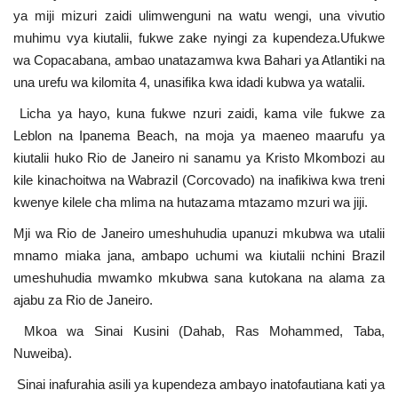
ya miji mizuri zaidi ulimwenguni na watu wengi, una vivutio
Urithi wa Nasser
muhimu vya kiutalii, fukwe zake nyingi za kupendeza.Ufukwe
wa Copacabana, ambao unatazamwa kwa Bahari ya Atlantiki na
Habari
una urefu wa kilomita 4, unasifika kwa idadi kubwa ya watalii.
Licha ya hayo, kuna fukwe nzuri zaidi, kama vile fukwe za
Harakati ya Nasser kwa Vijana
Leblon na Ipanema Beach, na moja ya maeneo maarufu ya
kiutalii huko Rio de Janeiro ni sanamu ya Kristo Mkombozi au
Kanuni na Masharti ya Udhamini wa
kile kinachoitwa na Wabrazil (Corcovado) na inafikiwa kwa treni
Nasser
kwenye kilele cha mlima na hutazama mtazamo mzuri wa jiji.
Udhamini wa Nasser
Mji wa Rio de Janeiro umeshuhudia upanuzi mkubwa wa utalii
mnamo miaka jana, ambapo uchumi wa kiutalii nchini Brazil
umeshuhudia mwamko mkubwa sana kutokana na alama za
Nyaraka na Marejeleo
ajabu za Rio de Janeiro.
Waanzilishi
Mkoa wa Sinai Kusini (Dahab, Ras Mohammed, Taba,
Nuweiba).
Raia wa ulimwengu mzima
Sinai inafurahia asili ya kupendeza ambayo inatofautiana kati ya