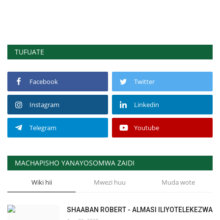
TUFUATE
Facebook
Twitter
Instagram
Linkedin
Telegram
Youtube
MACHAPISHO YANAYOSOMWA ZAIDI
Wiki hii
Mwezi huu
Muda wote
SHAABAN ROBERT - ALMASI ILIYOTELEKEZWA