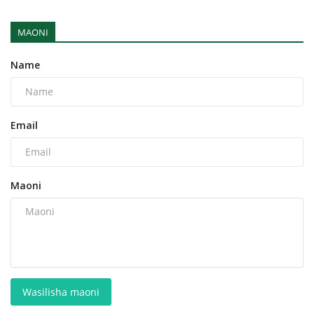
MAONI
Name
Email
Maoni
Wasilisha maoni