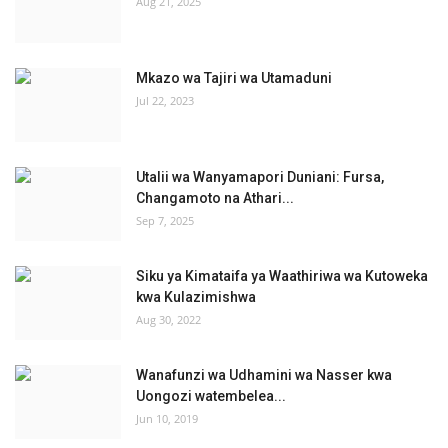
Aug 21, 2025
Mkazo wa Tajiri wa Utamaduni
Jul 22, 2023
Utalii wa Wanyamapori Duniani: Fursa,
Changamoto na Athari...
Sep 7, 2025
Siku ya Kimataifa ya Waathiriwa wa Kutoweka
kwa Kulazimishwa
Aug 30, 2022
Wanafunzi wa Udhamini wa Nasser kwa
Uongozi watembelea...
Jun 10, 2019