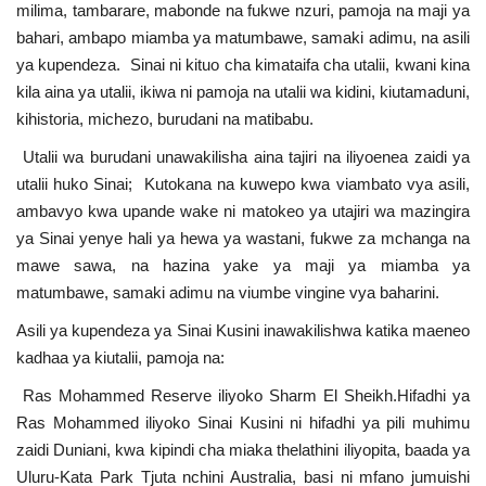
milima, tambarare, mabonde na fukwe nzuri, pamoja na maji ya
Nyaraka
bahari, ambapo miamba ya matumbawe, samaki adimu, na asili
ya kupendeza. Sinai ni kituo cha kimataifa cha utalii, kwani kina
Nafasi
kila aina ya utalii, ikiwa ni pamoja na utalii wa kidini, kiutamaduni,
kihistoria, michezo, burudani na matibabu.
Washiriki
Utalii wa burudani unawakilisha aina tajiri na iliyoenea zaidi ya
utalii huko Sinai; Kutokana na kuwepo kwa viambato vya asili,
Video
ambavyo kwa upande wake ni matokeo ya utajiri wa mazingira
ya Sinai yenye hali ya hewa ya wastani, fukwe za mchanga na
Maonyesho
mawe sawa, na hazina yake ya maji ya miamba ya
matumbawe, samaki adimu na viumbe vingine vya baharini.
Wadhamini
Asili ya kupendeza ya Sinai Kusini inawakilishwa katika maeneo
Language
kadhaa ya kiutalii, pamoja na:
English
Swahili
español
Ras Mohammed Reserve iliyoko Sharm El Sheikh.Hifadhi ya
Ras Mohammed iliyoko Sinai Kusini ni hifadhi ya pili muhimu
French
Arabic
zaidi Duniani, kwa kipindi cha miaka thelathini iliyopita, baada ya
Uluru-Kata Park Tjuta nchini Australia, basi ni mfano jumuishi