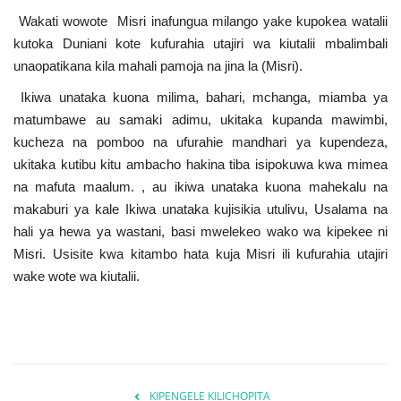
Wakati wowote Misri inafungua milango yake kupokea watalii
kutoka Duniani kote kufurahia utajiri wa kiutalii mbalimbali
unaopatikana kila mahali pamoja na jina la (Misri).
Ikiwa unataka kuona milima, bahari, mchanga, miamba ya
matumbawe au samaki adimu, ukitaka kupanda mawimbi,
kucheza na pomboo na ufurahie mandhari ya kupendeza,
ukitaka kutibu kitu ambacho hakina tiba isipokuwa kwa mimea
na mafuta maalum. , au ikiwa unataka kuona mahekalu na
makaburi ya kale Ikiwa unataka kujisikia utulivu, Usalama na
hali ya hewa ya wastani, basi mwelekeo wako wa kipekee ni
Misri. Usisite kwa kitambo hata kuja Misri ili kufurahia utajiri
wake wote wa kiutalii.
KIPENGELE KILICHOPITA