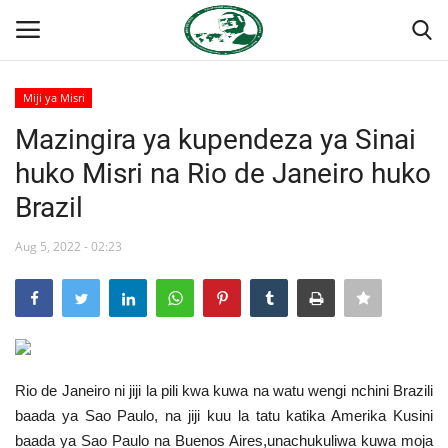
Miji ya Misri
Ingia
Kujiandikisha
Mazingira ya kupendeza ya Sinai
huko Misri na Rio de Janeiro huko
Nyumba
Brazil
Jukwaa la Nasser la Kimataifa
Aug 5, 2022 - 02:23
Wasiliana
Onyesho la Majaribio
Misri
Rio de Janeiro ni jiji la pili kwa kuwa na watu wengi nchini Brazili
baada ya Sao Paulo, na jiji kuu la tatu katika Amerika Kusini
Timu yetu
baada ya Sao Paulo na Buenos Aires,unachukuliwa kuwa moja