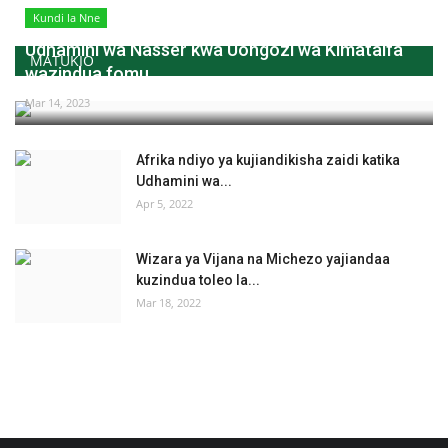
Kundi la Nne
Udhamini wa Nasser kwa Uongozi wa Kimataifa
MATUKIO
wazindua fomu...
Mar 14, 2023
Afrika ndiyo ya kujiandikisha zaidi katika
Udhamini wa...
Apr 5, 2022
Wizara ya Vijana na Michezo yajiandaa
kuzindua toleo la...
Mar 18, 2022