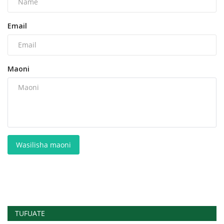
Email
Maoni
Wasilisha maoni
TUFUATE