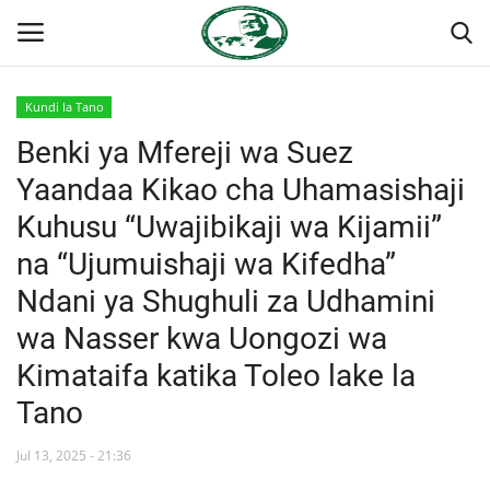
Kundi la Tano
Ingia
Kujiandikisha
Benki ya Mfereji wa Suez
Yaandaa Kikao cha Uhamasishaji
Nyumba
Kuhusu “Uwajibikaji wa Kijamii”
Jukwaa la Nasser la Kimataifa
na “Ujumuishaji wa Kifedha”
Ndani ya Shughuli za Udhamini
Wasiliana
wa Nasser kwa Uongozi wa
Onyesho la Majaribio
Kimataifa katika Toleo lake la
Tano
Misri
Jul 13, 2025 - 21:36
Timu yetu