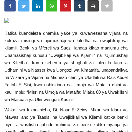
Urithi wa Nasser
Habari
Katika kuendeleza dhamira yake ya kuwawezesha vijana na
Harakati ya Nasser kwa Vijana
kukuza misingi ya ujumuishaji wa kifedha na uwajibikaji wa
kijamii, Benki ya Mfereji wa Suez iliandaa kikao maalumu cha
Kanuni na Masharti ya Udhamini wa
Uhamasishaji kuhusu “Uwajibikaji wa Kijamii” na “Ujumuishaji
Nasser
wa Kifedha”, kama sehemu ya shughuli za toleo la tano la
Udhamini wa Nasser kwa Uongozi wa Kimataifa, unaoandaliwa
Udhamini wa Nasser
na Wizara ya Vijana na Michezo chini ya Ufadhili wa Rais Abdel
Fattah El-Sisi, kwa ushirikiano na Umoja wa Mataifa chini ya
kauli mbiu: “Misri na Umoja wa Mataifa: Miaka 80 ya Uwakilishi
Nyaraka na Marejeleo
wa Masuala ya Ulimwenguni Kusini.”
Waanzilishi
Wakati wa kikao hicho, Bi. Nour El-Zeiny, Mkuu wa Idara ya
Mawasiliano ya Taasisi na Uwajibikaji wa Kijamii katika benki
Raia wa ulimwengu mzima
hiyo, aliwasilisha juhudi muhimu za benki katika nyanja ya
uwajibikaji wa kijamii, ili kuwahamasisha vijana kushiriki