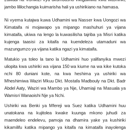
jambo lililochangia kuimarisha hali ya ushirikiano na hamasa.
Ni vyema kutajwa kuwa Udhamini wa Nasser kwa Uongozi wa
Kimataifa ni mojawapo ya mipango mashuhuri ya vijana
kimataifa, ukiwa na lengo la kuwasilisha tajriba ya Misri katika
kujenga taasisi za kitaifa na kuendeleza utamaduni wa
mazungumzo ya vijana katika ngazi ya kimataifa.
Matukio ya toleo la tano la Udhamini huo yalifanyika mwezi
uliopita kwa ushiriki wa vijana 150 wa kiume na wa kike kutoka
nchi 80 duniani kote, na kwa heshima ya ushiriki wa
Mheshimiwa Waziri Mkuu Dkt. Mostafa Madbouly na Dkt. Badr
Abdel Aaty, Waziri wa Mambo ya Nje, Uhamiaji na Masuala ya
Wamisri Wanaoishi Nje ya Nchi.
Ushiriki wa Benki ya Mfereji wa Suez katika Udhamini huu
unatokana na kujitolea kwake kuunga mkono juhudi za
maendeleo endelevu, pamoja na dhamira yake ya kushiriki
kikamilifu katika mipango ya kitaifa na kimataifa inayolenga