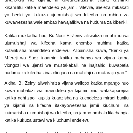
Nyaraka
kikamilifu katika maendeleo ya jamii. Vilevile, alieleza mikakati
ya benki ya kukuza ujumuishaji wa kifedha na mbinu za
Nafasi
kuwawezesha wale ambao hawajafikiwa na huduma za kibenki.
Katika muktadha huo, Bi. Nour El-Zeiny alisisitiza umuhimu wa
Washiriki
ujumuishaji wa kifedha kama chombo muhimu katika
kufanikisha maendeleo endelevu. Alibainisha kuwa, “Benki ya
Video
Mfereji wa Suez inaamini katika mchango wa vijana kama
viongozi wa ujenzi wa mustakabali, na inajitahidi kuwapatia
Maonyesho
huduma za kifedha zinazolingana na mahitaji na matarajio yao.”
Wadhamini
Aidha, Bi. Zeiny aliwahimiza vijana waliopo katika mpango huo
kuwa mabalozi wa maendeleo ya kijamii pindi watakaporejea
Language
katika nchi zao, kupitia kuanzisha na kuendeleza miradi bunifu
ya kijamii na kifedha itakayowezesha jamii kiuchumi na
English
Swahili
español
kuimarisha ujumuishaji wa kifedha, na jambo ambalo litachangia
French
Arabic
katika kukuza ustawi wa kiuchumi endelevu.