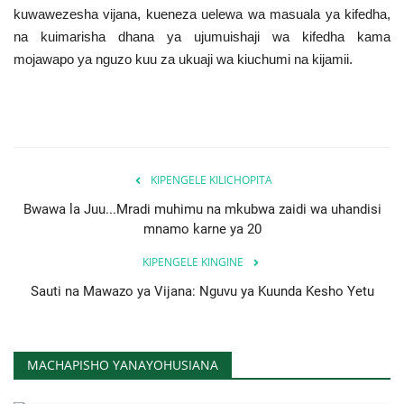
kuwawezesha vijana, kueneza uelewa wa masuala ya kifedha,
na kuimarisha dhana ya ujumuishaji wa kifedha kama
mojawapo ya nguzo kuu za ukuaji wa kiuchumi na kijamii.
KIPENGELE KILICHOPITA
Bwawa la Juu...Mradi muhimu na mkubwa zaidi wa uhandisi
mnamo karne ya 20
KIPENGELE KINGINE
Sauti na Mawazo ya Vijana: Nguvu ya Kuunda Kesho Yetu
MACHAPISHO YANAYOHUSIANA