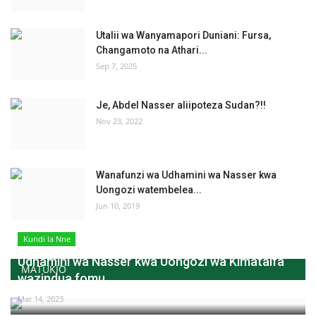
Utalii wa Wanyamapori Duniani: Fursa,
Changamoto na Athari...
Sep 7, 2025
Je, Abdel Nasser aliipoteza Sudan?!!
Nov 23, 2022
Wanafunzi wa Udhamini wa Nasser kwa
Uongozi watembelea...
Jun 10, 2019
Kundi la Nne
Udhamini wa Nasser kwa Uongozi wa Kimataifa
MATUKIO
wazindua fomu...
Mar 14, 2023