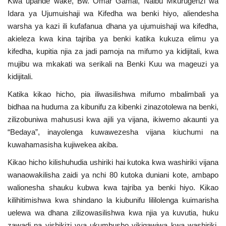
Kwa upande wake, Bw. Omar Gamal, Naibu Mkurugenzi wa
Idara ya Ujumuishaji wa Kifedha wa benki hiyo, aliendesha
warsha ya kazi ili kufafanua dhana ya ujumuishaji wa kifedha,
akieleza kwa kina tajriba ya benki katika kukuza elimu ya
kifedha, kupitia njia za jadi pamoja na mifumo ya kidijitali, kwa
mujibu wa mkakati wa serikali na Benki Kuu wa mageuzi ya
kidijitali.
Katika kikao hicho, pia iliwasilishwa mifumo mbalimbali ya
bidhaa na huduma za kibunifu za kibenki zinazotolewa na benki,
zilizobuniwa mahususi kwa ajili ya vijana, ikiwemo akaunti ya
“Bedaya”, inayolenga kuwawezesha vijana kiuchumi na
kuwahamasisha kujiwekea akiba.
Kikao hicho kilishuhudia ushiriki hai kutoka kwa washiriki vijana
wanaowakilisha zaidi ya nchi 80 kutoka duniani kote, ambapo
walionesha shauku kubwa kwa tajriba ya benki hiyo. Kikao
kilihitimishwa kwa shindano la kiubunifu lililolenga kuimarisha
uelewa wa dhana zilizowasilishwa kwa njia ya kuvutia, huku
zawadi na vishikizi vya ukumbusho vikigawiwa kwa washiriki,