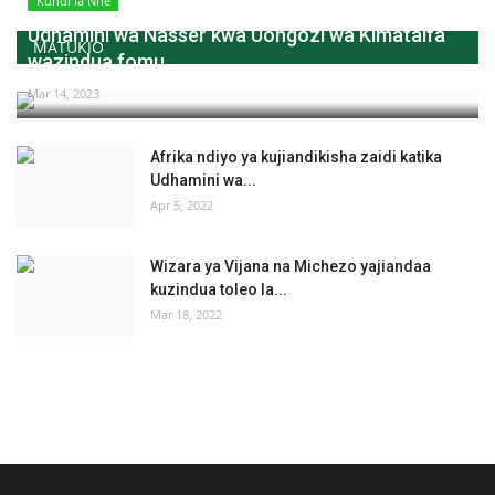
Kundi la Nne
Udhamini wa Nasser kwa Uongozi wa Kimataifa
MATUKIO
wazindua fomu...
Mar 14, 2023
Afrika ndiyo ya kujiandikisha zaidi katika
Udhamini wa...
Apr 5, 2022
Wizara ya Vijana na Michezo yajiandaa
kuzindua toleo la...
Mar 18, 2022