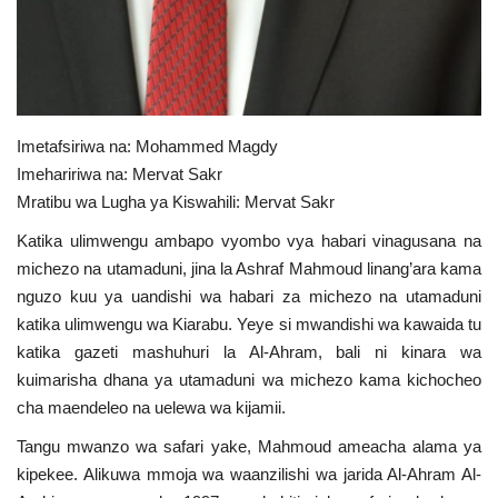
Nyaraka
Nafasi
Washiriki
Imetafsiriwa na: Mohammed Magdy
Imehaririwa na: Mervat Sakr
Video
Mratibu wa Lugha ya Kiswahili: Mervat Sakr
Katika ulimwengu ambapo vyombo vya habari vinagusana na
Maonyesho
michezo na utamaduni, jina la Ashraf Mahmoud linang’ara kama
nguzo kuu ya uandishi wa habari za michezo na utamaduni
Wadhamini
katika ulimwengu wa Kiarabu. Yeye si mwandishi wa kawaida tu
katika gazeti mashuhuri la Al-Ahram, bali ni kinara wa
Language
kuimarisha dhana ya utamaduni wa michezo kama kichocheo
English
Swahili
español
cha maendeleo na uelewa wa kijamii.
Tangu mwanzo wa safari yake, Mahmoud ameacha alama ya
French
Arabic
kipekee. Alikuwa mmoja wa waanzilishi wa jarida Al-Ahram Al-