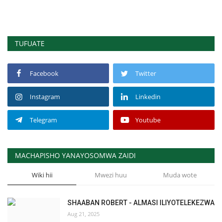
TUFUATE
Facebook
Twitter
Instagram
Linkedin
Telegram
Youtube
MACHAPISHO YANAYOSOMWA ZAIDI
Wiki hii
Mwezi huu
Muda wote
SHAABAN ROBERT - ALMASI ILIYOTELEKEZWA
Aug 21, 2025