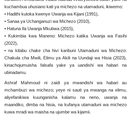
kuchambua uhusiano kati ya michezo na utamaduni, ikiwemo:
• Hadithi kutoka kwenye Uwanja wa Kijani (1991),
• Sanaa ya Uchanganuzi wa Michezo (2010),
• Hatuna Ila Uwanja Mkubwa (2015),
• Kukimbia kwa Maneno: Michezo katika Uwanja wa Fasihi
(2022),
• na kitabu chake cha hivi karibuni Utamaduni wa Michezo:
Chakula cha Mwili, Elimu ya Akili na Uundaji wa Hisia (2023),
kinachojumuisha falsafa yake ya uandishi wa habari na
ubinadamu.
Ashraf Mahmoud ni zaidi ya mwandishi wa habari au
mchambuzi wa michezo; yeye ni sauti ya mwanga na elimu,
aliyefanikiwa kuunganisha kalamu na neno, uwanja na
maandiko, dimba na hisia, na kufanya utamaduni wa michezo
kuwa mradi wa maisha na ujumbe wa kijamii.