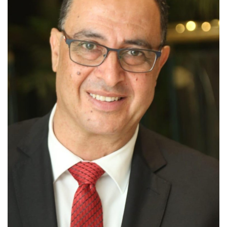
Urithi wa Nasser
Habari
Harakati ya Nasser kwa Vijana
Udhamini wa Nasser
Kanuni na Masharti ya Udhamini wa
Nasser
Nyaraka na Marejeleo
Waanzilishi
Raia wa ulimwengu mzima