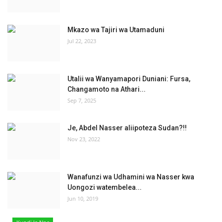
Mkazo wa Tajiri wa Utamaduni
Jul 22, 2023
Utalii wa Wanyamapori Duniani: Fursa,
Changamoto na Athari...
Sep 7, 2025
Je, Abdel Nasser aliipoteza Sudan?!!
Nov 23, 2022
Wanafunzi wa Udhamini wa Nasser kwa
Uongozi watembelea...
Jun 10, 2019