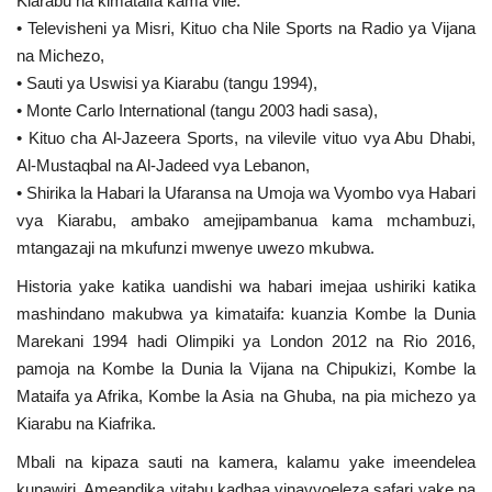
Kiarabu na kimataifa kama vile:
• Televisheni ya Misri, Kituo cha Nile Sports na Radio ya Vijana
na Michezo,
• Sauti ya Uswisi ya Kiarabu (tangu 1994),
• Monte Carlo International (tangu 2003 hadi sasa),
• Kituo cha Al-Jazeera Sports, na vilevile vituo vya Abu Dhabi,
Al-Mustaqbal na Al-Jadeed vya Lebanon,
• Shirika la Habari la Ufaransa na Umoja wa Vyombo vya Habari
vya Kiarabu, ambako amejipambanua kama mchambuzi,
mtangazaji na mkufunzi mwenye uwezo mkubwa.
Historia yake katika uandishi wa habari imejaa ushiriki katika
mashindano makubwa ya kimataifa: kuanzia Kombe la Dunia
Marekani 1994 hadi Olimpiki ya London 2012 na Rio 2016,
pamoja na Kombe la Dunia la Vijana na Chipukizi, Kombe la
Mataifa ya Afrika, Kombe la Asia na Ghuba, na pia michezo ya
Kiarabu na Kiafrika.
Mbali na kipaza sauti na kamera, kalamu yake imeendelea
kunawiri. Ameandika vitabu kadhaa vinavyoeleza safari yake na