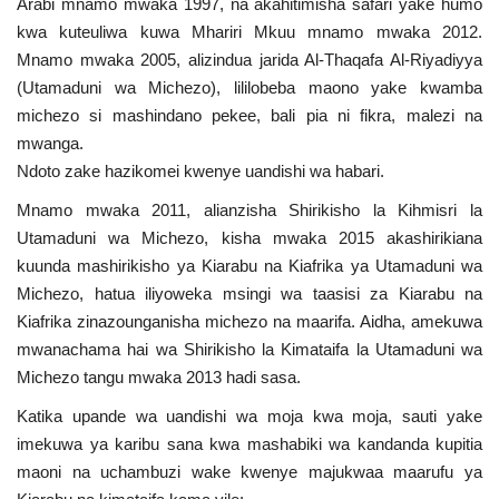
Arabi mnamo mwaka 1997, na akahitimisha safari yake humo
kwa kuteuliwa kuwa Mhariri Mkuu mnamo mwaka 2012.
Mnamo mwaka 2005, alizindua jarida Al-Thaqafa Al-Riyadiyya
(Utamaduni wa Michezo), lililobeba maono yake kwamba
michezo si mashindano pekee, bali pia ni fikra, malezi na
mwanga.
Ndoto zake hazikomei kwenye uandishi wa habari.
Mnamo mwaka 2011, alianzisha Shirikisho la Kihmisri la
Utamaduni wa Michezo, kisha mwaka 2015 akashirikiana
kuunda mashirikisho ya Kiarabu na Kiafrika ya Utamaduni wa
Michezo, hatua iliyoweka msingi wa taasisi za Kiarabu na
Kiafrika zinazounganisha michezo na maarifa. Aidha, amekuwa
mwanachama hai wa Shirikisho la Kimataifa la Utamaduni wa
Michezo tangu mwaka 2013 hadi sasa.
Katika upande wa uandishi wa moja kwa moja, sauti yake
imekuwa ya karibu sana kwa mashabiki wa kandanda kupitia
maoni na uchambuzi wake kwenye majukwaa maarufu ya