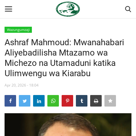
Wazungumzaji
Ingia
Kujiandikisha
Ashraf Mahmoud: Mwanahabari
Aliyebadilisha Mtazamo wa
Nyumba
Michezo na Utamaduni katika
Jukwaa la Nasser la Kimataifa
Ulimwengu wa Kiarabu
Wasiliana
Apr 20, 2026 - 18:04
Onyesho la Majaribio
Misri
Timu yetu