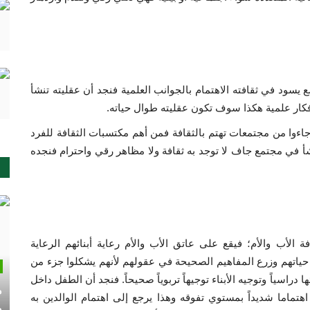
يسود في ثقافته الاهتمام بالجوانب العلمية فنجد أن عقليته تنشأ
فكار علمية هكذا سوف تكون عقليته طوال حياته.
 جاءوا من مجتمعات تهتم بالثقافة فمن أهم مكتسبات الثقافة للفرد
شأ في مجتمع جاف لا توجد به ثقافة ولا مظاهر رقي واحترام فنجده
الأب والأم؛ فيقع على عاتق الأب والأم رعاية أبنائهم الرعاية
 حياتهم وزرع المفاهيم الصحيحة في عقولهم لأنهم يشكلوا جزء من
راسياً وتوجيه الأبناء توجيهاً تربوياً صحيحاً. فنجد أن الطفل داخل
م
هتماما شديداً بمستوي تفوقه وهذا يرجع إلى اهتمام الوالدين به
م