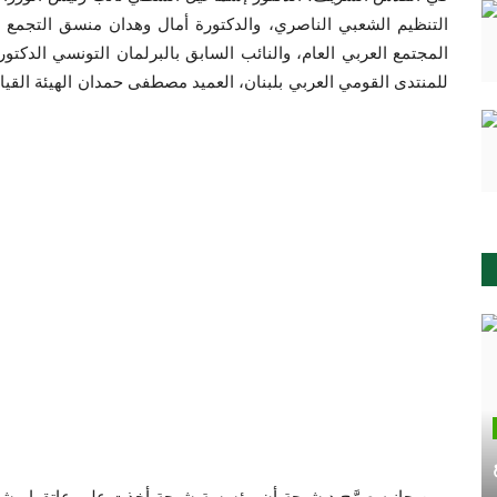
التنظيم الشعبي الناصري، والدكتورة أمال وهدان منسق التجمع ا
المجتمع العربي العام، والنائب السابق بالبرلمان التونسي الدكت
للمنتدى القومي العربي بلبنان، العميد مصطفى حمدان الهيئة القي
ومن جانبه صرَّح د.شيحة أن مؤسسة شيحة أخذت علي عاتقها مشروع 