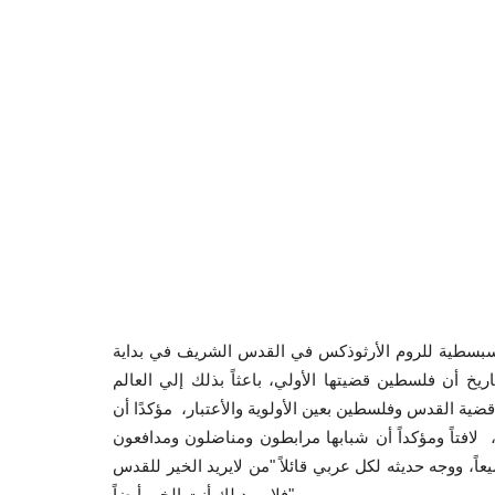
سبسطية للروم الأرثوذكس في القدس الشريف في بداية
يخ أن فلسطين قضيتها الأولي، باعثاً بذلك إلي العالم
قضية القدس وفلسطين بعين الأولوية والأعتبار، مؤكدًا أن
، لافتاً ومؤكداً أن شبابها مرابطون ومناضلون ومدافعون
يعاً، ووجه حديثه لكل عربي قائلاً "من لايريد الخير للقدس
فلا يريد لك أنت الخير أيضاً".