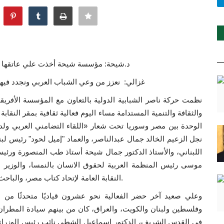
د.شيحة: مؤسسة شيحة أخذت علي عاتقها مشرو
غزالي: نعزز من وعي الشباب العربي ونجدد فيهم روح التضامن الأنساني من خلال انعاش الذاكرة الوطنية
نظمت حركة ناصر الشبابية الدولية بالتعاون مع المؤسسة الأفريق
الوحدة بين مصر وسوريا تحت شعار «اللقاء التضامني العربي ولد
نجل الزعيم الخالد جمال عبدالناصر، والعماد "إميل لحود" رئيس لب
اللبناني، والأستاذ الدكتور جمال شيحة أستاذ طب المنصورة ور
موسى رئيس المنظمة العربية لحقوق الانسان بالنمسا، والوزير ا
النقابة العامة لإتحاد كتاب مصر، والباحث الأنثروبولوجي حسن غزالي مؤسس حركة ناصر الشبابية.
وعلي صعيد آخر حضر الفعالية نحو عشرون قياديًا متحدثًا من الد
وفلسطين ولبنان والكويت، والعراق، كان من بينهم سيادة المطرا
في القدس الشريف، الدكتور إسماعيل الشطي نائب رئيس الوزراء 