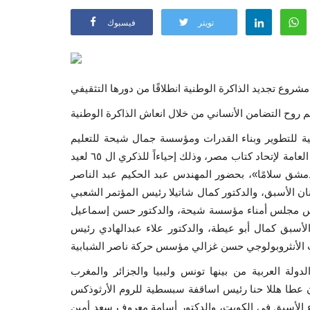
تويتر
فيسبوك
ع تجديد الذاكرة الوطنية انطلاقًا من دورها التثقيفي
ية للتطوير وبناء القدرات ومؤسسة جمال شيحة للتعليم
والثقافة والتنمية المستدامة مساء اليوم فعالية ثقافية بمقر النقابة العامة لإتحاد كتاب مصر، وذلك إحياءاً للذكري ال ٦٥ لعيد
مشق سلامًا»، بحضور المهندس عبد الحكيم عبد الناصر
نان الأسبق، والدكتور كمال شاتيلا رئيس المؤتمر الشعبي
ئيس مجلس أمناء مؤسسة شيحة، والدكتور حسن إسماعيل
لأسبق كمال أبو عيطة، والدكتور علاء عبدالهادي رئيس
ولة العربية من بينها تونس وليبيا والجزائر والمغرب
ن عطا هللا حنا رئيس اساقفة سبسطية للروم الأرثوذكس
الأسبق في الكويت، والدكتور أسامة معروف سعد أمين