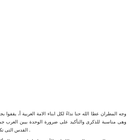
وجه المطران عطا الله حنا نداءً لكل ابناء الامة العربية أ، يقفوا
وهى مناسبة للذكرى والتأكيد على ضرورة الوحدة بيبن العرب ج
القدس التى تكتوى بنار العدوان الإسرائيلي الذى يستهدف هويتها العربية .