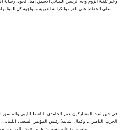
وعبر تقنية الزوم وجه الرئيس اللبناني الأسبق إميل لحود، رسالة أ
على الحفاظ على العزة والكرامة العربية ومواجهة كل المؤامرات في الداخل والخارج ومنها مؤامرات الاحتلال الإسرائيلي.
في حين لفت المشاركون عمر الحامدي الناشط الليبي والمنسق السا
الحزب الناصري، وكمال شاتيلاً رئيس المؤتمر الشعبي اللبناني، 
وضرورة تنظيم مسيرات عربية تتوجه إلى سورية من كل الدول العربية وتعقد مؤتمرًا قوميًا عربيًا في دمشق.