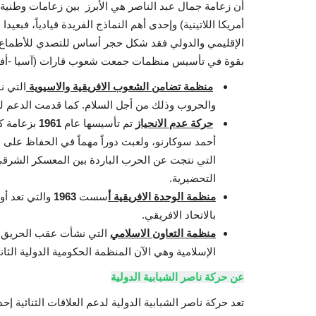
أن زعامة جمال عبد الناصر هي الأبرز بين زعامات وطنية 
أمريكا اللاتينية) وإحدى أهم النماذج الفريدة قيادياً، ف
الإقليمي والدولي فقد شكل حجر أساس للتصدي للأطماع الا
بقوة في تأسيس منظمات جمعت شعوب قارات (آسيا -أفريقيا
منظمة تضامن الشعوب الافريقية والاسيوية
التي ن
والحروب وذلك من أجل السلام. كما قدمت الدعم لنضا
حركة عدم الانحياز
تم تأسيسها عام
1961
بزعامة كل
أحمد سوكارنو، ولعبت دوراً مهماً في الحفاظ على ا
التي نتجت عن الحرب الباردة بين المعسكر الشرق
التحضيرية.
منظمة الوحدة الافريقية أ
سست
1963
والتي تعد أو
بالاتحاد الافريقي.
منظمة التعاون الاسلامي
التي نشأت عقب الحريق 
الإسلامية وهي الآن المنظمة الحكومية الدولية الثا
عن حركة ناصر الشبابية الدولية
تعد حركة ناصر الشبابية الدولية لدعم العلاقات الثنائية 