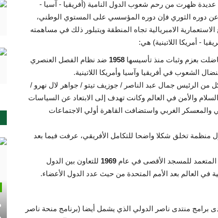
عديدة ظهرت من رحم شعوب الدول النامية (أفريقيا - آسيا -
بعيدا عن دوره الثوري فإن دوره المؤسسي على المستوي الوطني،
ستعمارية الامبريالية تجاه المنطقة ويتبلور ذلك في مساهمته
 - أمريكا اللاتينية) هي:
اضلت بعزم وثبات منذ تأسيسها
1958
ضد نظام الفصل العنصري
ل الشعوب في أفريقيا وآسيا وأمريكا اللاتينية.
 من الرئيس جمال عبد الناصر / جوزيف تيتو / جواهر لال نهرو /
لسلام والأمن في العالم وكانت تهدف إلى الابتعاد عن السياسات
ي والمعسكر الغربي واستضافت القاهرة أولي الاجتماعات
ل منظمة تخلق شكلا واضحا للتكامل الأفريقي، عرفت فيما بعد
المتعمد للمسجد الأقصى في عام
1969
للتعاون بين الدول
نية في العالم بعد الأمم المتحدة من حيث عدد الدول الأعضاء.
م
إحدى برامج منتدى ناصر الدولي الذي يشمل أيضا (برنامج منحة ناصر
م