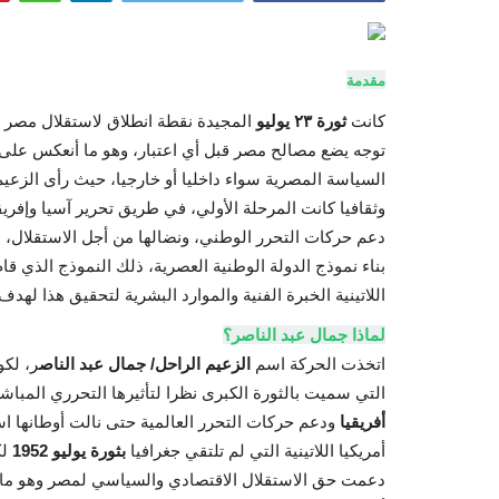
مقدمة
كانت
ثورة ٢٣ يوليو
المجيدة نقطة انطلاق لاستقلال مصر ع
توجه يضع مصالح مصر قبل أي اعتبار، وهو ما أنعكس عل
السياسة المصرية سواء داخليا أو خارجيا، حيث رأى الزعيم
وثقافيا كانت المرحلة الأولي، في طريق تحرير آسيا وإفريقيا
دعم حركات التحرر الوطني، ونضالها من أجل الاستقلال، مع 
بناء نموذج الدولة الوطنية العصرية، ذلك النموذج الذي قا
اللاتينية الخبرة الفنية والموارد البشرية لتحقيق هذا لهد
لماذا جمال عبد الناصر؟
اتخذت الحركة اسم
الزعيم الراحل/ جمال عبد الناص
ر، لكو
التي سميت بالثورة الكبرى نظرا لتأثيرها التحرري المباش
أفريقيا
ودعم حركات التحرر العالمية حتى نالت أوطانها اس
أمريكيا اللاتينية التي لم تلتقي جغرافيا
بثورة يوليو 1952
لك
دعمت حق الاستقلال الاقتصادي والسياسي لمصر وهو ما قاله 