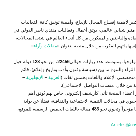
ير لأهمية إفساح المجال للإبداع، وأهمية توثيق كافة الفعاليات
 منبر شبابي عالمي، يوثق أعمال وفعاليات منتدي ناصر الدولي في
قادة والباحثين والمفكرين من كل أنحاء العالم في شتى المجالات،
وإسهاماتهم الفكرية من خلال منصة بعنوان «
مقالات وآراء
»
كنولوجيا، بمتوسط عدد زيارات حوالي
22456
، من نحو
123
دولة حول
راء والتنوع ما بين (سياسة وفنون وأدب وتاريخ وإعلام)، قائم
 متخصصي الإعلام واللغات بخمس لغات (
العربية
–
الإنجليزية
–
دية من خلال منصات التواصل الاجتماعي).
ر أعضاء المنحة تأتي كأرشيف إلكتروني خاص بهم يُوثق أهم
 في مجالات التنمية الاجتماعية والثقافية، فضلًا عن بوابة
ا مؤخراً وتحوي نحو
485
مقالة باللغات الخمس الرسمية للموقع،
Articles@na