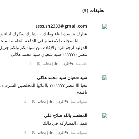
تعليقات (3)
ssss.sh2333@gmail.com
٠٠٠ انا سجلت الانضمام فى الدفعة الخامسة منحة
الدولية ارجو الرد والإفادة من سيادتكم ولكم جزيل 
مصر ???????? سيد شعبان سيد محمد هلالى
1 عام منذ
الرد
إعجاب (
0
)
سيد شعبان سيد محمد هلالى
تحيااااا مصر ???????? باابنائها المخلصين الشرف
يافندم
3 سنوات منذ
الرد
إعجاب (
0
)
المعتصم بالله صلاح علي
نتمنى المشاركه في ذالك
4 سنوات منذ
الرد
إعجاب (
0
)