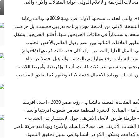
مجالات الترجمة والاعلام الدولي -بوابة المقالات والآراء والتي
ماي
»، والتي انعقدت نسختها الأولي في يونية
2019
م، ونالت رعاية
النسخة الأولي من المنحة مجرد برنامج تدريبي فحسب، بل حرصت
منحة، واستثماراً في طاقات الخريجين منها، أطلق الخريجين بشكل
طوير العلاقات الثنائية بين مصر ودول العالم بالأخص الجنوب
 بالمثل العليا والتضامن، وقد كان،فقد ظلت فروعها (
67
دولة)
ية الشباب ورفع مهاراتهم بالتدريب والتأهيل، فضلا عن بناء
يها ومنتسبيها عبر ثلاث قارات، آسيا، وإفريقيا، وأمريكا اللاتينية
ن الشباب وريادة الأعمال خدمة لأبناء وطنهم كما تقلدوا المناصب
(قرارات الأمم المتحدة المعنية بالشباب - رؤية مصر 2030 - أجندة أفريقيا
لمستدامة - المبادئ العشرة لمنظمة تضامن شعوب افريقيا واسيا -
راكة الجنوب الجنوب - خارطة طريق الاتحاد الافريقي حول الاستثمار في الشباب -
ة الشباب الأفريقي في مجالات السلم والأمن) وبهذا تعد حركة ناصر
 كفاءتهم وتمكين الكوادر الشبابية في سبيل تحقيق التنمية،