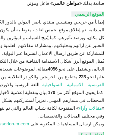
صانعة بذلك «
مواطن عالمي
» فاعل ومؤثر.
الموقع الرسمي
إيماناً من خريجي ومنتسبي منتدي ناصر الدولي بالدور الكب
الميدانية، تم إطلاق موقع بخمس لغات، منوط به أن يكون
كل مكان، ويرصد تأثيرهم، كما يُتيح للشباب والمؤثرين وال
التعبير عن آرائهم وتحليلاتهم، ومشاركة مقالاتهم العلمية 
للمشاركة عن طريق ارسال الاعمال لنشرها عبر البوابة.
يُمثل الموقع أبرز أشكال الاستدامة الثقافية من خلال الت
العالم، ويشتمل على نحو
4956
مقالة، لموضوعات شديدة الث
عليها نحو
223
متطوع من الخريجين والكوادر الطلابية من
الفرنسية
–
الاسبانية
–
السواحيلية
- اللغة الروسية والاور
كما يحوي الموقع أكثر من
170
بيان وتغطية إعلامية لأخبا
المحطات في مسارهم المهني، تعزيزاً لمشاركتهم بشكل حيوي
«
مقالات وآراء
» المفتوحة لكافة شباب العالم والتي تم بثه
وفي مختلف المجالات والتخصصات.
ويمكن ارسال المساهمات المكتوبة على
sserforum.com
أهداف الحركة