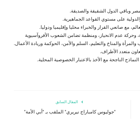
ن مصر وباقي الدول الشقيقة والصديقة.
 والدولية على مستوي القواعد الجماهيرية.
الم، مع صانعي القرار والخبراء محليا وإقليميا ودوليا.
ة، وحركة عدم الانحياز، ومنظمة تضامن الشعوب الأفروآسيوية
 والمرأة والمناخ والتعليم، السلم والأمن، الحوكمة وريادة الأعمال.
اون متعدد الأطراف.
نماذج الناجحة مع الأخذ بالاعتبار الخصوصية المحلية.
المقال السابق
"جوليوس كامباراج نيريري" الملقب بـ "أبي الأمة"