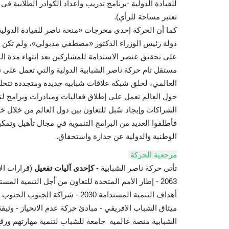
للقيادة الدولية -برنامج تدريب واعداد الكوادر الطلابية في 
تعتبر مساحة للرأي).
كما أن الحركة إحدى مخرجات «منحة ناصر للقيادة الدولية
دولة رئيس الوزراء الدكتور «مصطفي مدبولي»، ولم تكن 
على تحقيق عنصر الاستدامة للمشاركين بعد انتهاء مدة ال
مستقل تام حركة ناصر الشبابية الدولية والتي تعمل على ت
العالمي، لخلق شبكة علاقات شبابية جديدة ومتجددة تتحلي
حول العالم تعمل على إطلاق فعاليات ومبادرات وبرامج لتنم
الشراكات وإيجاد سُبل للتعاون بين دول العالم من خلال خريج
فأطلقوا العديد من البرامج التنموية في مجال تأهيل وتمكي
الوطنية والدولية عن جدارة واستحقاق.
مرجعية الحركة
تأتى حركة ناصر الشبابية -
كإحدى آليات تفعيل
2063 - إطار الأمم المتحدة للتعاون من أجل التنمية ا
أهداف التنمية المستدامة 2030 - ش
ميثاق الشباب الافريقي - مبادئ حركة عدم الانحياز - وثيق
الشبابية منصة عالمية جامعة للشباب لتنمية مهارتهم ورفع