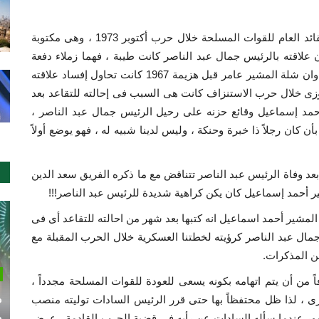
فى مذكرات المشير " أحمد إسماعيل " وزير الحربية والقائد العام للقوات المسلحة خلال حرب أكتوبر 1973 ، وهى مكتوبة
، يؤكد القائد الراحل ان علاقته بالرئيس جمال عبد الناصر كانت طيبة ، فهما زملاء دفعة
واحدة بالكلية الحربية ، وان الرئيس الراحل كان يثق به ، وان شلة المشير عامر قبل هزيمة 1967 كانت تحاول إفساد علاقته
زى خلال حرب الاستنزاف كانت هى السبب فى إحالته للتقاعد بعد
تمبر 1969، ويروى المشير أحمد إسماعيل وقائع حزنه على رحيل الرئيس جمال عبد الناصر ،
ان رجلاً ذا خبرة وحنكة ، وليس لدينا شبيه له ، فهو يوضع أولاً
 وفاة الرئيس عبد الناصر تتناقض مع ما ذكره الفريق سعد الدين
أحمد إسماعيل كان يكن كراهية شديدة للرئيس عبد الناصر!!!
لمشير أحمد اسماعيل انه كتبها بعد شهر من احالته للتقاعد أى فى
لرئيس جمال عبد الناصر كرؤيته لخطتنا العسكرية خلال الحرب المقبلة مع
 من أن يتم اتهامه بكونه يسعى للعودة للقوات المسلحة مجدداً ،
م
ى ، لذا ظل محتفظاً بها حتى قرر الرئيس السادات توليته منصب
م
برات العامة فى 14 مايو 1971 ، وبعد شهور عندما سأله السادات عن رأيه فى قضية الحرب القادمة ، عرض