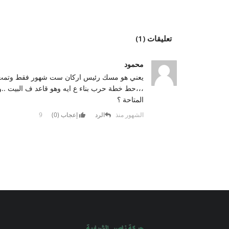
تعليقات (1)
محمود
،،،حط خطة حرب بناء ع ايه وهو قاعد ف البيت ..و
المتاحة ؟
9 الشهور منذ
الرد
إعجاب (
0
)