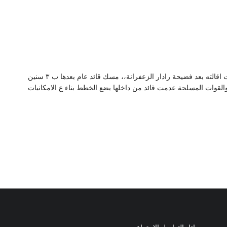
يعني هو مسك رئيس اركان ست شهور فقط وتمت اقالته بعد فضيحة رادار الزعفرانة،، مسك قائد عام بعدها ب ٣ سنين
القوات المسلحة عدمت قائد من داخلها يضع الخطط بناء ع الامكانيات