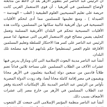
أن الرئيس عبد الناصر أمر بتطوير الأزهر بعد أن لاحظ من متابعته
لأوضاع المسلمين في أفريقيا ، أن قوى الاستعمار الغربى كانت
الفيديوهات
حريصة على تعليم المسيحيين العلوم الطبيعية ( الطب – الهندسة –
الصيدلة ) ، ومنع تعليمها للمسلمين مما أدى لتحكم الأقليات
الرعاة
المسيحية في دول أفريقية غالبية سكانها من المسلمين، وكانت هذه
الأقليات المسيحية تتحكم في البلدان الأفريقية المسلمة وتعمل
الشركاء
كحليف يضمن مصالح قوى الاستعمار الغربى التى صنعتها، لذا صمم
الرئيس عبد الناصر على كسر هذا الاحتكار للسلطة وتعليم المسلمين
Gallery
الأفارقة علوم العصر ليستطيعوا حكم بلدانهم لما فيه مصلحة تلك
البلدان.
لغة
أنشأ عبد الناصر مدينة البعوث الإسلامية التى كان ومازال يدرس فيها
عشرات الآلاف من الطلاب المسلمين على مساحة ثلاثين فداناً تضم
español
Swahili
English
طلاباً قادمين من سبعين دولة إسلامية يتعلمون في الأزهر مجانا
ويقيمون في مصر إقامة كاملة مجانا أيضا، وقد زودت الدولة المصرية
Arabic
French
بأوامر من الرئيس عبد الناصر المدينة بكل الإمكانيات الحديثة وقفز
عدد الطلاب المسلمين في الأزهر من خارج مصر إلى عشرات
الأضعاف بسبب ذلك.
أنشأ عبد الناصر منظمة المؤتمر الإسلامى التى جمعت كل الشعوب