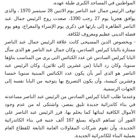
المواطنين في المساجد الكبرى طيلة عهده.
توفى الرئيس جمال عبد الناصر يوم الاثنين 28 سبتمبر 1970 ، والذى
يوافق هجريا يوم 27 رجب 1390، صعدت روح الرئيس جمال عبد
الناصر الطاهرة إلى بارئها في ذكرى يوم الإسراء والمعراج، وهو يوم
فضله الدينى عظيم ومعروف للكافة.
- وبخصوص الدين المسيحى كانت علاقة الرئيس جمال عبد الناصر
ممتازة بالبابا كيرلس السادس، وكان جمال عبد الناصر هو الذى سأل
البابا كيرلس السادس عن عدد الكنائس التى يرى من المناسب بناؤها
سنويا، وكان رد البابا (من عشرين إلى ثلاثين)، وكان الرئيس عبد
الناصر هو الذى أمر بأن يكون عدد الكنائس المبنية سنويا خمسا
وعشرين كنيسة، وأن يكون التصريح بها بتوجيه من البابا نفسه إلى
الجهات الرسمية.
وعندما طلب البابا كيرلس السادس من الرئيس عبد الناصر مساعدته
في بناء كاتدرائية جديدة تليق بمصر، واشتكى له من عدم وجود
الأموال الكافية لبنائها كما يحلم بها، قرر الرئيس عبد الناصر على
الفور أن تساهم الدولة بمبلغ 167 ألف جنيه في بناء الكاتدرائية
الجديدة، وأن تقوم شركات المقاولات العامة التابعة للقطاع العام
بعملية البناء للكاتدرائية الجديدة.