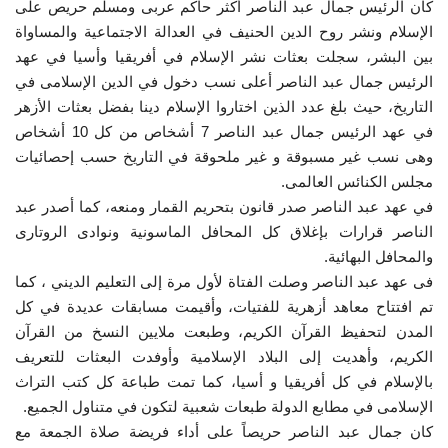
كان الرئيس جمال عبد الناصر أكثر حاكم عربى ومسلم حريص على
الإسلام ونشر روح الدين الحنيف في العدالة الاجتماعية والمساواة
بين البشر، سجلت بعثات نشر الإسلام في أفريقيا وأسيا في عهد
الرئيس جمال عبد الناصر أعلى نسب دخول في الدين الإسلامى في
التاريخ، حيث بلغ عدد الذين اختاروا الإسلام دينا بفضل بعثات الأزهر
في عهد الرئيس جمال عبد الناصر 7 أشخاص من كل 10 أشخاص
وهى نسب غير مسبوقة و غير ملحوقة في التاريخ حسب إحصائيات
مجلس الكنائس العالمى.
في عهد عبد الناصر صدر قانون بتحريم القمار ومنعه، كما أصدر عبد
الناصر قرارات بإغلاق كل المحافل الماسونية ونوادى الروتارى
والمحافل البهائية.
فى عهد عبد الناصر وصلت الفتاة لأول مرة إلى التعليم الديني ، كما
تم افتتاح معاهد أزهرية للفتيات، وأقيمت مسابقات عديدة في كل
المدن لتحفيظ القرآن الكريم، وطبعت ملايين النسخ من القرآن
الكريم، وأهديت إلى البلاد الإسلامية وأوفدت البعثات للتعريف
بالإسلام في كل أفريقيا و أسيا، كما تمت طباعة كل كتب التراث
الإسلامى في مطابع الدولة طبعات شعبية لتكون في متناول الجميع.
كان جمال عبد الناصر حريصاً على أداء فريضة صلاة الجمعة مع