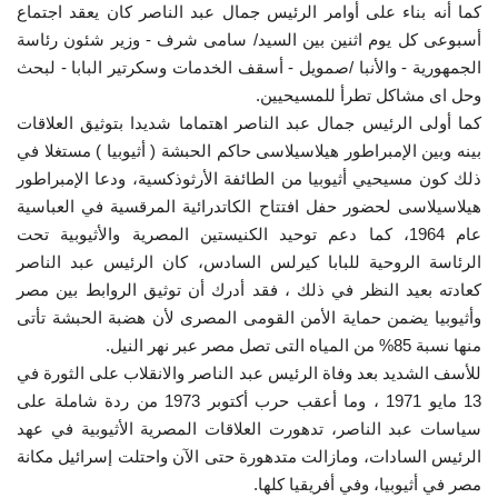
كما أنه بناء على أوامر الرئيس جمال عبد الناصر كان يعقد اجتماع
أسبوعى كل يوم اثنين بين السيد/ سامى شرف - وزير شئون رئاسة
الجمهورية - والأنبا /صمويل - أسقف الخدمات وسكرتير البابا - لبحث
وحل اى مشاكل تطرأ للمسيحيين.
كما أولى الرئيس جمال عبد الناصر اهتماما شديدا بتوثيق العلاقات
بينه وبين الإمبراطور هيلاسيلاسى حاكم الحبشة ( أثيوبيا ) مستغلا في
ذلك كون مسيحيي أثيوبيا من الطائفة الأرثوذكسية، ودعا الإمبراطور
هيلاسيلاسى لحضور حفل افتتاح الكاتدرائية المرقسية في العباسية
عام 1964، كما دعم توحيد الكنيستين المصرية والأثيوبية تحت
الرئاسة الروحية للبابا كيرلس السادس، كان الرئيس عبد الناصر
كعادته بعيد النظر في ذلك ، فقد أدرك أن توثيق الروابط بين مصر
وأثيوبيا يضمن حماية الأمن القومى المصرى لأن هضبة الحبشة تأتى
منها نسبة 85% من المياه التى تصل مصر عبر نهر النيل.
للأسف الشديد بعد وفاة الرئيس عبد الناصر والانقلاب على الثورة في
13 مايو 1971 ، وما أعقب حرب أكتوبر 1973 من ردة شاملة على
سياسات عبد الناصر، تدهورت العلاقات المصرية الأثيوبية في عهد
الرئيس السادات، ومازالت متدهورة حتى الآن واحتلت إسرائيل مكانة
مصر في أثيوبيا، وفي أفريقيا كلها.