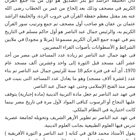
كان الخليفة الراشد أبو بكر الصديق هو أول من بدأ جمع القرآن
الكريم في مصحف وذلك بعد إلحاح من عمر بن الخطاب رضى الله
إرث جمال عبدالناصر
عنه بعد مقتل معظم حفظة القرآن في حروب الردة، والخليفة الراشد
عثمان بن عفان هو صاحب أول مصحف تم جمع وترتيب سور القرآن
أخبار
الكريم به، والرئيس جمال عبد الناصر هو أول حاكم مسلم في التاريخ
يتم في عهده جمع القرآن الكريم مسموعا (مرتلا و مجودا) في ملايين
شروط وأحكام منحة ناصر للقيادة الدولية
الشرائط و الأسطوانات بأصوات القراء المصريين.
فى عهد جمال عبد الناصر تم زيادة عدد المساجد في مصر من أحد
منحة ناصر للقيادة الدولية
عشر ألف مسجد قبل الثورة إلى واحد وعشرين ألف مسجد عام
1970، أى أنه في فترة حكم 18 سنة للرئيس جمال عبد الناصر تم بناء
مرجعياتنا
عدد (عشرة ألاف مسجد) وهو ما يعادل عدد المساجد التى بنيت في
مصر منذ الفتح الإسلامى وحتى عهد جمال عبد الناصر.
المواطن العالمي
في عهد عبد الناصر تم جعل مادة التربية الدينية (مادة إجبارية) يتوقف
عليها النجاح أو الرسوب كباقى المواد لأول مرة في تاريخ مصر بينما
الرواد
كانت اختيارية في النظام الملكي.
في عهد عبد الناصر تم تطوير الأزهر الشريف وتحويله لجامعة عصرية
فرص
تدرس فيها العلوم الطبيعية بجانب العلوم الدينية.
يقول الأستاذ محمد فائق في كتابه ( عبد الناصر و الثورة الأفريقية )
وثائق