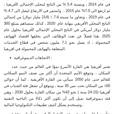
في عام 2014 ، وبنسبة 5.4 % من الناتج لمحلى الإجمالي لأفريقيا ،
ثم ارتفع الى 7.5% عام 2015 ، واستمر في الارتفاع ليصل الى 4.7 %
في عام 2019 ، وتجاوز ما نسبته 7.6 ٪ (214 مليار دولار) من إجمالي
الناتج المحلي الأفريقي بنهاية عام 2020 ، كذلك ستساهم بمبلغ 300
مليار دولار أمريكي في الناتج المحلي الإجمالي لأفريقيا بحلول عام
2025 .هذا فضلاً عن تعدد الوظائف التي يخلقها اقتصاد الهواتف
المحمولة ، اذ يعمل نحو 7.1 مليون شخص في قطاع الخدمات
المتعلقة بالهواتف المحمولة في افريقيا.
الاتجاهات الديموغرافية :
تعتبر أفريقيا هي القارة الأسرع نموًا في العالم من حيث عدد
السكان ، وتتوقع الأمم المتحدة أن أكثر من نصف النمو السكاني
للعالم حتى عام 2050 سيأتي من القارة الأفريقية . كما أن حوالي
65٪ من السكان تحت سن 35 سنة ، ويتوقع أن تشغل فئة الشباب في
أفريقيا (15-24 سنة ) نحو 42% من سكان القارة بحلول 2030 ، وهي
فئة ديموغرافية تميل إلى أن تكون أكثر ذكاءً من الناحية التقنية
وتستخدم بشكل كثيف تطبيقات التكنولوجيا المالية .
وتأسيسا على ما سبق ، يعتبر التحول الرقمي هو أساس تحقيق