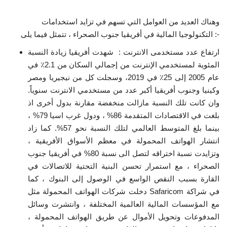
وهناك العديد من العوامل التي تسهم في تزايد استخدامات
التكنولوجيا المالية في أفريقيا جنوب الصحراء ، تتمثل فيما يلى :-
ارتفاع عدد مستخدمى الانترنت : شهدت أفريقيا زيادة النسبة
المئوية لمستخدمي الإنترنت من إجمالي السكان من 2.1٪ في
عام 2005 إلى 25٪ في 2019، وسجلت كل من نيجيريا ومصر
وكينيا وجنوب أفريقيا أكبر عدد من مستخدمي الانترنت سنوياً.
وان كانت تلك النسبة مازالت منخفضة مقارنة بدول أخرى اذ
بلغت في الاقتصادات المتقدمة 86% ، ودول غرب اسيا 79% ،
بينما بلغ المتوسط العالمي لتلك النسبة نحو 57%. كما زاد
انتشار الهواتف المحمولة في معظم الأسواق الأفريقية ،
وتزايدت نسبة اختراقه لتصل الى نسبة 80% في أفريقيا جنوب
الصحراء ، مع استمرار تحسن البنية التحتية للاتصالات في
القارة بسبب النقص الواسع في الوصول إلى البنوك ، كما
دخلت شركات الهواتف المحمولة مثل Safaricom في شراكة
مع المؤسسات المالية العالمية المختلفة ، وانتشرت وسائل
المدفوعات وتحويل الأموال عن طريق الهواتف المحمولة ،