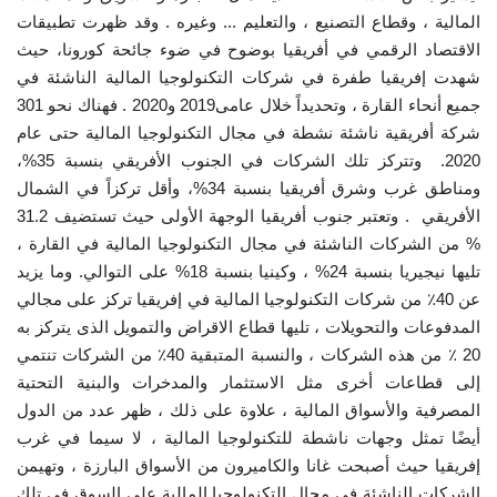
المالية ، وقطاع التصنيع ، والتعليم ... وغيره . وقد ظهرت تطبيقات
إرث جمال عبدالناصر
الاقتصاد الرقمي في أفريقيا بوضوح في ضوء جائحة كورونا، حيث
شهدت إفريقيا طفرة في شركات التكنولوجيا المالية الناشئة في
أخبار
جميع أنحاء القارة ، وتحديداً خلال عامى2019 و2020 . فهناك نحو 301
شركة أفريقية ناشئة نشطة في مجال التكنولوجيا المالية حتى عام
شروط وأحكام منحة ناصر للقيادة الدولية
2020. وتتركز تلك الشركات في الجنوب الأفريقي بنسبة 35%،
ومناطق غرب وشرق أفريقيا بنسبة 34%، وأقل تركزاً في الشمال
منحة ناصر للقيادة الدولية
الأفريقي . وتعتبر جنوب أفريقيا الوجهة الأولى حيث تستضيف 31.2
% من الشركات الناشئة في مجال التكنولوجيا المالية في القارة ،
مرجعياتنا
تليها نيجيريا بنسبة 24% ، وكينيا بنسبة 18% على التوالي. وما يزيد
عن 40٪ من شركات التكنولوجيا المالية في إفريقيا تركز على مجالي
المواطن العالمي
المدفوعات والتحويلات ، تليها قطاع الاقراض والتمويل الذى يتركز به
20 ٪ من هذه الشركات ، والنسبة المتبقية 40٪ من الشركات تنتمي
الرواد
إلى قطاعات أخرى مثل الاستثمار والمدخرات والبنية التحتية
المصرفية والأسواق المالية ، علاوة على ذلك ، ظهر عدد من الدول
فرص
أيضًا تمثل وجهات ناشطة للتكنولوجيا المالية ، لا سيما في غرب
إفريقيا حيث أصبحت غانا والكاميرون من الأسواق البارزة ، وتهيمن
وثائق
الشركات الناشئة في مجال التكنولوجيا المالية على السوق في تلك