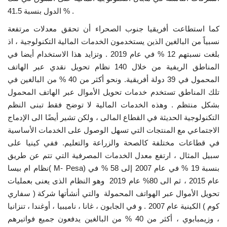
الدول بنسبة 41.5 % .
الفيديوهات
كما استطاعت أفريقيا جنوب الصحراء أن تحقق معدلات مرتفعة
نسبياً من البالغين الذين يستخدمون الخدمات المالية التكنولوجية ، اذ
الرعاة
بلغت نسبتهم 12 % في عام 2019 . وتزايد هذا الاستخدام أيضا في
المناطق الريفية من خلال 140 نظام تحويل نقدي عبر الهاتف
الشركاء
المحمول في 39 دولة أفريقية. ونحو أكثر من 40 % من البالغين في
تلك المناطق تستخدم خدمات تحويل الأموال عبر الهاتف المحمول
Gallery
بشكل منتظم . وهذه الخدمات المالية لا توضح فقط تبنى النظم
التكنولوجية الحديثة في القطاع المالى ، ولكن تشير أيضًا الى الإدماج
لغة
الاجتماعي مع المنتجات التي تسهل الوصول على الخدمات الأساسية
في قطاعات مختلفة كالصحة والزراعة والتعليم. ففي كينيا على
English
Swahili
español
سبيل المثال ، ارتفع معدل الخدمات المصرفية التي تتم عن طريق
French
Arabic
نظام ام بيسا( M- Pesa) بنسبة 19 % في عام 2007 إلى 58 % في
عام 2015 ، ثم الى 80% عام 2019 وهو النظام الذى يعنى بعمليات
تحويل الأموال عبر الهواتف المحمولة والتي أنشأتها شركة ( سفاري
كوم ) الكينية عام 2007 . و في الجابون ، غانا ، ناميبيا ، أوغندا ، تنزانيا
، وزيمبابوي ، أكثر من 40 % من البالغين يدفعون جميع فواتيرهم