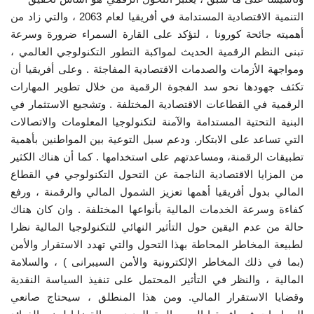
التنمية الاقتصادية المستدامة في أفريقيا لعام 2063 ، والتي زاد من
أهميته جائحة كورونا ، لتؤكد على القارة السمراء ضرورة وسرعة
تبنى النظم الرقمية الحديث لمواكبة التطور التكنولوجي العالمي ،
ومواجهة الأزمات والصدمات الاقتصادية المفاجئة . وعلى أفريقيا أن
تكثف جهودها نحو سد الفجوة الرقمية من خلال تطوير المهارات
الرقمية في القطاعات الاقتصادية المختلفة . وتشجيع الاستثمار في
البنية التحتية المستدامة والآمنة لتكنولوجيا المعلومات والاتصالات
التي تساعد على الابتكار. ودعم سبل التوعية بين المواطنين بأهمية
تطبيقات الرقمنة، ومساعدتهم على استخدامها . كما أن هناك الكثير
من المزايا الاقتصادية الناجمة عن التحول التكنولوجي في القطاع
المالي بدول أفريقيا أهمها تعزيز الشمول المالي والرقمنة ، ورفع
كفاءة وسرعة الخدمات المالية بأنواعها المختلفة . وان كان هناك
حالة من عدم اليقين حول التأثير النهائي للتكنولوجيا المالية نظرا
لطبيعة المخاطر المحاطة بهذا التحول والتي تهدد الاستقرار والأمن
(بما في ذلك المخاطر الإلكترونية والأمن السيبرانى ) ، والسلامة
المالية ، والنظر في التأثير المحتمل على تنفيذ السياسة النقدية
وقضايا الاستقرار المالي. ومن هذا المنطلق ، سيحتاج صانعي