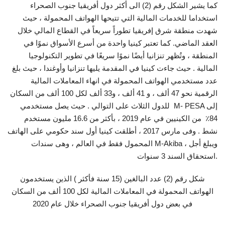
كما يشير الشكل رقم (2) الى أكثر دول أفريقيا جنوب الصحراء
استخداما للخدمات المالية التي تتيحها الهواتف المحمولة ، حيث
شهدت منطقة شرق إفريقيا تطوراً سريعاً في القطاع المالي خلال
العقد الماضي. كما تعتبر كينيا واحدة من أسرع الأسواق نموًا في
المنطقة ، وتُظهر تنزانيا أيضًا نموًا سريعًا في تطوير التكنولوجيا
المالية . حيث جاءت كينيا في المقدمة يليها تنزانيا وأوغندا ، حيث بلغ
عدد مستخدمي الهواتف المحمولة في انهاء المعاملات المالية
الرقمية نحو 47 ألف ، و 41 ألف ، و33 ألف لكل 100 ألف من السكان
للدول الثلاث على التوالي . حيث يصل مستخدمي M- PESA إلى
84٪ من الكينيين في عام 2019 ، بأكثر من 16.6 مليون مستخدم
نشط . وفى مارس 2017 ، أطلقت كينيا أول سند حكومي على الهاتف
المحمول فقط في العالم ، وهى سندات M-Akiba ، ويبلغ أجل
استحقاق السند 3 سنوات.
شكل رقم (2) عدد البالغين (15 سنة فأكثر ) الذين يستخدمون
الهواتف المحمولة في المعاملات المالية لكل 100 ألف من السكان
في بعض دول أفريقيا جنوب الصحراء خلال عام 2020