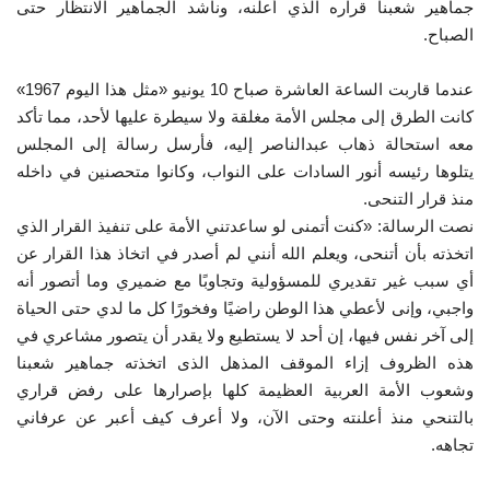
جماهير شعبنا قراره الذي أعلنه، وناشد الجماهير الانتظار حتى
الصباح.
عندما قاربت الساعة العاشرة صباح 10 يونيو «مثل هذا اليوم 1967»
كانت الطرق إلى مجلس الأمة مغلقة ولا سيطرة عليها لأحد، مما تأكد
معه استحالة ذهاب عبدالناصر إليه، فأرسل رسالة إلى المجلس
يتلوها رئيسه أنور السادات على النواب، وكانوا متحصنين في داخله
منذ قرار التنحى.
نصت الرسالة: «كنت أتمنى لو ساعدتني الأمة على تنفيذ القرار الذي
اتخذته بأن أتنحى، ويعلم الله أنني لم أصدر في اتخاذ هذا القرار عن
أي سبب غير تقديري للمسؤولية وتجاوبًا مع ضميري وما أتصور أنه
واجبي، وإنى لأعطي هذا الوطن راضيًا وفخورًا كل ما لدي حتى الحياة
إلى آخر نفس فيها، إن أحد لا يستطيع ولا يقدر أن يتصور مشاعري في
هذه الظروف إزاء الموقف المذهل الذى اتخذته جماهير شعبنا
وشعوب الأمة العربية العظيمة كلها بإصرارها على رفض قراري
بالتنحي منذ أعلنته وحتى الآن، ولا أعرف كيف أعبر عن عرفاني
تجاهه.