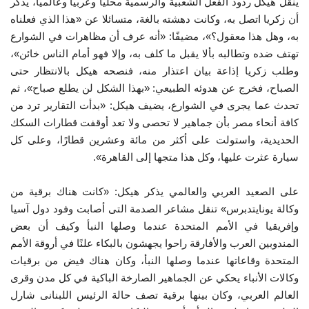
ينقل هيكل ردود الفعل الشعبية والرسمية محليًا وعربيًا وعالميًا، يذكر
أن زكريا اتصل به، وكانت دهشته بالغة، متسائلا عن «هذا الذي فعلناه
إرث جمال عبدالناصر
به، وهل هذا معقول؟»، مضيفًا: «أنه عرف أن مظاهرات في الشوارع
تهتف ضده وتطالبه بألا يقبل ما كلف به، وإلا فهو أمام الناس خائن»،
أخبار
وطلب زكريا إذاعة بيان اعتذار منه، فنصحه هيكل بالانتظار حتى
الصباح، فخرج عن هدوئه الطبيعي: «بهذا الشكل لن يطلع صباح»، ثم
شروط وأحكام منحة ناصر للقيادة الدولية
تحدث عما يجرى في الشوارع، يضيف هيكل: «بدأت التقارير ترد من
كافة أنحاء مصر بأن جماهير لا تحصى ولا تعد أوقفت قطارات السكك
منحة ناصر للقيادة الدولية
الحديدية، واستولت على أكثر من مائة وعشرين قطارًا، وعلى كل
سيارة عثرت عليها، وكل هذا متجها إلى القاهرة».
مرجعياتنا
على الصعيد العربي والعالمي يذكر هيكل: «كانت هناك برقية من
المواطن العالمي
وكالة يونايتدبرس» تنقل مشاعر الصدمة التى أصابت وفود دول آسيا
وإفريقيا في الأمم المتحدة عندما وصلها النبأ وكيف أن بعض
الرواد
المندوبين العرب والأفارقة راحوا يجهشون بالبكاء علنًا في أروقة الأمم
المتحدة وقاعاتها عندما وصلها النبأ، وكان هناك فيض من برقيات
فرص
وكالات الأنباء يحكي عن الجماهير الصارخة الباكية في كل مدن وقرى
العالم العربي، وكان بينها برقية تصف حالة الرئيس اللبنانى شارل
وثائق