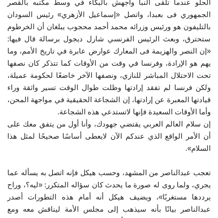
الحلو عندما تلقى النبأ وأجهش بالبكاء في وسط مكتبه بالقصر
الجمهوري فى بعبدا، واتصل «إسماعيل الأزهري» رئيس السودان
الفيديوهات
بالتليفون هو ورئيس وزرائه محمد أحمد محجوب يبلغان أن الخرطوم
ستحترق، وبعث الرئيس الفرنسي شارل ديجول برسالة قال فيها:
الرعاة
«إن النصر والهزيمة فى المعارك عوارض عابرة في تاريخ الأمم، وما
يهم هو الإرادة، وفرنسا في وقت من الأوقات كما تتذكر كان نصفها
الشركاء
تحت الاحتلال المباشر للنازي، ونصفها الآخر خاضعًا لحكومة عميلة،
ولكن فرنسا لم تفقد إرادتها وظلت طوال الوقت تسير واثقة وراء
Gallery
قيادتها المعبرة عن إرادتها، إن الشجاعة الحقيقية في مواجهة المحن،
وأما الأوقات السعيدة فإنها لاتستدعي هذه الشجاعة.
لغة
إن سلام العالم العربي يقتضي جهودك، وأنا أول من يتفق معك على
أن الأمر الواقع الذي عندكم الآن لايعطى أساسًا صحيحًا لمثل هذا
español
Swahili
English
السلام».
Arabic
French
تعجب عبدالناصر من المشهد، وحسب هيكل فإنه اتصل به يسأله عما
يجري، ولما روى له صورة ما يحدث كان سؤاله المتكرر: «ليه؟، وراح
يرددها مستغربًا»، ويضيف هيكل أنه أمام هذه التطورات أصدر
عبدالناصر بيانًا بأنه سيذهب إلى مجلس الأمة ليناقش معه ومع